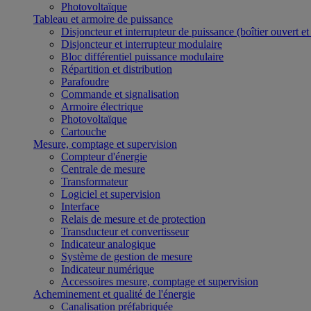
Photovoltaïque
Tableau et armoire de puissance
Disjoncteur et interrupteur de puissance (boîtier ouvert e
Disjoncteur et interrupteur modulaire
Bloc différentiel puissance modulaire
Répartition et distribution
Parafoudre
Commande et signalisation
Armoire électrique
Photovoltaïque
Cartouche
Mesure, comptage et supervision
Compteur d'énergie
Centrale de mesure
Transformateur
Logiciel et supervision
Interface
Relais de mesure et de protection
Transducteur et convertisseur
Indicateur analogique
Système de gestion de mesure
Indicateur numérique
Accessoires mesure, comptage et supervision
Acheminement et qualité de l'énergie
Canalisation préfabriquée