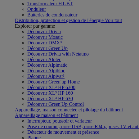
Transformateur HT-BT
Onduleur
Batteries de condensateur
Distribution, protection et gestion de l'énergie
Voir tout
Explorer par gamme
Découvrir Drivia
Découvrir Mosaic
Découvrir DMX³
Découvrir Green'Up
Découvrir Drivia with Netatmo
Découvrir Alptec
Découvrir Alpimatic
Découvrir Alpibloc
Découvrir Alpivar³
Découvrir Green'up Home
Découvrir XL³ HP 6300
Découvrir XL³ HP 160
Découvrir XL³ HP 630
Découvrir Green'Up Control
Appareillage, maison connectée et pilotage du bâtiment
Appareillage maison et bâtiment
Interrupteur, poussoir et variateur
Prise de courant, prise USB, prise RJ45, prises TV et aut
Détecteur de mouvement et présence
Plaque