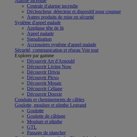
Alarme incendie
Centrale d'alarme incendie
Déclencheur, détecteur et dispositif pour coupure
Autres produits de mise en sécurité
Système d'appel malade
Applique tête de lit
Appel malade
Signalisation
Accessoires système d'appel malade
Sécurité, communication et réseau
Voir tout
Explorer par gamme
Découvrir Art d'Arnould
Découvrir Living Now
Découvrir Drivia
Découvrir Plexo
Découvrir Mosaic
Découvrir Céliane
Découvrir Dooxie
Conduits et cheminements de câbles
Goulotte, moulure et plinthe Legrand
Goulotte
Goulotte de câblage
Moulure et plinthe
GTL
Passage de plancher