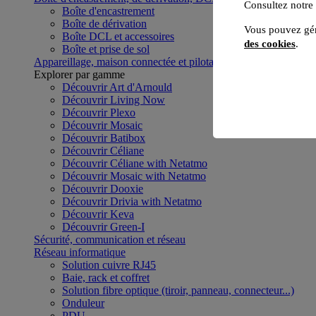
Consultez notre
Boîte d'encastrement
Boîte de dérivation
Vous pouvez gér
Boîte DCL et accessoires
des cookies
.
Boîte et prise de sol
Appareillage, maison connectée et pilotage du bâtiment
Voir to
Explorer par gamme
Découvrir Art d'Arnould
Découvrir Living Now
Découvrir Plexo
Découvrir Mosaic
Découvrir Batibox
Découvrir Céliane
Découvrir Céliane with Netatmo
Découvrir Mosaic with Netatmo
Découvrir Dooxie
Découvrir Drivia with Netatmo
Découvrir Keva
Découvrir Green-I
Sécurité, communication et réseau
Réseau informatique
Solution cuivre RJ45
Baie, rack et coffret
Solution fibre optique (tiroir, panneau, connecteur...)
Onduleur
PDU