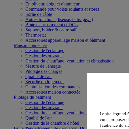
Enjoliveur, doigt et obturateur
Commande pour volets roulants et stores
Sortie de câble
Autres fonctions (liseuse, balisage,...)
Boîte d'encastrement et DCL
Support, boîtier & cadre saillie
Thermostat
Accessoires appareillage maison et bâtiment
Maison connectée
Gestion de l'éclairage
Gestion des ouvrants
Gestion du chauffage, ventilation et climatisation
Mesure de l'énergie
Pilotage des charges
Qualité de l'air
Sécurité du logement
Centralisation des commandes
Accessoires maison connectée
Pilotage du batiment
Gestion de l'éclairage
Gestion des ouvrants
Gestion du chauffage, ventilation et climatisation
Le site legrand.f
Qualité de l'air
vous proposer de
Gestion de la chambre d'hôtel
l'audience du sit
Boîte d'encastrement, de dérivation, DCL et boîte de sol