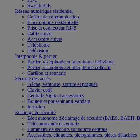
Switch PoE
Réseau numérique résidentiel
Coffret de communication
Fibre optique résidentielle
Prise et connecteur RJ45
Câble cuivre
Accessoire cuivre
Téléphonie
Télévision
Interphonie & portier
Portier, visiophonie et interphonie individuel
Portier, visiophonie et interphonie collectif
Carillon et sonnerie
Sécurité des accès
Gâche, ventouse, serrure et poignée
Clavier codé
Centrale Vigik et accessoires
Bouton et poussoir anti-vandale
Intrusion
Eclairage de sécurité
Bloc autonome d'éclairage de sécurité (BAES, BAEH,
Télécommande et centrale
Luminaire de secours sur source centrale
Accessoires, étiquettes, pictogrammes, pièces détachées