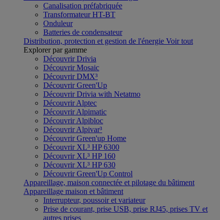
Canalisation préfabriquée
Transformateur HT-BT
Onduleur
Batteries de condensateur
Distribution, protection et gestion de l'énergie
Voir tout
Explorer par gamme
Découvrir Drivia
Découvrir Mosaic
Découvrir DMX³
Découvrir Green'Up
Découvrir Drivia with Netatmo
Découvrir Alptec
Découvrir Alpimatic
Découvrir Alpibloc
Découvrir Alpivar³
Découvrir Green'up Home
Découvrir XL³ HP 6300
Découvrir XL³ HP 160
Découvrir XL³ HP 630
Découvrir Green'Up Control
Appareillage, maison connectée et pilotage du bâtiment
Appareillage maison et bâtiment
Interrupteur, poussoir et variateur
Prise de courant, prise USB, prise RJ45, prises TV et
autres prises