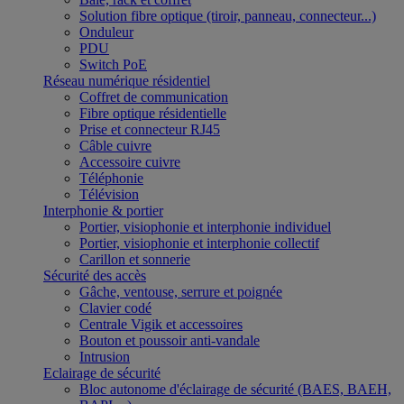
Solution fibre optique (tiroir, panneau, connecteur...)
Onduleur
PDU
Switch PoE
Réseau numérique résidentiel
Coffret de communication
Fibre optique résidentielle
Prise et connecteur RJ45
Câble cuivre
Accessoire cuivre
Téléphonie
Télévision
Interphonie & portier
Portier, visiophonie et interphonie individuel
Portier, visiophonie et interphonie collectif
Carillon et sonnerie
Sécurité des accès
Gâche, ventouse, serrure et poignée
Clavier codé
Centrale Vigik et accessoires
Bouton et poussoir anti-vandale
Intrusion
Eclairage de sécurité
Bloc autonome d'éclairage de sécurité (BAES, BAEH,