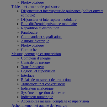
Photovoltaïque
Tableau et armoire de puissance
Disjoncteur et interrupteur de puissance (boîtier ouvert
et moulé)
Disjoncteur et interrupteur modulaire
Bloc différentiel puissance modulaire
Répartition et distribution
Parafoudre
Commande et signalisation
Armoire électrique
Photovoltaïque
Cartouche
Mesure, comptage et supervision
Compteur d'énergie
Centrale de mesure
Transformateur
Logiciel et supervision
Interface
Relais de mesure et de protection
Transducteur et convertisseur
Indicateur analogique
Système de gestion de mesure
Indicateur numérique
Accessoires mesure, comptage et supervision
Acheminement et qualité de l'énergie