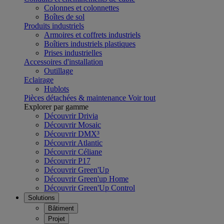
Colonnes et colonnettes
Boîtes de sol
Produits industriels
Armoires et coffrets industriels
Boîtiers industriels plastiques
Prises industrielles
Accessoires d'installation
Outillage
Eclairage
Hublots
Pièces détachées & maintenance
Voir tout
Explorer par gamme
Découvrir Drivia
Découvrir Mosaic
Découvrir DMX³
Découvrir Atlantic
Découvrir Céliane
Découvrir P17
Découvrir Green'Up
Découvrir Green'up Home
Découvrir Green'Up Control
Solutions
Bâtiment
Projet