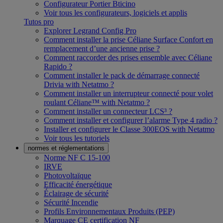
Configurateur Portier Bticino
Voir tous les configurateurs, logiciels et applis
Tutos pro
Explorer Legrand Config Pro
Comment installer la prise Céliane Surface Confort en
remplacement d’une ancienne prise ?
Comment raccorder des prises ensemble avec Céliane
Rapido ?
Comment installer le pack de démarrage connecté
Drivia with Netatmo ?
Comment installer un interrupteur connecté pour volet
roulant Céliane™ with Netatmo ?
Comment installer un connecteur LCS³ ?
Comment installer et configurer l’alarme Type 4 radio ?
Installer et configurer le Classe 300EOS with Netatmo
Voir tous les tutoriels
normes et réglementations
Norme NF C 15-100
IRVE
Photovoltaïque
Efficacité énergétique
Éclairage de sécurité
Sécurité Incendie
Profils Environnementaux Produits (PEP)
Marquage CE certification NF