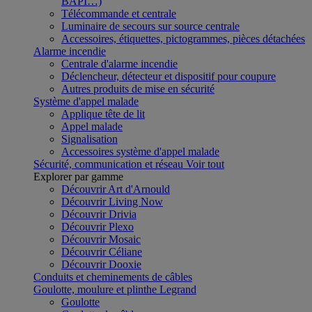
BAPI…)
Télécommande et centrale
Luminaire de secours sur source centrale
Accessoires, étiquettes, pictogrammes, pièces détachées
Alarme incendie
Centrale d'alarme incendie
Déclencheur, détecteur et dispositif pour coupure
Autres produits de mise en sécurité
Système d'appel malade
Applique tête de lit
Appel malade
Signalisation
Accessoires système d'appel malade
Sécurité, communication et réseau
Voir tout
Explorer par gamme
Découvrir Art d'Arnould
Découvrir Living Now
Découvrir Drivia
Découvrir Plexo
Découvrir Mosaic
Découvrir Céliane
Découvrir Dooxie
Conduits et cheminements de câbles
Goulotte, moulure et plinthe Legrand
Goulotte