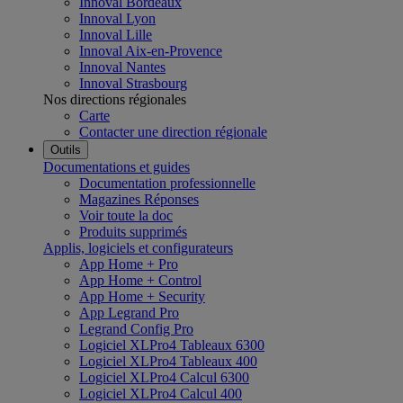
Innoval Bordeaux
Innoval Lyon
Innoval Lille
Innoval Aix-en-Provence
Innoval Nantes
Innoval Strasbourg
Nos directions régionales
Carte
Contacter une direction régionale
Outils
Documentations et guides
Documentation professionnelle
Magazines Réponses
Voir toute la doc
Produits supprimés
Applis, logiciels et configurateurs
App Home + Pro
App Home + Control
App Home + Security
App Legrand Pro
Legrand Config Pro
Logiciel XLPro4 Tableaux 6300
Logiciel XLPro4 Tableaux 400
Logiciel XLPro4 Calcul 6300
Logiciel XLPro4 Calcul 400