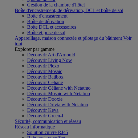
Gestion de la chambre d'hôtel
Boîte d'encastrement, de dérivation, DCL et boîte de sol
Boîte d'encastrement
Boîte de dérivation
Boîte DCL et accessoires
Boîte et prise de sol
Appareillage, maison connectée et pilotage du bâtiment
Voir
tout
Explorer par gamme
Découvrir Art d'Arnould
Découvrir Living Now
Découvrir Plexo
Découvrir Mosaic
Découvrir Batibox
Découvrir Céliane
Découvrir Céliane with Netatmo
Découvrir Mosaic with Netatmo
Découvrir Dooxie
Découvrir Drivia with Netatmo
Découvrir Keva
Découvrir Green-I
Sécurité, communication et réseau
Réseau informatique
Solution cuivre RJ45
Baie, rack et coffret