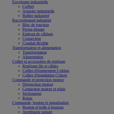
Enveloppe industrielle
Coffret
Armoire industrielle
Boîtier industriel
Raccordement industriel
Bloc de jonction
Presse-étoupe
Embout de câblage
Connecteur
Conduit flexible
Transformateur et alimentation
Transformateur
Alimentation
Collier et accessoires de repérage
Repérage fils et câbles
Collier d'équipement Colring
Collier d'installation Colson
Commande et protection moteur
Disjoncteur moteur
Contacteur moteur et relais
Sectionneur
Relais
Commande, bouton et signalisation
Bouton et boîte à boutons
Avertisseur sonore