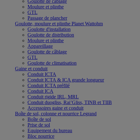
Goulotte de câblage
Moulure et plinthe
GTL
Passage de plancher
Goulotte, moulure et plinthe Planet Wattohm
Goulotte d'installation
Goulotte de distribution
Moulure et plinthe
Appareillage
Goulotte de câblage
GTL
Goulotte de climatisation
Gaine et conduit
Conduit ICTA
Conduit ICTA & ICA grande longueur
Conduit ICTA préfilé
Conduit ICA
Conduit rigide IRL, MRL
Conduit duogliss, Rai’Gliss, TINB et TIIB
Accessoires gaine et conduit
Boîte de sol, colonne et nourrice Legrand
Boîte de sol
Prise de sol
Equipement du bureau
Bloc nourrice