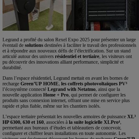
Legrand a profité du salon Rexel Expo 2025 pour présenter un large
éventail de
solutions
destinées à faciliter le travail des professionnels
et à répondre aux nouveaux défis de l’électrification. Sur un stand
articulé autour des univers
résidentiel et tertiaire
, les visiteurs ont
pu découvrir des innovations alliant performance, simplicité et
durabilité.
Dans l’espace résidentiel, Legrand mettait en avant les bornes de
recharge
Green’UP HOME
,
les coffrets photovoltaïques PV³
l’écosystème connecté
Legrand with Netatmo
, ainsi que la
nouvelle application
Home + Pro
, qui permet de configurer les
produits sans connexion internet, offrant une mise en service plus
rapide et plus fiable, même sur les chantiers isolés.
L’espace tertiaire présentait les nouvelles armoires de puissance
XL³
HP 6300, 630 et 160
, associées à
la suite logicielle XLPro⁴
,
permettant aux bureaux d’études et tableautiers de concevoir,
configurer et chiffrer leurs installations en toute autonomie. Les
visiteurs ont également découvert les bornes de recharge
Green’UP