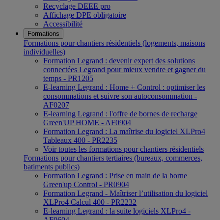
Recyclage DEEE pro
Affichage DPE obligatoire
Accessibilité
Formations
Formations pour chantiers résidentiels (logements, maisons
individuelles)
Formation Legrand : devenir expert des solutions
connectées Legrand pour mieux vendre et gagner du
temps - PR1205
E-learning Legrand : Home + Control : optimiser les
consommations et suivre son autoconsommation -
AF0207
E-learning Legrand : l'offre de bornes de recharge
Green'UP HOME - AF0904
Formation Legrand : La maîtrise du logiciel XLPro4
Tableaux 400 - PR2235
Voir toutes les formations pour chantiers résidentiels
Formations pour chantiers tertiaires (bureaux, commerces,
batiments publics)
Formation Legrand : Prise en main de la borne
Green'up Control - PR0904
Formation Legrand - Maîtriser l’utilisation du logiciel
XLPro4 Calcul 400 - PR2232
E-learning Legrand : la suite logiciels XLPro4 -
AF0604