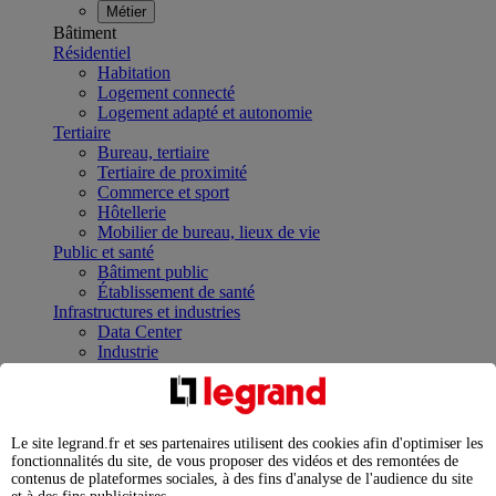
Métier
Bâtiment
Résidentiel
Habitation
Logement connecté
Logement adapté et autonomie
Tertiaire
Bureau, tertiaire
Tertiaire de proximité
Commerce et sport
Hôtellerie
Mobilier de bureau, lieux de vie
Public et santé
Bâtiment public
Établissement de santé
Infrastructures et industries
Data Center
Industrie
Infrastructures
À la une
Contrôler et planifier le fonctionnement des appareils
électriques avec le contacteur connecté
Le site legrand.fr et ses partenaires utilisent des cookies afin d'optimiser les
Répartir et optimiser son tableau électrique
fonctionnalités du site, de vous proposer des vidéos et des remontées de
Legrand Data Center Solutions : concentrer les
contenus de plateformes sociales, à des fins d'analyse de l'audience du site
expertises au service de vos performances