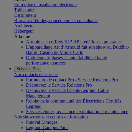
Entreprise d'installation électrique
Tableautier
Distributeur
Bureaux d’études, concepteurs et consultants
Architecte
Hébergeur
À la une
Armoires et coffrets XL³ HP : redéfinir la puissance
L’appareillage Art d’Arnould fait son show au Buddha-
Bar du Casino de Monte-Carlo
Onduleurs triphasés : haute fiabilité et haute
performance assurées
Services Pro
Nos contacts et services
Formulaire de contact Pro - Service Relations Pro
Découvrez le Service Relations Pro
Découvrez le Service Clients Legrand Cable
Management
Rejoignez la communauté des Électriciens Certifiés
Legrand
Services études, assistance, exploitation et maintenance
Nos showrooms et centres de formation
Innoval Limoges
Legrand Campus Paris