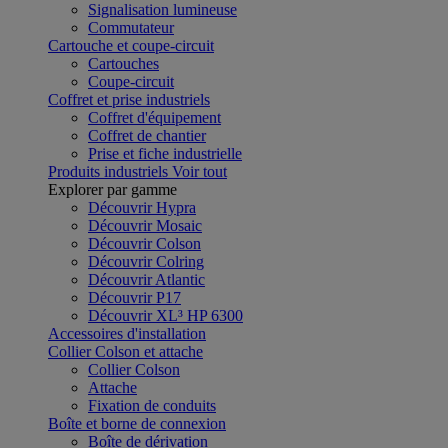
Signalisation lumineuse
Commutateur
Cartouche et coupe-circuit
Cartouches
Coupe-circuit
Coffret et prise industriels
Coffret d'équipement
Coffret de chantier
Prise et fiche industrielle
Produits industriels
Voir tout
Explorer par gamme
Découvrir Hypra
Découvrir Mosaic
Découvrir Colson
Découvrir Colring
Découvrir Atlantic
Découvrir P17
Découvrir XL³ HP 6300
Accessoires d'installation
Collier Colson et attache
Collier Colson
Attache
Fixation de conduits
Boîte et borne de connexion
Boîte de dérivation