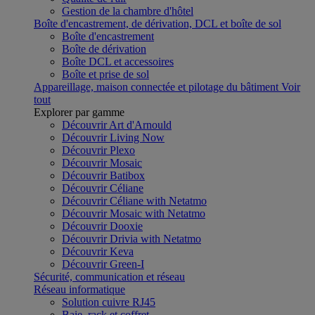
Gestion de la chambre d'hôtel
Boîte d'encastrement, de dérivation, DCL et boîte de sol
Boîte d'encastrement
Boîte de dérivation
Boîte DCL et accessoires
Boîte et prise de sol
Appareillage, maison connectée et pilotage du bâtiment
Voir
tout
Explorer par gamme
Découvrir Art d'Arnould
Découvrir Living Now
Découvrir Plexo
Découvrir Mosaic
Découvrir Batibox
Découvrir Céliane
Découvrir Céliane with Netatmo
Découvrir Mosaic with Netatmo
Découvrir Dooxie
Découvrir Drivia with Netatmo
Découvrir Keva
Découvrir Green-I
Sécurité, communication et réseau
Réseau informatique
Solution cuivre RJ45
Baie, rack et coffret