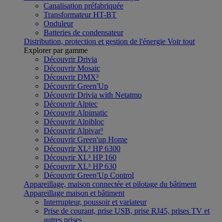
Canalisation préfabriquée
Transformateur HT-BT
Onduleur
Batteries de condensateur
Distribution, protection et gestion de l'énergie
Voir tout
Explorer par gamme
Découvrir Drivia
Découvrir Mosaic
Découvrir DMX³
Découvrir Green'Up
Découvrir Drivia with Netatmo
Découvrir Alptec
Découvrir Alpimatic
Découvrir Alpibloc
Découvrir Alpivar³
Découvrir Green'up Home
Découvrir XL³ HP 6300
Découvrir XL³ HP 160
Découvrir XL³ HP 630
Découvrir Green'Up Control
Appareillage, maison connectée et pilotage du bâtiment
Appareillage maison et bâtiment
Interrupteur, poussoir et variateur
Prise de courant, prise USB, prise RJ45, prises TV et
autres prises