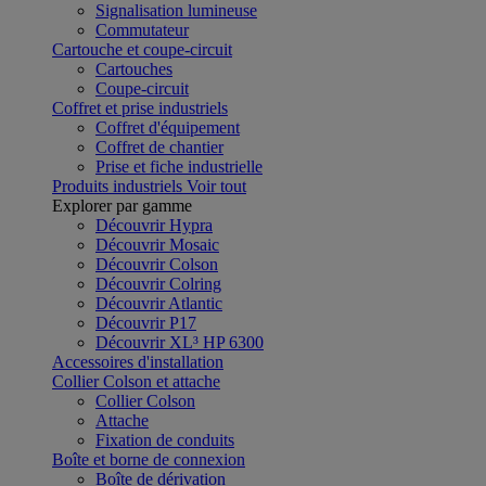
Signalisation lumineuse
Commutateur
Cartouche et coupe-circuit
Cartouches
Coupe-circuit
Coffret et prise industriels
Coffret d'équipement
Coffret de chantier
Prise et fiche industrielle
Produits industriels
Voir tout
Explorer par gamme
Découvrir Hypra
Découvrir Mosaic
Découvrir Colson
Découvrir Colring
Découvrir Atlantic
Découvrir P17
Découvrir XL³ HP 6300
Accessoires d'installation
Collier Colson et attache
Collier Colson
Attache
Fixation de conduits
Boîte et borne de connexion
Boîte de dérivation