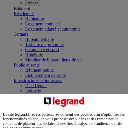
Métier
Bâtiment
Résidentiel
Habitation
Logement connecté
Logement adapté et autonomie
Tertiaire
Bureau, tertiaire
Tertiaire de proximité
Commerce et sport
Hôtellerie
Mobilier de bureau, lieux de vie
Public et santé
Bâtiment public
Établissement de santé
Infrastructures et industries
Data Center
Industrie
Infrastructures
À la une
Contrôler et planifier le fonctionnement des appareils
électriques avec le contacteur connecté
Le site legrand.fr et ses partenaires utilisent des cookies afin d'optimiser les
Répartir et optimiser son tableau électrique
fonctionnalités du site, de vous proposer des vidéos et des remontées de
Legrand Data Center Solutions : concentrer les
contenus de plateformes sociales, à des fins d'analyse de l'audience du site
expertises au service de vos performances