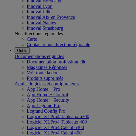
Innoval Bordeaux
Innoval Lyon
Innoval Lille
Innoval Aix-en-Provence
Innoval Nantes
Innoval Strasbourg
Nos directions régionales
Carte
Contacter une direction régionale
Outils
Documentations et guides
Documentation professionnelle
Magazines Réponses
Voir toute la doc
Produits supprimés
Applis, logiciels et configurateurs
App Home + Pro
App Home + Control
App Home + Security
App Legrand Pro
Legrand Config Pro
Logiciel XLPro4 Tableaux 6300
Logiciel XLPro4 Tableaux 400
Logiciel XLPro4 Calcul 6300
Logiciel XLPro4 Calcul 400