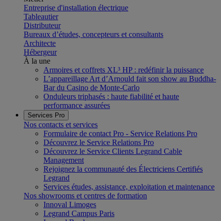
Entreprise d'installation électrique
Tableautier
Distributeur
Bureaux d’études, concepteurs et consultants
Architecte
Hébergeur
À la une
Armoires et coffrets XL³ HP : redéfinir la puissance
L’appareillage Art d’Arnould fait son show au Buddha-
Bar du Casino de Monte-Carlo
Onduleurs triphasés : haute fiabilité et haute
performance assurées
Services Pro
Nos contacts et services
Formulaire de contact Pro - Service Relations Pro
Découvrez le Service Relations Pro
Découvrez le Service Clients Legrand Cable
Management
Rejoignez la communauté des Électriciens Certifiés
Legrand
Services études, assistance, exploitation et maintenance
Nos showrooms et centres de formation
Innoval Limoges
Legrand Campus Paris