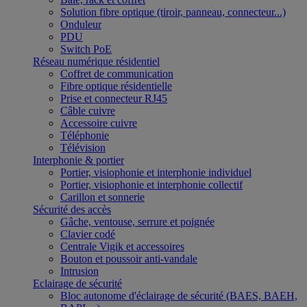
Solution fibre optique (tiroir, panneau, connecteur...)
Onduleur
PDU
Switch PoE
Réseau numérique résidentiel
Coffret de communication
Fibre optique résidentielle
Prise et connecteur RJ45
Câble cuivre
Accessoire cuivre
Téléphonie
Télévision
Interphonie & portier
Portier, visiophonie et interphonie individuel
Portier, visiophonie et interphonie collectif
Carillon et sonnerie
Sécurité des accès
Gâche, ventouse, serrure et poignée
Clavier codé
Centrale Vigik et accessoires
Bouton et poussoir anti-vandale
Intrusion
Eclairage de sécurité
Bloc autonome d'éclairage de sécurité (BAES, BAEH,