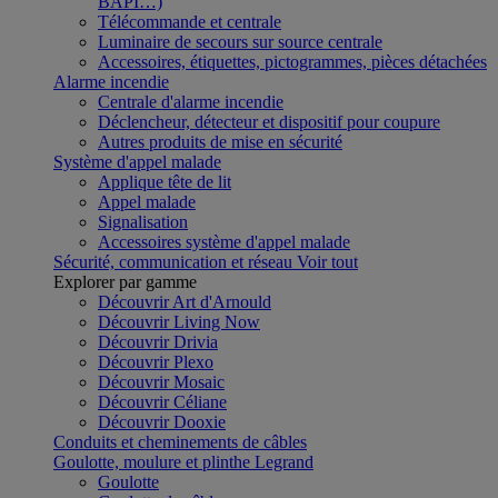
BAPI…)
Télécommande et centrale
Luminaire de secours sur source centrale
Accessoires, étiquettes, pictogrammes, pièces détachées
Alarme incendie
Centrale d'alarme incendie
Déclencheur, détecteur et dispositif pour coupure
Autres produits de mise en sécurité
Système d'appel malade
Applique tête de lit
Appel malade
Signalisation
Accessoires système d'appel malade
Sécurité, communication et réseau
Voir tout
Explorer par gamme
Découvrir Art d'Arnould
Découvrir Living Now
Découvrir Drivia
Découvrir Plexo
Découvrir Mosaic
Découvrir Céliane
Découvrir Dooxie
Conduits et cheminements de câbles
Goulotte, moulure et plinthe Legrand
Goulotte