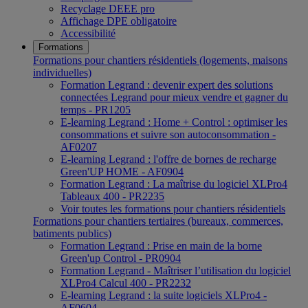
Recyclage DEEE pro
Affichage DPE obligatoire
Accessibilité
Formations
Formations pour chantiers résidentiels (logements, maisons
individuelles)
Formation Legrand : devenir expert des solutions
connectées Legrand pour mieux vendre et gagner du
temps - PR1205
E-learning Legrand : Home + Control : optimiser les
consommations et suivre son autoconsommation -
AF0207
E-learning Legrand : l'offre de bornes de recharge
Green'UP HOME - AF0904
Formation Legrand : La maîtrise du logiciel XLPro4
Tableaux 400 - PR2235
Voir toutes les formations pour chantiers résidentiels
Formations pour chantiers tertiaires (bureaux, commerces,
batiments publics)
Formation Legrand : Prise en main de la borne
Green'up Control - PR0904
Formation Legrand - Maîtriser l’utilisation du logiciel
XLPro4 Calcul 400 - PR2232
E-learning Legrand : la suite logiciels XLPro4 -
AF0604