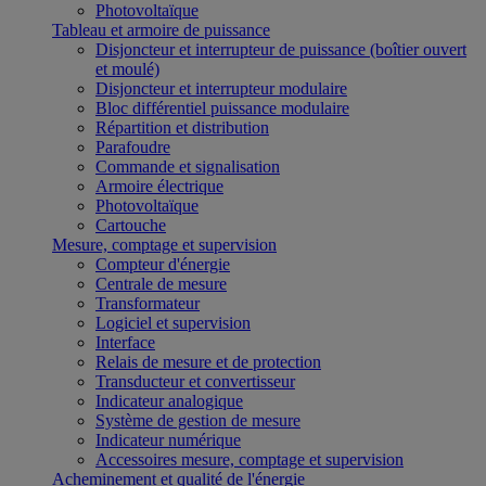
Photovoltaïque
Tableau et armoire de puissance
Disjoncteur et interrupteur de puissance (boîtier ouvert
et moulé)
Disjoncteur et interrupteur modulaire
Bloc différentiel puissance modulaire
Répartition et distribution
Parafoudre
Commande et signalisation
Armoire électrique
Photovoltaïque
Cartouche
Mesure, comptage et supervision
Compteur d'énergie
Centrale de mesure
Transformateur
Logiciel et supervision
Interface
Relais de mesure et de protection
Transducteur et convertisseur
Indicateur analogique
Système de gestion de mesure
Indicateur numérique
Accessoires mesure, comptage et supervision
Acheminement et qualité de l'énergie