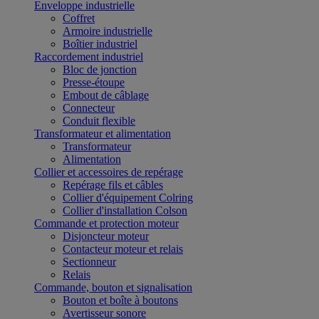
Enveloppe industrielle
Coffret
Armoire industrielle
Boîtier industriel
Raccordement industriel
Bloc de jonction
Presse-étoupe
Embout de câblage
Connecteur
Conduit flexible
Transformateur et alimentation
Transformateur
Alimentation
Collier et accessoires de repérage
Repérage fils et câbles
Collier d'équipement Colring
Collier d'installation Colson
Commande et protection moteur
Disjoncteur moteur
Contacteur moteur et relais
Sectionneur
Relais
Commande, bouton et signalisation
Bouton et boîte à boutons
Avertisseur sonore