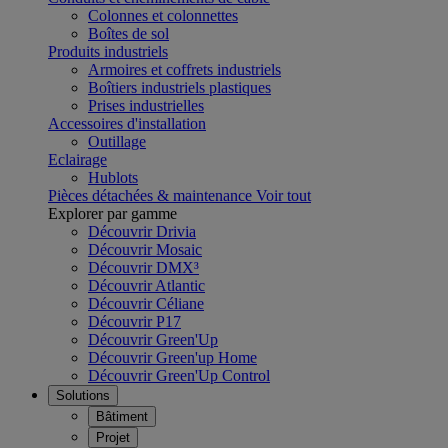
Colonnes et colonnettes
Boîtes de sol
Produits industriels
Armoires et coffrets industriels
Boîtiers industriels plastiques
Prises industrielles
Accessoires d'installation
Outillage
Eclairage
Hublots
Pièces détachées & maintenance
Voir tout
Explorer par gamme
Découvrir Drivia
Découvrir Mosaic
Découvrir DMX³
Découvrir Atlantic
Découvrir Céliane
Découvrir P17
Découvrir Green'Up
Découvrir Green'up Home
Découvrir Green'Up Control
Solutions
Bâtiment
Projet