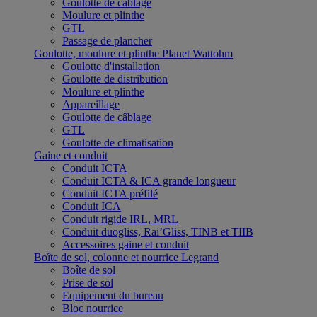
Goulotte de câblage
Moulure et plinthe
GTL
Passage de plancher
Goulotte, moulure et plinthe Planet Wattohm
Goulotte d'installation
Goulotte de distribution
Moulure et plinthe
Appareillage
Goulotte de câblage
GTL
Goulotte de climatisation
Gaine et conduit
Conduit ICTA
Conduit ICTA & ICA grande longueur
Conduit ICTA préfilé
Conduit ICA
Conduit rigide IRL, MRL
Conduit duogliss, Rai’Gliss, TINB et TIIB
Accessoires gaine et conduit
Boîte de sol, colonne et nourrice Legrand
Boîte de sol
Prise de sol
Equipement du bureau
Bloc nourrice