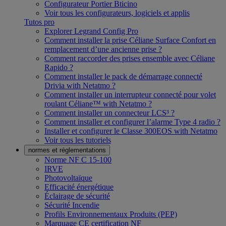
Configurateur Portier Bticino
Voir tous les configurateurs, logiciels et applis
Tutos pro
Explorer Legrand Config Pro
Comment installer la prise Céliane Surface Confort en
remplacement d’une ancienne prise ?
Comment raccorder des prises ensemble avec Céliane
Rapido ?
Comment installer le pack de démarrage connecté
Drivia with Netatmo ?
Comment installer un interrupteur connecté pour volet
roulant Céliane™ with Netatmo ?
Comment installer un connecteur LCS³ ?
Comment installer et configurer l’alarme Type 4 radio ?
Installer et configurer le Classe 300EOS with Netatmo
Voir tous les tutoriels
normes et réglementations
Norme NF C 15-100
IRVE
Photovoltaïque
Efficacité énergétique
Éclairage de sécurité
Sécurité Incendie
Profils Environnementaux Produits (PEP)
Marquage CE certification NF