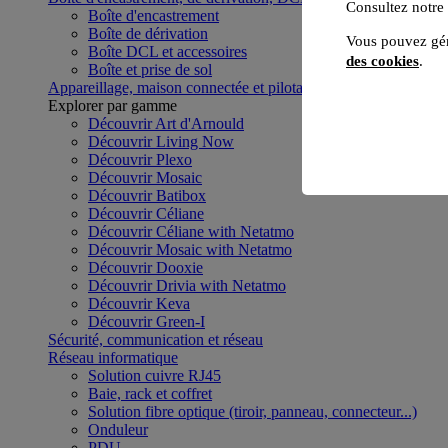
Consultez notre
Boîte d'encastrement
Boîte de dérivation
Vous pouvez gér
Boîte DCL et accessoires
des cookies
.
Boîte et prise de sol
Appareillage, maison connectée et pilotage du bâtiment
Voir to
Explorer par gamme
Découvrir Art d'Arnould
Découvrir Living Now
Découvrir Plexo
Découvrir Mosaic
Découvrir Batibox
Découvrir Céliane
Découvrir Céliane with Netatmo
Découvrir Mosaic with Netatmo
Découvrir Dooxie
Découvrir Drivia with Netatmo
Découvrir Keva
Découvrir Green-I
Sécurité, communication et réseau
Réseau informatique
Solution cuivre RJ45
Baie, rack et coffret
Solution fibre optique (tiroir, panneau, connecteur...)
Onduleur
PDU