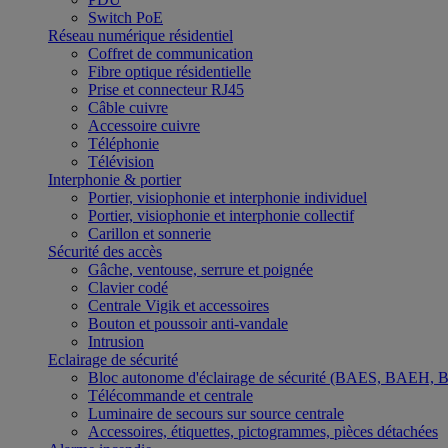
Switch PoE
Réseau numérique résidentiel
Coffret de communication
Fibre optique résidentielle
Prise et connecteur RJ45
Câble cuivre
Accessoire cuivre
Téléphonie
Télévision
Interphonie & portier
Portier, visiophonie et interphonie individuel
Portier, visiophonie et interphonie collectif
Carillon et sonnerie
Sécurité des accès
Gâche, ventouse, serrure et poignée
Clavier codé
Centrale Vigik et accessoires
Bouton et poussoir anti-vandale
Intrusion
Eclairage de sécurité
Bloc autonome d'éclairage de sécurité (BAES, BAEH,
Télécommande et centrale
Luminaire de secours sur source centrale
Accessoires, étiquettes, pictogrammes, pièces détachées