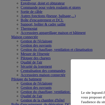
Enjoliveur, doigt et obturateur
Commande pour volets roulants et stores
Sortie de câble
Autres fonctions (liseuse, balisage,...)
Boîte d'encastrement et DCL
Support, boîtier & cadre saillie
Thermostat
Accessoires appareillage maison et bâtiment
Maison connectée
Gestion de l'éclairage
Gestion des ouvrants
Gestion du chauffage, ventilation et climatisation
Mesure de l'énergie
Pilotage des charges
Qualité de l'air
Sécurité du logement
Centralisation des commandes
Accessoires maison connectée
Pilotage du batiment
Gestion de l'éclairage
Gestion des ouvrants
Gestion du chauffage, ventilation et climatisation
Le site legrand.f
Qualité de l'air
vous proposer de
Gestion de la chambre d'hôtel
l'audience du sit
Boîte d'encastrement, de dérivation, DCL et boîte de sol