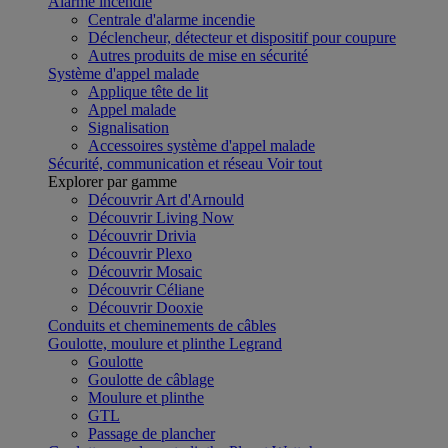
Alarme incendie
Centrale d'alarme incendie
Déclencheur, détecteur et dispositif pour coupure
Autres produits de mise en sécurité
Système d'appel malade
Applique tête de lit
Appel malade
Signalisation
Accessoires système d'appel malade
Sécurité, communication et réseau
Voir tout
Explorer par gamme
Découvrir Art d'Arnould
Découvrir Living Now
Découvrir Drivia
Découvrir Plexo
Découvrir Mosaic
Découvrir Céliane
Découvrir Dooxie
Conduits et cheminements de câbles
Goulotte, moulure et plinthe Legrand
Goulotte
Goulotte de câblage
Moulure et plinthe
GTL
Passage de plancher