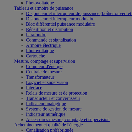
Photovoltaïque
Tableau et armoire de puissance
Disjoncteur et interrupteur de puissance (boîtier ouvert e
Disjoncteur et interrupteur modulaire
Bloc différentiel puissance modulaire
Répartition et distribution
Parafoudre
Commande et signalisation
Armoire électrique
Photovoltaïque
Cartouche
Mesure, comptage et supervision
Compteur d'énergie
Centrale de mesure
Transformateur
Logiciel et supervision
Interface
Relais de mesure et de protection
Transducteur et convertisseur
Indicateur analogique
Système de gestion de mesure
Indicateur numérique
Accessoires mesure, comptage et supervision
Acheminement et qualité de l'énergie
Canalisation préfabriquée