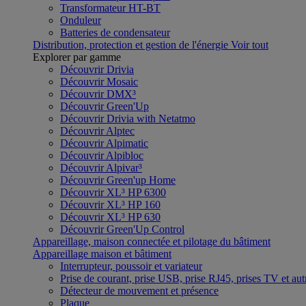
Transformateur HT-BT
Onduleur
Batteries de condensateur
Distribution, protection et gestion de l'énergie
Voir tout
Explorer par gamme
Découvrir Drivia
Découvrir Mosaic
Découvrir DMX³
Découvrir Green'Up
Découvrir Drivia with Netatmo
Découvrir Alptec
Découvrir Alpimatic
Découvrir Alpibloc
Découvrir Alpivar³
Découvrir Green'up Home
Découvrir XL³ HP 6300
Découvrir XL³ HP 160
Découvrir XL³ HP 630
Découvrir Green'Up Control
Appareillage, maison connectée et pilotage du bâtiment
Appareillage maison et bâtiment
Interrupteur, poussoir et variateur
Prise de courant, prise USB, prise RJ45, prises TV et aut
Détecteur de mouvement et présence
Plaque