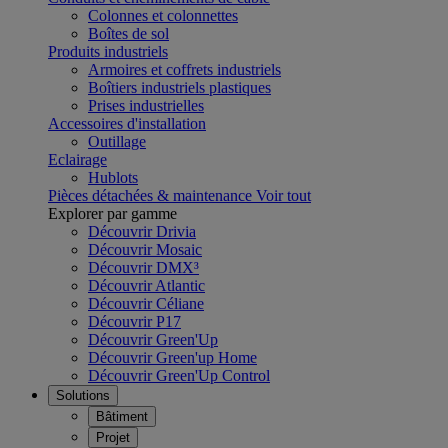
Colonnes et colonnettes
Boîtes de sol
Produits industriels
Armoires et coffrets industriels
Boîtiers industriels plastiques
Prises industrielles
Accessoires d'installation
Outillage
Eclairage
Hublots
Pièces détachées & maintenance
Voir tout
Explorer par gamme
Découvrir Drivia
Découvrir Mosaic
Découvrir DMX³
Découvrir Atlantic
Découvrir Céliane
Découvrir P17
Découvrir Green'Up
Découvrir Green'up Home
Découvrir Green'Up Control
Solutions
Bâtiment
Projet