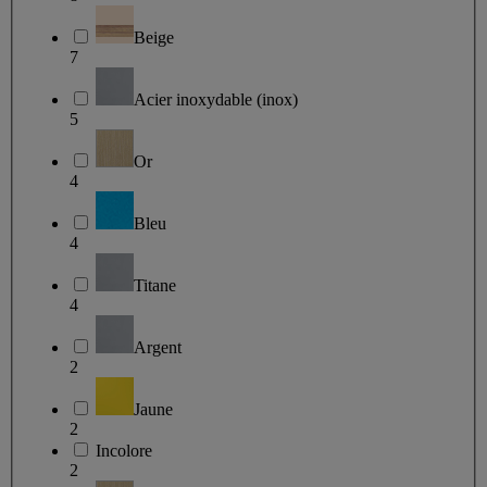
Beige
7
Acier inoxydable (inox)
5
Or
4
Bleu
4
Titane
4
Argent
2
Jaune
2
Incolore
2