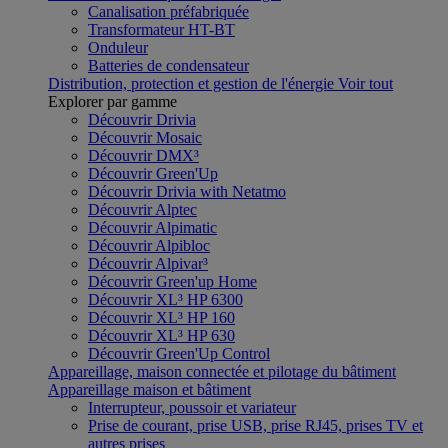
Canalisation préfabriquée
Transformateur HT-BT
Onduleur
Batteries de condensateur
Distribution, protection et gestion de l'énergie
Voir tout
Explorer par gamme
Découvrir Drivia
Découvrir Mosaic
Découvrir DMX³
Découvrir Green'Up
Découvrir Drivia with Netatmo
Découvrir Alptec
Découvrir Alpimatic
Découvrir Alpibloc
Découvrir Alpivar³
Découvrir Green'up Home
Découvrir XL³ HP 6300
Découvrir XL³ HP 160
Découvrir XL³ HP 630
Découvrir Green'Up Control
Appareillage, maison connectée et pilotage du bâtiment
Appareillage maison et bâtiment
Interrupteur, poussoir et variateur
Prise de courant, prise USB, prise RJ45, prises TV et
autres prises