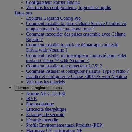
Configurateur Portier Bticino
Voir tous les configurateurs, logiciels et applis
Tutos pro
Explorer Legrand Config Pro
Comment installer la prise Céliane Surface Confort en
remplacement d’une ancienne prise ?
Comment raccorder des prises ensemble avec Céliane
Rapido ?
Comment installer le pack de démarrage connecté
Drivia with Netatmo ?
Comment installer un interrupteur connecté pour volet
roulant Céliane™ with Netatmo ?
Comment installer un connecteur LCS³ ?
Comment installer et configurer l’alarme Type 4 radio ?
Installer et configurer le Classe 300EOS with Netatmo
Voir tous les tutoriels
normes et réglementations
Norme NF C 15-100
IRVE
Photovoltaïque
Efficacité énergétique
Éclairage de sécurité
Sécurité Incendie
Profils Environnementaux Produits (PEP)
Marquage CE certification NF