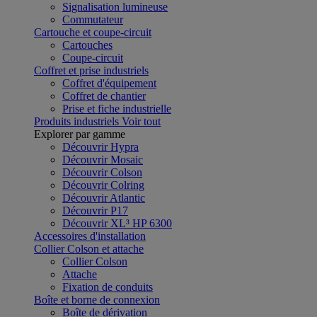
Signalisation lumineuse
Commutateur
Cartouche et coupe-circuit
Cartouches
Coupe-circuit
Coffret et prise industriels
Coffret d'équipement
Coffret de chantier
Prise et fiche industrielle
Produits industriels
Voir tout
Explorer par gamme
Découvrir Hypra
Découvrir Mosaic
Découvrir Colson
Découvrir Colring
Découvrir Atlantic
Découvrir P17
Découvrir XL³ HP 6300
Accessoires d'installation
Collier Colson et attache
Collier Colson
Attache
Fixation de conduits
Boîte et borne de connexion
Boîte de dérivation