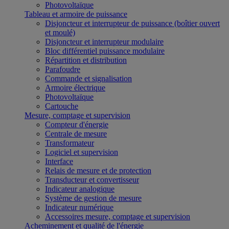
Photovoltaïque
Tableau et armoire de puissance
Disjoncteur et interrupteur de puissance (boîtier ouvert
et moulé)
Disjoncteur et interrupteur modulaire
Bloc différentiel puissance modulaire
Répartition et distribution
Parafoudre
Commande et signalisation
Armoire électrique
Photovoltaïque
Cartouche
Mesure, comptage et supervision
Compteur d'énergie
Centrale de mesure
Transformateur
Logiciel et supervision
Interface
Relais de mesure et de protection
Transducteur et convertisseur
Indicateur analogique
Système de gestion de mesure
Indicateur numérique
Accessoires mesure, comptage et supervision
Acheminement et qualité de l'énergie