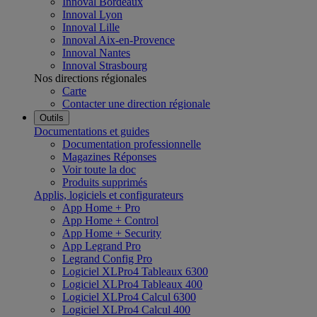
Innoval Bordeaux
Innoval Lyon
Innoval Lille
Innoval Aix-en-Provence
Innoval Nantes
Innoval Strasbourg
Nos directions régionales
Carte
Contacter une direction régionale
Outils
Documentations et guides
Documentation professionnelle
Magazines Réponses
Voir toute la doc
Produits supprimés
Applis, logiciels et configurateurs
App Home + Pro
App Home + Control
App Home + Security
App Legrand Pro
Legrand Config Pro
Logiciel XLPro4 Tableaux 6300
Logiciel XLPro4 Tableaux 400
Logiciel XLPro4 Calcul 6300
Logiciel XLPro4 Calcul 400