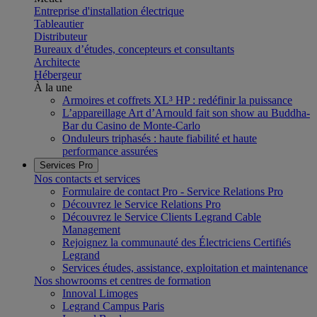
Entreprise d'installation électrique
Tableautier
Distributeur
Bureaux d’études, concepteurs et consultants
Architecte
Hébergeur
À la une
Armoires et coffrets XL³ HP : redéfinir la puissance
L’appareillage Art d’Arnould fait son show au Buddha-
Bar du Casino de Monte-Carlo
Onduleurs triphasés : haute fiabilité et haute
performance assurées
Services Pro
Nos contacts et services
Formulaire de contact Pro - Service Relations Pro
Découvrez le Service Relations Pro
Découvrez le Service Clients Legrand Cable
Management
Rejoignez la communauté des Électriciens Certifiés
Legrand
Services études, assistance, exploitation et maintenance
Nos showrooms et centres de formation
Innoval Limoges
Legrand Campus Paris