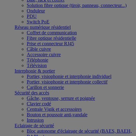
Solution fibre optique (tiroir, panneau, connecteur...)
Onduleur
PDU
Switch PoE
Réseau numérique résidentiel
Coffret de communication
Fibre optique résidentielle
Prise et connecteur RJ45
Câble cuivre
Accessoire cuivre
Téléphonie
Télévision
Interphonie & portier
Portier, visiophonie et interphonie individuel
Portier, visiophonie et interphonie collectif
Carillon et sonnerie
Sécurité des accès
Gâche, ventouse, serrure et poignée
Clavier codé
Centrale Vigik et accessoires
Bouton et poussoir anti-vandale
Intrusion
Eclairage de sécurité
Bloc autonome d'éclairage de sécurité (BAES, BAEH,