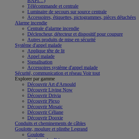
BAPI…)
Télécommande et centrale
Luminaire de secours sur source centrale
Accessoires, étiquettes, pictogrammes, pièces détachées
Alarme incendie
Centrale d'alarme incendie
Déclencheur, détecteur et dispositif pour coupure
Autres produits de mise en sécurité
Système d'appel malade
Applique tête de lit
Appel malade
Signalisation
Accessoires système d'appel malade
Sécurité, communication et réseau
Voir tout
Explorer par gamme
Découvrir Art d'Arnould
Découvrir Living Now
Découvrir Drivia
Découvrir Plexo
Découvrir Mosaic
Découvrir Céliane
Découvrir Dooxie
Conduits et cheminements de câbles
Goulotte, moulure et plinthe Legrand
Goulotte