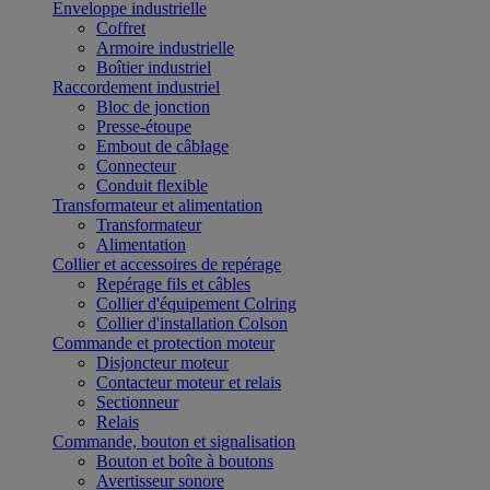
Enveloppe industrielle
Coffret
Armoire industrielle
Boîtier industriel
Raccordement industriel
Bloc de jonction
Presse-étoupe
Embout de câblage
Connecteur
Conduit flexible
Transformateur et alimentation
Transformateur
Alimentation
Collier et accessoires de repérage
Repérage fils et câbles
Collier d'équipement Colring
Collier d'installation Colson
Commande et protection moteur
Disjoncteur moteur
Contacteur moteur et relais
Sectionneur
Relais
Commande, bouton et signalisation
Bouton et boîte à boutons
Avertisseur sonore