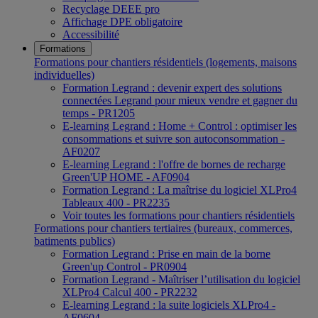
Recyclage DEEE pro
Affichage DPE obligatoire
Accessibilité
Formations
Formations pour chantiers résidentiels (logements, maisons
individuelles)
Formation Legrand : devenir expert des solutions
connectées Legrand pour mieux vendre et gagner du
temps - PR1205
E-learning Legrand : Home + Control : optimiser les
consommations et suivre son autoconsommation -
AF0207
E-learning Legrand : l'offre de bornes de recharge
Green'UP HOME - AF0904
Formation Legrand : La maîtrise du logiciel XLPro4
Tableaux 400 - PR2235
Voir toutes les formations pour chantiers résidentiels
Formations pour chantiers tertiaires (bureaux, commerces,
batiments publics)
Formation Legrand : Prise en main de la borne
Green'up Control - PR0904
Formation Legrand - Maîtriser l’utilisation du logiciel
XLPro4 Calcul 400 - PR2232
E-learning Legrand : la suite logiciels XLPro4 -
AF0604