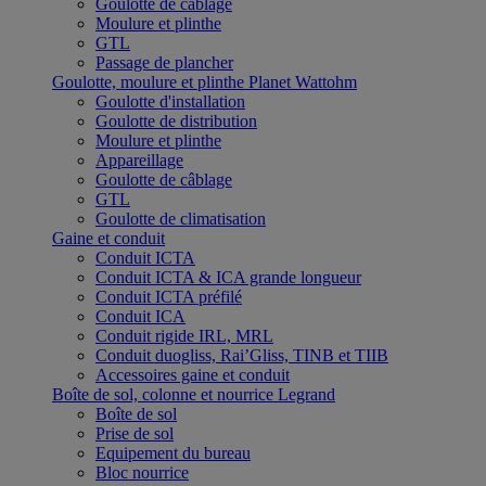
Goulotte de câblage
Moulure et plinthe
GTL
Passage de plancher
Goulotte, moulure et plinthe Planet Wattohm
Goulotte d'installation
Goulotte de distribution
Moulure et plinthe
Appareillage
Goulotte de câblage
GTL
Goulotte de climatisation
Gaine et conduit
Conduit ICTA
Conduit ICTA & ICA grande longueur
Conduit ICTA préfilé
Conduit ICA
Conduit rigide IRL, MRL
Conduit duogliss, Rai’Gliss, TINB et TIIB
Accessoires gaine et conduit
Boîte de sol, colonne et nourrice Legrand
Boîte de sol
Prise de sol
Equipement du bureau
Bloc nourrice