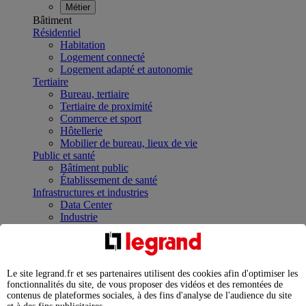
Métier
Bâtiment
Résidentiel
Habitation
Logement connecté
Logement adapté et autonomie
Tertiaire
Bureau, tertiaire
Tertiaire de proximité
Commerce et sport
Hôtellerie
Mobilier de bureau, lieux de vie
Public et santé
Bâtiment public
Établissement de santé
Infrastructures et industries
Data Center
Industrie
Infrastructures
À la une
Contrôler et planifier le fonctionnement des appareils
électriques avec le contacteur connecté
Le site legrand.fr et ses partenaires utilisent des cookies afin d'optimiser les
Répartir et optimiser son tableau électrique
fonctionnalités du site, de vous proposer des vidéos et des remontées de
Legrand Data Center Solutions : concentrer les
contenus de plateformes sociales, à des fins d'analyse de l'audience du site
expertises au service de vos performances