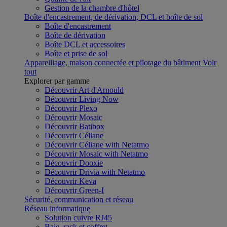
Gestion de la chambre d'hôtel
Boîte d'encastrement, de dérivation, DCL et boîte de sol
Boîte d'encastrement
Boîte de dérivation
Boîte DCL et accessoires
Boîte et prise de sol
Appareillage, maison connectée et pilotage du bâtiment
Voir
tout
Explorer par gamme
Découvrir Art d'Arnould
Découvrir Living Now
Découvrir Plexo
Découvrir Mosaic
Découvrir Batibox
Découvrir Céliane
Découvrir Céliane with Netatmo
Découvrir Mosaic with Netatmo
Découvrir Dooxie
Découvrir Drivia with Netatmo
Découvrir Keva
Découvrir Green-I
Sécurité, communication et réseau
Réseau informatique
Solution cuivre RJ45
Baie, rack et coffret