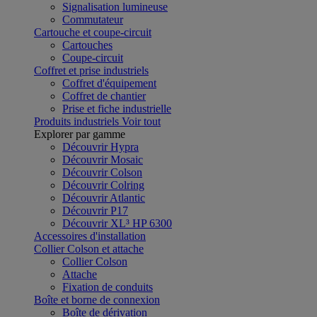
Signalisation lumineuse
Commutateur
Cartouche et coupe-circuit
Cartouches
Coupe-circuit
Coffret et prise industriels
Coffret d'équipement
Coffret de chantier
Prise et fiche industrielle
Produits industriels
Voir tout
Explorer par gamme
Découvrir Hypra
Découvrir Mosaic
Découvrir Colson
Découvrir Colring
Découvrir Atlantic
Découvrir P17
Découvrir XL³ HP 6300
Accessoires d'installation
Collier Colson et attache
Collier Colson
Attache
Fixation de conduits
Boîte et borne de connexion
Boîte de dérivation