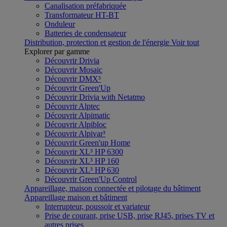
Canalisation préfabriquée
Transformateur HT-BT
Onduleur
Batteries de condensateur
Distribution, protection et gestion de l'énergie
Voir tout
Explorer par gamme
Découvrir Drivia
Découvrir Mosaic
Découvrir DMX³
Découvrir Green'Up
Découvrir Drivia with Netatmo
Découvrir Alptec
Découvrir Alpimatic
Découvrir Alpibloc
Découvrir Alpivar³
Découvrir Green'up Home
Découvrir XL³ HP 6300
Découvrir XL³ HP 160
Découvrir XL³ HP 630
Découvrir Green'Up Control
Appareillage, maison connectée et pilotage du bâtiment
Appareillage maison et bâtiment
Interrupteur, poussoir et variateur
Prise de courant, prise USB, prise RJ45, prises TV et
autres prises