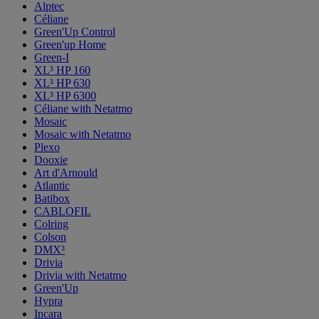
Alptec
Céliane
Green'Up Control
Green'up Home
Green-I
XL³ HP 160
XL³ HP 630
XL³ HP 6300
Céliane with Netatmo
Mosaic
Mosaic with Netatmo
Plexo
Dooxie
Art d'Arnould
Atlantic
Batibox
CABLOFIL
Colring
Colson
DMX³
Drivia
Drivia with Netatmo
Green'Up
Hypra
Incara