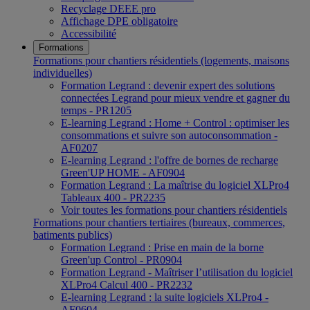
Recyclage DEEE pro
Affichage DPE obligatoire
Accessibilité
Formations
Formations pour chantiers résidentiels (logements, maisons
individuelles)
Formation Legrand : devenir expert des solutions
connectées Legrand pour mieux vendre et gagner du
temps - PR1205
E-learning Legrand : Home + Control : optimiser les
consommations et suivre son autoconsommation -
AF0207
E-learning Legrand : l'offre de bornes de recharge
Green'UP HOME - AF0904
Formation Legrand : La maîtrise du logiciel XLPro4
Tableaux 400 - PR2235
Voir toutes les formations pour chantiers résidentiels
Formations pour chantiers tertiaires (bureaux, commerces,
batiments publics)
Formation Legrand : Prise en main de la borne
Green'up Control - PR0904
Formation Legrand - Maîtriser l’utilisation du logiciel
XLPro4 Calcul 400 - PR2232
E-learning Legrand : la suite logiciels XLPro4 -
AF0604