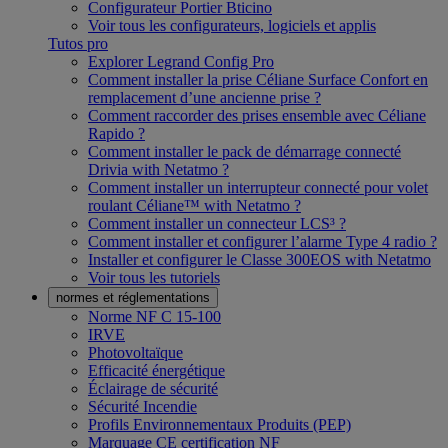
Configurateur Portier Bticino
Voir tous les configurateurs, logiciels et applis
Tutos pro
Explorer Legrand Config Pro
Comment installer la prise Céliane Surface Confort en
remplacement d’une ancienne prise ?
Comment raccorder des prises ensemble avec Céliane
Rapido ?
Comment installer le pack de démarrage connecté
Drivia with Netatmo ?
Comment installer un interrupteur connecté pour volet
roulant Céliane™ with Netatmo ?
Comment installer un connecteur LCS³ ?
Comment installer et configurer l’alarme Type 4 radio ?
Installer et configurer le Classe 300EOS with Netatmo
Voir tous les tutoriels
normes et réglementations
Norme NF C 15-100
IRVE
Photovoltaïque
Efficacité énergétique
Éclairage de sécurité
Sécurité Incendie
Profils Environnementaux Produits (PEP)
Marquage CE certification NF