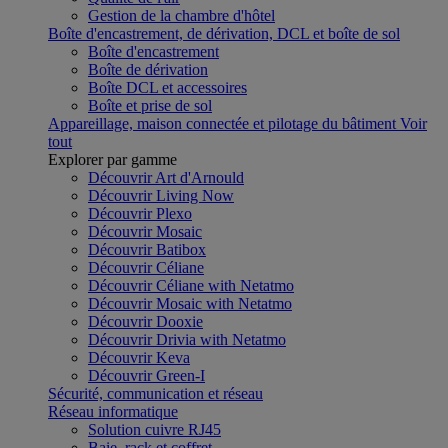
Gestion de la chambre d'hôtel
Boîte d'encastrement, de dérivation, DCL et boîte de sol
Boîte d'encastrement
Boîte de dérivation
Boîte DCL et accessoires
Boîte et prise de sol
Appareillage, maison connectée et pilotage du bâtiment
Voir
tout
Explorer par gamme
Découvrir Art d'Arnould
Découvrir Living Now
Découvrir Plexo
Découvrir Mosaic
Découvrir Batibox
Découvrir Céliane
Découvrir Céliane with Netatmo
Découvrir Mosaic with Netatmo
Découvrir Dooxie
Découvrir Drivia with Netatmo
Découvrir Keva
Découvrir Green-I
Sécurité, communication et réseau
Réseau informatique
Solution cuivre RJ45
Baie, rack et coffret