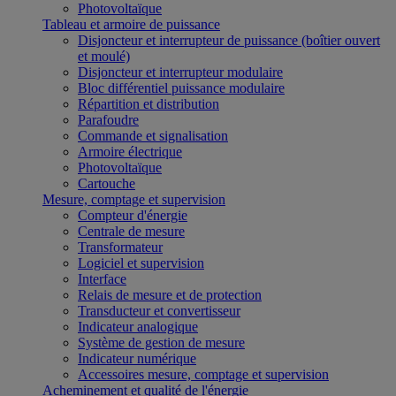
Photovoltaïque
Tableau et armoire de puissance
Disjoncteur et interrupteur de puissance (boîtier ouvert
et moulé)
Disjoncteur et interrupteur modulaire
Bloc différentiel puissance modulaire
Répartition et distribution
Parafoudre
Commande et signalisation
Armoire électrique
Photovoltaïque
Cartouche
Mesure, comptage et supervision
Compteur d'énergie
Centrale de mesure
Transformateur
Logiciel et supervision
Interface
Relais de mesure et de protection
Transducteur et convertisseur
Indicateur analogique
Système de gestion de mesure
Indicateur numérique
Accessoires mesure, comptage et supervision
Acheminement et qualité de l'énergie