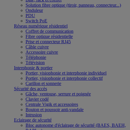
Solution fibre optique (tiroir, panneau, connecteur...)
Onduleur
PDU
Switch PoE
Réseau numérique résidentiel
Coffret de communication
Fibre optique résidentielle
Prise et connecteur RJ45
Câble cuivre
Accessoire cuivre
Téléphonie
Télévision
Interphonie & portier
Portier, visiophonie et interphonie individuel
Portier, visiophonie et interphonie collectif
Carillon et sonnerie
Sécurité des accès
Gâche, ventouse, serrure et poignée
Clavier codé
Centrale Vigik et accessoires
Bouton et poussoir anti-vandale
Intrusion
Eclairage de sécurité
Bloc autonome d'éclairage de sécurité (BAES, BAEH,