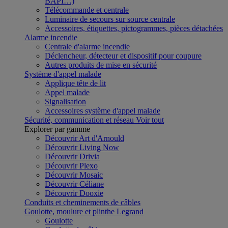
BAPI…)
Télécommande et centrale
Luminaire de secours sur source centrale
Accessoires, étiquettes, pictogrammes, pièces détachées
Alarme incendie
Centrale d'alarme incendie
Déclencheur, détecteur et dispositif pour coupure
Autres produits de mise en sécurité
Système d'appel malade
Applique tête de lit
Appel malade
Signalisation
Accessoires système d'appel malade
Sécurité, communication et réseau
Voir tout
Explorer par gamme
Découvrir Art d'Arnould
Découvrir Living Now
Découvrir Drivia
Découvrir Plexo
Découvrir Mosaic
Découvrir Céliane
Découvrir Dooxie
Conduits et cheminements de câbles
Goulotte, moulure et plinthe Legrand
Goulotte