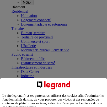
Métier
Bâtiment
Résidentiel
Habitation
Logement connecté
Logement adapté et autonomie
Tertiaire
Bureau, tertiaire
Tertiaire de proximité
Commerce et sport
Hôtellerie
Mobilier de bureau, lieux de vie
Public et santé
Bâtiment public
Établissement de santé
Infrastructures et industries
Data Center
Industrie
Infrastructures
À la une
Contrôler et planifier le fonctionnement des appareils
électriques avec le contacteur connecté
Le site legrand.fr et ses partenaires utilisent des cookies afin d'optimiser les
Répartir et optimiser son tableau électrique
fonctionnalités du site, de vous proposer des vidéos et des remontées de
Legrand Data Center Solutions : concentrer les
contenus de plateformes sociales, à des fins d'analyse de l'audience du site
expertises au service de vos performances