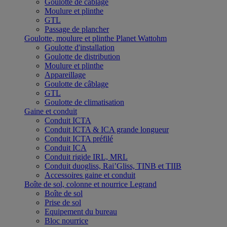
Goulotte de câblage
Moulure et plinthe
GTL
Passage de plancher
Goulotte, moulure et plinthe Planet Wattohm
Goulotte d'installation
Goulotte de distribution
Moulure et plinthe
Appareillage
Goulotte de câblage
GTL
Goulotte de climatisation
Gaine et conduit
Conduit ICTA
Conduit ICTA & ICA grande longueur
Conduit ICTA préfilé
Conduit ICA
Conduit rigide IRL, MRL
Conduit duogliss, Rai’Gliss, TINB et TIIB
Accessoires gaine et conduit
Boîte de sol, colonne et nourrice Legrand
Boîte de sol
Prise de sol
Equipement du bureau
Bloc nourrice