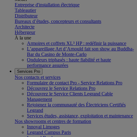
Entreprise d'installation électrique
Tableautier
Distributeur
Bureaux d’études, concepteurs et consultants
Architecte
Hébergeur
À la une
Armoires et coffrets XL³ HP : redéfinir la puissance
L’appareillage Art d’Arnould fait son show au Buddha-
Bar du Casino de Monte-Carlo
Onduleurs triphasés : haute fiabilité et haute
performance assurées
Services Pro
Nos contacts et services
Formulaire de contact Pro - Service Relations Pro
Découvrez le Service Relations Pro
Découvrez le Service Clients Legrand Cable
Management
Rejoignez la communauté des Électriciens Certifiés
Legrand
Services études, assistance, exploitation et maintenance
Nos showrooms et centres de formation
Innoval Limoges
Legrand Campus Paris