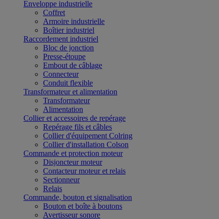
Enveloppe industrielle
Coffret
Armoire industrielle
Boîtier industriel
Raccordement industriel
Bloc de jonction
Presse-étoupe
Embout de câblage
Connecteur
Conduit flexible
Transformateur et alimentation
Transformateur
Alimentation
Collier et accessoires de repérage
Repérage fils et câbles
Collier d'équipement Colring
Collier d'installation Colson
Commande et protection moteur
Disjoncteur moteur
Contacteur moteur et relais
Sectionneur
Relais
Commande, bouton et signalisation
Bouton et boîte à boutons
Avertisseur sonore