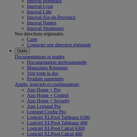
Innoval Bordeaux
Innoval Lyon
Innoval Lille
Innoval Aix-en-Provence
Innoval Nantes
Innoval Strasbourg
Nos directions régionales
Carte
Contacter une direction régionale
Outils
Documentations et guides
Documentation professionnelle
Magazines Réponses
Voir toute la doc
Produits supprimés
Applis, logiciels et configurateurs
App Home + Pro
App Home + Control
App Home + Security
App Legrand Pro
Legrand Config Pro
Logiciel XLPro4 Tableaux 6300
Logiciel XLPro4 Tableaux 400
Logiciel XLPro4 Calcul 6300
Logiciel XLPro4 Calcul 400