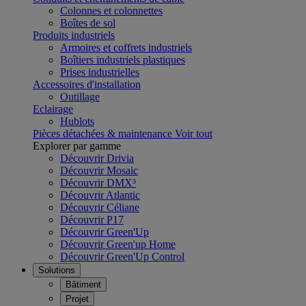
Colonnes et colonnettes
Boîtes de sol
Produits industriels
Armoires et coffrets industriels
Boîtiers industriels plastiques
Prises industrielles
Accessoires d'installation
Outillage
Eclairage
Hublots
Pièces détachées & maintenance
Voir tout
Explorer par gamme
Découvrir Drivia
Découvrir Mosaic
Découvrir DMX³
Découvrir Atlantic
Découvrir Céliane
Découvrir P17
Découvrir Green'Up
Découvrir Green'up Home
Découvrir Green'Up Control
Solutions
Bâtiment
Projet