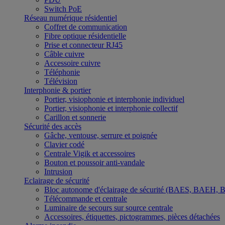
Switch PoE
Réseau numérique résidentiel
Coffret de communication
Fibre optique résidentielle
Prise et connecteur RJ45
Câble cuivre
Accessoire cuivre
Téléphonie
Télévision
Interphonie & portier
Portier, visiophonie et interphonie individuel
Portier, visiophonie et interphonie collectif
Carillon et sonnerie
Sécurité des accès
Gâche, ventouse, serrure et poignée
Clavier codé
Centrale Vigik et accessoires
Bouton et poussoir anti-vandale
Intrusion
Eclairage de sécurité
Bloc autonome d'éclairage de sécurité (BAES, BAEH,
Télécommande et centrale
Luminaire de secours sur source centrale
Accessoires, étiquettes, pictogrammes, pièces détachées