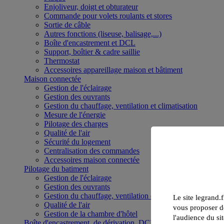
Enjoliveur, doigt et obturateur
Commande pour volets roulants et stores
Sortie de câble
Autres fonctions (liseuse, balisage,...)
Boîte d'encastrement et DCL
Support, boîtier & cadre saillie
Thermostat
Accessoires appareillage maison et bâtiment
Maison connectée
Gestion de l'éclairage
Gestion des ouvrants
Gestion du chauffage, ventilation et climatisation
Mesure de l'énergie
Pilotage des charges
Qualité de l'air
Sécurité du logement
Centralisation des commandes
Accessoires maison connectée
Pilotage du batiment
Gestion de l'éclairage
Gestion des ouvrants
Gestion du chauffage, ventilation et climatisation
Le site legrand.f
Qualité de l'air
vous proposer de
Gestion de la chambre d'hôtel
l'audience du sit
Boîte d'encastrement, de dérivation, DCL et boîte de sol