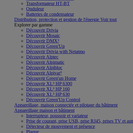
Transformateur HT-BT
Onduleur
Batteries de condensateur
Distribution, protection et gestion de l'énergie
Voir tout
Explorer par gamme
Découvrir Drivia
Découvrir Mosaic
Découvrir DMX³
Découvrir Green'Up
Découvrir Drivia with Netatmo
Découvrir Alptec
Découvrir Alpimatic
Découvrir Alpibloc
Découvrir Alpivar³
Découvrir Green'up Home
Découvrir XL³ HP 6300
Découvrir XL³ HP 160
Découvrir XL³ HP 630
Découvrir Green'Up Control
Appareillage, maison connectée et pilotage du bâtiment
Appareillage maison et bâtiment
Interrupteur, poussoir et variateur
Prise de courant, prise USB, prise RJ45, prises TV et aut
Détecteur de mouvement et présence
Plaque