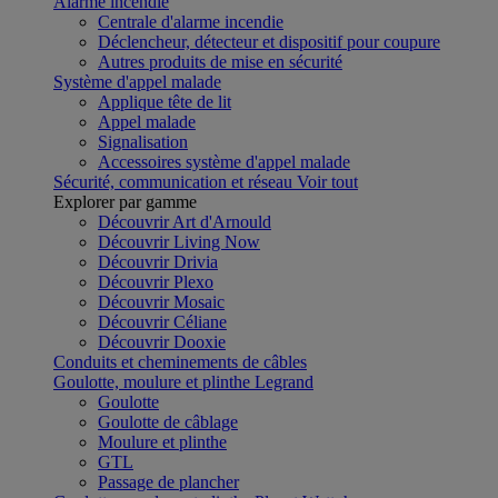
Alarme incendie
Centrale d'alarme incendie
Déclencheur, détecteur et dispositif pour coupure
Autres produits de mise en sécurité
Système d'appel malade
Applique tête de lit
Appel malade
Signalisation
Accessoires système d'appel malade
Sécurité, communication et réseau
Voir tout
Explorer par gamme
Découvrir Art d'Arnould
Découvrir Living Now
Découvrir Drivia
Découvrir Plexo
Découvrir Mosaic
Découvrir Céliane
Découvrir Dooxie
Conduits et cheminements de câbles
Goulotte, moulure et plinthe Legrand
Goulotte
Goulotte de câblage
Moulure et plinthe
GTL
Passage de plancher