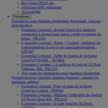
Recyclage DEEE pro
Affichage DPE obligatoire
Accessibilité
Formations
Formations pour chantiers résidentiels (logements, maisons
individuelles)
Formation Legrand : devenir expert des solutions
connectées Legrand pour mieux vendre et gagner du
temps - PR1205
E-learning Legrand : Home + Control : optimiser les
consommations et suivre son autoconsommation -
AF0207
E-learning Legrand : l'offre de bornes de recharge
Green'UP HOME - AF0904
Formation Legrand : La maîtrise du logiciel XLPro4
Tableaux 400 - PR2235
Voir toutes les formations pour chantiers résidentiels
Formations pour chantiers tertiaires (bureaux, commerces,
batiments publics)
Formation Legrand : Prise en main de la borne
Green'up Control - PR0904
Formation Legrand - Maîtriser l’utilisation du logiciel
XLPro4 Calcul 400 - PR2232
E-learning Legrand : la suite logiciels XLPro4 -
AF0604