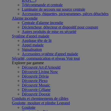
BAPI…)
Télécommande et centrale
Luminaire de secours sur source centrale
Accessoires, étiquettes, pictogrammes, pièces détachées
Alarme incendie
Centrale d'alarme incendie
Déclencheur, détecteur et dispositif pour coupure
Autres produits de mise en sécurité
Système d'appel malade
Applique tête de lit
Appel malade
Signalisation
Accessoires système d'appel malade
Sécurité, communication et réseau
Voir tout
Explorer par gamme
Découvrir Art d'Arnould
Découvrir Living Now
Découvrir Drivia
Découvrir Plexo
Découvrir Mosaic
Découvrir Céliane
Découvrir Dooxie
Conduits et cheminements de câbles
Goulotte, moulure et plinthe Legrand
Goulotte