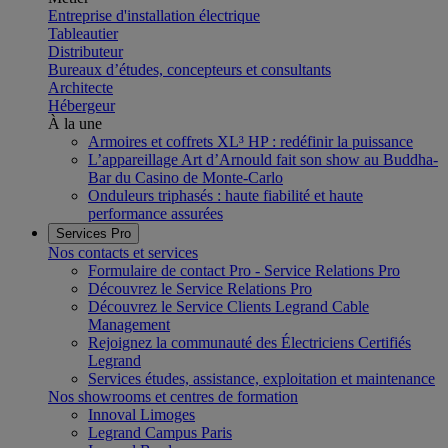
Entreprise d'installation électrique
Tableautier
Distributeur
Bureaux d’études, concepteurs et consultants
Architecte
Hébergeur
À la une
Armoires et coffrets XL³ HP : redéfinir la puissance
L’appareillage Art d’Arnould fait son show au Buddha-
Bar du Casino de Monte-Carlo
Onduleurs triphasés : haute fiabilité et haute
performance assurées
Services Pro
Nos contacts et services
Formulaire de contact Pro - Service Relations Pro
Découvrez le Service Relations Pro
Découvrez le Service Clients Legrand Cable
Management
Rejoignez la communauté des Électriciens Certifiés
Legrand
Services études, assistance, exploitation et maintenance
Nos showrooms et centres de formation
Innoval Limoges
Legrand Campus Paris