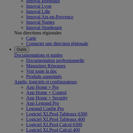
Innoval Bordeaux
Innoval Lyon
Innoval Lille
Innoval Aix-en-Provence
Innoval Nantes
Innoval Strasbourg
Nos directions régionales
Carte
Contacter une direction régionale
Outils
Documentations et guides
Documentation professionnelle
Magazines Réponses
Voir toute la doc
Produits supprimés
Applis, logiciels et configurateurs
App Home + Pro
App Home + Control
App Home + Security
App Legrand Pro
Legrand Config Pro
Logiciel XLPro4 Tableaux 6300
Logiciel XLPro4 Tableaux 400
Logiciel XLPro4 Calcul 6300
Logiciel XLPro4 Calcul 400