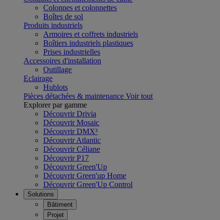
Colonnes et colonnettes
Boîtes de sol
Produits industriels
Armoires et coffrets industriels
Boîtiers industriels plastiques
Prises industrielles
Accessoires d'installation
Outillage
Eclairage
Hublots
Pièces détachées & maintenance
Voir tout
Explorer par gamme
Découvrir Drivia
Découvrir Mosaic
Découvrir DMX³
Découvrir Atlantic
Découvrir Céliane
Découvrir P17
Découvrir Green'Up
Découvrir Green'up Home
Découvrir Green'Up Control
Solutions
Bâtiment
Projet