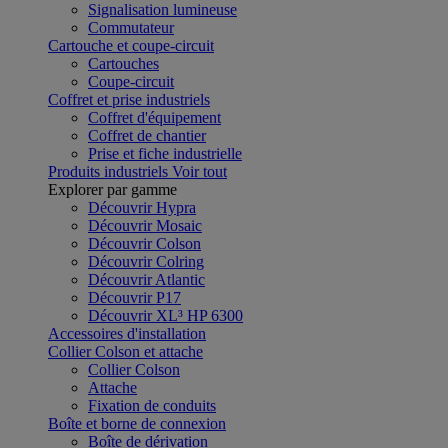
Signalisation lumineuse
Commutateur
Cartouche et coupe-circuit
Cartouches
Coupe-circuit
Coffret et prise industriels
Coffret d'équipement
Coffret de chantier
Prise et fiche industrielle
Produits industriels
Voir tout
Explorer par gamme
Découvrir Hypra
Découvrir Mosaic
Découvrir Colson
Découvrir Colring
Découvrir Atlantic
Découvrir P17
Découvrir XL³ HP 6300
Accessoires d'installation
Collier Colson et attache
Collier Colson
Attache
Fixation de conduits
Boîte et borne de connexion
Boîte de dérivation