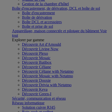
Gestion de la chambre d'hôtel
Boîte d'encastrement, de dérivation, DCL et boîte de sol
Boîte d'encastrement
Boîte de dérivation
Boîte DCL et accessoires
Boîte et prise de sol
Appareillage, maison connectée et pilotage du bâtiment
Voir
tout
Explorer par gamme
Découvrir Art d'Arnould
Découvrir Living Now
Découvrir Plexo
Découvrir Mosaic
Découvrir Batibox
Découvrir Céliane
Découvrir Céliane with Netatmo
Découvrir Mosaic with Netatmo
Découvrir Dooxie
Découvrir Drivia with Netatmo
Découvrir Keva
Découvrir Green-I
Sécurité, communication et réseau
Réseau informatique
Solution cuivre RJ45
Baie, rack et coffret