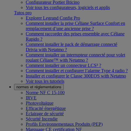
Configurateur Portier Bticino
Voir tous les configurateurs, logiciels et applis
Tutos pro
Explorer Legrand Config Pro
Comment installer la prise Céliane Surface Confort en
remplacement d’une ancienne prise ?
Comment raccorder des prises ensemble avec Céliane
Rapido ?
Comment installer le pack de démarrage connecté
Drivia with Netatmo ?
Comment installer un interrupteur connecté pour volet
roulant Céliane™ with Netatmo ?
Comment installer un connecteur LCS³ ?
Comment installer et configurer l’alarme Type 4 radio ?
Installer et configurer le Classe 300EOS with Netatmo
Voir tous les tutoriels
normes et réglementations
Norme NF C 15-100
IRVE
Photovoltaïque
Efficacité énergétique
Éclairage de sécurité
Sécurité Incendie
Profils Environnementaux Produits (PEP)
Marquage CE certification NF