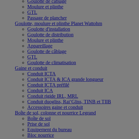
Goulotte de câblage
Moulure et plinthe
GTL
Passage de plancher
Goulotte, moulure et plinthe Planet Wattohm
Goulotte d'installation
Goulotte de distribution
Moulure et plinthe
Appareillage
Goulotte de câblage
GTL
Goulotte de climatisation
Gaine et conduit
Conduit ICTA
Conduit ICTA & ICA grande longueur
Conduit ICTA préfilé
Conduit ICA
Conduit rigide IRL, MRL
Conduit duogliss, Rai’Gliss, TINB et TIIB
Accessoires gaine et conduit
Boîte de sol, colonne et nourrice Legrand
Boîte de sol
Prise de sol
Equipement du bureau
Bloc nourrice