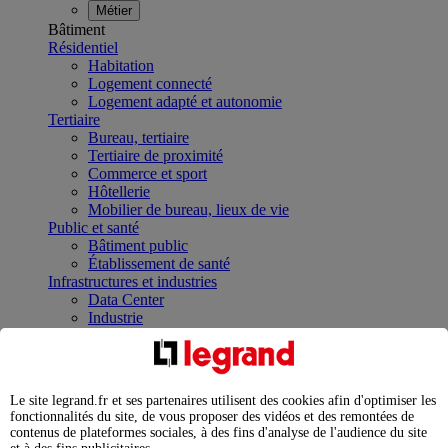
Métier
Bâtiment
Résidentiel
Habitation
Logement connecté
Logement adapté et autonomie
Tertiaire
Bureau, tertiaire
Tertiaire de proximité
Commerce et sport
Hôtellerie
Mobilier de bureau, lieux de vie
Public et santé
Bâtiment public
Établissement de santé
Infrastructures et industries
Data Center
Industrie
Infrastructures
À la une
Contrôler et planifier le fonctionnement des appareils
électriques avec le contacteur connecté
Le site legrand.fr et ses partenaires utilisent des cookies afin d'optimiser les
Répartir et optimiser son tableau électrique
fonctionnalités du site, de vous proposer des vidéos et des remontées de
Legrand Data Center Solutions : concentrer les
contenus de plateformes sociales, à des fins d'analyse de l'audience du site
expertises au service de vos performances