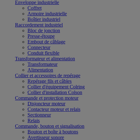
Enveloppe industrielle
Coffret
Armoire industrielle
Boîtier industriel
Raccordement industriel
Bloc de jonction
Presse-étoupe
Embout de câblage
Connecteur
Conduit flexible
Transformateur et alimentation
Transformateur
Alimentation
Collier et accessoires de repérage
Repérage fils et câbles
Collier d'équipement Colring
Collier d'installation Colson
Commande et protection moteur
Disjoncteur moteur
Contacteur moteur et relais
Sectionneur
Relais
Commande, bouton et signalisation
Bouton et boîte à boutons
Avertisseur sonore