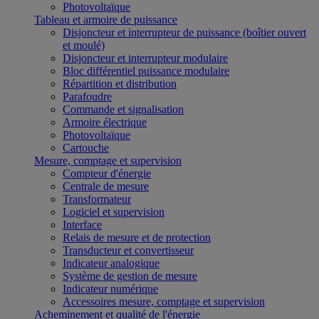
Photovoltaïque
Tableau et armoire de puissance
Disjoncteur et interrupteur de puissance (boîtier ouvert
et moulé)
Disjoncteur et interrupteur modulaire
Bloc différentiel puissance modulaire
Répartition et distribution
Parafoudre
Commande et signalisation
Armoire électrique
Photovoltaïque
Cartouche
Mesure, comptage et supervision
Compteur d'énergie
Centrale de mesure
Transformateur
Logiciel et supervision
Interface
Relais de mesure et de protection
Transducteur et convertisseur
Indicateur analogique
Système de gestion de mesure
Indicateur numérique
Accessoires mesure, comptage et supervision
Acheminement et qualité de l'énergie