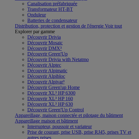
Canalisation préfabriquée
Transformateur HT-BT
Onduleur
Batteries de condensateur
Distribution, protection et gestion de l'énergie
Voir tout
Explorer par gamme
Découvrir Drivia
Découvrir Mosaic
Découvrir DMX³
Découvrir Green'Up
Découvrir Drivia with Netatmo
Découvrir Alptec
Découvrir Alpimatic
Découvrir Alpibloc
Découvrir Alpivar³
Découvrir Green'up Home
Découvrir XL³ HP 6300
Découvrir XL³ HP 160
Découvrir XL³ HP 630
Découvrir Green'Up Control
Appareillage, maison connectée et pilotage du bâtiment
Appareillage maison et bâtiment
Interrupteur, poussoir et variateur
Prise de courant, prise USB, prise RJ45, prises TV et
autres prises