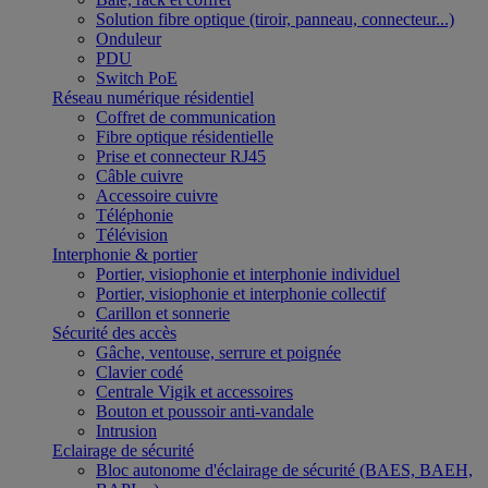
Solution fibre optique (tiroir, panneau, connecteur...)
Onduleur
PDU
Switch PoE
Réseau numérique résidentiel
Coffret de communication
Fibre optique résidentielle
Prise et connecteur RJ45
Câble cuivre
Accessoire cuivre
Téléphonie
Télévision
Interphonie & portier
Portier, visiophonie et interphonie individuel
Portier, visiophonie et interphonie collectif
Carillon et sonnerie
Sécurité des accès
Gâche, ventouse, serrure et poignée
Clavier codé
Centrale Vigik et accessoires
Bouton et poussoir anti-vandale
Intrusion
Eclairage de sécurité
Bloc autonome d'éclairage de sécurité (BAES, BAEH,