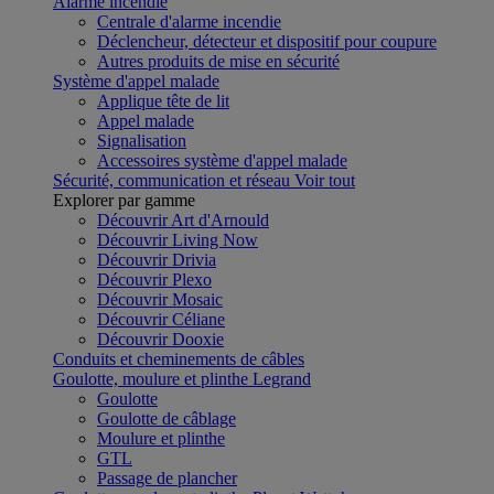
Alarme incendie
Centrale d'alarme incendie
Déclencheur, détecteur et dispositif pour coupure
Autres produits de mise en sécurité
Système d'appel malade
Applique tête de lit
Appel malade
Signalisation
Accessoires système d'appel malade
Sécurité, communication et réseau
Voir tout
Explorer par gamme
Découvrir Art d'Arnould
Découvrir Living Now
Découvrir Drivia
Découvrir Plexo
Découvrir Mosaic
Découvrir Céliane
Découvrir Dooxie
Conduits et cheminements de câbles
Goulotte, moulure et plinthe Legrand
Goulotte
Goulotte de câblage
Moulure et plinthe
GTL
Passage de plancher