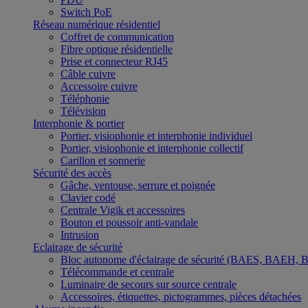
Switch PoE
Réseau numérique résidentiel
Coffret de communication
Fibre optique résidentielle
Prise et connecteur RJ45
Câble cuivre
Accessoire cuivre
Téléphonie
Télévision
Interphonie & portier
Portier, visiophonie et interphonie individuel
Portier, visiophonie et interphonie collectif
Carillon et sonnerie
Sécurité des accès
Gâche, ventouse, serrure et poignée
Clavier codé
Centrale Vigik et accessoires
Bouton et poussoir anti-vandale
Intrusion
Eclairage de sécurité
Bloc autonome d'éclairage de sécurité (BAES, BAEH,
Télécommande et centrale
Luminaire de secours sur source centrale
Accessoires, étiquettes, pictogrammes, pièces détachées