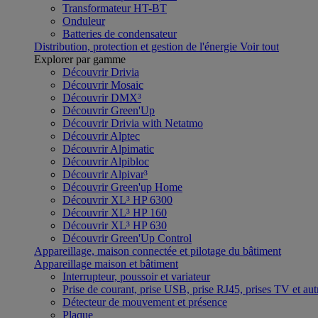
Transformateur HT-BT
Onduleur
Batteries de condensateur
Distribution, protection et gestion de l'énergie
Voir tout
Explorer par gamme
Découvrir Drivia
Découvrir Mosaic
Découvrir DMX³
Découvrir Green'Up
Découvrir Drivia with Netatmo
Découvrir Alptec
Découvrir Alpimatic
Découvrir Alpibloc
Découvrir Alpivar³
Découvrir Green'up Home
Découvrir XL³ HP 6300
Découvrir XL³ HP 160
Découvrir XL³ HP 630
Découvrir Green'Up Control
Appareillage, maison connectée et pilotage du bâtiment
Appareillage maison et bâtiment
Interrupteur, poussoir et variateur
Prise de courant, prise USB, prise RJ45, prises TV et aut
Détecteur de mouvement et présence
Plaque