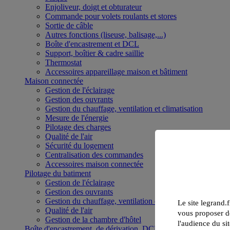
Enjoliveur, doigt et obturateur
Commande pour volets roulants et stores
Sortie de câble
Autres fonctions (liseuse, balisage,...)
Boîte d'encastrement et DCL
Support, boîtier & cadre saillie
Thermostat
Accessoires appareillage maison et bâtiment
Maison connectée
Gestion de l'éclairage
Gestion des ouvrants
Gestion du chauffage, ventilation et climatisation
Mesure de l'énergie
Pilotage des charges
Qualité de l'air
Sécurité du logement
Centralisation des commandes
Accessoires maison connectée
Pilotage du batiment
Gestion de l'éclairage
Gestion des ouvrants
Gestion du chauffage, ventilation et climatisation
Le site legrand.f
Qualité de l'air
vous proposer de
Gestion de la chambre d'hôtel
l'audience du sit
Boîte d'encastrement, de dérivation, DCL et boîte de sol