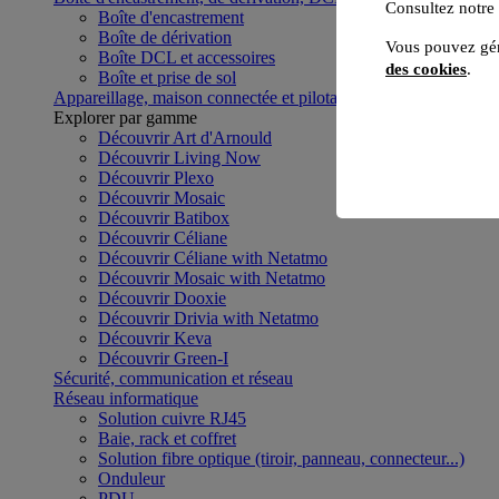
Consultez notre
Boîte d'encastrement
Boîte de dérivation
Vous pouvez gér
Boîte DCL et accessoires
des cookies
.
Boîte et prise de sol
Appareillage, maison connectée et pilotage du bâtiment
Voir to
Explorer par gamme
Découvrir Art d'Arnould
Découvrir Living Now
Découvrir Plexo
Découvrir Mosaic
Découvrir Batibox
Découvrir Céliane
Découvrir Céliane with Netatmo
Découvrir Mosaic with Netatmo
Découvrir Dooxie
Découvrir Drivia with Netatmo
Découvrir Keva
Découvrir Green-I
Sécurité, communication et réseau
Réseau informatique
Solution cuivre RJ45
Baie, rack et coffret
Solution fibre optique (tiroir, panneau, connecteur...)
Onduleur
PDU