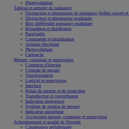
Photovoltaïque
Tableau et armoire de puissance
Disjoncteur et interrupteur de puissance (boîtier ouvert e
Disjoncteur et interrupteur modulaire
Bloc différentiel puissance modulaire
Répartition et distribution
Parafoudre
Commande et signalisation
Armoire électrique
Photovoltaïque
Cartouche
Mesure, comptage et supervision
Compteur d'énergie
Centrale de mesure
Transformateur
Logiciel et supervision
Interface
Relais de mesure et de protection
Transducteur et convertisseur
Indicateur analogique
Système de gestion de mesure
Indicateur numérique
Accessoires mesure, comptage et supervision
Acheminement et qualité de l'énergie
Canalisation préfabriquée