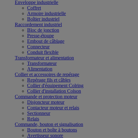
Enveloppe industrielle
Coffret
Armoire industrielle
Boîtier industriel
Raccordement industriel
Bloc de jonction
Presse-étoupe
Embout de câblage
Connecteur
Conduit flexible
Transformateur et alimentation
Transformateur
Alimentation
Collier et accessoires de repérage
Repérage fils et câbles
Collier d'équipement Colring
Collier d'installation Colson
Commande et protection moteur
Disjoncteur moteur
Contacteur moteur et relais
Sectionneur
Relais
Commande, bouton et signalisation
Bouton et boîte à boutons
Avertisseur sonore