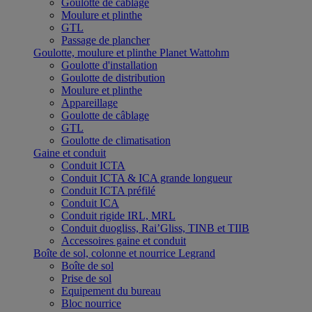
Goulotte de câblage
Moulure et plinthe
GTL
Passage de plancher
Goulotte, moulure et plinthe Planet Wattohm
Goulotte d'installation
Goulotte de distribution
Moulure et plinthe
Appareillage
Goulotte de câblage
GTL
Goulotte de climatisation
Gaine et conduit
Conduit ICTA
Conduit ICTA & ICA grande longueur
Conduit ICTA préfilé
Conduit ICA
Conduit rigide IRL, MRL
Conduit duogliss, Rai’Gliss, TINB et TIIB
Accessoires gaine et conduit
Boîte de sol, colonne et nourrice Legrand
Boîte de sol
Prise de sol
Equipement du bureau
Bloc nourrice