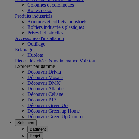
Colonnes et colonnettes
Boîtes de sol
Produits industriels
Armoires et coffrets industriels
Boîtiers industriels plastiques
Prises industrielles
Accessoires d'installation
Outillage
Eclairage
Hublots
Pièces détachées & maintenance
Voir tout
Explorer par gamme
Découvrir Drivia
Découvrir Mosaic
Découvrir DMX³
Découvrir Atlantic
Découvrir Céliane
Découvrir P17
Découvrir Green'Up
Découvrir Green'up Home
Découvrir Green'Up Control
Solutions
Bâtiment
Projet