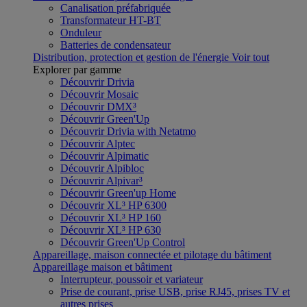
Canalisation préfabriquée
Transformateur HT-BT
Onduleur
Batteries de condensateur
Distribution, protection et gestion de l'énergie
Voir tout
Explorer par gamme
Découvrir Drivia
Découvrir Mosaic
Découvrir DMX³
Découvrir Green'Up
Découvrir Drivia with Netatmo
Découvrir Alptec
Découvrir Alpimatic
Découvrir Alpibloc
Découvrir Alpivar³
Découvrir Green'up Home
Découvrir XL³ HP 6300
Découvrir XL³ HP 160
Découvrir XL³ HP 630
Découvrir Green'Up Control
Appareillage, maison connectée et pilotage du bâtiment
Appareillage maison et bâtiment
Interrupteur, poussoir et variateur
Prise de courant, prise USB, prise RJ45, prises TV et
autres prises