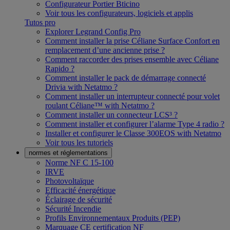
Configurateur Portier Bticino
Voir tous les configurateurs, logiciels et applis
Tutos pro
Explorer Legrand Config Pro
Comment installer la prise Céliane Surface Confort en
remplacement d’une ancienne prise ?
Comment raccorder des prises ensemble avec Céliane
Rapido ?
Comment installer le pack de démarrage connecté
Drivia with Netatmo ?
Comment installer un interrupteur connecté pour volet
roulant Céliane™ with Netatmo ?
Comment installer un connecteur LCS³ ?
Comment installer et configurer l’alarme Type 4 radio ?
Installer et configurer le Classe 300EOS with Netatmo
Voir tous les tutoriels
normes et réglementations
Norme NF C 15-100
IRVE
Photovoltaïque
Efficacité énergétique
Éclairage de sécurité
Sécurité Incendie
Profils Environnementaux Produits (PEP)
Marquage CE certification NF