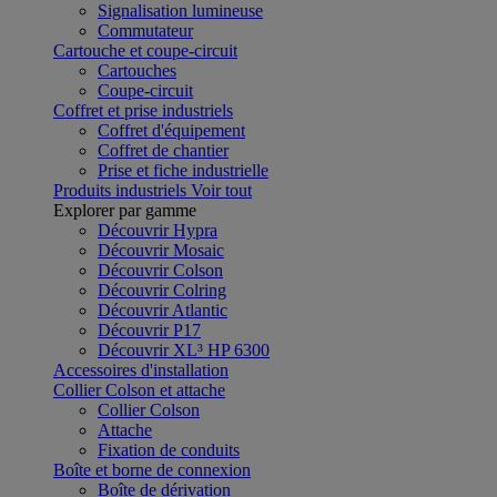
Signalisation lumineuse
Commutateur
Cartouche et coupe-circuit
Cartouches
Coupe-circuit
Coffret et prise industriels
Coffret d'équipement
Coffret de chantier
Prise et fiche industrielle
Produits industriels
Voir tout
Explorer par gamme
Découvrir Hypra
Découvrir Mosaic
Découvrir Colson
Découvrir Colring
Découvrir Atlantic
Découvrir P17
Découvrir XL³ HP 6300
Accessoires d'installation
Collier Colson et attache
Collier Colson
Attache
Fixation de conduits
Boîte et borne de connexion
Boîte de dérivation