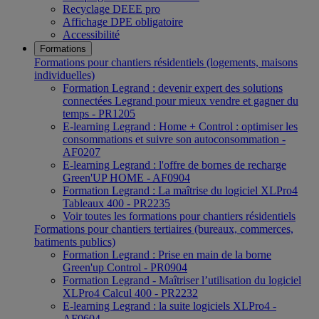
Recyclage DEEE pro
Affichage DPE obligatoire
Accessibilité
Formations
Formations pour chantiers résidentiels (logements, maisons
individuelles)
Formation Legrand : devenir expert des solutions
connectées Legrand pour mieux vendre et gagner du
temps - PR1205
E-learning Legrand : Home + Control : optimiser les
consommations et suivre son autoconsommation -
AF0207
E-learning Legrand : l'offre de bornes de recharge
Green'UP HOME - AF0904
Formation Legrand : La maîtrise du logiciel XLPro4
Tableaux 400 - PR2235
Voir toutes les formations pour chantiers résidentiels
Formations pour chantiers tertiaires (bureaux, commerces,
batiments publics)
Formation Legrand : Prise en main de la borne
Green'up Control - PR0904
Formation Legrand - Maîtriser l’utilisation du logiciel
XLPro4 Calcul 400 - PR2232
E-learning Legrand : la suite logiciels XLPro4 -
AF0604