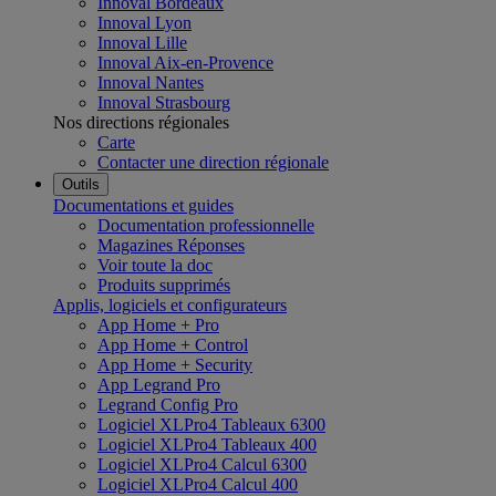
Innoval Bordeaux
Innoval Lyon
Innoval Lille
Innoval Aix-en-Provence
Innoval Nantes
Innoval Strasbourg
Nos directions régionales
Carte
Contacter une direction régionale
Outils
Documentations et guides
Documentation professionnelle
Magazines Réponses
Voir toute la doc
Produits supprimés
Applis, logiciels et configurateurs
App Home + Pro
App Home + Control
App Home + Security
App Legrand Pro
Legrand Config Pro
Logiciel XLPro4 Tableaux 6300
Logiciel XLPro4 Tableaux 400
Logiciel XLPro4 Calcul 6300
Logiciel XLPro4 Calcul 400