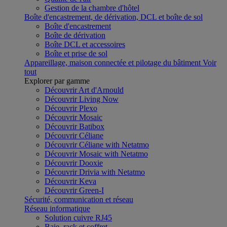
Gestion de la chambre d'hôtel
Boîte d'encastrement, de dérivation, DCL et boîte de sol
Boîte d'encastrement
Boîte de dérivation
Boîte DCL et accessoires
Boîte et prise de sol
Appareillage, maison connectée et pilotage du bâtiment
Voir
tout
Explorer par gamme
Découvrir Art d'Arnould
Découvrir Living Now
Découvrir Plexo
Découvrir Mosaic
Découvrir Batibox
Découvrir Céliane
Découvrir Céliane with Netatmo
Découvrir Mosaic with Netatmo
Découvrir Dooxie
Découvrir Drivia with Netatmo
Découvrir Keva
Découvrir Green-I
Sécurité, communication et réseau
Réseau informatique
Solution cuivre RJ45
Baie, rack et coffret