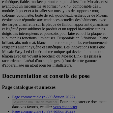
esthétique, fiable, stockée partout et rapide à installer. Mosaic, c'est
avant tout un mécanisme au format 45 x 45, composable dès 1
module, à poser et à installer sur tous types de supports : mur,
colonne, colonnette, boîte de sol, goulotte...L'esthétique de Mosaic
évolue pour répondre aux tendances actuelles des bâtiments, avec
des larges chanfreins sur la plaque de finition apportant dynamisme
et légèreté pour sublimer le produit et un rappel bi-matière sur les
doigts des interrupteurs et poussoirs pour faire écho à la plaque et
sublimer les fonctions lumineuses. Disponible en 3 finitions : blanc
brillant, alu, noir mat, blanc antimicrobien pour les environnements
exigeants alliant hygiène et esthétique. Les innovations telles que
Mosaic Easy-Led (1 mécanisme unique qui devient lumineux ou
témoin avec un voyant à brocher) ou Mosaic Link (les prises à
raccordement latéral d'un simple geste) font de cette gamme
d'appareillage un atout pour les installateurs.
Documentation et conseils de pose
Page catalogue et annexes
Page commerciale (p.889 édition 2022)
Pour enregistrer ce document
Ajouter à ma liste de matériel
dans vos favoris, veuillez
vous connecter
.
Page commerciale (p.897 édition 2022)