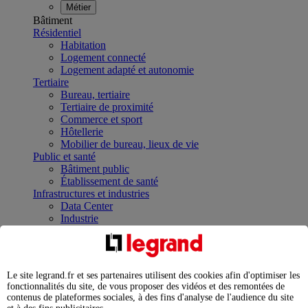
Métier
Bâtiment
Résidentiel
Habitation
Logement connecté
Logement adapté et autonomie
Tertiaire
Bureau, tertiaire
Tertiaire de proximité
Commerce et sport
Hôtellerie
Mobilier de bureau, lieux de vie
Public et santé
Bâtiment public
Établissement de santé
Infrastructures et industries
Data Center
Industrie
Infrastructures
À la une
Contrôler et planifier le fonctionnement des appareils
électriques avec le contacteur connecté
Le site legrand.fr et ses partenaires utilisent des cookies afin d'optimiser les
Répartir et optimiser son tableau électrique
fonctionnalités du site, de vous proposer des vidéos et des remontées de
Legrand Data Center Solutions : concentrer les
contenus de plateformes sociales, à des fins d'analyse de l'audience du site
expertises au service de vos performances