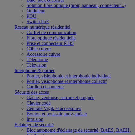
Solution fibre optique (tiroir, panneau, connecteur...)
Onduleur
PDU
Switch PoE
Réseau numérique résidentiel
Coffret de communication
Fibre optique résidentielle
Prise et connecteur RJ45
Câble cuivre
Accessoire cuivre
Téléphonie
Télévision
Interphonie & portier
Portier, visiophonie et interphonie individuel
Portier, visiophonie et interphonie collectif
Carillon et sonnerie
Sécurité des accès
Gâche, ventouse, serrure et poignée
Clavier codé
Centrale Vigik et accessoires
Bouton et poussoir anti-vandale
Intrusion
Eclairage de sécurité
Bloc autonome d'éclairage de sécurité (BAES, BAEH,