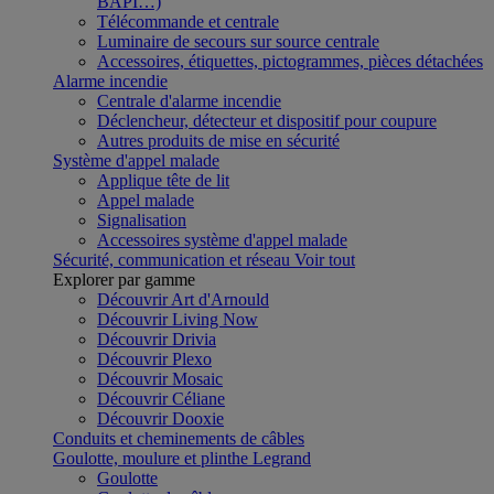
BAPI…)
Télécommande et centrale
Luminaire de secours sur source centrale
Accessoires, étiquettes, pictogrammes, pièces détachées
Alarme incendie
Centrale d'alarme incendie
Déclencheur, détecteur et dispositif pour coupure
Autres produits de mise en sécurité
Système d'appel malade
Applique tête de lit
Appel malade
Signalisation
Accessoires système d'appel malade
Sécurité, communication et réseau
Voir tout
Explorer par gamme
Découvrir Art d'Arnould
Découvrir Living Now
Découvrir Drivia
Découvrir Plexo
Découvrir Mosaic
Découvrir Céliane
Découvrir Dooxie
Conduits et cheminements de câbles
Goulotte, moulure et plinthe Legrand
Goulotte