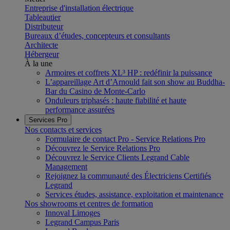
Entreprise d'installation électrique
Tableautier
Distributeur
Bureaux d’études, concepteurs et consultants
Architecte
Hébergeur
À la une
Armoires et coffrets XL³ HP : redéfinir la puissance
L’appareillage Art d’Arnould fait son show au Buddha-
Bar du Casino de Monte-Carlo
Onduleurs triphasés : haute fiabilité et haute
performance assurées
Services Pro
Nos contacts et services
Formulaire de contact Pro - Service Relations Pro
Découvrez le Service Relations Pro
Découvrez le Service Clients Legrand Cable
Management
Rejoignez la communauté des Électriciens Certifiés
Legrand
Services études, assistance, exploitation et maintenance
Nos showrooms et centres de formation
Innoval Limoges
Legrand Campus Paris