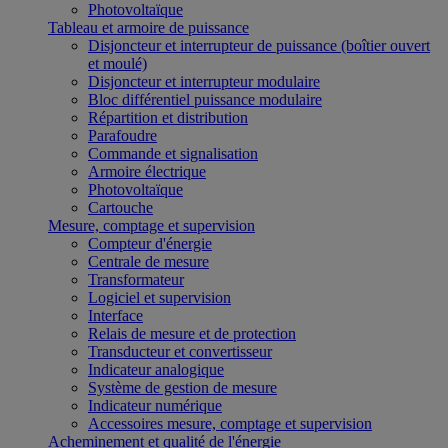
Photovoltaïque
Tableau et armoire de puissance
Disjoncteur et interrupteur de puissance (boîtier ouvert
et moulé)
Disjoncteur et interrupteur modulaire
Bloc différentiel puissance modulaire
Répartition et distribution
Parafoudre
Commande et signalisation
Armoire électrique
Photovoltaïque
Cartouche
Mesure, comptage et supervision
Compteur d'énergie
Centrale de mesure
Transformateur
Logiciel et supervision
Interface
Relais de mesure et de protection
Transducteur et convertisseur
Indicateur analogique
Système de gestion de mesure
Indicateur numérique
Accessoires mesure, comptage et supervision
Acheminement et qualité de l'énergie