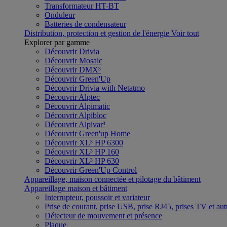
Transformateur HT-BT
Onduleur
Batteries de condensateur
Distribution, protection et gestion de l'énergie
Voir tout
Explorer par gamme
Découvrir Drivia
Découvrir Mosaic
Découvrir DMX³
Découvrir Green'Up
Découvrir Drivia with Netatmo
Découvrir Alptec
Découvrir Alpimatic
Découvrir Alpibloc
Découvrir Alpivar³
Découvrir Green'up Home
Découvrir XL³ HP 6300
Découvrir XL³ HP 160
Découvrir XL³ HP 630
Découvrir Green'Up Control
Appareillage, maison connectée et pilotage du bâtiment
Appareillage maison et bâtiment
Interrupteur, poussoir et variateur
Prise de courant, prise USB, prise RJ45, prises TV et aut
Détecteur de mouvement et présence
Plaque