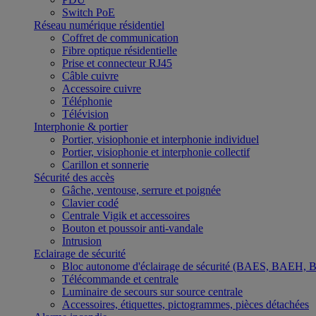
Switch PoE
Réseau numérique résidentiel
Coffret de communication
Fibre optique résidentielle
Prise et connecteur RJ45
Câble cuivre
Accessoire cuivre
Téléphonie
Télévision
Interphonie & portier
Portier, visiophonie et interphonie individuel
Portier, visiophonie et interphonie collectif
Carillon et sonnerie
Sécurité des accès
Gâche, ventouse, serrure et poignée
Clavier codé
Centrale Vigik et accessoires
Bouton et poussoir anti-vandale
Intrusion
Eclairage de sécurité
Bloc autonome d'éclairage de sécurité (BAES, BAEH,
Télécommande et centrale
Luminaire de secours sur source centrale
Accessoires, étiquettes, pictogrammes, pièces détachées