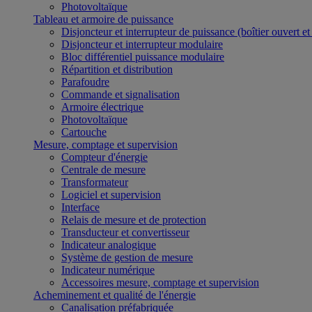
Photovoltaïque
Tableau et armoire de puissance
Disjoncteur et interrupteur de puissance (boîtier ouvert e
Disjoncteur et interrupteur modulaire
Bloc différentiel puissance modulaire
Répartition et distribution
Parafoudre
Commande et signalisation
Armoire électrique
Photovoltaïque
Cartouche
Mesure, comptage et supervision
Compteur d'énergie
Centrale de mesure
Transformateur
Logiciel et supervision
Interface
Relais de mesure et de protection
Transducteur et convertisseur
Indicateur analogique
Système de gestion de mesure
Indicateur numérique
Accessoires mesure, comptage et supervision
Acheminement et qualité de l'énergie
Canalisation préfabriquée