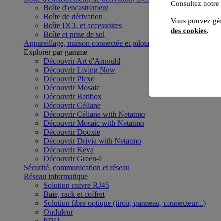
Consultez notre
Boîte d'encastrement
Boîte de dérivation
Vous pouvez gér
Boîte DCL et accessoires
des cookies
.
Boîte et prise de sol
Appareillage, maison connectée et pilotage du bâtiment
Voir to
Explorer par gamme
Découvrir Art d'Arnould
Découvrir Living Now
Découvrir Plexo
Découvrir Mosaic
Découvrir Batibox
Découvrir Céliane
Découvrir Céliane with Netatmo
Découvrir Mosaic with Netatmo
Découvrir Dooxie
Découvrir Drivia with Netatmo
Découvrir Keva
Découvrir Green-I
Sécurité, communication et réseau
Réseau informatique
Solution cuivre RJ45
Baie, rack et coffret
Solution fibre optique (tiroir, panneau, connecteur...)
Onduleur
PDU