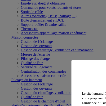
Enjoliveur, doigt et obturateur
Commande pour volets roulants et stores
Sortie de câble
Autres fonctions (liseuse, balisage,...)
Boîte d'encastrement et DCL
Support, boîtier & cadre saillie
Thermostat
Accessoires appareillage maison et bâtiment
Maison connectée
Gestion de l'éclairage
Gestion des ouvrants
Gestion du chauffage, ventilation et climatisation
Mesure de l'énergie
Pilotage des charges
Qualité de l'air
Sécurité du logement
Centralisation des commandes
Accessoires maison connectée
Pilotage du batiment
Gestion de l'éclairage
Gestion des ouvrants
Gestion du chauffage, ventilation et climatisation
Le site legrand.f
Qualité de l'air
vous proposer de
Gestion de la chambre d'hôtel
l'audience du sit
Boîte d'encastrement, de dérivation, DCL et boîte de sol