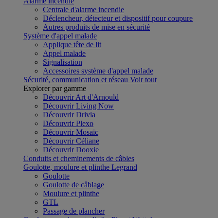
Alarme incendie
Centrale d'alarme incendie
Déclencheur, détecteur et dispositif pour coupure
Autres produits de mise en sécurité
Système d'appel malade
Applique tête de lit
Appel malade
Signalisation
Accessoires système d'appel malade
Sécurité, communication et réseau
Voir tout
Explorer par gamme
Découvrir Art d'Arnould
Découvrir Living Now
Découvrir Drivia
Découvrir Plexo
Découvrir Mosaic
Découvrir Céliane
Découvrir Dooxie
Conduits et cheminements de câbles
Goulotte, moulure et plinthe Legrand
Goulotte
Goulotte de câblage
Moulure et plinthe
GTL
Passage de plancher