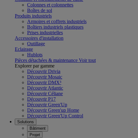
Colonnes et colonnettes
Boîtes de sol
Produits industriels
Armoires et coffrets industriels
Boîtiers industriels plastiques
Prises industrielles
Accessoires d'installation
Outillage
Eclairage
Hublots
Pièces détachées & maintenance
Voir tout
Explorer par gamme
Découvrir Drivia
Découvrir Mosaic
Découvrir DMX³
Découvrir Atlantic
Découvrir Céliane
Découvrir P17
Découvrir Green'Up
Découvrir Green'up Home
Découvrir Green'Up Control
Solutions
Bâtiment
Projet