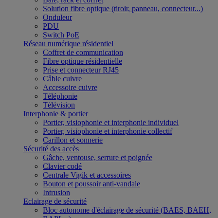
Solution fibre optique (tiroir, panneau, connecteur...)
Onduleur
PDU
Switch PoE
Réseau numérique résidentiel
Coffret de communication
Fibre optique résidentielle
Prise et connecteur RJ45
Câble cuivre
Accessoire cuivre
Téléphonie
Télévision
Interphonie & portier
Portier, visiophonie et interphonie individuel
Portier, visiophonie et interphonie collectif
Carillon et sonnerie
Sécurité des accès
Gâche, ventouse, serrure et poignée
Clavier codé
Centrale Vigik et accessoires
Bouton et poussoir anti-vandale
Intrusion
Eclairage de sécurité
Bloc autonome d'éclairage de sécurité (BAES, BAEH,