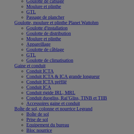
Goulotte de câblage
Moulure et plinthe
GTL
Passage de plancher
Goulotte, moulure et plinthe Planet Wattohm
Goulotte d'installation
Goulotte de distribution
Moulure et plinthe
Appareillage
Goulotte de câblage
GTL
Goulotte de climatisation
Gaine et conduit
Conduit ICTA
Conduit ICTA & ICA grande longueur
Conduit ICTA préfilé
Conduit ICA
Conduit rigide IRL, MRL
Conduit duogliss, Rai’Gliss, TINB et TIIB
Accessoires gaine et conduit
Boîte de sol, colonne et nourrice Legrand
Boîte de sol
Prise de sol
Equipement du bureau
Bloc nourrice