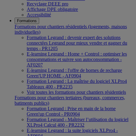
Recyclage DEEE pro
Affichage DPE obligatoire
Accessibilité
Formations
Formations pour chantiers résidentiels (logements, maisons
individuelles)
Formation Legrand : devenir expert des solutions
connectées Legrand pour mieux vendre et gagner du
temps - PR1205
E-learning Legrand : Home + Control : optimiser les
consommations et suivre son autoconsommation -
AF0207
E-learning Legrand : l'offre de bornes de recharge
Green'UP HOME - AF0904
Formation Legrand : La maîtrise du logiciel XLPro4
Tableaux 400 - PR2235
Voir toutes les formations pour chantiers résidentiels
Formations pour chantiers tertiaires (bureaux, commerces,
batiments publics)
Formation Legrand : Prise en main de la borne
Green'up Control - PR0904
Formation Legrand - Maîtriser l’utilisation du logiciel
XLPro4 Calcul 400 - PR2232
E-learning Legrand : la suite logiciels XLPro4 -
AF0604