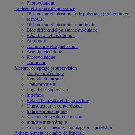
Photovoltaïque
Tableau et armoire de puissance
Disjoncteur et interrupteur de puissance (boîtier ouvert
et moulé)
Disjoncteur et interrupteur modulaire
Bloc différentiel puissance modulaire
Répartition et distribution
Parafoudre
Commande et signalisation
Armoire électrique
Photovoltaïque
Cartouche
Mesure, comptage et supervision
Compteur d'énergie
Centrale de mesure
Transformateur
Logiciel et supervision
Interface
Relais de mesure et de protection
Transducteur et convertisseur
Indicateur analogique
Système de gestion de mesure
Indicateur numérique
Accessoires mesure, comptage et supervision
Acheminement et qualité de l'énergie