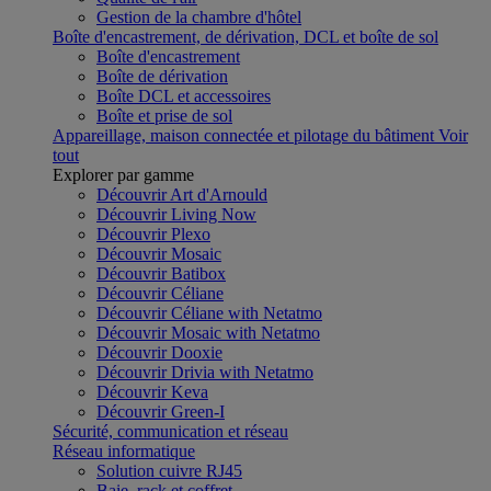
Gestion de la chambre d'hôtel
Boîte d'encastrement, de dérivation, DCL et boîte de sol
Boîte d'encastrement
Boîte de dérivation
Boîte DCL et accessoires
Boîte et prise de sol
Appareillage, maison connectée et pilotage du bâtiment
Voir
tout
Explorer par gamme
Découvrir Art d'Arnould
Découvrir Living Now
Découvrir Plexo
Découvrir Mosaic
Découvrir Batibox
Découvrir Céliane
Découvrir Céliane with Netatmo
Découvrir Mosaic with Netatmo
Découvrir Dooxie
Découvrir Drivia with Netatmo
Découvrir Keva
Découvrir Green-I
Sécurité, communication et réseau
Réseau informatique
Solution cuivre RJ45
Baie, rack et coffret