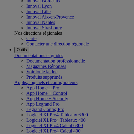
Innoval Bordeaux
Innoval Lyon
Innoval Lille
Innoval Aix-en-Provence
Innoval Nantes
Innoval Strasbourg
Nos directions régionales
Carte
Contacter une direction régionale
Outils
Documentations et guides
Documentation professionnelle
Magazines Réponses
Voir toute la doc
Produits supprimés
Applis, logiciels et configurateurs
App Home + Pro
App Home + Control
App Home + Security
App Legrand Pro
Legrand Config Pro
Logiciel XLPro4 Tableaux 6300
Logiciel XLPro4 Tableaux 400
Logiciel XLPro4 Calcul 6300
Logiciel XLPro4 Calcul 400