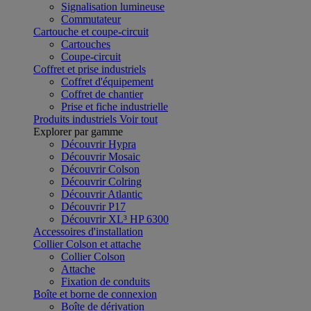
Signalisation lumineuse
Commutateur
Cartouche et coupe-circuit
Cartouches
Coupe-circuit
Coffret et prise industriels
Coffret d'équipement
Coffret de chantier
Prise et fiche industrielle
Produits industriels
Voir tout
Explorer par gamme
Découvrir Hypra
Découvrir Mosaic
Découvrir Colson
Découvrir Colring
Découvrir Atlantic
Découvrir P17
Découvrir XL³ HP 6300
Accessoires d'installation
Collier Colson et attache
Collier Colson
Attache
Fixation de conduits
Boîte et borne de connexion
Boîte de dérivation