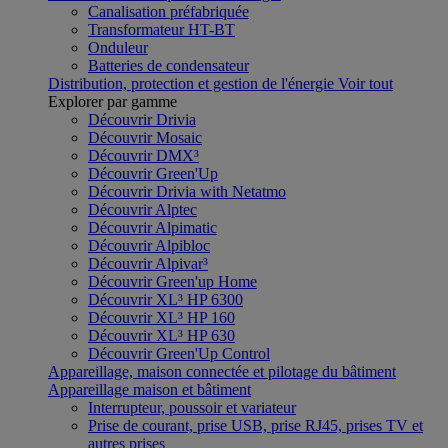
Canalisation préfabriquée
Transformateur HT-BT
Onduleur
Batteries de condensateur
Distribution, protection et gestion de l'énergie
Voir tout
Explorer par gamme
Découvrir Drivia
Découvrir Mosaic
Découvrir DMX³
Découvrir Green'Up
Découvrir Drivia with Netatmo
Découvrir Alptec
Découvrir Alpimatic
Découvrir Alpibloc
Découvrir Alpivar³
Découvrir Green'up Home
Découvrir XL³ HP 6300
Découvrir XL³ HP 160
Découvrir XL³ HP 630
Découvrir Green'Up Control
Appareillage, maison connectée et pilotage du bâtiment
Appareillage maison et bâtiment
Interrupteur, poussoir et variateur
Prise de courant, prise USB, prise RJ45, prises TV et
autres prises