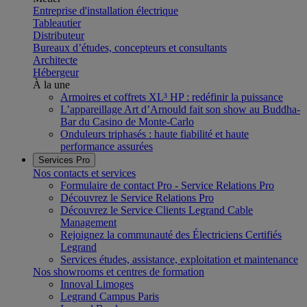
Entreprise d'installation électrique
Tableautier
Distributeur
Bureaux d’études, concepteurs et consultants
Architecte
Hébergeur
À la une
Armoires et coffrets XL³ HP : redéfinir la puissance
L’appareillage Art d’Arnould fait son show au Buddha-
Bar du Casino de Monte-Carlo
Onduleurs triphasés : haute fiabilité et haute
performance assurées
Services Pro
Nos contacts et services
Formulaire de contact Pro - Service Relations Pro
Découvrez le Service Relations Pro
Découvrez le Service Clients Legrand Cable
Management
Rejoignez la communauté des Électriciens Certifiés
Legrand
Services études, assistance, exploitation et maintenance
Nos showrooms et centres de formation
Innoval Limoges
Legrand Campus Paris