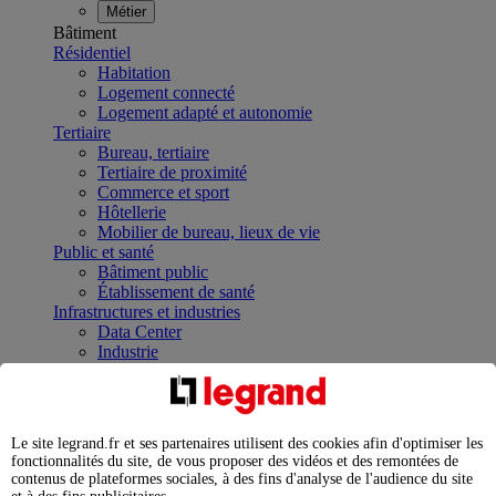
Métier
Bâtiment
Résidentiel
Habitation
Logement connecté
Logement adapté et autonomie
Tertiaire
Bureau, tertiaire
Tertiaire de proximité
Commerce et sport
Hôtellerie
Mobilier de bureau, lieux de vie
Public et santé
Bâtiment public
Établissement de santé
Infrastructures et industries
Data Center
Industrie
Infrastructures
À la une
Contrôler et planifier le fonctionnement des appareils
électriques avec le contacteur connecté
Le site legrand.fr et ses partenaires utilisent des cookies afin d'optimiser les
Répartir et optimiser son tableau électrique
fonctionnalités du site, de vous proposer des vidéos et des remontées de
Legrand Data Center Solutions : concentrer les
contenus de plateformes sociales, à des fins d'analyse de l'audience du site
expertises au service de vos performances