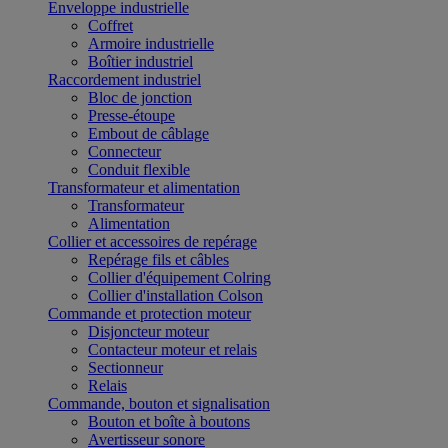
Enveloppe industrielle
Coffret
Armoire industrielle
Boîtier industriel
Raccordement industriel
Bloc de jonction
Presse-étoupe
Embout de câblage
Connecteur
Conduit flexible
Transformateur et alimentation
Transformateur
Alimentation
Collier et accessoires de repérage
Repérage fils et câbles
Collier d'équipement Colring
Collier d'installation Colson
Commande et protection moteur
Disjoncteur moteur
Contacteur moteur et relais
Sectionneur
Relais
Commande, bouton et signalisation
Bouton et boîte à boutons
Avertisseur sonore