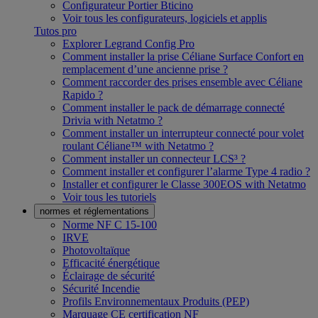
Configurateur Portier Bticino
Voir tous les configurateurs, logiciels et applis
Tutos pro
Explorer Legrand Config Pro
Comment installer la prise Céliane Surface Confort en
remplacement d’une ancienne prise ?
Comment raccorder des prises ensemble avec Céliane
Rapido ?
Comment installer le pack de démarrage connecté
Drivia with Netatmo ?
Comment installer un interrupteur connecté pour volet
roulant Céliane™ with Netatmo ?
Comment installer un connecteur LCS³ ?
Comment installer et configurer l’alarme Type 4 radio ?
Installer et configurer le Classe 300EOS with Netatmo
Voir tous les tutoriels
normes et réglementations
Norme NF C 15-100
IRVE
Photovoltaïque
Efficacité énergétique
Éclairage de sécurité
Sécurité Incendie
Profils Environnementaux Produits (PEP)
Marquage CE certification NF