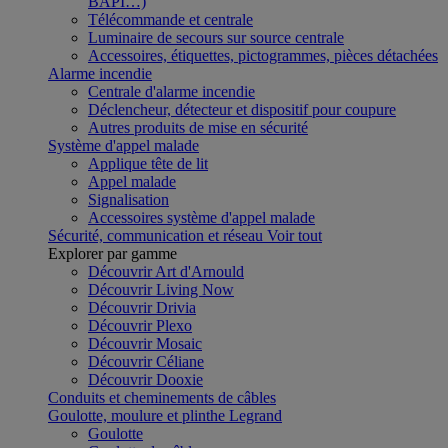
BAPI…)
Télécommande et centrale
Luminaire de secours sur source centrale
Accessoires, étiquettes, pictogrammes, pièces détachées
Alarme incendie
Centrale d'alarme incendie
Déclencheur, détecteur et dispositif pour coupure
Autres produits de mise en sécurité
Système d'appel malade
Applique tête de lit
Appel malade
Signalisation
Accessoires système d'appel malade
Sécurité, communication et réseau
Voir tout
Explorer par gamme
Découvrir Art d'Arnould
Découvrir Living Now
Découvrir Drivia
Découvrir Plexo
Découvrir Mosaic
Découvrir Céliane
Découvrir Dooxie
Conduits et cheminements de câbles
Goulotte, moulure et plinthe Legrand
Goulotte