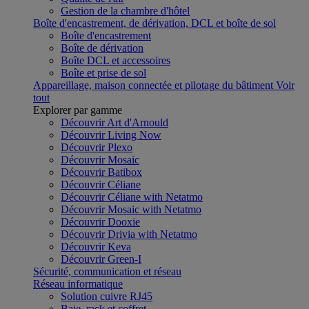
Gestion de la chambre d'hôtel
Boîte d'encastrement, de dérivation, DCL et boîte de sol
Boîte d'encastrement
Boîte de dérivation
Boîte DCL et accessoires
Boîte et prise de sol
Appareillage, maison connectée et pilotage du bâtiment
Voir
tout
Explorer par gamme
Découvrir Art d'Arnould
Découvrir Living Now
Découvrir Plexo
Découvrir Mosaic
Découvrir Batibox
Découvrir Céliane
Découvrir Céliane with Netatmo
Découvrir Mosaic with Netatmo
Découvrir Dooxie
Découvrir Drivia with Netatmo
Découvrir Keva
Découvrir Green-I
Sécurité, communication et réseau
Réseau informatique
Solution cuivre RJ45
Baie, rack et coffret