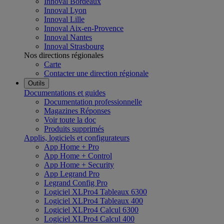
Innoval Bordeaux
Innoval Lyon
Innoval Lille
Innoval Aix-en-Provence
Innoval Nantes
Innoval Strasbourg
Nos directions régionales
Carte
Contacter une direction régionale
Outils
Documentations et guides
Documentation professionnelle
Magazines Réponses
Voir toute la doc
Produits supprimés
Applis, logiciels et configurateurs
App Home + Pro
App Home + Control
App Home + Security
App Legrand Pro
Legrand Config Pro
Logiciel XLPro4 Tableaux 6300
Logiciel XLPro4 Tableaux 400
Logiciel XLPro4 Calcul 6300
Logiciel XLPro4 Calcul 400