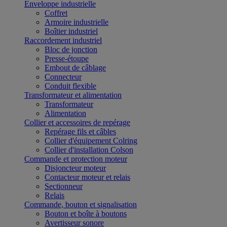
Enveloppe industrielle
Coffret
Armoire industrielle
Boîtier industriel
Raccordement industriel
Bloc de jonction
Presse-étoupe
Embout de câblage
Connecteur
Conduit flexible
Transformateur et alimentation
Transformateur
Alimentation
Collier et accessoires de repérage
Repérage fils et câbles
Collier d'équipement Colring
Collier d'installation Colson
Commande et protection moteur
Disjoncteur moteur
Contacteur moteur et relais
Sectionneur
Relais
Commande, bouton et signalisation
Bouton et boîte à boutons
Avertisseur sonore