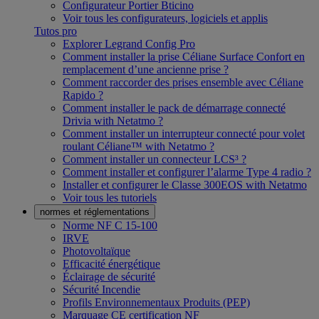
Configurateur Portier Bticino
Voir tous les configurateurs, logiciels et applis
Tutos pro
Explorer Legrand Config Pro
Comment installer la prise Céliane Surface Confort en
remplacement d’une ancienne prise ?
Comment raccorder des prises ensemble avec Céliane
Rapido ?
Comment installer le pack de démarrage connecté
Drivia with Netatmo ?
Comment installer un interrupteur connecté pour volet
roulant Céliane™ with Netatmo ?
Comment installer un connecteur LCS³ ?
Comment installer et configurer l’alarme Type 4 radio ?
Installer et configurer le Classe 300EOS with Netatmo
Voir tous les tutoriels
normes et réglementations
Norme NF C 15-100
IRVE
Photovoltaïque
Efficacité énergétique
Éclairage de sécurité
Sécurité Incendie
Profils Environnementaux Produits (PEP)
Marquage CE certification NF