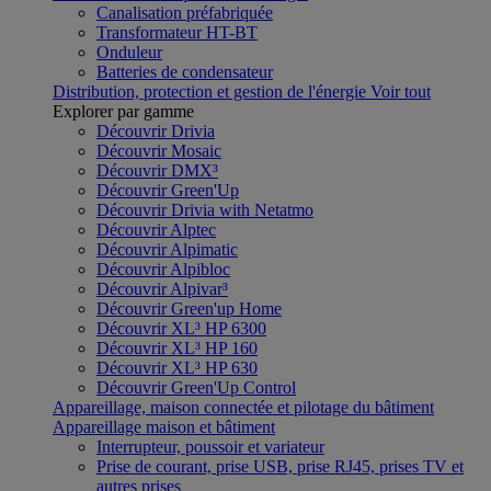
Canalisation préfabriquée
Transformateur HT-BT
Onduleur
Batteries de condensateur
Distribution, protection et gestion de l'énergie
Voir tout
Explorer par gamme
Découvrir Drivia
Découvrir Mosaic
Découvrir DMX³
Découvrir Green'Up
Découvrir Drivia with Netatmo
Découvrir Alptec
Découvrir Alpimatic
Découvrir Alpibloc
Découvrir Alpivar³
Découvrir Green'up Home
Découvrir XL³ HP 6300
Découvrir XL³ HP 160
Découvrir XL³ HP 630
Découvrir Green'Up Control
Appareillage, maison connectée et pilotage du bâtiment
Appareillage maison et bâtiment
Interrupteur, poussoir et variateur
Prise de courant, prise USB, prise RJ45, prises TV et
autres prises