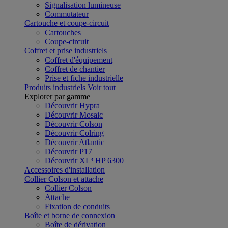
Signalisation lumineuse
Commutateur
Cartouche et coupe-circuit
Cartouches
Coupe-circuit
Coffret et prise industriels
Coffret d'équipement
Coffret de chantier
Prise et fiche industrielle
Produits industriels
Voir tout
Explorer par gamme
Découvrir Hypra
Découvrir Mosaic
Découvrir Colson
Découvrir Colring
Découvrir Atlantic
Découvrir P17
Découvrir XL³ HP 6300
Accessoires d'installation
Collier Colson et attache
Collier Colson
Attache
Fixation de conduits
Boîte et borne de connexion
Boîte de dérivation