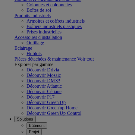
Colonnes et colonnettes
Boîtes de sol
Produits industriels
Armoires et coffrets industriels
Boîtiers industriels plastiques
Prises industrielles
Accessoires d'installation
Outillage
Eclairage
Hublots
Pièces détachées & maintenance
Voir tout
Explorer par gamme
Découvrir Drivia
Découvrir Mosaic
Découvrir DMX³
Découvrir Atlantic
Découvrir Céliane
Découvrir P17
Découvrir Green'Up
Découvrir Green'up Home
Découvrir Green'Up Control
Solutions
Bâtiment
Projet