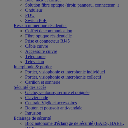
Solution fibre optique (tiroir, panneau, connecteur...)
Onduleur
PDU
Switch PoE
Réseau numérique résidentiel
Coffret de communication
Fibre optique résidentielle
Prise et connecteur RJ45
Câble cuivre
Accessoire cuivre
Téléphonie
Télévision
Interphonie & portier
Portier, visiophonie et interphonie individuel
Portier, visiophonie et interphonie collectif
Carillon et sonnerie
Sécurité des accès
Gâche, ventouse, serrure et poignée
Clavier codé
Centrale Vigik et accessoires
Bouton et poussoir anti-vandale
Intrusion
Eclairage de sécurité
Bloc autonome d'éclairage de sécurité (BAES, BAEH,