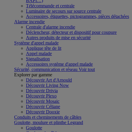
BAPI…)
Télécommande et centrale
Luminaire de secours sur source centrale
Accessoires, étiquettes, pictogrammes, pièces détachées
Alarme incendie
Centrale d'alarme incendie
Déclencheur, détecteur et dispositif pour coupure
Autres produits de mise en sécurité
Système d'appel malade
Applique tête de lit
Appel malade
Signalisation
Accessoires système d'appel malade
Sécurité, communication et réseau
Voir tout
Explorer par gamme
Découvrir Art d'Arnould
Découvrir Living Now
Découvrir Drivia
Découvrir Plexo
Découvrir Mosaic
Découvrir Céliane
Découvrir Dooxie
Conduits et cheminements de câbles
Goulotte, moulure et plinthe Legrand
Goulotte