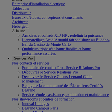
Entreprise d'installation électrique
Tableautier
Distributeur
Bureaux d’études, concepteurs et consultants
Architecte
Hébergeur
À la une
Armoires et coffrets XL³ HP : redéfinir la puissance
L’appareillage Art d’Arnould fait son show au Buddha-
Bar du Casino de Monte-Carlo
Onduleurs triphasés : haute fiabilité et haute
performance assurées
Services Pro
Nos contacts et services
Formulaire de contact Pro - Service Relations Pro
Découvrez le Service Relations Pro
Découvrez le Service Clients Legrand Cable
Management
Rejoignez la communauté des Électriciens Certifiés
Legrand
Services études, assistance, exploitation et maintenance
Nos showrooms et centres de formation
Innoval Limoges
Legrand Campus Paris