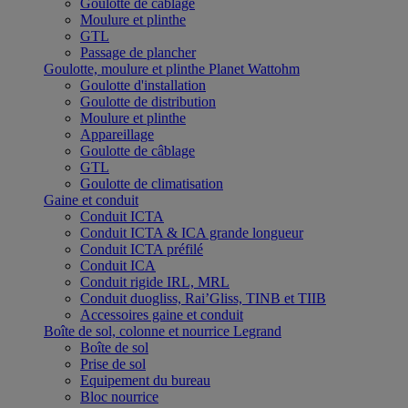
Goulotte de câblage
Moulure et plinthe
GTL
Passage de plancher
Goulotte, moulure et plinthe Planet Wattohm
Goulotte d'installation
Goulotte de distribution
Moulure et plinthe
Appareillage
Goulotte de câblage
GTL
Goulotte de climatisation
Gaine et conduit
Conduit ICTA
Conduit ICTA & ICA grande longueur
Conduit ICTA préfilé
Conduit ICA
Conduit rigide IRL, MRL
Conduit duogliss, Rai’Gliss, TINB et TIIB
Accessoires gaine et conduit
Boîte de sol, colonne et nourrice Legrand
Boîte de sol
Prise de sol
Equipement du bureau
Bloc nourrice