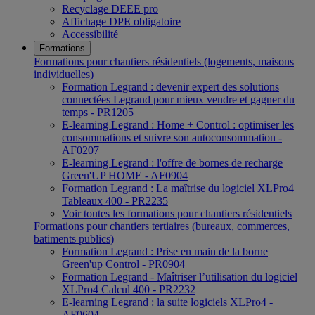
Recyclage DEEE pro
Affichage DPE obligatoire
Accessibilité
Formations
Formations pour chantiers résidentiels (logements, maisons
individuelles)
Formation Legrand : devenir expert des solutions
connectées Legrand pour mieux vendre et gagner du
temps - PR1205
E-learning Legrand : Home + Control : optimiser les
consommations et suivre son autoconsommation -
AF0207
E-learning Legrand : l'offre de bornes de recharge
Green'UP HOME - AF0904
Formation Legrand : La maîtrise du logiciel XLPro4
Tableaux 400 - PR2235
Voir toutes les formations pour chantiers résidentiels
Formations pour chantiers tertiaires (bureaux, commerces,
batiments publics)
Formation Legrand : Prise en main de la borne
Green'up Control - PR0904
Formation Legrand - Maîtriser l’utilisation du logiciel
XLPro4 Calcul 400 - PR2232
E-learning Legrand : la suite logiciels XLPro4 -
AF0604