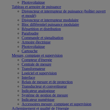
Photovoltaïque
Tableau et armoire de puissance
Disjoncteur et interrupteur de puissance (boîtier ouvert
et moulé)
Disjoncteur et interrupteur modulaire
Bloc différentiel puissance modulaire
Répartition et distribution
Parafoudre
Commande et signalisation
Armoire électrique
Photovoltaïque
Cartouche
Mesure, comptage et supervision
Compteur d'énergie
Centrale de mesure
Transformateur
Logiciel et supervision
Interface
Relais de mesure et de protection
Transducteur et convertisseur
Indicateur analogique
Système de gestion de mesure
Indicateur numérique
Accessoires mesure, comptage et supervision
Acheminement et qualité de l'énergie