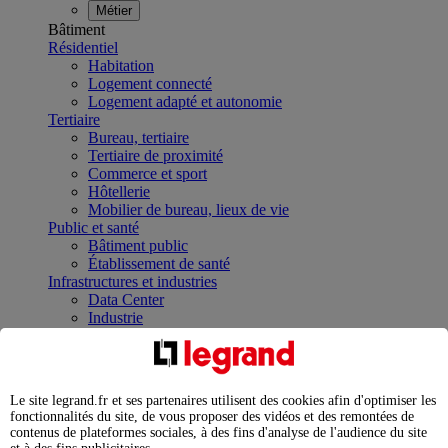
Métier
Bâtiment
Résidentiel
Habitation
Logement connecté
Logement adapté et autonomie
Tertiaire
Bureau, tertiaire
Tertiaire de proximité
Commerce et sport
Hôtellerie
Mobilier de bureau, lieux de vie
Public et santé
Bâtiment public
Établissement de santé
Infrastructures et industries
Data Center
Industrie
Infrastructures
À la une
Contrôler et planifier le fonctionnement des appareils
électriques avec le contacteur connecté
Le site legrand.fr et ses partenaires utilisent des cookies afin d'optimiser les
Répartir et optimiser son tableau électrique
fonctionnalités du site, de vous proposer des vidéos et des remontées de
Legrand Data Center Solutions : concentrer les
contenus de plateformes sociales, à des fins d'analyse de l'audience du site
expertises au service de vos performances