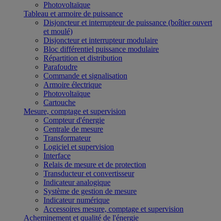
Photovoltaïque
Tableau et armoire de puissance
Disjoncteur et interrupteur de puissance (boîtier ouvert
et moulé)
Disjoncteur et interrupteur modulaire
Bloc différentiel puissance modulaire
Répartition et distribution
Parafoudre
Commande et signalisation
Armoire électrique
Photovoltaïque
Cartouche
Mesure, comptage et supervision
Compteur d'énergie
Centrale de mesure
Transformateur
Logiciel et supervision
Interface
Relais de mesure et de protection
Transducteur et convertisseur
Indicateur analogique
Système de gestion de mesure
Indicateur numérique
Accessoires mesure, comptage et supervision
Acheminement et qualité de l'énergie