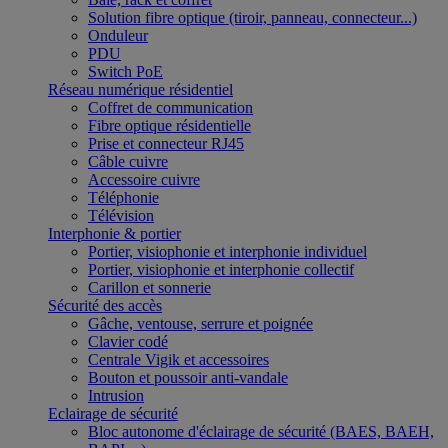
Solution fibre optique (tiroir, panneau, connecteur...)
Onduleur
PDU
Switch PoE
Réseau numérique résidentiel
Coffret de communication
Fibre optique résidentielle
Prise et connecteur RJ45
Câble cuivre
Accessoire cuivre
Téléphonie
Télévision
Interphonie & portier
Portier, visiophonie et interphonie individuel
Portier, visiophonie et interphonie collectif
Carillon et sonnerie
Sécurité des accès
Gâche, ventouse, serrure et poignée
Clavier codé
Centrale Vigik et accessoires
Bouton et poussoir anti-vandale
Intrusion
Eclairage de sécurité
Bloc autonome d'éclairage de sécurité (BAES, BAEH,