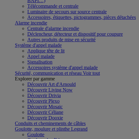
BAPI…)
Télécommande et centrale
Luminaire de secours sur source centrale
Accessoires, étiquettes, pictogrammes, pièces détachées
Alarme incendie
Centrale d'alarme incendie
Déclencheur, détecteur et dispositif pour coupure
Autres produits de mise en sécurité
Système d'appel malade
Applique tête de lit
Appel malade
Signalisation
Accessoires système d'appel malade
Sécurité, communication et réseau
Voir tout
Explorer par gamme
Découvrir Art d'Arnould
Découvrir Living Now
Découvrir Drivia
Découvrir Plexo
Découvrir Mosaic
Découvrir Céliane
Découvrir Dooxie
Conduits et cheminements de câbles
Goulotte, moulure et plinthe Legrand
Goulotte