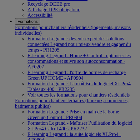
Recyclage DEEE pro
Affichage DPE obligatoire
Accessibilité
Formations
Formations pour chantiers résidentiels (logements, maisons
individuelles)
Formation Legrand : devenir expert des solutions
connectées Legrand pour mieux vendre et gagner du
temps - PR1205
E-learning Legrand : Home + Control : optimiser les
consommations et suivre son autoconsommation -
AF0207
E-learning Legrand : l'offre de bornes de recharge
Green'UP HOME - AF0904
Formation Legrand : La maîtrise du logiciel XLPro4
Tableaux 400 - PR2235
Voir toutes les formations pour chantiers résidentiels
Formations pour chantiers tertiaires (bureaux, commerces,
batiments publics)
Formation Legrand : Prise en main de la borne
Green'up Control - PR0904
Formation Legrand - Maîtriser l’utilisation du logiciel
XLPro4 Calcul 400 - PR2232
E-learning Legrand : la suite logiciels XLPro4 -
AF0604