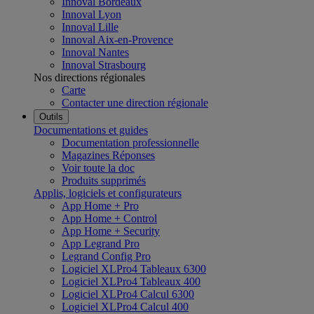
Innoval Bordeaux
Innoval Lyon
Innoval Lille
Innoval Aix-en-Provence
Innoval Nantes
Innoval Strasbourg
Nos directions régionales
Carte
Contacter une direction régionale
Outils
Documentations et guides
Documentation professionnelle
Magazines Réponses
Voir toute la doc
Produits supprimés
Applis, logiciels et configurateurs
App Home + Pro
App Home + Control
App Home + Security
App Legrand Pro
Legrand Config Pro
Logiciel XLPro4 Tableaux 6300
Logiciel XLPro4 Tableaux 400
Logiciel XLPro4 Calcul 6300
Logiciel XLPro4 Calcul 400