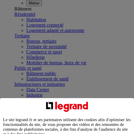
Métier
Bâtiment
Résidentiel
Habitation
Logement connecté
Logement adapté et autonomie
Tertiaire
Bureau, tertiaire
Tertiaire de proximité
Commerce et sport
Hôtellerie
Mobilier de bureau, lieux de vie
Public et santé
Bâtiment public
Établissement de santé
Infrastructures et industries
Data Center
Industrie
Infrastructures
À la une
Contrôler et planifier le fonctionnement des appareils
électriques avec le contacteur connecté
Le site legrand.fr et ses partenaires utilisent des cookies afin d'optimiser les
Répartir et optimiser son tableau électrique
fonctionnalités du site, de vous proposer des vidéos et des remontées de
Legrand Data Center Solutions : concentrer les
contenus de plateformes sociales, à des fins d'analyse de l'audience du site
expertises au service de vos performances