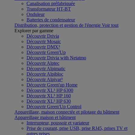
Canalisation préfabriquée
Transformateur HT-BT
Onduleur
Batteries de condensateur
Distribution, protection et gestion de l'énergie
Voir tout
Explorer par gamme
Découvrir Drivia
Découvrir Mosaic
Découvrir DMX³
Découvrir Green'Up
Découvrir Drivia with Netatmo
Découvrir Alptec
Découvrir Alpimatic
Découvrir Alpibloc
Découvrir Alpivar³
Découvrir Green'up Home
Découvrir XL³ HP 6300
Découvrir XL³ HP 160
Découvrir XL³ HP 630
Découvrir Green'Up Control
Appareillage, maison connectée et pilotage du bâtiment
Appareillage maison et bâtiment
Interrupteur, poussoir et variateur
Prise de courant, prise USB, prise RJ45, prises TV et
autres prises