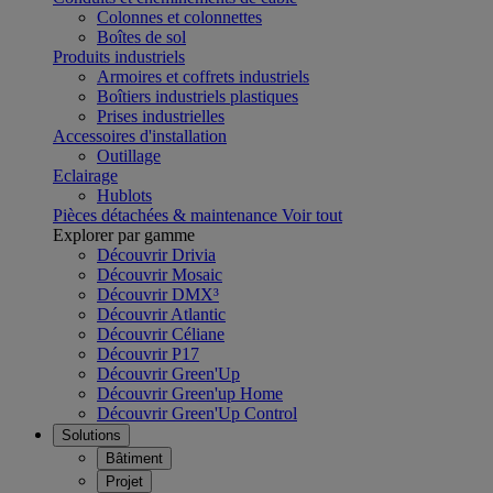
Colonnes et colonnettes
Boîtes de sol
Produits industriels
Armoires et coffrets industriels
Boîtiers industriels plastiques
Prises industrielles
Accessoires d'installation
Outillage
Eclairage
Hublots
Pièces détachées & maintenance
Voir tout
Explorer par gamme
Découvrir Drivia
Découvrir Mosaic
Découvrir DMX³
Découvrir Atlantic
Découvrir Céliane
Découvrir P17
Découvrir Green'Up
Découvrir Green'up Home
Découvrir Green'Up Control
Solutions
Bâtiment
Projet