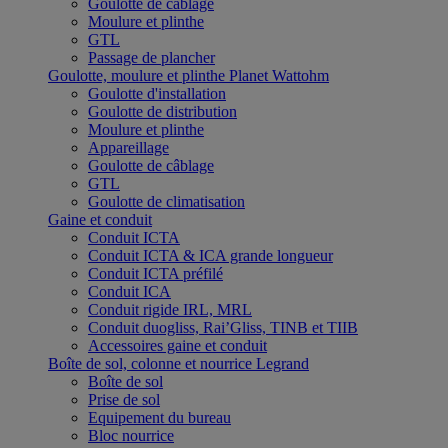
Goulotte de câblage
Moulure et plinthe
GTL
Passage de plancher
Goulotte, moulure et plinthe Planet Wattohm
Goulotte d'installation
Goulotte de distribution
Moulure et plinthe
Appareillage
Goulotte de câblage
GTL
Goulotte de climatisation
Gaine et conduit
Conduit ICTA
Conduit ICTA & ICA grande longueur
Conduit ICTA préfilé
Conduit ICA
Conduit rigide IRL, MRL
Conduit duogliss, Rai’Gliss, TINB et TIIB
Accessoires gaine et conduit
Boîte de sol, colonne et nourrice Legrand
Boîte de sol
Prise de sol
Equipement du bureau
Bloc nourrice