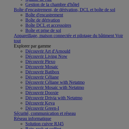
Gestion de la chambre d'hôtel
Boîte d'encastrement, de dérivation, DCL et boîte de sol
Boîte d'encastrement
Boîte de dérivation
Boîte DCL et accessoires
Boîte et prise de sol
Appareillage, maison connectée et pilotage du bâtiment
Voir
tout
Explorer par gamme
Découvrir Art d'Arnould
Découvrir Living Now
Découvrir Plexo
Découvrir Mosaic
Découvrir Batibox
Découvrir Céliane
Découvrir Céliane with Netatmo
Découvrir Mosaic with Netatmo
Découvrir Dooxie
Découvrir Drivia with Netatmo
Découvrir Keva
Découvrir Green-I
Sécurité, communication et réseau
Réseau informatique
Solution cuivre RJ45
Baie, rack et coffret