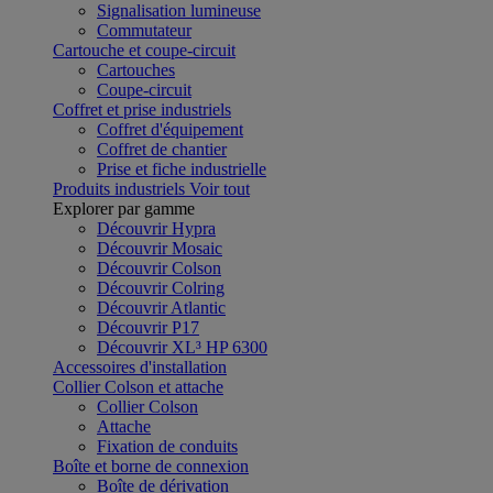
Signalisation lumineuse
Commutateur
Cartouche et coupe-circuit
Cartouches
Coupe-circuit
Coffret et prise industriels
Coffret d'équipement
Coffret de chantier
Prise et fiche industrielle
Produits industriels
Voir tout
Explorer par gamme
Découvrir Hypra
Découvrir Mosaic
Découvrir Colson
Découvrir Colring
Découvrir Atlantic
Découvrir P17
Découvrir XL³ HP 6300
Accessoires d'installation
Collier Colson et attache
Collier Colson
Attache
Fixation de conduits
Boîte et borne de connexion
Boîte de dérivation