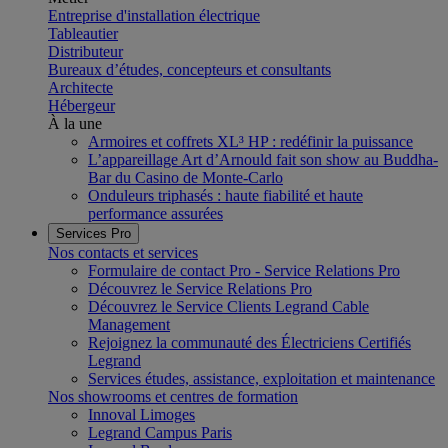
Entreprise d'installation électrique
Tableautier
Distributeur
Bureaux d’études, concepteurs et consultants
Architecte
Hébergeur
À la une
Armoires et coffrets XL³ HP : redéfinir la puissance
L’appareillage Art d’Arnould fait son show au Buddha-
Bar du Casino de Monte-Carlo
Onduleurs triphasés : haute fiabilité et haute
performance assurées
Services Pro
Nos contacts et services
Formulaire de contact Pro - Service Relations Pro
Découvrez le Service Relations Pro
Découvrez le Service Clients Legrand Cable
Management
Rejoignez la communauté des Électriciens Certifiés
Legrand
Services études, assistance, exploitation et maintenance
Nos showrooms et centres de formation
Innoval Limoges
Legrand Campus Paris