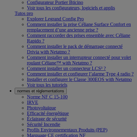
Configurateur Portier Bticino
Voir tous les configurateurs, logiciels et applis
Tutos pro
Explorer Legrand Config Pro
Comment installer la prise Céliane Surface Confort en
remplacement d’une ancienne prise ?
Comment raccorder des prises ensemble avec Céliane
Rapido ?
Comment installer le pack de démarrage connecté
Drivia with Netatmo ?
Comment installer un interrupteur connecté pour volet
roulant Céliane™ with Netatmo ?
Comment installer un connecteur LCS³ ?
Comment installer et configurer l’alarme Type 4 radio ?
Installer et configurer le Classe 300EOS with Netatmo
Voir tous les tutoriels
normes et réglementations
Norme NF C 15-100
IRVE
Photovoltaïque
Efficacité énergétique
Éclairage de sécurité
Sécurité Incendie
Profils Environnementaux Produits (PEP)
Marquage CE certification NF