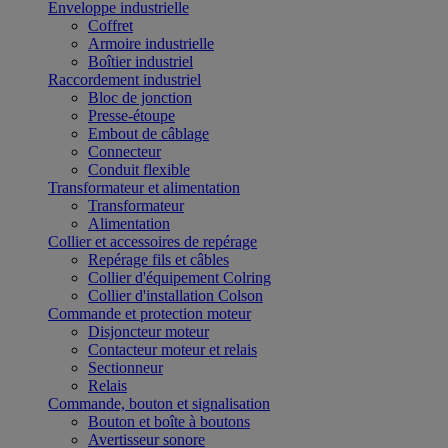
Enveloppe industrielle
Coffret
Armoire industrielle
Boîtier industriel
Raccordement industriel
Bloc de jonction
Presse-étoupe
Embout de câblage
Connecteur
Conduit flexible
Transformateur et alimentation
Transformateur
Alimentation
Collier et accessoires de repérage
Repérage fils et câbles
Collier d'équipement Colring
Collier d'installation Colson
Commande et protection moteur
Disjoncteur moteur
Contacteur moteur et relais
Sectionneur
Relais
Commande, bouton et signalisation
Bouton et boîte à boutons
Avertisseur sonore