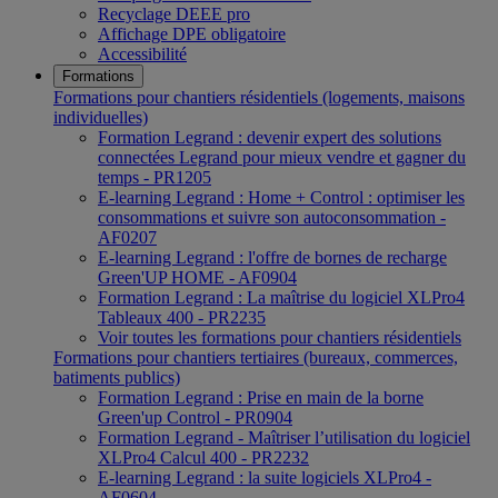
Recyclage DEEE pro
Affichage DPE obligatoire
Accessibilité
Formations
Formations pour chantiers résidentiels (logements, maisons
individuelles)
Formation Legrand : devenir expert des solutions
connectées Legrand pour mieux vendre et gagner du
temps - PR1205
E-learning Legrand : Home + Control : optimiser les
consommations et suivre son autoconsommation -
AF0207
E-learning Legrand : l'offre de bornes de recharge
Green'UP HOME - AF0904
Formation Legrand : La maîtrise du logiciel XLPro4
Tableaux 400 - PR2235
Voir toutes les formations pour chantiers résidentiels
Formations pour chantiers tertiaires (bureaux, commerces,
batiments publics)
Formation Legrand : Prise en main de la borne
Green'up Control - PR0904
Formation Legrand - Maîtriser l’utilisation du logiciel
XLPro4 Calcul 400 - PR2232
E-learning Legrand : la suite logiciels XLPro4 -
AF0604