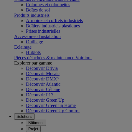
Colonnes et colonnettes
Boîtes de sol
Produits industriels
Armoires et coffrets industriels
Boîtiers industriels plastiques
Prises industrielles
Accessoires d'installation
Outillage
Eclairage
Hublots
Pièces détachées & maintenance
Voir tout
Explorer par gamme
Découvrir Drivia
Découvrir Mosaic
Découvrir DMX³
Découvrir Atlantic
Découvrir Céliane
Découvrir P17
Découvrir Green'Up
Découvrir Green'up Home
Découvrir Green'Up Control
Solutions
Bâtiment
Projet