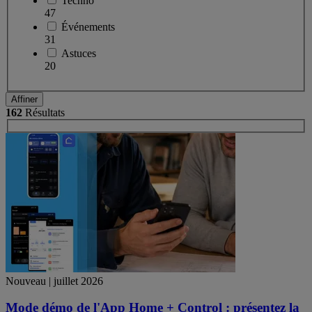
Techno
47
Événements
31
Astuces
20
Affiner
162
Résultats
Nouveau | juillet 2026
Mode démo de l'App Home + Control : présentez la