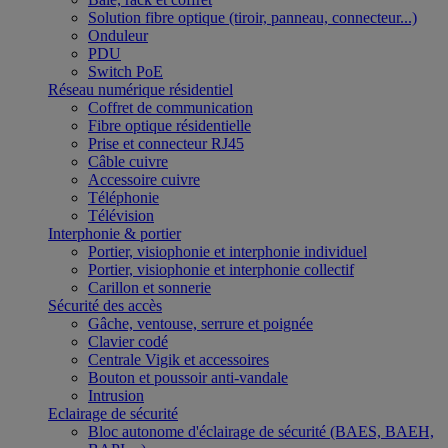
Solution fibre optique (tiroir, panneau, connecteur...)
Onduleur
PDU
Switch PoE
Réseau numérique résidentiel
Coffret de communication
Fibre optique résidentielle
Prise et connecteur RJ45
Câble cuivre
Accessoire cuivre
Téléphonie
Télévision
Interphonie & portier
Portier, visiophonie et interphonie individuel
Portier, visiophonie et interphonie collectif
Carillon et sonnerie
Sécurité des accès
Gâche, ventouse, serrure et poignée
Clavier codé
Centrale Vigik et accessoires
Bouton et poussoir anti-vandale
Intrusion
Eclairage de sécurité
Bloc autonome d'éclairage de sécurité (BAES, BAEH,