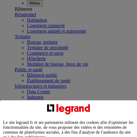
Métier
Bâtiment
Résidentiel
Habitation
Logement connecté
Logement adapté et autonomie
Tertiaire
Bureau, tertiaire
Tertiaire de proximité
Commerce et sport
Hôtellerie
Mobilier de bureau, lieux de vie
Public et santé
Bâtiment public
Établissement de santé
Infrastructures et industries
Data Center
Industrie
Infrastructures
À la une
Contrôler et planifier le fonctionnement des appareils
électriques avec le contacteur connecté
Le site legrand.fr et ses partenaires utilisent des cookies afin d'optimiser les
Répartir et optimiser son tableau électrique
fonctionnalités du site, de vous proposer des vidéos et des remontées de
Legrand Data Center Solutions : concentrer les
contenus de plateformes sociales, à des fins d'analyse de l'audience du site
expertises au service de vos performances