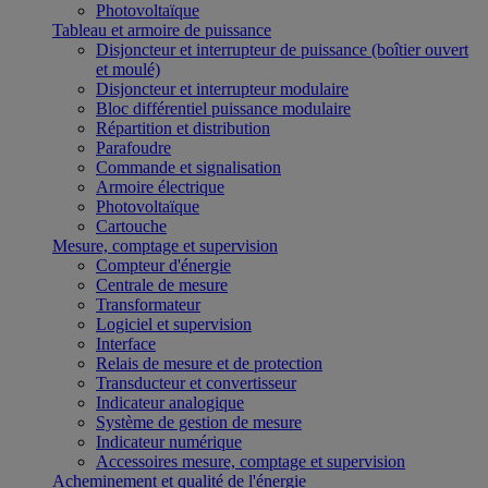
Photovoltaïque
Tableau et armoire de puissance
Disjoncteur et interrupteur de puissance (boîtier ouvert
et moulé)
Disjoncteur et interrupteur modulaire
Bloc différentiel puissance modulaire
Répartition et distribution
Parafoudre
Commande et signalisation
Armoire électrique
Photovoltaïque
Cartouche
Mesure, comptage et supervision
Compteur d'énergie
Centrale de mesure
Transformateur
Logiciel et supervision
Interface
Relais de mesure et de protection
Transducteur et convertisseur
Indicateur analogique
Système de gestion de mesure
Indicateur numérique
Accessoires mesure, comptage et supervision
Acheminement et qualité de l'énergie