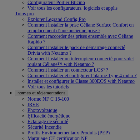
Configurateur Portier Bticino
Voir tous les configurateurs, logiciels et applis
Tutos pro
Explorer Legrand Config Pro
Comment installer la prise Céliane Surface Confort en
remplacement d’une ancienne prise ?
Comment raccorder des prises ensemble avec Céliane
Rapido ?
Comment installer le pack de démarrage connecté
Drivia with Netatmo ?
Comment installer un interrupteur connecté pour volet
roulant Céliane™ with Netatmo ?
Comment installer un connecteur LCS³ ?
Comment installer et configurer l’alarme Type 4 radio ?
Installer et configurer le Classe 300EOS with Netatmo
Voir tous les tutoriels
normes et réglementations
Norme NF C 15-100
IRVE
Photovoltaïque
Efficacité énergétique
Éclairage de sécurité
Sécurité Incendie
Profils Environnementaux Produits (PEP)
Marquage CE certification NF