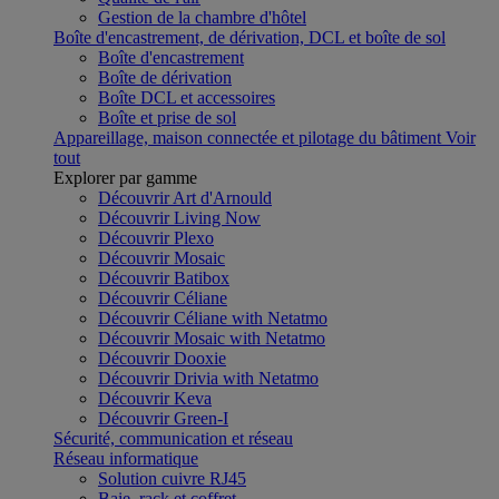
Gestion de la chambre d'hôtel
Boîte d'encastrement, de dérivation, DCL et boîte de sol
Boîte d'encastrement
Boîte de dérivation
Boîte DCL et accessoires
Boîte et prise de sol
Appareillage, maison connectée et pilotage du bâtiment
Voir
tout
Explorer par gamme
Découvrir Art d'Arnould
Découvrir Living Now
Découvrir Plexo
Découvrir Mosaic
Découvrir Batibox
Découvrir Céliane
Découvrir Céliane with Netatmo
Découvrir Mosaic with Netatmo
Découvrir Dooxie
Découvrir Drivia with Netatmo
Découvrir Keva
Découvrir Green-I
Sécurité, communication et réseau
Réseau informatique
Solution cuivre RJ45
Baie, rack et coffret