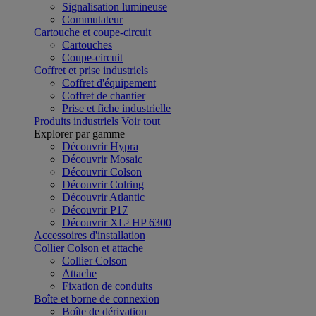
Signalisation lumineuse
Commutateur
Cartouche et coupe-circuit
Cartouches
Coupe-circuit
Coffret et prise industriels
Coffret d'équipement
Coffret de chantier
Prise et fiche industrielle
Produits industriels
Voir tout
Explorer par gamme
Découvrir Hypra
Découvrir Mosaic
Découvrir Colson
Découvrir Colring
Découvrir Atlantic
Découvrir P17
Découvrir XL³ HP 6300
Accessoires d'installation
Collier Colson et attache
Collier Colson
Attache
Fixation de conduits
Boîte et borne de connexion
Boîte de dérivation