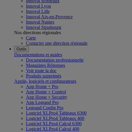
Innoval Bordeaux
Innoval Lyon
Innoval Lille
Innoval Aix-en-Provence
Innoval Nantes
Innoval Strasbourg
Nos directions régionales
Carte
Contacter une direction régionale
Outils
Documentations et guides
Documentation professionnelle
Magazines Réponses
Voir toute la doc
Produits supprimés
Applis, logiciels et configurateurs
App Home + Pro
App Home + Control
App Home + Security
App Legrand Pro
Legrand Config Pro
Logiciel XLPro4 Tableaux 6300
Logiciel XLPro4 Tableaux 400
Logiciel XLPro4 Calcul 6300
Logiciel XLPro4 Calcul 400