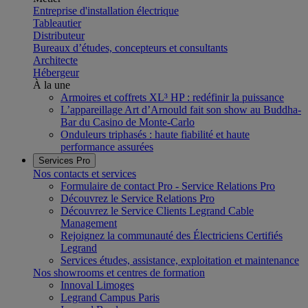
Entreprise d'installation électrique
Tableautier
Distributeur
Bureaux d’études, concepteurs et consultants
Architecte
Hébergeur
À la une
Armoires et coffrets XL³ HP : redéfinir la puissance
L’appareillage Art d’Arnould fait son show au Buddha-
Bar du Casino de Monte-Carlo
Onduleurs triphasés : haute fiabilité et haute
performance assurées
Services Pro
Nos contacts et services
Formulaire de contact Pro - Service Relations Pro
Découvrez le Service Relations Pro
Découvrez le Service Clients Legrand Cable
Management
Rejoignez la communauté des Électriciens Certifiés
Legrand
Services études, assistance, exploitation et maintenance
Nos showrooms et centres de formation
Innoval Limoges
Legrand Campus Paris