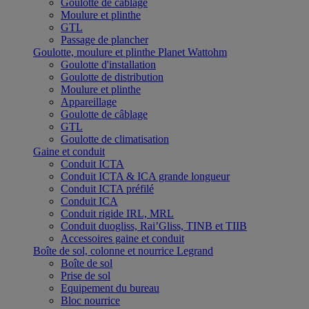
Goulotte de câblage
Moulure et plinthe
GTL
Passage de plancher
Goulotte, moulure et plinthe Planet Wattohm
Goulotte d'installation
Goulotte de distribution
Moulure et plinthe
Appareillage
Goulotte de câblage
GTL
Goulotte de climatisation
Gaine et conduit
Conduit ICTA
Conduit ICTA & ICA grande longueur
Conduit ICTA préfilé
Conduit ICA
Conduit rigide IRL, MRL
Conduit duogliss, Rai’Gliss, TINB et TIIB
Accessoires gaine et conduit
Boîte de sol, colonne et nourrice Legrand
Boîte de sol
Prise de sol
Equipement du bureau
Bloc nourrice