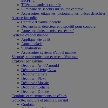
BAPI…)
Télécommande et centrale
Luminaire de secours sur source centrale
Accessoires, étiquettes, pictogrammes, pièces détachées
Alarme incendie
Centrale d'alarme incendie
Déclencheur, détecteur et dispositif pour coupure
Autres produits de mise en sécurité
Système d'appel malade
Applique tête de lit
Appel malade
Signalisation
Accessoires système d'appel malade
Sécurité, communication et réseau
Voir tout
Explorer par gamme
Découvrir Art d'Arnould
Découvrir Living Now
Découvrir Drivia
Découvrir Plexo
Découvrir Mosaic
Découvrir Céliane
Découvrir Dooxie
Conduits et cheminements de câbles
Goulotte, moulure et plinthe Legrand
Goulotte