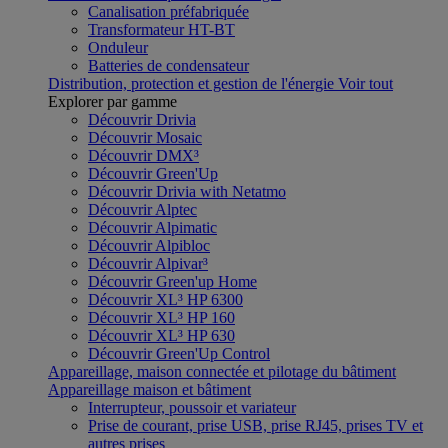
Canalisation préfabriquée
Transformateur HT-BT
Onduleur
Batteries de condensateur
Distribution, protection et gestion de l'énergie
Voir tout
Explorer par gamme
Découvrir Drivia
Découvrir Mosaic
Découvrir DMX³
Découvrir Green'Up
Découvrir Drivia with Netatmo
Découvrir Alptec
Découvrir Alpimatic
Découvrir Alpibloc
Découvrir Alpivar³
Découvrir Green'up Home
Découvrir XL³ HP 6300
Découvrir XL³ HP 160
Découvrir XL³ HP 630
Découvrir Green'Up Control
Appareillage, maison connectée et pilotage du bâtiment
Appareillage maison et bâtiment
Interrupteur, poussoir et variateur
Prise de courant, prise USB, prise RJ45, prises TV et
autres prises