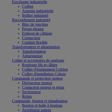
Enveloppe industrielle
Coffret
Armoire industrielle
Boîtier industriel
Raccordement industriel
Bloc de jonction
Presse-étoupe
Embout de câblage
Connecteur
Conduit flexible
Transformateur et alimentation
Transformateur
Alimentation
Collier et accessoires de repérage
Repérage fils et câbles
Collier d'équipement Colring
Collier d'installation Colson
Commande et protection moteur
Disjoncteur moteur
Contacteur moteur et relais
Sectionneur
Relais
Commande, bouton et signalisation
Bouton et boîte à boutons
Avertisseur sonore