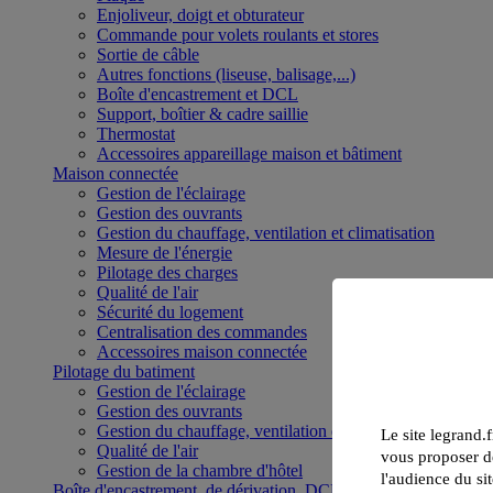
Enjoliveur, doigt et obturateur
Commande pour volets roulants et stores
Sortie de câble
Autres fonctions (liseuse, balisage,...)
Boîte d'encastrement et DCL
Support, boîtier & cadre saillie
Thermostat
Accessoires appareillage maison et bâtiment
Maison connectée
Gestion de l'éclairage
Gestion des ouvrants
Gestion du chauffage, ventilation et climatisation
Mesure de l'énergie
Pilotage des charges
Qualité de l'air
Sécurité du logement
Centralisation des commandes
Accessoires maison connectée
Pilotage du batiment
Gestion de l'éclairage
Gestion des ouvrants
Gestion du chauffage, ventilation et climatisation
Le site legrand.f
Qualité de l'air
vous proposer de
Gestion de la chambre d'hôtel
l'audience du sit
Boîte d'encastrement, de dérivation, DCL et boîte de sol