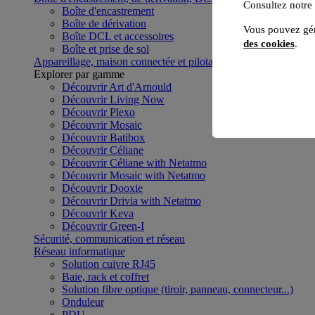
Consultez notre
Boîte d'encastrement
Boîte de dérivation
Vous pouvez gér
Boîte DCL et accessoires
des cookies
.
Boîte et prise de sol
Appareillage, maison connectée et pilotage du bâtiment
Voir to
Explorer par gamme
Découvrir Art d'Arnould
Découvrir Living Now
Découvrir Plexo
Découvrir Mosaic
Découvrir Batibox
Découvrir Céliane
Découvrir Céliane with Netatmo
Découvrir Mosaic with Netatmo
Découvrir Dooxie
Découvrir Drivia with Netatmo
Découvrir Keva
Découvrir Green-I
Sécurité, communication et réseau
Réseau informatique
Solution cuivre RJ45
Baie, rack et coffret
Solution fibre optique (tiroir, panneau, connecteur...)
Onduleur
PDU