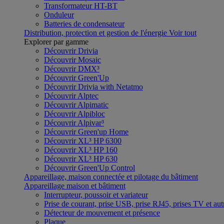
Transformateur HT-BT
Onduleur
Batteries de condensateur
Distribution, protection et gestion de l'énergie
Voir tout
Explorer par gamme
Découvrir Drivia
Découvrir Mosaic
Découvrir DMX³
Découvrir Green'Up
Découvrir Drivia with Netatmo
Découvrir Alptec
Découvrir Alpimatic
Découvrir Alpibloc
Découvrir Alpivar³
Découvrir Green'up Home
Découvrir XL³ HP 6300
Découvrir XL³ HP 160
Découvrir XL³ HP 630
Découvrir Green'Up Control
Appareillage, maison connectée et pilotage du bâtiment
Appareillage maison et bâtiment
Interrupteur, poussoir et variateur
Prise de courant, prise USB, prise RJ45, prises TV et aut
Détecteur de mouvement et présence
Plaque