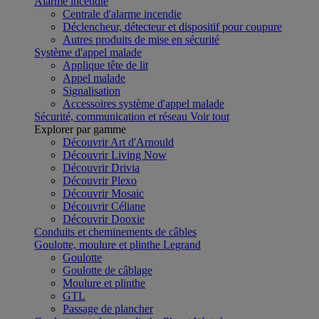
Alarme incendie
Centrale d'alarme incendie
Déclencheur, détecteur et dispositif pour coupure
Autres produits de mise en sécurité
Système d'appel malade
Applique tête de lit
Appel malade
Signalisation
Accessoires système d'appel malade
Sécurité, communication et réseau
Voir tout
Explorer par gamme
Découvrir Art d'Arnould
Découvrir Living Now
Découvrir Drivia
Découvrir Plexo
Découvrir Mosaic
Découvrir Céliane
Découvrir Dooxie
Conduits et cheminements de câbles
Goulotte, moulure et plinthe Legrand
Goulotte
Goulotte de câblage
Moulure et plinthe
GTL
Passage de plancher