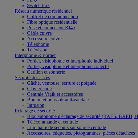
Switch PoE
Réseau numérique résidentiel
Coffret de communication
Fibre optique résidentielle
Prise et connecteur RJ45
Câble cuivre
Accessoire cuivre
Téléphonie
Télévision
Interphonie & portier
Portier, visiophonie et interphonie individuel
Portier, visiophonie et interphonie collectif
Carillon et sonnerie
Sécurité des accès
Gâche, ventouse, serrure et poignée
Clavier codé
Centrale Vigik et accessoires
Bouton et poussoir anti-vandale
Intrusion
Eclairage de sécurité
Bloc autonome d'éclairage de sécurité (BAES, BAEH,
Télécommande et centrale
Luminaire de secours sur source centrale
Accessoires, étiquettes, pictogrammes, pièces détachées