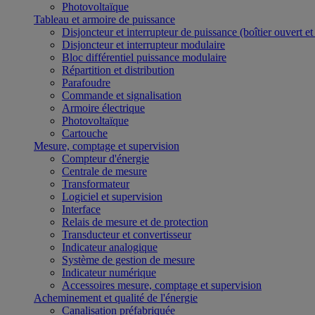
Photovoltaïque
Tableau et armoire de puissance
Disjoncteur et interrupteur de puissance (boîtier ouvert e
Disjoncteur et interrupteur modulaire
Bloc différentiel puissance modulaire
Répartition et distribution
Parafoudre
Commande et signalisation
Armoire électrique
Photovoltaïque
Cartouche
Mesure, comptage et supervision
Compteur d'énergie
Centrale de mesure
Transformateur
Logiciel et supervision
Interface
Relais de mesure et de protection
Transducteur et convertisseur
Indicateur analogique
Système de gestion de mesure
Indicateur numérique
Accessoires mesure, comptage et supervision
Acheminement et qualité de l'énergie
Canalisation préfabriquée