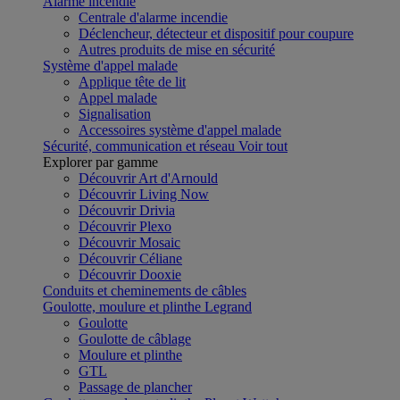
Alarme incendie
Centrale d'alarme incendie
Déclencheur, détecteur et dispositif pour coupure
Autres produits de mise en sécurité
Système d'appel malade
Applique tête de lit
Appel malade
Signalisation
Accessoires système d'appel malade
Sécurité, communication et réseau
Voir tout
Explorer par gamme
Découvrir Art d'Arnould
Découvrir Living Now
Découvrir Drivia
Découvrir Plexo
Découvrir Mosaic
Découvrir Céliane
Découvrir Dooxie
Conduits et cheminements de câbles
Goulotte, moulure et plinthe Legrand
Goulotte
Goulotte de câblage
Moulure et plinthe
GTL
Passage de plancher