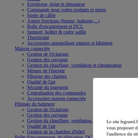
Enjoliveur, doigt et obturateur
Commande pour volets roulants et stores
Sortie de câble
Autres fonctions (liseuse, balisage,...)
Boîte d'encastrement et DCL
Support, boîtier & cadre saillie
Thermostat
Accessoires appareillage maison et bâtiment
Maison connectée
Gestion de l'éclairage
Gestion des ouvrants
Gestion du chauffage, ventilation et climatisation
Mesure de l'énergie
Pilotage des charges
Qualité de l'air
Sécurité du logement
Centralisation des commandes
Accessoires maison connectée
Pilotage du batiment
Gestion de l'éclairage
Gestion des ouvrants
Gestion du chauffage, ventilation et climatisation
Le site legrand.f
Qualité de l'air
vous proposer de
Gestion de la chambre d'hôtel
l'audience du sit
Boîte d'encastrement, de dérivation, DCL et boîte de sol