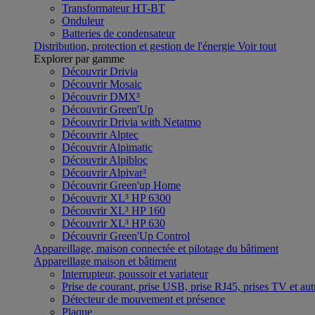
Transformateur HT-BT
Onduleur
Batteries de condensateur
Distribution, protection et gestion de l'énergie
Voir tout
Explorer par gamme
Découvrir Drivia
Découvrir Mosaic
Découvrir DMX³
Découvrir Green'Up
Découvrir Drivia with Netatmo
Découvrir Alptec
Découvrir Alpimatic
Découvrir Alpibloc
Découvrir Alpivar³
Découvrir Green'up Home
Découvrir XL³ HP 6300
Découvrir XL³ HP 160
Découvrir XL³ HP 630
Découvrir Green'Up Control
Appareillage, maison connectée et pilotage du bâtiment
Appareillage maison et bâtiment
Interrupteur, poussoir et variateur
Prise de courant, prise USB, prise RJ45, prises TV et aut
Détecteur de mouvement et présence
Plaque