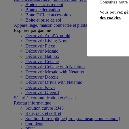
Consultez notre
Boîte d'encastrement
Boîte de dérivation
Vous pouvez gér
Boîte DCL et accessoires
des cookies
.
Boîte et prise de sol
Appareillage, maison connectée et pilotage du bâtiment
Voir to
Explorer par gamme
Découvrir Art d'Arnould
Découvrir Living Now
Découvrir Plexo
Découvrir Mosaic
Découvrir Batibox
Découvrir Céliane
Découvrir Céliane with Netatmo
Découvrir Mosaic with Netatmo
Découvrir Dooxie
Découvrir Drivia with Netatmo
Découvrir Keva
Découvrir Green-I
Sécurité, communication et réseau
Réseau informatique
Solution cuivre RJ45
Baie, rack et coffret
Solution fibre optique (tiroir, panneau, connecteur...)
Onduleur
PDU