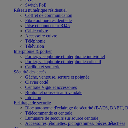
Switch PoE
Réseau numérique résidentiel
Coffret de communication
Fibre optique résidentielle
Prise et connecteur RJ45
Câble cuivre
Accessoire cuivre
Téléphonie
Télévision
Interphonie & portier
Portier, visiophonie et interphonie individuel
Portier, visiophonie et interphonie collectif
Carillon et sonnerie
Sécurité des accès
Gâche, ventouse, serrure et poignée
Clavier codé
Centrale Vigik et accessoires
Bouton et poussoir anti-vandale
Intrusion
Eclairage de sécurité
Bloc autonome d'éclairage de sécurité (BAES, BAEH,
Télécommande et centrale
Luminaire de secours sur source centrale
Accessoires, étiquettes, pictogrammes, pièces détachées