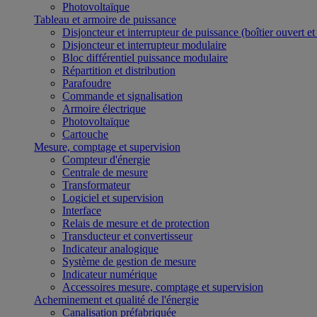
Photovoltaïque
Tableau et armoire de puissance
Disjoncteur et interrupteur de puissance (boîtier ouvert e
Disjoncteur et interrupteur modulaire
Bloc différentiel puissance modulaire
Répartition et distribution
Parafoudre
Commande et signalisation
Armoire électrique
Photovoltaïque
Cartouche
Mesure, comptage et supervision
Compteur d'énergie
Centrale de mesure
Transformateur
Logiciel et supervision
Interface
Relais de mesure et de protection
Transducteur et convertisseur
Indicateur analogique
Système de gestion de mesure
Indicateur numérique
Accessoires mesure, comptage et supervision
Acheminement et qualité de l'énergie
Canalisation préfabriquée