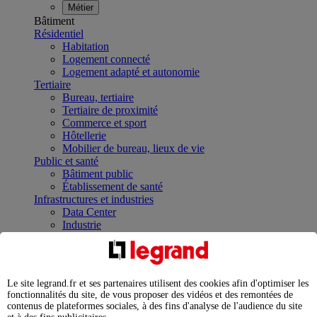
Métier
Bâtiment
Résidentiel
Habitation
Logement connecté
Logement adapté et autonomie
Tertiaire
Bureau, tertiaire
Tertiaire de proximité
Commerce et sport
Hôtellerie
Mobilier de bureau, lieux de vie
Public et santé
Bâtiment public
Établissement de santé
Infrastructures et industries
Data Center
Industrie
Infrastructures
À la une
Contrôler et planifier le fonctionnement des appareils
électriques avec le contacteur connecté
Le site legrand.fr et ses partenaires utilisent des cookies afin d'optimiser les
Répartir et optimiser son tableau électrique
fonctionnalités du site, de vous proposer des vidéos et des remontées de
Legrand Data Center Solutions : concentrer les
contenus de plateformes sociales, à des fins d'analyse de l'audience du site
expertises au service de vos performances