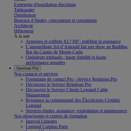
Entreprise d'installation électrique
Tableautier
Distributeur
Bureaux d’études, concepteurs et consultants
Architecte
Hébergeur
À la une
Armoires et coffrets XL³ HP : redéfinir la puissance
L’appareillage Art d’Arnould fait son show au Buddha-
Bar du Casino de Monte-Carlo
Onduleurs triphasés : haute fiabilité et haute
performance assurées
Services Pro
Nos contacts et services
Formulaire de contact Pro - Service Relations Pro
Découvrez le Service Relations Pro
Découvrez le Service Clients Legrand Cable
Management
Rejoignez la communauté des Électriciens Certifiés
Legrand
Services études, assistance, exploitation et maintenance
Nos showrooms et centres de formation
Innoval Limoges
Legrand Campus Paris