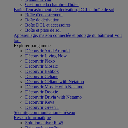
Gestion de la chambre d'hôtel
Boîte d'encastrement, de dérivation, DCL et boîte de sol
Boîte d'encastrement
Boîte de dérivation
Boîte DCL et accessoires
Boîte et prise de sol
Appareillage, maison connectée et pilotage du bâtiment
Voir
tout
Explorer par gamme
Découvrir Art d'Arnould
Découvrir Living Now
Découvrir Plexo
Découvrir Mosaic
Découvrir Batibox
Découvrir Céliane
Découvrir Céliane with Netatmo
Découvrir Mosaic with Netatmo
Découvrir Dooxie
Découvrir Drivia with Netatmo
Découvrir Keva
Découvrir Green-I
Sécurité, communication et réseau
Réseau informatique
Solution cuivre RJ45
Baie, rack et coffret