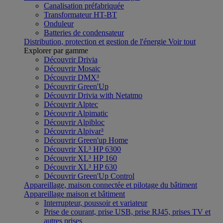
Canalisation préfabriquée
Transformateur HT-BT
Onduleur
Batteries de condensateur
Distribution, protection et gestion de l'énergie
Voir tout
Explorer par gamme
Découvrir Drivia
Découvrir Mosaic
Découvrir DMX³
Découvrir Green'Up
Découvrir Drivia with Netatmo
Découvrir Alptec
Découvrir Alpimatic
Découvrir Alpibloc
Découvrir Alpivar³
Découvrir Green'up Home
Découvrir XL³ HP 6300
Découvrir XL³ HP 160
Découvrir XL³ HP 630
Découvrir Green'Up Control
Appareillage, maison connectée et pilotage du bâtiment
Appareillage maison et bâtiment
Interrupteur, poussoir et variateur
Prise de courant, prise USB, prise RJ45, prises TV et
autres prises