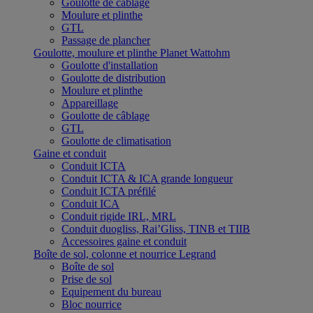
Goulotte de câblage
Moulure et plinthe
GTL
Passage de plancher
Goulotte, moulure et plinthe Planet Wattohm
Goulotte d'installation
Goulotte de distribution
Moulure et plinthe
Appareillage
Goulotte de câblage
GTL
Goulotte de climatisation
Gaine et conduit
Conduit ICTA
Conduit ICTA & ICA grande longueur
Conduit ICTA préfilé
Conduit ICA
Conduit rigide IRL, MRL
Conduit duogliss, Rai’Gliss, TINB et TIIB
Accessoires gaine et conduit
Boîte de sol, colonne et nourrice Legrand
Boîte de sol
Prise de sol
Equipement du bureau
Bloc nourrice