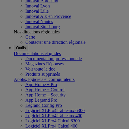
Innoval Bordeaux
Innoval Lyon
Innoval Lille
Innoval Aix-en-Provence
Innoval Nantes
Innoval Strasbourg
Nos directions régionales
Carte
Contacter une direction régionale
Outils
Documentations et guides
Documentation professionnelle
Magazines Réponses
Voir toute la doc
Produits supprimés
Applis, logiciels et configurateurs
App Home + Pro
App Home + Control
App Home + Security
App Legrand Pro
Legrand Config Pro
Logiciel XLPro4 Tableaux 6300
Logiciel XLPro4 Tableaux 400
Logiciel XLPro4 Calcul 6300
Logiciel XLPro4 Calcul 400