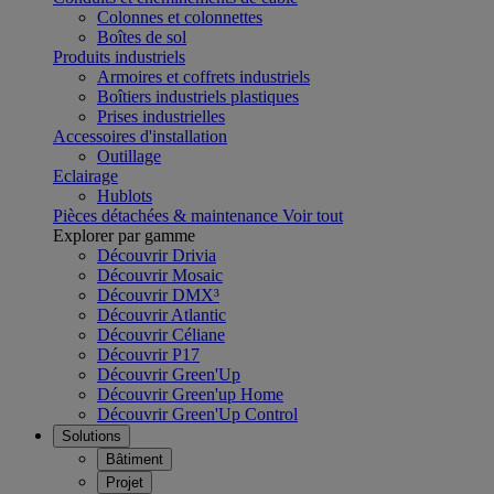
Colonnes et colonnettes
Boîtes de sol
Produits industriels
Armoires et coffrets industriels
Boîtiers industriels plastiques
Prises industrielles
Accessoires d'installation
Outillage
Eclairage
Hublots
Pièces détachées & maintenance
Voir tout
Explorer par gamme
Découvrir Drivia
Découvrir Mosaic
Découvrir DMX³
Découvrir Atlantic
Découvrir Céliane
Découvrir P17
Découvrir Green'Up
Découvrir Green'up Home
Découvrir Green'Up Control
Solutions
Bâtiment
Projet