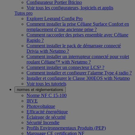
Configurateur Portier Bticino
Voir tous les configurateurs, logiciels et applis
Tutos pro
Explorer Legrand Config Pro
Comment installer la prise Céliane Surface Confort en
remplacement d’une ancienne prise ?
Comment raccorder des prises ensemble avec Céliane
Rapido ?
Comment installer le pack de démarrage connecté
Drivia with Netatmo ?
Comment installer un interrupteur connecté pour volet
roulant Céliane™ with Netatmo ?
Comment installer un connecteur LCS³ ?
Comment installer et configurer l’alarme Type 4 radio ?
Installer et configurer le Classe 300EOS with Netatmo
Voir tous les tutoriels
normes et réglementations
Norme NF C 15-100
IRVE
Photovoltaïque
Efficacité énergétique
Éclairage de sécurité
Sécurité Incendie
Profils Environnementaux Produits (PEP)
Marquage CE certification NF