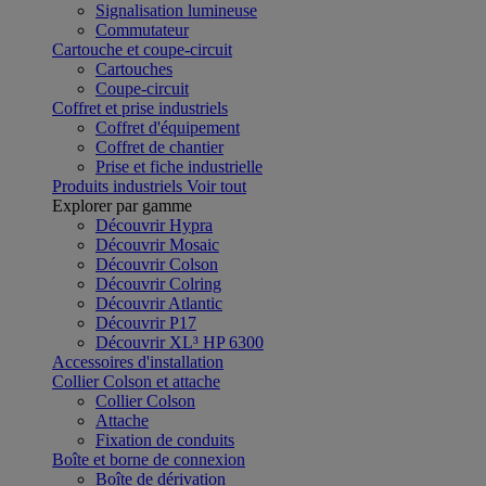
Signalisation lumineuse
Commutateur
Cartouche et coupe-circuit
Cartouches
Coupe-circuit
Coffret et prise industriels
Coffret d'équipement
Coffret de chantier
Prise et fiche industrielle
Produits industriels
Voir tout
Explorer par gamme
Découvrir Hypra
Découvrir Mosaic
Découvrir Colson
Découvrir Colring
Découvrir Atlantic
Découvrir P17
Découvrir XL³ HP 6300
Accessoires d'installation
Collier Colson et attache
Collier Colson
Attache
Fixation de conduits
Boîte et borne de connexion
Boîte de dérivation