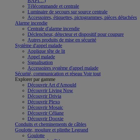
BAPI…)
Télécommande et centrale
Luminaire de secours sur source centrale
Accessoires, étiquettes, pictogrammes, pièces détachées
Alarme incendie
Centrale d'alarme incendie
Déclencheur, détecteur et dispositif pour coupure
Autres produits de mise en sécurité
Système d'appel malade
Applique tête de lit
Appel malade
Signalisation
Accessoires système d'appel malade
Sécurité, communication et réseau
Voir tout
Explorer par gamme
Découvrir Art d'Arnould
Découvrir Living Now
Découvrir Drivia
Découvrir Plexo
Découvrir Mosaic
Découvrir Céliane
Découvrir Dooxie
Conduits et cheminements de câbles
Goulotte, moulure et plinthe Legrand
Goulotte