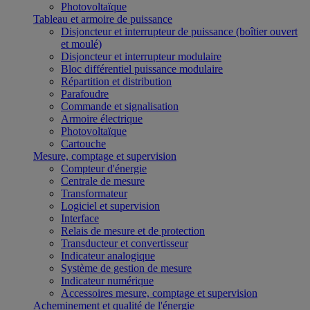
Photovoltaïque
Tableau et armoire de puissance
Disjoncteur et interrupteur de puissance (boîtier ouvert
et moulé)
Disjoncteur et interrupteur modulaire
Bloc différentiel puissance modulaire
Répartition et distribution
Parafoudre
Commande et signalisation
Armoire électrique
Photovoltaïque
Cartouche
Mesure, comptage et supervision
Compteur d'énergie
Centrale de mesure
Transformateur
Logiciel et supervision
Interface
Relais de mesure et de protection
Transducteur et convertisseur
Indicateur analogique
Système de gestion de mesure
Indicateur numérique
Accessoires mesure, comptage et supervision
Acheminement et qualité de l'énergie