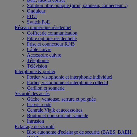
Solution fibre optique (tiroir, panneau, connecteur...)
Onduleur
PDU
Switch PoE
Réseau numérique résidentiel
Coffret de communication
Fibre optique résidentielle
Prise et connecteur RJ45
Câble cuivre
Accessoire cuivre
Téléphonie
Télévision
Interphonie & portier
Portier, visiophonie et interphonie individuel
Portier, visiophonie et interphonie collectif
Carillon et sonnerie
Sécurité des accès
Gâche, ventouse, serrure et poignée
Clavier codé
Centrale Vigik et accessoires
Bouton et poussoir anti-vandale
Intrusion
Eclairage de sécurité
Bloc autonome d'éclairage de sécurité (BAES, BAEH,