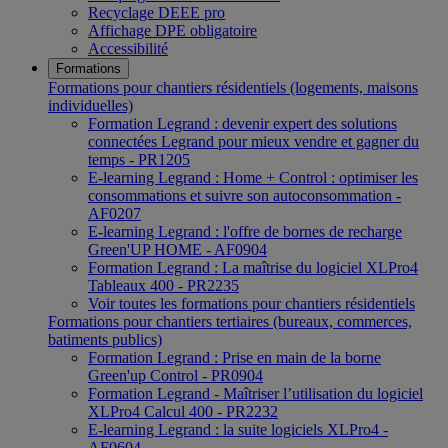
Recyclage DEEE pro
Affichage DPE obligatoire
Accessibilité
Formations
Formations pour chantiers résidentiels (logements, maisons
individuelles)
Formation Legrand : devenir expert des solutions
connectées Legrand pour mieux vendre et gagner du
temps - PR1205
E-learning Legrand : Home + Control : optimiser les
consommations et suivre son autoconsommation -
AF0207
E-learning Legrand : l'offre de bornes de recharge
Green'UP HOME - AF0904
Formation Legrand : La maîtrise du logiciel XLPro4
Tableaux 400 - PR2235
Voir toutes les formations pour chantiers résidentiels
Formations pour chantiers tertiaires (bureaux, commerces,
batiments publics)
Formation Legrand : Prise en main de la borne
Green'up Control - PR0904
Formation Legrand - Maîtriser l’utilisation du logiciel
XLPro4 Calcul 400 - PR2232
E-learning Legrand : la suite logiciels XLPro4 -
AF0604