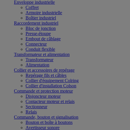
Enveloppe industrielle
Coffret
Armoire industrielle
Boîtier industriel
Raccordement industriel
Bloc de jonction
Presse-étoupe
Embout de câblage
Connecteur
Conduit flexible
Transformateur et alimentation
Transformateur
Alimentation
Collier et accessoires de repérage
Repérage fils et câbles
Collier d'équipement Colring
Collier d'installation Colson
Commande et protection moteur
Disjoncteur moteur
Contacteur moteur et relais
Sectionneur
Relais
Commande, bouton et signalisation
Bouton et boîte à boutons
Avertisseur sonore