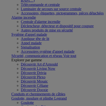
BAPI…)
Télécommande et centrale
Luminaire de secours sur source centrale
Accessoires, étiquettes, pictogrammes, pièces détachées
Alarme incendie
Centrale d'alarme incendie
Déclencheur, détecteur et dispositif pour coupure
Autres produits de mise en sécurité
Système d'appel malade
Applique tête de lit
Appel malade
Signalisation
Accessoires système d'appel malade
Sécurité, communication et réseau
Voir tout
Explorer par gamme
Découvrir Art d'Arnould
Découvrir Living Now
Découvrir Drivia
Découvrir Plexo
Découvrir Mosaic
Découvrir Céliane
Découvrir Dooxie
Conduits et cheminements de câbles
Goulotte, moulure et plinthe Legrand
Goulotte