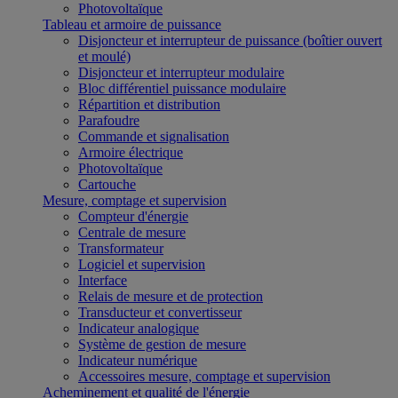
Photovoltaïque
Tableau et armoire de puissance
Disjoncteur et interrupteur de puissance (boîtier ouvert
et moulé)
Disjoncteur et interrupteur modulaire
Bloc différentiel puissance modulaire
Répartition et distribution
Parafoudre
Commande et signalisation
Armoire électrique
Photovoltaïque
Cartouche
Mesure, comptage et supervision
Compteur d'énergie
Centrale de mesure
Transformateur
Logiciel et supervision
Interface
Relais de mesure et de protection
Transducteur et convertisseur
Indicateur analogique
Système de gestion de mesure
Indicateur numérique
Accessoires mesure, comptage et supervision
Acheminement et qualité de l'énergie