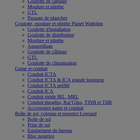
Goulotte de câblage
Moulure et plinthe
GTL
Passage de plancher
Goulotte, moulure et plinthe Planet Wattohm
Goulotte d'installation
Goulotte de distribution
Moulure et plinthe
Appareillage
Goulotte de câblage
GTL
Goulotte de climatisation
Gaine et conduit
Conduit ICTA
Conduit ICTA & ICA grande longueur
Conduit ICTA préfilé
Conduit ICA
Conduit rigide IRL, MRL
Conduit duogliss, Rai’Gliss, TINB et TIIB
Accessoires gaine et conduit
Boîte de sol, colonne et nourrice Legrand
Boîte de sol
Prise de sol
Equipement du bureau
Bloc nourrice