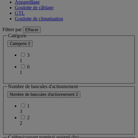
Appareillage
Goulotte de câblage
GTL
Goulotte de climatisation
Filtrer par
Effacer
Catégorie
Catégorie
2
3
1
6
1
Nombre de bascules d'actionnement
Nombre de bascules d'actionnement
2
1
3
2
2
Calibre/courant nominal assigné (In)