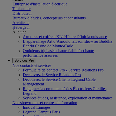
Entreprise d'installation électrique
Tableautier
Distributeur
Bureaux d’études, concepteurs et consultants
Architecte
Hébergeur
À la une
Armoires et coffrets XL³ HP : redéfinir la puissance
L’appareillage Art d’Arnould fait son show au Buddha-
Bar du Casino de Monte-Carlo
Onduleurs triphasés : haute fiabilité et haute
performance assurées
Services Pro
Nos contacts et services
Formulaire de contact Pro - Service Relations Pro
Découvrez le Service Relations Pro
Découvrez le Service Clients Legrand Cable
Management
Rejoignez la communauté des Électriciens Certifiés
Legrand
Services études, assistance, exploitation et maintenance
Nos showrooms et centres de formation
Innoval Limoges
Legrand Campus Paris