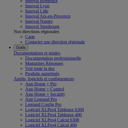
Innoval Bordeaux
Innoval Lyon
Innoval Lille
Innoval Aix-en-Provence
Innoval Nantes
Innoval Strasbourg
Nos directions régionales
Carte
Contacter une direction régionale
Outils
Documentations et guides
Documentation professionnelle
Magazines Réponses
Voir toute la doc
Produits supprimés
Applis, logiciels et configurateurs
App Home + Pro
App Home + Control
App Home + Security
App Legrand Pro
Legrand Config Pro
Logiciel XLPro4 Tableaux 6300
Logiciel XLPro4 Tableaux 400
Logiciel XLPro4 Calcul 6300
Logiciel XLPro4 Calcul 400