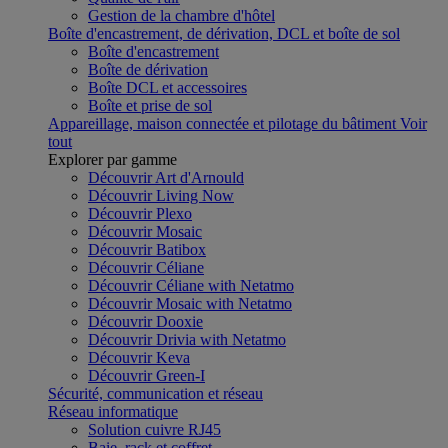
Gestion de la chambre d'hôtel
Boîte d'encastrement, de dérivation, DCL et boîte de sol
Boîte d'encastrement
Boîte de dérivation
Boîte DCL et accessoires
Boîte et prise de sol
Appareillage, maison connectée et pilotage du bâtiment
Voir
tout
Explorer par gamme
Découvrir Art d'Arnould
Découvrir Living Now
Découvrir Plexo
Découvrir Mosaic
Découvrir Batibox
Découvrir Céliane
Découvrir Céliane with Netatmo
Découvrir Mosaic with Netatmo
Découvrir Dooxie
Découvrir Drivia with Netatmo
Découvrir Keva
Découvrir Green-I
Sécurité, communication et réseau
Réseau informatique
Solution cuivre RJ45
Baie, rack et coffret