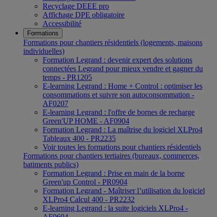
Recyclage DEEE pro
Affichage DPE obligatoire
Accessibilité
Formations
Formations pour chantiers résidentiels (logements, maisons
individuelles)
Formation Legrand : devenir expert des solutions
connectées Legrand pour mieux vendre et gagner du
temps - PR1205
E-learning Legrand : Home + Control : optimiser les
consommations et suivre son autoconsommation -
AF0207
E-learning Legrand : l'offre de bornes de recharge
Green'UP HOME - AF0904
Formation Legrand : La maîtrise du logiciel XLPro4
Tableaux 400 - PR2235
Voir toutes les formations pour chantiers résidentiels
Formations pour chantiers tertiaires (bureaux, commerces,
batiments publics)
Formation Legrand : Prise en main de la borne
Green'up Control - PR0904
Formation Legrand - Maîtriser l’utilisation du logiciel
XLPro4 Calcul 400 - PR2232
E-learning Legrand : la suite logiciels XLPro4 -
AF0604