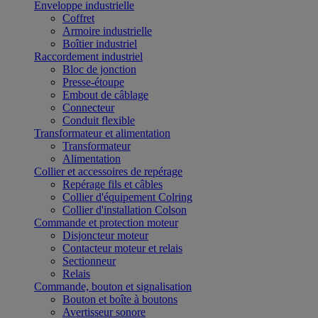
Enveloppe industrielle
Coffret
Armoire industrielle
Boîtier industriel
Raccordement industriel
Bloc de jonction
Presse-étoupe
Embout de câblage
Connecteur
Conduit flexible
Transformateur et alimentation
Transformateur
Alimentation
Collier et accessoires de repérage
Repérage fils et câbles
Collier d'équipement Colring
Collier d'installation Colson
Commande et protection moteur
Disjoncteur moteur
Contacteur moteur et relais
Sectionneur
Relais
Commande, bouton et signalisation
Bouton et boîte à boutons
Avertisseur sonore