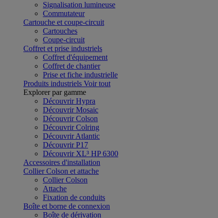
Signalisation lumineuse
Commutateur
Cartouche et coupe-circuit
Cartouches
Coupe-circuit
Coffret et prise industriels
Coffret d'équipement
Coffret de chantier
Prise et fiche industrielle
Produits industriels
Voir tout
Explorer par gamme
Découvrir Hypra
Découvrir Mosaic
Découvrir Colson
Découvrir Colring
Découvrir Atlantic
Découvrir P17
Découvrir XL³ HP 6300
Accessoires d'installation
Collier Colson et attache
Collier Colson
Attache
Fixation de conduits
Boîte et borne de connexion
Boîte de dérivation