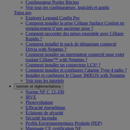
Configurateur Portier Bticino
Voir tous les configurateurs, logiciels et applis
Tutos pro
Explorer Legrand Config Pro
Comment installer la prise Céliane Surface Confort en
remplacement d’une ancienne prise ?
Comment raccorder des prises ensemble avec Céliane
Rapido ?
Comment installer le pack de démarrage connecté
Drivia with Netatmo ?
Comment installer un interrupteur connecté pour volet
roulant Céliane™ with Netatmo ?
Comment installer un connecteur LCS³ ?
Comment installer et configurer l’alarme Type 4 radio ?
Installer et configurer le Classe 300EOS with Netatmo
Voir tous les tutoriels
normes et réglementations
Norme NF C 15-100
IRVE
Photovoltaïque
Efficacité énergétique
Éclairage de sécurité
Sécurité Incendie
Profils Environnementaux Produits (PEP)
Marquage CE certification NF