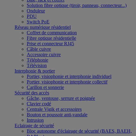
Solution fibre optique (tiroir, panneau, connecteur...)
Onduleur
PDU
Switch PoE
Réseau numérique résidentiel
Coffret de communication
Fibre optique résidentielle
Prise et connecteur RJ45
Câble cuivre
Accessoire cuivre
Téléphonie
Télévision
Interphonie & portier
Portier, visiophonie et interphonie individuel
Portier, visiophonie et interphonie collectif
Carillon et sonnerie
Sécurité des accès
Gâche, ventouse, serrure et poignée
Clavier codé
Centrale Vigik et accessoires
Bouton et poussoir anti-vandale
Intrusion
Eclairage de sécurité
Bloc autonome d'éclairage de sécurité (BAES, BAEH,