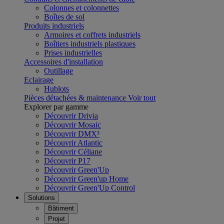
Colonnes et colonnettes
Boîtes de sol
Produits industriels
Armoires et coffrets industriels
Boîtiers industriels plastiques
Prises industrielles
Accessoires d'installation
Outillage
Eclairage
Hublots
Pièces détachées & maintenance
Voir tout
Explorer par gamme
Découvrir Drivia
Découvrir Mosaic
Découvrir DMX³
Découvrir Atlantic
Découvrir Céliane
Découvrir P17
Découvrir Green'Up
Découvrir Green'up Home
Découvrir Green'Up Control
Solutions
Bâtiment
Projet