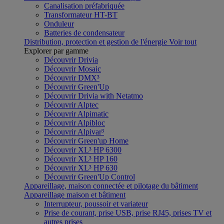
Canalisation préfabriquée
Transformateur HT-BT
Onduleur
Batteries de condensateur
Distribution, protection et gestion de l'énergie
Voir tout
Explorer par gamme
Découvrir Drivia
Découvrir Mosaic
Découvrir DMX³
Découvrir Green'Up
Découvrir Drivia with Netatmo
Découvrir Alptec
Découvrir Alpimatic
Découvrir Alpibloc
Découvrir Alpivar³
Découvrir Green'up Home
Découvrir XL³ HP 6300
Découvrir XL³ HP 160
Découvrir XL³ HP 630
Découvrir Green'Up Control
Appareillage, maison connectée et pilotage du bâtiment
Appareillage maison et bâtiment
Interrupteur, poussoir et variateur
Prise de courant, prise USB, prise RJ45, prises TV et
autres prises