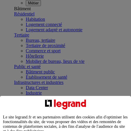
Métier
Bâtiment
Résidentiel
Habitation
Logement connecté
Logement adapté et autonomie
Tertiaire
Bureau, tertiaire
Tertiaire de proximité
Commerce et sport
Hôtellerie
Mobilier de bureau, lieux de vie
Public et santé
Bâtiment public
Établissement de santé
Infrastructures et industries
Data Center
Industrie
Infrastructures
À la une
Contrôler et planifier le fonctionnement des appareils
électriques avec le contacteur connecté
Le site legrand.fr et ses partenaires utilisent des cookies afin d'optimiser les
Répartir et optimiser son tableau électrique
fonctionnalités du site, de vous proposer des vidéos et des remontées de
Legrand Data Center Solutions : concentrer les
contenus de plateformes sociales, à des fins d'analyse de l'audience du site
expertises au service de vos performances