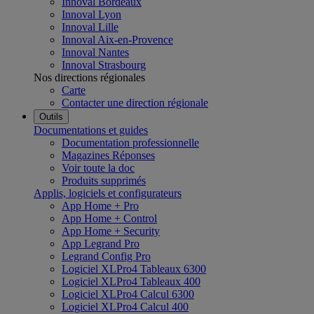
Innoval Bordeaux
Innoval Lyon
Innoval Lille
Innoval Aix-en-Provence
Innoval Nantes
Innoval Strasbourg
Nos directions régionales
Carte
Contacter une direction régionale
Outils
Documentations et guides
Documentation professionnelle
Magazines Réponses
Voir toute la doc
Produits supprimés
Applis, logiciels et configurateurs
App Home + Pro
App Home + Control
App Home + Security
App Legrand Pro
Legrand Config Pro
Logiciel XLPro4 Tableaux 6300
Logiciel XLPro4 Tableaux 400
Logiciel XLPro4 Calcul 6300
Logiciel XLPro4 Calcul 400