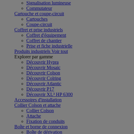
Signalisation lumineuse
Commutateur
Cartouche et coupe-circuit
Cartouches
Coupe-circuit
Coffret et prise industriels
Coffret d'équipement
Coffret de chantier
Prise et fiche industrielle
Produits industriels
Voir tout
Explorer par gamme
Découvrir Hypra
Découvrir Mosaic
Découvrir Colson
Découvrir Colring
Découvrir Atlantic
Découvrir P17
Découvrir XL³ HP 6300
Accessoires d'installation
Collier Colson et attache
Collier Colson
Attache
Fixation de conduits
Boîte et borne de connexion
Boîte de dérivation