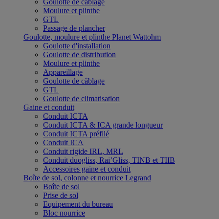
Goulotte de câblage
Moulure et plinthe
GTL
Passage de plancher
Goulotte, moulure et plinthe Planet Wattohm
Goulotte d'installation
Goulotte de distribution
Moulure et plinthe
Appareillage
Goulotte de câblage
GTL
Goulotte de climatisation
Gaine et conduit
Conduit ICTA
Conduit ICTA & ICA grande longueur
Conduit ICTA préfilé
Conduit ICA
Conduit rigide IRL, MRL
Conduit duogliss, Rai’Gliss, TINB et TIIB
Accessoires gaine et conduit
Boîte de sol, colonne et nourrice Legrand
Boîte de sol
Prise de sol
Equipement du bureau
Bloc nourrice