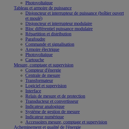
Photovoltaïque
Tableau et armoire de puissance
Disjoncteur et interrupteur de puissance (boîtier ouvert
et moulé)
Disjoncteur et interrupteur modulaire
Bloc différentiel puissance modulaire
Répartition et distribution
Parafoudre
Commande et signalisation
Armoire électrique
Photovoltaïque
Cartouche
Mesure, comptage et supervision
Compteur d'énergie
Centrale de mesure
Transformateur
Logiciel et supervision
Interface
Relais de mesure et de protection
Transducteur et convertisseur
Indicateur analogique
Système de gestion de mesure
Indicateur numérique
Accessoires mesure, comptage et supervision
Acheminement et qualité de l'énergie