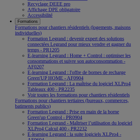
Recyclage DEEE pro
Affichage DPE obligatoire
Accessibilité
Formations
Formations pour chantiers résidentiels (logements, maisons
individuelles)
Formation Legrand : devenir expert des solutions
connectées Legrand pour mieux vendre et gagner du
temps - PR1205
E-learning Legrand : Home + Control : optimiser les
consommations et suivre son autoconsommation -
AF0207
E-learning Legrand : l'offre de bornes de recharge
Green'UP HOME - AF0904
Formation Legrand : La maîtrise du logiciel XLPro4
Tableaux 400 - PR2235
Voir toutes les formations pour chantiers résidentiels
Formations pour chantiers tertiaires (bureaux, commerces,
batiments publics)
Formation Legrand : Prise en main de la borne
Green'up Control - PR0904
Formation Legrand - Maîtriser l’utilisation du logiciel
XLPro4 Calcul 400 - PR2232
E-learning Legrand : la suite logiciels XLPro4 -
AF0604