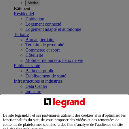
Métier
Bâtiment
Résidentiel
Habitation
Logement connecté
Logement adapté et autonomie
Tertiaire
Bureau, tertiaire
Tertiaire de proximité
Commerce et sport
Hôtellerie
Mobilier de bureau, lieux de vie
Public et santé
Bâtiment public
Établissement de santé
Infrastructures et industries
Data Center
Industrie
Infrastructures
À la une
Contrôler et planifier le fonctionnement des appareils
électriques avec le contacteur connecté
Le site legrand.fr et ses partenaires utilisent des cookies afin d'optimiser les
Répartir et optimiser son tableau électrique
fonctionnalités du site, de vous proposer des vidéos et des remontées de
Legrand Data Center Solutions : concentrer les
contenus de plateformes sociales, à des fins d'analyse de l'audience du site
expertises au service de vos performances