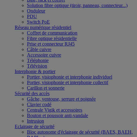
Solution fibre optique (tiroir, panneau, connecteur...)
Onduleur
PDU
Switch PoE
Réseau numérique résidentiel
Coffret de communication
Fibre optique résidentielle
Prise et connecteur RJ45
Câble cuivre
Accessoire cuivre
Téléphonie
Télévision
Interphonie & portier
Portier, visiophonie et interphonie individuel
Portier, visiophonie et interphonie collectif
Carillon et sonnerie
Sécurité des accès
Gâche, ventouse, serrure et poignée
Clavier codé
Centrale Vigik et accessoires
Bouton et poussoir anti-vandale
Intrusion
Eclairage de sécurité
Bloc autonome d'éclairage de sécurité (BAES, BAEH,