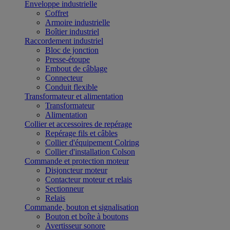
Enveloppe industrielle
Coffret
Armoire industrielle
Boîtier industriel
Raccordement industriel
Bloc de jonction
Presse-étoupe
Embout de câblage
Connecteur
Conduit flexible
Transformateur et alimentation
Transformateur
Alimentation
Collier et accessoires de repérage
Repérage fils et câbles
Collier d'équipement Colring
Collier d'installation Colson
Commande et protection moteur
Disjoncteur moteur
Contacteur moteur et relais
Sectionneur
Relais
Commande, bouton et signalisation
Bouton et boîte à boutons
Avertisseur sonore