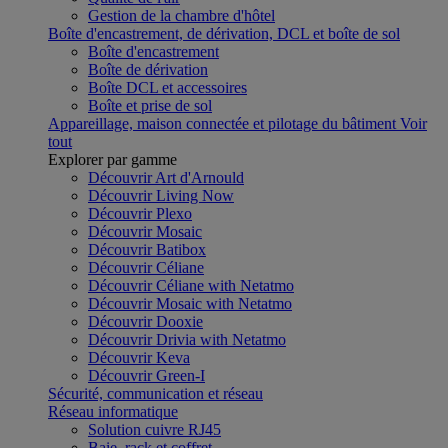
Gestion de la chambre d'hôtel
Boîte d'encastrement, de dérivation, DCL et boîte de sol
Boîte d'encastrement
Boîte de dérivation
Boîte DCL et accessoires
Boîte et prise de sol
Appareillage, maison connectée et pilotage du bâtiment
Voir
tout
Explorer par gamme
Découvrir Art d'Arnould
Découvrir Living Now
Découvrir Plexo
Découvrir Mosaic
Découvrir Batibox
Découvrir Céliane
Découvrir Céliane with Netatmo
Découvrir Mosaic with Netatmo
Découvrir Dooxie
Découvrir Drivia with Netatmo
Découvrir Keva
Découvrir Green-I
Sécurité, communication et réseau
Réseau informatique
Solution cuivre RJ45
Baie, rack et coffret