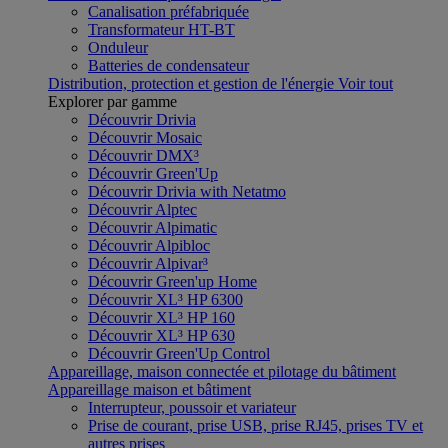
Canalisation préfabriquée
Transformateur HT-BT
Onduleur
Batteries de condensateur
Distribution, protection et gestion de l'énergie
Voir tout
Explorer par gamme
Découvrir Drivia
Découvrir Mosaic
Découvrir DMX³
Découvrir Green'Up
Découvrir Drivia with Netatmo
Découvrir Alptec
Découvrir Alpimatic
Découvrir Alpibloc
Découvrir Alpivar³
Découvrir Green'up Home
Découvrir XL³ HP 6300
Découvrir XL³ HP 160
Découvrir XL³ HP 630
Découvrir Green'Up Control
Appareillage, maison connectée et pilotage du bâtiment
Appareillage maison et bâtiment
Interrupteur, poussoir et variateur
Prise de courant, prise USB, prise RJ45, prises TV et
autres prises