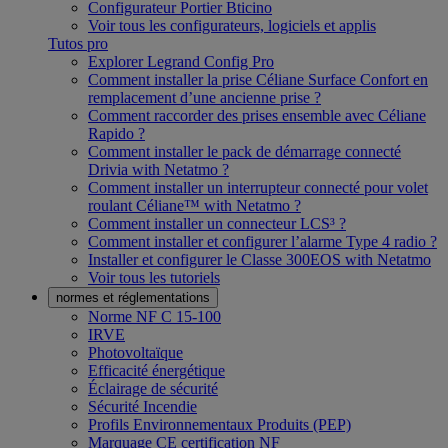
Configurateur Portier Bticino
Voir tous les configurateurs, logiciels et applis
Tutos pro
Explorer Legrand Config Pro
Comment installer la prise Céliane Surface Confort en
remplacement d’une ancienne prise ?
Comment raccorder des prises ensemble avec Céliane
Rapido ?
Comment installer le pack de démarrage connecté
Drivia with Netatmo ?
Comment installer un interrupteur connecté pour volet
roulant Céliane™ with Netatmo ?
Comment installer un connecteur LCS³ ?
Comment installer et configurer l’alarme Type 4 radio ?
Installer et configurer le Classe 300EOS with Netatmo
Voir tous les tutoriels
normes et réglementations
Norme NF C 15-100
IRVE
Photovoltaïque
Efficacité énergétique
Éclairage de sécurité
Sécurité Incendie
Profils Environnementaux Produits (PEP)
Marquage CE certification NF