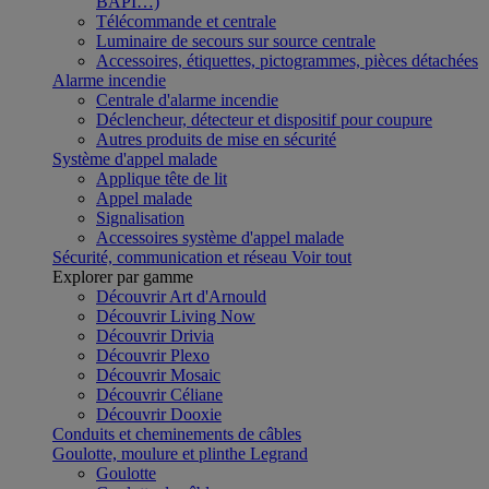
BAPI…)
Télécommande et centrale
Luminaire de secours sur source centrale
Accessoires, étiquettes, pictogrammes, pièces détachées
Alarme incendie
Centrale d'alarme incendie
Déclencheur, détecteur et dispositif pour coupure
Autres produits de mise en sécurité
Système d'appel malade
Applique tête de lit
Appel malade
Signalisation
Accessoires système d'appel malade
Sécurité, communication et réseau
Voir tout
Explorer par gamme
Découvrir Art d'Arnould
Découvrir Living Now
Découvrir Drivia
Découvrir Plexo
Découvrir Mosaic
Découvrir Céliane
Découvrir Dooxie
Conduits et cheminements de câbles
Goulotte, moulure et plinthe Legrand
Goulotte