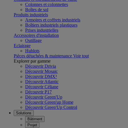
Colonnes et colonnettes
Boîtes de sol
Produits industriels
Armoires et coffrets industriels
Boîtiers industriels plastiques
Prises industrielles
Accessoires d'installation
Outillage
Eclairage
Hublots
Pièces détachées & maintenance
Voir tout
Explorer par gamme
Découvrir Drivia
Découvrir Mosaic
Découvrir DMX³
Découvrir Atlantic
Découvrir Céliane
Découvrir P17
Découvrir Green'Up
Découvrir Green'up Home
Découvrir Green'Up Control
Solutions
Bâtiment
Projet