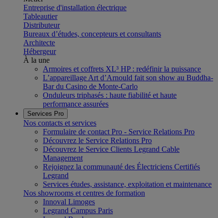
Entreprise d'installation électrique
Tableautier
Distributeur
Bureaux d’études, concepteurs et consultants
Architecte
Hébergeur
À la une
Armoires et coffrets XL³ HP : redéfinir la puissance
L’appareillage Art d’Arnould fait son show au Buddha-
Bar du Casino de Monte-Carlo
Onduleurs triphasés : haute fiabilité et haute
performance assurées
Services Pro
Nos contacts et services
Formulaire de contact Pro - Service Relations Pro
Découvrez le Service Relations Pro
Découvrez le Service Clients Legrand Cable
Management
Rejoignez la communauté des Électriciens Certifiés
Legrand
Services études, assistance, exploitation et maintenance
Nos showrooms et centres de formation
Innoval Limoges
Legrand Campus Paris