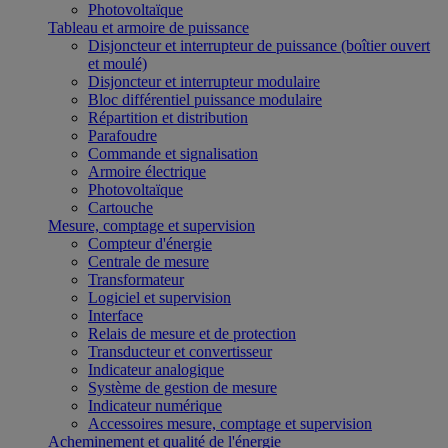
Photovoltaïque
Tableau et armoire de puissance
Disjoncteur et interrupteur de puissance (boîtier ouvert
et moulé)
Disjoncteur et interrupteur modulaire
Bloc différentiel puissance modulaire
Répartition et distribution
Parafoudre
Commande et signalisation
Armoire électrique
Photovoltaïque
Cartouche
Mesure, comptage et supervision
Compteur d'énergie
Centrale de mesure
Transformateur
Logiciel et supervision
Interface
Relais de mesure et de protection
Transducteur et convertisseur
Indicateur analogique
Système de gestion de mesure
Indicateur numérique
Accessoires mesure, comptage et supervision
Acheminement et qualité de l'énergie