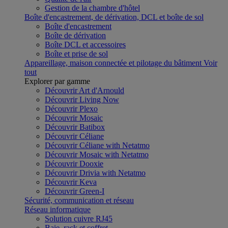
Gestion de la chambre d'hôtel
Boîte d'encastrement, de dérivation, DCL et boîte de sol
Boîte d'encastrement
Boîte de dérivation
Boîte DCL et accessoires
Boîte et prise de sol
Appareillage, maison connectée et pilotage du bâtiment
Voir
tout
Explorer par gamme
Découvrir Art d'Arnould
Découvrir Living Now
Découvrir Plexo
Découvrir Mosaic
Découvrir Batibox
Découvrir Céliane
Découvrir Céliane with Netatmo
Découvrir Mosaic with Netatmo
Découvrir Dooxie
Découvrir Drivia with Netatmo
Découvrir Keva
Découvrir Green-I
Sécurité, communication et réseau
Réseau informatique
Solution cuivre RJ45
Baie, rack et coffret