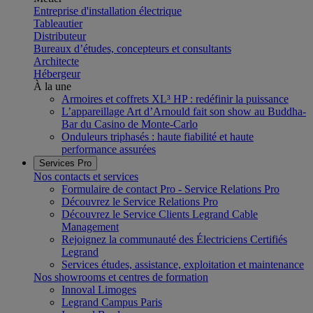
Entreprise d'installation électrique
Tableautier
Distributeur
Bureaux d’études, concepteurs et consultants
Architecte
Hébergeur
À la une
Armoires et coffrets XL³ HP : redéfinir la puissance
L’appareillage Art d’Arnould fait son show au Buddha-
Bar du Casino de Monte-Carlo
Onduleurs triphasés : haute fiabilité et haute
performance assurées
Services Pro
Nos contacts et services
Formulaire de contact Pro - Service Relations Pro
Découvrez le Service Relations Pro
Découvrez le Service Clients Legrand Cable
Management
Rejoignez la communauté des Électriciens Certifiés
Legrand
Services études, assistance, exploitation et maintenance
Nos showrooms et centres de formation
Innoval Limoges
Legrand Campus Paris