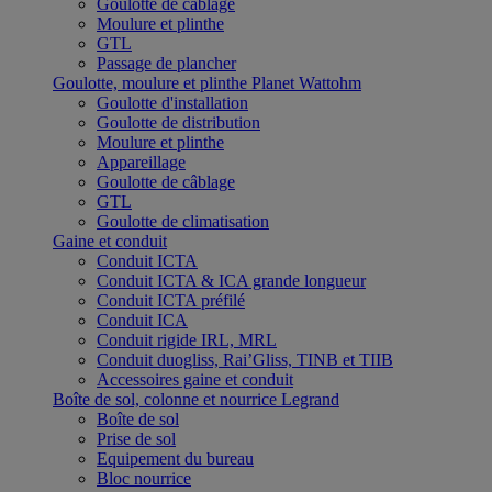
Goulotte de câblage
Moulure et plinthe
GTL
Passage de plancher
Goulotte, moulure et plinthe Planet Wattohm
Goulotte d'installation
Goulotte de distribution
Moulure et plinthe
Appareillage
Goulotte de câblage
GTL
Goulotte de climatisation
Gaine et conduit
Conduit ICTA
Conduit ICTA & ICA grande longueur
Conduit ICTA préfilé
Conduit ICA
Conduit rigide IRL, MRL
Conduit duogliss, Rai’Gliss, TINB et TIIB
Accessoires gaine et conduit
Boîte de sol, colonne et nourrice Legrand
Boîte de sol
Prise de sol
Equipement du bureau
Bloc nourrice