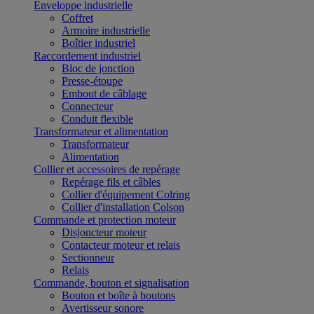
Enveloppe industrielle
Coffret
Armoire industrielle
Boîtier industriel
Raccordement industriel
Bloc de jonction
Presse-étoupe
Embout de câblage
Connecteur
Conduit flexible
Transformateur et alimentation
Transformateur
Alimentation
Collier et accessoires de repérage
Repérage fils et câbles
Collier d'équipement Colring
Collier d'installation Colson
Commande et protection moteur
Disjoncteur moteur
Contacteur moteur et relais
Sectionneur
Relais
Commande, bouton et signalisation
Bouton et boîte à boutons
Avertisseur sonore