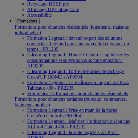
Recyclage DEEE pro
Affichage DPE obligatoire
Accessibilité
Formations
Formations pour chantiers résidentiels (logements, maisons
individuelles)
Formation Legrand : devenir expert des solutions
connectées Legrand pour mieux vendre et gagner du
temps - PR1205
E-learning Legrand : Home + Control : optimiser les
consommations et suivre son autoconsommation -
AF0207
E-learning Legrand : l'offre de bornes de recharge
Green'UP HOME - AF0904
Formation Legrand : La maîtrise du logiciel XLPro4
Tableaux 400 - PR2235
Voir toutes les formations pour chantiers résidentiels
Formations pour chantiers tertiaires (bureaux, commerces,
batiments publics)
Formation Legrand : Prise en main de la borne
Green'up Control - PR0904
Formation Legrand - Maîtriser l’utilisation du logiciel
XLPro4 Calcul 400 - PR2232
E-learning Legrand : la suite logiciels XLPro4 -
AF0604