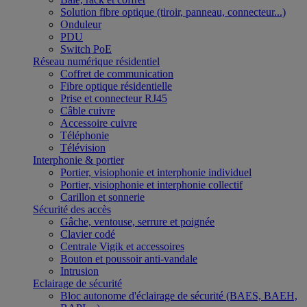
Solution fibre optique (tiroir, panneau, connecteur...)
Onduleur
PDU
Switch PoE
Réseau numérique résidentiel
Coffret de communication
Fibre optique résidentielle
Prise et connecteur RJ45
Câble cuivre
Accessoire cuivre
Téléphonie
Télévision
Interphonie & portier
Portier, visiophonie et interphonie individuel
Portier, visiophonie et interphonie collectif
Carillon et sonnerie
Sécurité des accès
Gâche, ventouse, serrure et poignée
Clavier codé
Centrale Vigik et accessoires
Bouton et poussoir anti-vandale
Intrusion
Eclairage de sécurité
Bloc autonome d'éclairage de sécurité (BAES, BAEH,