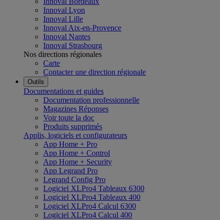
Innoval Bordeaux
Innoval Lyon
Innoval Lille
Innoval Aix-en-Provence
Innoval Nantes
Innoval Strasbourg
Nos directions régionales
Carte
Contacter une direction régionale
Outils
Documentations et guides
Documentation professionnelle
Magazines Réponses
Voir toute la doc
Produits supprimés
Applis, logiciels et configurateurs
App Home + Pro
App Home + Control
App Home + Security
App Legrand Pro
Legrand Config Pro
Logiciel XLPro4 Tableaux 6300
Logiciel XLPro4 Tableaux 400
Logiciel XLPro4 Calcul 6300
Logiciel XLPro4 Calcul 400