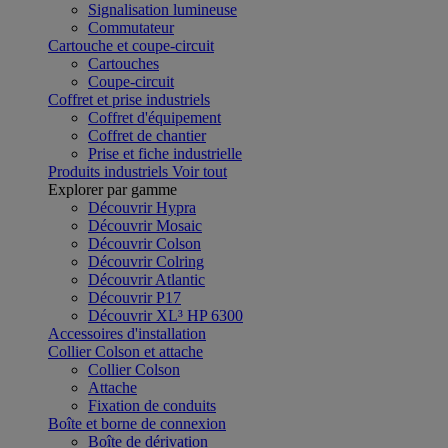
Signalisation lumineuse
Commutateur
Cartouche et coupe-circuit
Cartouches
Coupe-circuit
Coffret et prise industriels
Coffret d'équipement
Coffret de chantier
Prise et fiche industrielle
Produits industriels
Voir tout
Explorer par gamme
Découvrir Hypra
Découvrir Mosaic
Découvrir Colson
Découvrir Colring
Découvrir Atlantic
Découvrir P17
Découvrir XL³ HP 6300
Accessoires d'installation
Collier Colson et attache
Collier Colson
Attache
Fixation de conduits
Boîte et borne de connexion
Boîte de dérivation