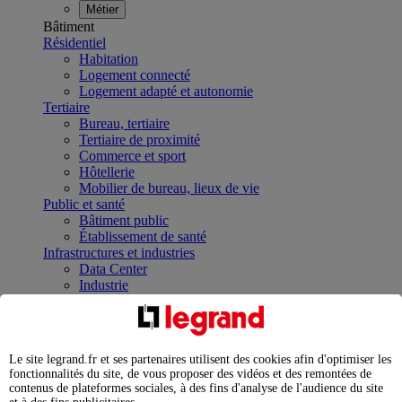
Métier
Bâtiment
Résidentiel
Habitation
Logement connecté
Logement adapté et autonomie
Tertiaire
Bureau, tertiaire
Tertiaire de proximité
Commerce et sport
Hôtellerie
Mobilier de bureau, lieux de vie
Public et santé
Bâtiment public
Établissement de santé
Infrastructures et industries
Data Center
Industrie
Infrastructures
À la une
Contrôler et planifier le fonctionnement des appareils
électriques avec le contacteur connecté
Le site legrand.fr et ses partenaires utilisent des cookies afin d'optimiser les
Répartir et optimiser son tableau électrique
fonctionnalités du site, de vous proposer des vidéos et des remontées de
Legrand Data Center Solutions : concentrer les
contenus de plateformes sociales, à des fins d'analyse de l'audience du site
expertises au service de vos performances