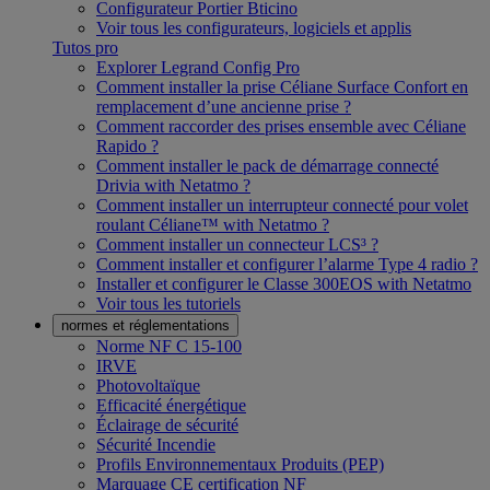
Configurateur Portier Bticino
Voir tous les configurateurs, logiciels et applis
Tutos pro
Explorer Legrand Config Pro
Comment installer la prise Céliane Surface Confort en
remplacement d’une ancienne prise ?
Comment raccorder des prises ensemble avec Céliane
Rapido ?
Comment installer le pack de démarrage connecté
Drivia with Netatmo ?
Comment installer un interrupteur connecté pour volet
roulant Céliane™ with Netatmo ?
Comment installer un connecteur LCS³ ?
Comment installer et configurer l’alarme Type 4 radio ?
Installer et configurer le Classe 300EOS with Netatmo
Voir tous les tutoriels
normes et réglementations
Norme NF C 15-100
IRVE
Photovoltaïque
Efficacité énergétique
Éclairage de sécurité
Sécurité Incendie
Profils Environnementaux Produits (PEP)
Marquage CE certification NF