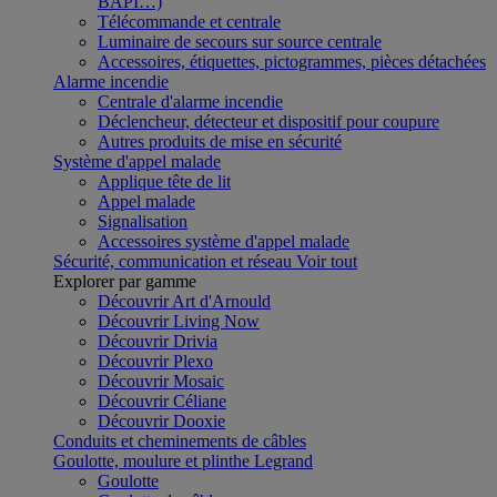
BAPI…)
Télécommande et centrale
Luminaire de secours sur source centrale
Accessoires, étiquettes, pictogrammes, pièces détachées
Alarme incendie
Centrale d'alarme incendie
Déclencheur, détecteur et dispositif pour coupure
Autres produits de mise en sécurité
Système d'appel malade
Applique tête de lit
Appel malade
Signalisation
Accessoires système d'appel malade
Sécurité, communication et réseau
Voir tout
Explorer par gamme
Découvrir Art d'Arnould
Découvrir Living Now
Découvrir Drivia
Découvrir Plexo
Découvrir Mosaic
Découvrir Céliane
Découvrir Dooxie
Conduits et cheminements de câbles
Goulotte, moulure et plinthe Legrand
Goulotte