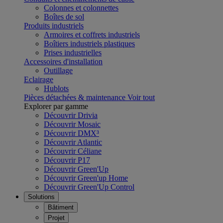
Colonnes et colonnettes
Boîtes de sol
Produits industriels
Armoires et coffrets industriels
Boîtiers industriels plastiques
Prises industrielles
Accessoires d'installation
Outillage
Eclairage
Hublots
Pièces détachées & maintenance
Voir tout
Explorer par gamme
Découvrir Drivia
Découvrir Mosaic
Découvrir DMX³
Découvrir Atlantic
Découvrir Céliane
Découvrir P17
Découvrir Green'Up
Découvrir Green'up Home
Découvrir Green'Up Control
Solutions
Bâtiment
Projet