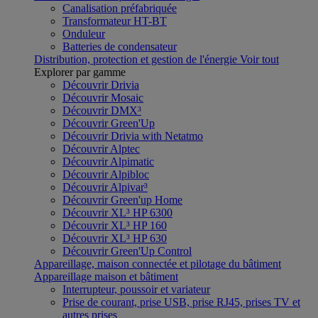
Canalisation préfabriquée
Transformateur HT-BT
Onduleur
Batteries de condensateur
Distribution, protection et gestion de l'énergie
Voir tout
Explorer par gamme
Découvrir Drivia
Découvrir Mosaic
Découvrir DMX³
Découvrir Green'Up
Découvrir Drivia with Netatmo
Découvrir Alptec
Découvrir Alpimatic
Découvrir Alpibloc
Découvrir Alpivar³
Découvrir Green'up Home
Découvrir XL³ HP 6300
Découvrir XL³ HP 160
Découvrir XL³ HP 630
Découvrir Green'Up Control
Appareillage, maison connectée et pilotage du bâtiment
Appareillage maison et bâtiment
Interrupteur, poussoir et variateur
Prise de courant, prise USB, prise RJ45, prises TV et
autres prises