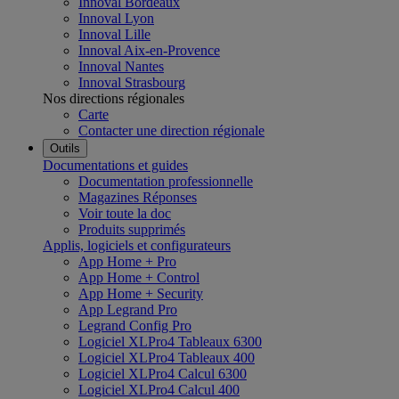
Innoval Bordeaux
Innoval Lyon
Innoval Lille
Innoval Aix-en-Provence
Innoval Nantes
Innoval Strasbourg
Nos directions régionales
Carte
Contacter une direction régionale
Outils
Documentations et guides
Documentation professionnelle
Magazines Réponses
Voir toute la doc
Produits supprimés
Applis, logiciels et configurateurs
App Home + Pro
App Home + Control
App Home + Security
App Legrand Pro
Legrand Config Pro
Logiciel XLPro4 Tableaux 6300
Logiciel XLPro4 Tableaux 400
Logiciel XLPro4 Calcul 6300
Logiciel XLPro4 Calcul 400