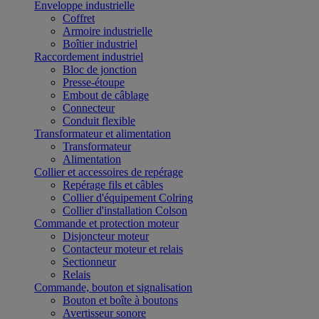
Enveloppe industrielle
Coffret
Armoire industrielle
Boîtier industriel
Raccordement industriel
Bloc de jonction
Presse-étoupe
Embout de câblage
Connecteur
Conduit flexible
Transformateur et alimentation
Transformateur
Alimentation
Collier et accessoires de repérage
Repérage fils et câbles
Collier d'équipement Colring
Collier d'installation Colson
Commande et protection moteur
Disjoncteur moteur
Contacteur moteur et relais
Sectionneur
Relais
Commande, bouton et signalisation
Bouton et boîte à boutons
Avertisseur sonore