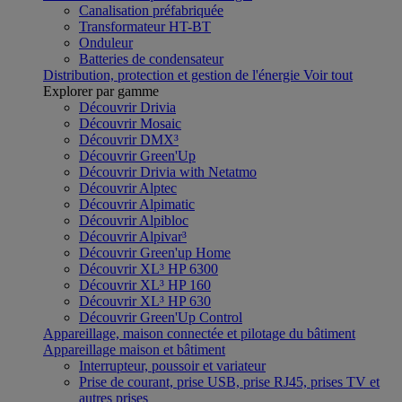
Canalisation préfabriquée
Transformateur HT-BT
Onduleur
Batteries de condensateur
Distribution, protection et gestion de l'énergie
Voir tout
Explorer par gamme
Découvrir Drivia
Découvrir Mosaic
Découvrir DMX³
Découvrir Green'Up
Découvrir Drivia with Netatmo
Découvrir Alptec
Découvrir Alpimatic
Découvrir Alpibloc
Découvrir Alpivar³
Découvrir Green'up Home
Découvrir XL³ HP 6300
Découvrir XL³ HP 160
Découvrir XL³ HP 630
Découvrir Green'Up Control
Appareillage, maison connectée et pilotage du bâtiment
Appareillage maison et bâtiment
Interrupteur, poussoir et variateur
Prise de courant, prise USB, prise RJ45, prises TV et
autres prises