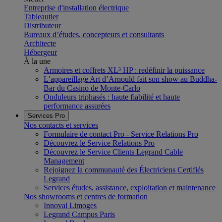
Entreprise d'installation électrique
Tableautier
Distributeur
Bureaux d’études, concepteurs et consultants
Architecte
Hébergeur
À la une
Armoires et coffrets XL³ HP : redéfinir la puissance
L’appareillage Art d’Arnould fait son show au Buddha-
Bar du Casino de Monte-Carlo
Onduleurs triphasés : haute fiabilité et haute
performance assurées
Services Pro
Nos contacts et services
Formulaire de contact Pro - Service Relations Pro
Découvrez le Service Relations Pro
Découvrez le Service Clients Legrand Cable
Management
Rejoignez la communauté des Électriciens Certifiés
Legrand
Services études, assistance, exploitation et maintenance
Nos showrooms et centres de formation
Innoval Limoges
Legrand Campus Paris