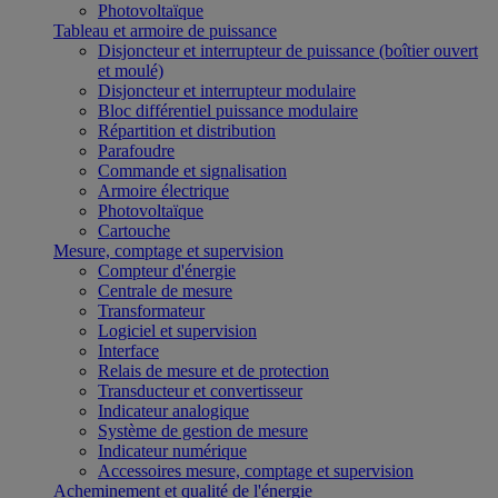
Photovoltaïque
Tableau et armoire de puissance
Disjoncteur et interrupteur de puissance (boîtier ouvert
et moulé)
Disjoncteur et interrupteur modulaire
Bloc différentiel puissance modulaire
Répartition et distribution
Parafoudre
Commande et signalisation
Armoire électrique
Photovoltaïque
Cartouche
Mesure, comptage et supervision
Compteur d'énergie
Centrale de mesure
Transformateur
Logiciel et supervision
Interface
Relais de mesure et de protection
Transducteur et convertisseur
Indicateur analogique
Système de gestion de mesure
Indicateur numérique
Accessoires mesure, comptage et supervision
Acheminement et qualité de l'énergie