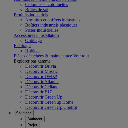
Colonnes et colonnettes
Boîtes de sol
Produits industriels
Armoires et coffrets industriels
Boîtiers industriels plastiques
Prises industrielles
Accessoires d'installation
Outillage
Eclairage
Hublots
Pièces détachées & maintenance
Voir tout
Explorer par gamme
Découvrir Drivia
Découvrir Mosaic
Découvrir DMX³
Découvrir Atlantic
Découvrir Céliane
Découvrir P17
Découvrir Green'Up
Découvrir Green'up Home
Découvrir Green'Up Control
Solutions
Bâtiment
Projet