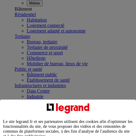
Métier
Bâtiment
Résidentiel
Habitation
Logement connecté
Logement adapté et autonomie
Tertiaire
Bureau, tertiaire
Tertiaire de proximité
Commerce et sport
Hôtellerie
Mobilier de bureau, lieux de vie
Public et santé
Bâtiment public
Établissement de santé
Infrastructures et industries
Data Center
Industrie
Infrastructures
À la une
Contrôler et planifier le fonctionnement des appareils
électriques avec le contacteur connecté
Le site legrand.fr et ses partenaires utilisent des cookies afin d'optimiser les
Répartir et optimiser son tableau électrique
fonctionnalités du site, de vous proposer des vidéos et des remontées de
Legrand Data Center Solutions : concentrer les
contenus de plateformes sociales, à des fins d'analyse de l'audience du site
expertises au service de vos performances