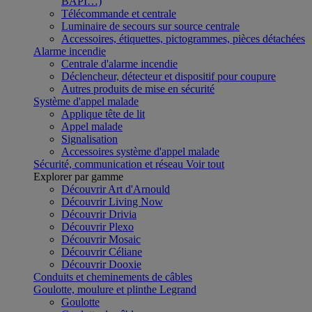
BAPI…)
Télécommande et centrale
Luminaire de secours sur source centrale
Accessoires, étiquettes, pictogrammes, pièces détachées
Alarme incendie
Centrale d'alarme incendie
Déclencheur, détecteur et dispositif pour coupure
Autres produits de mise en sécurité
Système d'appel malade
Applique tête de lit
Appel malade
Signalisation
Accessoires système d'appel malade
Sécurité, communication et réseau
Voir tout
Explorer par gamme
Découvrir Art d'Arnould
Découvrir Living Now
Découvrir Drivia
Découvrir Plexo
Découvrir Mosaic
Découvrir Céliane
Découvrir Dooxie
Conduits et cheminements de câbles
Goulotte, moulure et plinthe Legrand
Goulotte