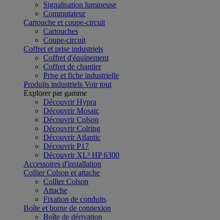
Signalisation lumineuse
Commutateur
Cartouche et coupe-circuit
Cartouches
Coupe-circuit
Coffret et prise industriels
Coffret d'équipement
Coffret de chantier
Prise et fiche industrielle
Produits industriels
Voir tout
Explorer par gamme
Découvrir Hypra
Découvrir Mosaic
Découvrir Colson
Découvrir Colring
Découvrir Atlantic
Découvrir P17
Découvrir XL³ HP 6300
Accessoires d'installation
Collier Colson et attache
Collier Colson
Attache
Fixation de conduits
Boîte et borne de connexion
Boîte de dérivation