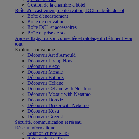
Gestion de la chambre d'hôtel
Boîte d'encastrement, de dérivation, DCL et boîte de sol
Boîte d'encastrement
Boîte de dérivation
Boîte DCL et accessoires
Boîte et prise de sol
Appareillage, maison connectée et pilotage du bâtiment
Voir
tout
Explorer par gamme
Découvrir Art d'Arnould
Découvrir Living Now
Découvrir Plexo
Découvrir Mosaic
Découvrir Batibox
Découvrir Céliane
Découvrir Céliane with Netatmo
Découvrir Mosaic with Netatmo
Découvrir Dooxie
Découvrir Drivia with Netatmo
Découvrir Keva
Découvrir Green-I
Sécurité, communication et réseau
Réseau informatique
Solution cuivre RJ45
Baie, rack et coffret