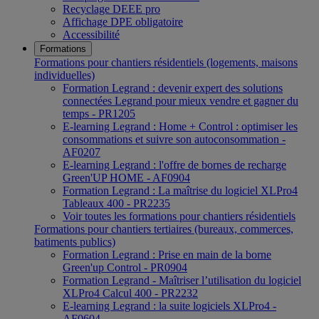
Recyclage DEEE pro
Affichage DPE obligatoire
Accessibilité
Formations
Formations pour chantiers résidentiels (logements, maisons
individuelles)
Formation Legrand : devenir expert des solutions
connectées Legrand pour mieux vendre et gagner du
temps - PR1205
E-learning Legrand : Home + Control : optimiser les
consommations et suivre son autoconsommation -
AF0207
E-learning Legrand : l'offre de bornes de recharge
Green'UP HOME - AF0904
Formation Legrand : La maîtrise du logiciel XLPro4
Tableaux 400 - PR2235
Voir toutes les formations pour chantiers résidentiels
Formations pour chantiers tertiaires (bureaux, commerces,
batiments publics)
Formation Legrand : Prise en main de la borne
Green'up Control - PR0904
Formation Legrand - Maîtriser l’utilisation du logiciel
XLPro4 Calcul 400 - PR2232
E-learning Legrand : la suite logiciels XLPro4 -
AF0604