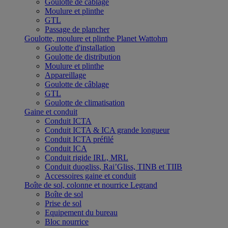
Goulotte de câblage
Moulure et plinthe
GTL
Passage de plancher
Goulotte, moulure et plinthe Planet Wattohm
Goulotte d'installation
Goulotte de distribution
Moulure et plinthe
Appareillage
Goulotte de câblage
GTL
Goulotte de climatisation
Gaine et conduit
Conduit ICTA
Conduit ICTA & ICA grande longueur
Conduit ICTA préfilé
Conduit ICA
Conduit rigide IRL, MRL
Conduit duogliss, Rai’Gliss, TINB et TIIB
Accessoires gaine et conduit
Boîte de sol, colonne et nourrice Legrand
Boîte de sol
Prise de sol
Equipement du bureau
Bloc nourrice