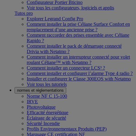
Configurateur Portier Bticino
Voir tous les configurateurs, logiciels et applis
Tutos pro
Explorer Legrand Config Pro
Comment installer la prise Céliane Surface Confort en
remplacement d’une ancienne prise ?
Comment raccorder des prises ensemble avec Céliane
Rapido ?
Comment installer le pack de démarrage connecté
Drivia with Netatmo ?
Comment installer un interrupteur connecté pour volet
roulant Céliane™ with Netatmo ?
Comment installer un connecteur LCS³ ?
Comment installer et configurer l’alarme Type 4 radio ?
Installer et configurer le Classe 300EOS with Netatmo
Voir tous les tutoriels
normes et réglementations
Norme NF C 15-100
IRVE
Photovoltaïque
Efficacité énergétique
Éclairage de sécurité
Sécurité Incendie
Profils Environnementaux Produits (PEP)
Marquage CE certification NF