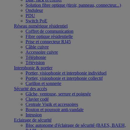
Solution fibre optique (tiroir, panneau, connecteur...)
Onduleur
PDU
Switch PoE
Réseau numérique résidentiel
Coffret de communication
Fibre optique résidentielle
Prise et connecteur RJ45
Câble cuivre
Accessoire cuivre
Téléphonie
Télévision
Interphonie & portier
Portier, visiophonie et interphonie individuel
Portier, visiophonie et interphonie collectif
Carillon et sonnerie
Sécurité des accès
Gâche, ventouse, serrure et poignée
Clavier codé
Centrale Vigik et accessoires
Bouton et poussoir anti-vandale
Intrusion
Eclairage de sécurité
Bloc autonome d'éclairage de sécurité (BAES, BAEH,