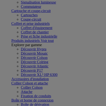
Signalisation lumineuse
Commutateur
Cartouche et coupe-circuit
Cartouches
Coupe-circuit
Coffret et prise industriels
Coffret d'équipement
Coffret de chantier
Prise et fiche industrielle
Produits industriels
Voir tout
Explorer par gamme
Découvrir Hypra
Découvrir Mosaic
Découvrir Colson
Découvrir Colring
Découvrir Atlantic
Découvrir P17
Découvrir XL³ HP 6300
Accessoires d'installation
Collier Colson et attache
Collier Colson
Attache
Fixation de conduits
Boîte et borne de connexion
Boîte de dérivation