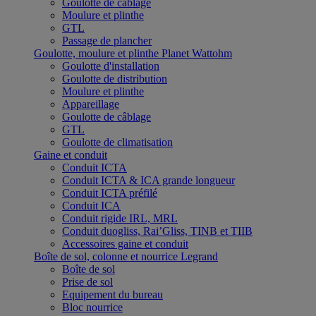
Goulotte de câblage
Moulure et plinthe
GTL
Passage de plancher
Goulotte, moulure et plinthe Planet Wattohm
Goulotte d'installation
Goulotte de distribution
Moulure et plinthe
Appareillage
Goulotte de câblage
GTL
Goulotte de climatisation
Gaine et conduit
Conduit ICTA
Conduit ICTA & ICA grande longueur
Conduit ICTA préfilé
Conduit ICA
Conduit rigide IRL, MRL
Conduit duogliss, Rai’Gliss, TINB et TIIB
Accessoires gaine et conduit
Boîte de sol, colonne et nourrice Legrand
Boîte de sol
Prise de sol
Equipement du bureau
Bloc nourrice