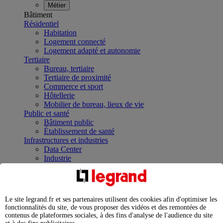
Métier
Bâtiment
Résidentiel
Habitation
Logement connecté
Logement adapté et autonomie
Tertiaire
Bureau, tertiaire
Tertiaire de proximité
Commerce et sport
Hôtellerie
Mobilier de bureau, lieux de vie
Public et santé
Bâtiment public
Établissement de santé
Infrastructures et industries
Data Center
Industrie
Infrastructures
À la une
Contrôler et planifier le fonctionnement des appareils
électriques avec le contacteur connecté
Le site legrand.fr et ses partenaires utilisent des cookies afin d'optimiser les
Répartir et optimiser son tableau électrique
fonctionnalités du site, de vous proposer des vidéos et des remontées de
Legrand Data Center Solutions : concentrer les
contenus de plateformes sociales, à des fins d'analyse de l'audience du site
expertises au service de vos performances