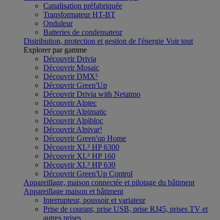
Canalisation préfabriquée
Transformateur HT-BT
Onduleur
Batteries de condensateur
Distribution, protection et gestion de l'énergie
Voir tout
Explorer par gamme
Découvrir Drivia
Découvrir Mosaic
Découvrir DMX³
Découvrir Green'Up
Découvrir Drivia with Netatmo
Découvrir Alptec
Découvrir Alpimatic
Découvrir Alpibloc
Découvrir Alpivar³
Découvrir Green'up Home
Découvrir XL³ HP 6300
Découvrir XL³ HP 160
Découvrir XL³ HP 630
Découvrir Green'Up Control
Appareillage, maison connectée et pilotage du bâtiment
Appareillage maison et bâtiment
Interrupteur, poussoir et variateur
Prise de courant, prise USB, prise RJ45, prises TV et
autres prises