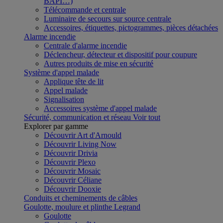
BAPI…)
Télécommande et centrale
Luminaire de secours sur source centrale
Accessoires, étiquettes, pictogrammes, pièces détachées
Alarme incendie
Centrale d'alarme incendie
Déclencheur, détecteur et dispositif pour coupure
Autres produits de mise en sécurité
Système d'appel malade
Applique tête de lit
Appel malade
Signalisation
Accessoires système d'appel malade
Sécurité, communication et réseau
Voir tout
Explorer par gamme
Découvrir Art d'Arnould
Découvrir Living Now
Découvrir Drivia
Découvrir Plexo
Découvrir Mosaic
Découvrir Céliane
Découvrir Dooxie
Conduits et cheminements de câbles
Goulotte, moulure et plinthe Legrand
Goulotte