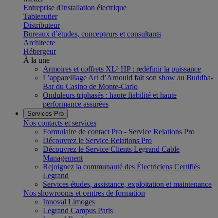
Entreprise d'installation électrique
Tableautier
Distributeur
Bureaux d’études, concepteurs et consultants
Architecte
Hébergeur
À la une
Armoires et coffrets XL³ HP : redéfinir la puissance
L’appareillage Art d’Arnould fait son show au Buddha-
Bar du Casino de Monte-Carlo
Onduleurs triphasés : haute fiabilité et haute
performance assurées
Services Pro
Nos contacts et services
Formulaire de contact Pro - Service Relations Pro
Découvrez le Service Relations Pro
Découvrez le Service Clients Legrand Cable
Management
Rejoignez la communauté des Électriciens Certifiés
Legrand
Services études, assistance, exploitation et maintenance
Nos showrooms et centres de formation
Innoval Limoges
Legrand Campus Paris