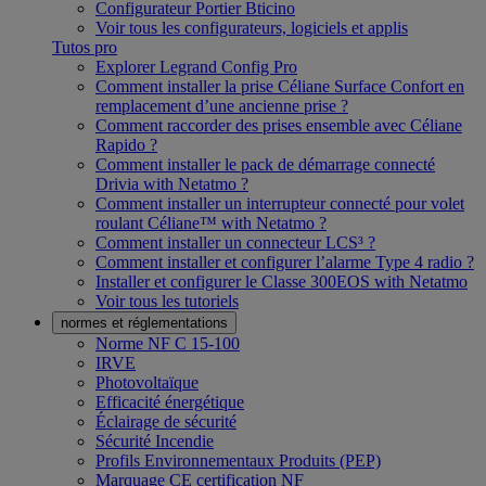
Configurateur Portier Bticino
Voir tous les configurateurs, logiciels et applis
Tutos pro
Explorer Legrand Config Pro
Comment installer la prise Céliane Surface Confort en
remplacement d’une ancienne prise ?
Comment raccorder des prises ensemble avec Céliane
Rapido ?
Comment installer le pack de démarrage connecté
Drivia with Netatmo ?
Comment installer un interrupteur connecté pour volet
roulant Céliane™ with Netatmo ?
Comment installer un connecteur LCS³ ?
Comment installer et configurer l’alarme Type 4 radio ?
Installer et configurer le Classe 300EOS with Netatmo
Voir tous les tutoriels
normes et réglementations
Norme NF C 15-100
IRVE
Photovoltaïque
Efficacité énergétique
Éclairage de sécurité
Sécurité Incendie
Profils Environnementaux Produits (PEP)
Marquage CE certification NF