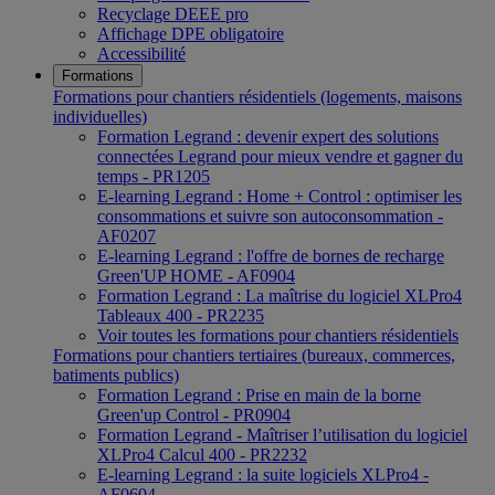
Recyclage DEEE pro
Affichage DPE obligatoire
Accessibilité
Formations
Formations pour chantiers résidentiels (logements, maisons
individuelles)
Formation Legrand : devenir expert des solutions
connectées Legrand pour mieux vendre et gagner du
temps - PR1205
E-learning Legrand : Home + Control : optimiser les
consommations et suivre son autoconsommation -
AF0207
E-learning Legrand : l'offre de bornes de recharge
Green'UP HOME - AF0904
Formation Legrand : La maîtrise du logiciel XLPro4
Tableaux 400 - PR2235
Voir toutes les formations pour chantiers résidentiels
Formations pour chantiers tertiaires (bureaux, commerces,
batiments publics)
Formation Legrand : Prise en main de la borne
Green'up Control - PR0904
Formation Legrand - Maîtriser l’utilisation du logiciel
XLPro4 Calcul 400 - PR2232
E-learning Legrand : la suite logiciels XLPro4 -
AF0604