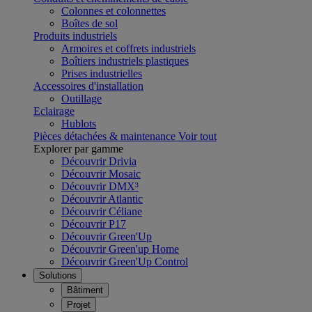
Colonnes et colonnettes
Boîtes de sol
Produits industriels
Armoires et coffrets industriels
Boîtiers industriels plastiques
Prises industrielles
Accessoires d'installation
Outillage
Eclairage
Hublots
Pièces détachées & maintenance
Voir tout
Explorer par gamme
Découvrir Drivia
Découvrir Mosaic
Découvrir DMX³
Découvrir Atlantic
Découvrir Céliane
Découvrir P17
Découvrir Green'Up
Découvrir Green'up Home
Découvrir Green'Up Control
Solutions
Bâtiment
Projet