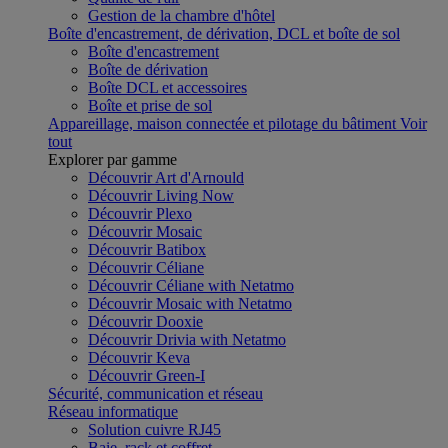
Gestion de la chambre d'hôtel
Boîte d'encastrement, de dérivation, DCL et boîte de sol
Boîte d'encastrement
Boîte de dérivation
Boîte DCL et accessoires
Boîte et prise de sol
Appareillage, maison connectée et pilotage du bâtiment
Voir
tout
Explorer par gamme
Découvrir Art d'Arnould
Découvrir Living Now
Découvrir Plexo
Découvrir Mosaic
Découvrir Batibox
Découvrir Céliane
Découvrir Céliane with Netatmo
Découvrir Mosaic with Netatmo
Découvrir Dooxie
Découvrir Drivia with Netatmo
Découvrir Keva
Découvrir Green-I
Sécurité, communication et réseau
Réseau informatique
Solution cuivre RJ45
Baie, rack et coffret