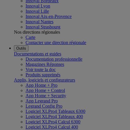
Innoval Bordeaux
Innoval Lyon
Innoval Lille
Innoval Aix-en-Provence
Innoval Nantes
Innoval Strasbourg
Nos directions régionales
Carte
Contacter une direction régionale
Outils
Documentations et guides
Documentation professionnelle
Magazines Réponses
Voir toute la doc
Produits supprimés
Applis, logiciels et configurateurs
App Home + Pro
App Home + Control
App Home + Security
App Legrand Pro
Legrand Config Pro
Logiciel XLPro4 Tableaux 6300
Logiciel XLPro4 Tableaux 400
Logiciel XLPro4 Calcul 6300
Logiciel XLPro4 Calcul 400