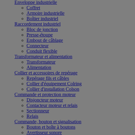
Enveloppe industrielle
Coffret
Armoire industrielle
Boîtier industriel
Raccordement industriel
Bloc de jonction
Presse-étoupe
Embout de câblage
Connecteur
Conduit flexible
Transformateur et alimentation
Transformateur
Alimentation
Collier et accessoires de repérage
Repérage fils et câbles
Collier d'équipement Colring
Collier d'installation Colson
Commande et protection moteur
Disjoncteur moteur
Contacteur moteur et relais
Sectionneur
Relais
Commande, bouton et signalisation
Bouton et boîte à boutons
Avertisseur sonore