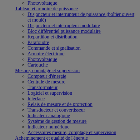
Photovoltaïque
Tableau et armoire de puissance
Disjoncteur et interrupteur de puissance (boîtier ouvert
et moulé)
Disjoncteur et interrupteur modulaire
Bloc différentiel puissance modulaire
Répartition et distribution
Parafoudre
Commande et signalisation
Armoire électrique
Photovoltaïque
Cartouche
Mesure, comptage et supervision
Compteur d'énergie
Centrale de mesure
Transformateur
Logiciel et supervision
Interface
Relais de mesure et de protection
Transducteur et convertisseur
Indicateur analogique
Système de gestion de mesure
Indicateur numérique
Accessoires mesure, comptage et supervision
Acheminement et qualité de l'énergie