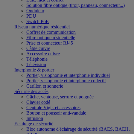
Solution fibre optique (tiroir, panneau, connecteur...)
Onduleur
PDU
Switch PoE
Réseau numérique résidentiel
Coffret de communication
Fibre optique résidentielle
Prise et connecteur RJ45
Câble cuivre
Accessoire cuivre
Téléphonie
Télévision
Interphonie & portier
Portier, visiophonie et interphonie individuel
Portier, visiophonie et interphonie collectif
Carillon et sonnerie
Sécurité des accès
Gâche, ventouse, serrure et poignée
Clavier codé
Centrale Vigik et accessoires
Bouton et poussoir anti-vandale
Intrusion
Eclairage de sécurité
Bloc autonome d'éclairage de sécurité (BAES, BAEH,