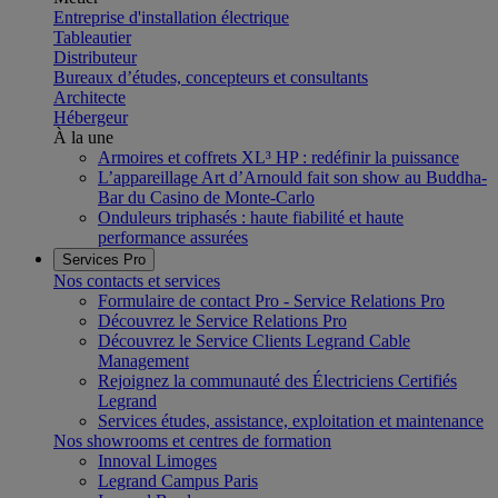
Entreprise d'installation électrique
Tableautier
Distributeur
Bureaux d’études, concepteurs et consultants
Architecte
Hébergeur
À la une
Armoires et coffrets XL³ HP : redéfinir la puissance
L’appareillage Art d’Arnould fait son show au Buddha-
Bar du Casino de Monte-Carlo
Onduleurs triphasés : haute fiabilité et haute
performance assurées
Services Pro
Nos contacts et services
Formulaire de contact Pro - Service Relations Pro
Découvrez le Service Relations Pro
Découvrez le Service Clients Legrand Cable
Management
Rejoignez la communauté des Électriciens Certifiés
Legrand
Services études, assistance, exploitation et maintenance
Nos showrooms et centres de formation
Innoval Limoges
Legrand Campus Paris