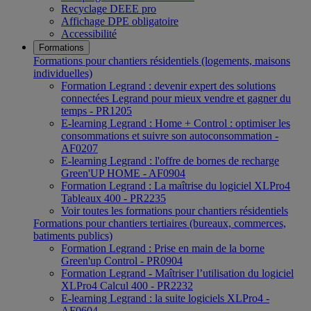
Recyclage DEEE pro
Affichage DPE obligatoire
Accessibilité
Formations
Formations pour chantiers résidentiels (logements, maisons
individuelles)
Formation Legrand : devenir expert des solutions
connectées Legrand pour mieux vendre et gagner du
temps - PR1205
E-learning Legrand : Home + Control : optimiser les
consommations et suivre son autoconsommation -
AF0207
E-learning Legrand : l'offre de bornes de recharge
Green'UP HOME - AF0904
Formation Legrand : La maîtrise du logiciel XLPro4
Tableaux 400 - PR2235
Voir toutes les formations pour chantiers résidentiels
Formations pour chantiers tertiaires (bureaux, commerces,
batiments publics)
Formation Legrand : Prise en main de la borne
Green'up Control - PR0904
Formation Legrand - Maîtriser l’utilisation du logiciel
XLPro4 Calcul 400 - PR2232
E-learning Legrand : la suite logiciels XLPro4 -
AF0604