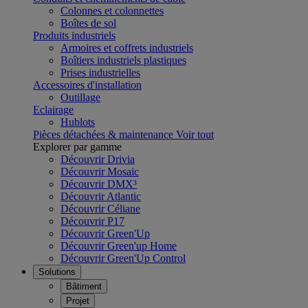
Colonnes et colonnettes
Boîtes de sol
Produits industriels
Armoires et coffrets industriels
Boîtiers industriels plastiques
Prises industrielles
Accessoires d'installation
Outillage
Eclairage
Hublots
Pièces détachées & maintenance
Voir tout
Explorer par gamme
Découvrir Drivia
Découvrir Mosaic
Découvrir DMX³
Découvrir Atlantic
Découvrir Céliane
Découvrir P17
Découvrir Green'Up
Découvrir Green'up Home
Découvrir Green'Up Control
Solutions
Bâtiment
Projet