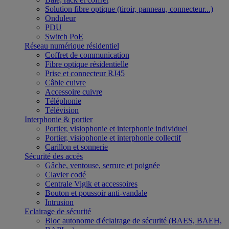
Solution fibre optique (tiroir, panneau, connecteur...)
Onduleur
PDU
Switch PoE
Réseau numérique résidentiel
Coffret de communication
Fibre optique résidentielle
Prise et connecteur RJ45
Câble cuivre
Accessoire cuivre
Téléphonie
Télévision
Interphonie & portier
Portier, visiophonie et interphonie individuel
Portier, visiophonie et interphonie collectif
Carillon et sonnerie
Sécurité des accès
Gâche, ventouse, serrure et poignée
Clavier codé
Centrale Vigik et accessoires
Bouton et poussoir anti-vandale
Intrusion
Eclairage de sécurité
Bloc autonome d'éclairage de sécurité (BAES, BAEH,