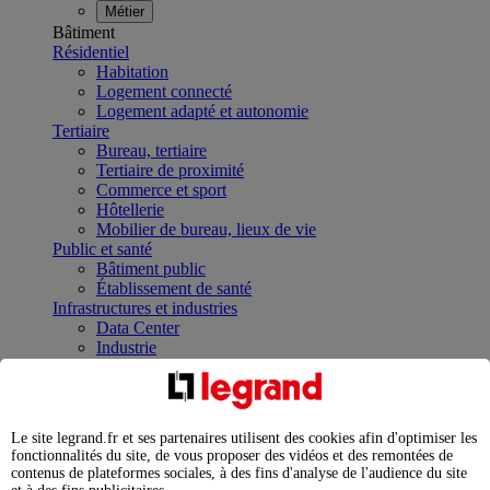
Métier
Bâtiment
Résidentiel
Habitation
Logement connecté
Logement adapté et autonomie
Tertiaire
Bureau, tertiaire
Tertiaire de proximité
Commerce et sport
Hôtellerie
Mobilier de bureau, lieux de vie
Public et santé
Bâtiment public
Établissement de santé
Infrastructures et industries
Data Center
Industrie
Infrastructures
À la une
Contrôler et planifier le fonctionnement des appareils
électriques avec le contacteur connecté
Le site legrand.fr et ses partenaires utilisent des cookies afin d'optimiser les
Répartir et optimiser son tableau électrique
fonctionnalités du site, de vous proposer des vidéos et des remontées de
Legrand Data Center Solutions : concentrer les
contenus de plateformes sociales, à des fins d'analyse de l'audience du site
expertises au service de vos performances