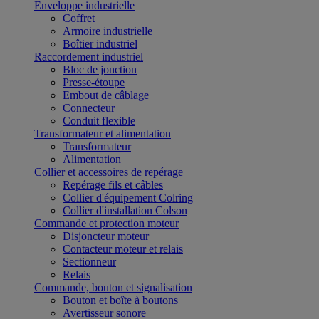
Enveloppe industrielle
Coffret
Armoire industrielle
Boîtier industriel
Raccordement industriel
Bloc de jonction
Presse-étoupe
Embout de câblage
Connecteur
Conduit flexible
Transformateur et alimentation
Transformateur
Alimentation
Collier et accessoires de repérage
Repérage fils et câbles
Collier d'équipement Colring
Collier d'installation Colson
Commande et protection moteur
Disjoncteur moteur
Contacteur moteur et relais
Sectionneur
Relais
Commande, bouton et signalisation
Bouton et boîte à boutons
Avertisseur sonore