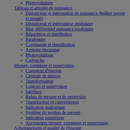
Photovoltaïque
Tableau et armoire de puissance
Disjoncteur et interrupteur de puissance (boîtier ouvert
et moulé)
Disjoncteur et interrupteur modulaire
Bloc différentiel puissance modulaire
Répartition et distribution
Parafoudre
Commande et signalisation
Armoire électrique
Photovoltaïque
Cartouche
Mesure, comptage et supervision
Compteur d'énergie
Centrale de mesure
Transformateur
Logiciel et supervision
Interface
Relais de mesure et de protection
Transducteur et convertisseur
Indicateur analogique
Système de gestion de mesure
Indicateur numérique
Accessoires mesure, comptage et supervision
Acheminement et qualité de l'énergie