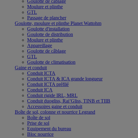
Goulotte de câblage
Moulure et plinthe
GTL
Passage de plancher
Goulotte, moulure et plinthe Planet Wattohm
Goulotte d'installation
Goulotte de distribution
Moulure et plinthe
Appareillage
Goulotte de câblage
GTL
Goulotte de climatisation
Gaine et conduit
Conduit ICTA
Conduit ICTA & ICA grande longueur
Conduit ICTA préfilé
Conduit ICA
Conduit rigide IRL, MRL
Conduit duogliss, Rai’Gliss, TINB et TIIB
Accessoires gaine et conduit
Boîte de sol, colonne et nourrice Legrand
Boîte de sol
Prise de sol
Equipement du bureau
Bloc nourrice