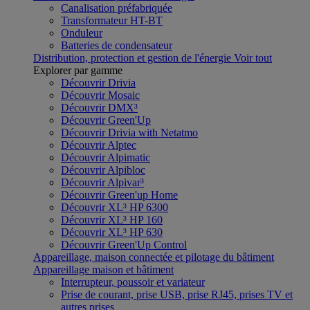
Canalisation préfabriquée
Transformateur HT-BT
Onduleur
Batteries de condensateur
Distribution, protection et gestion de l'énergie
Voir tout
Explorer par gamme
Découvrir Drivia
Découvrir Mosaic
Découvrir DMX³
Découvrir Green'Up
Découvrir Drivia with Netatmo
Découvrir Alptec
Découvrir Alpimatic
Découvrir Alpibloc
Découvrir Alpivar³
Découvrir Green'up Home
Découvrir XL³ HP 6300
Découvrir XL³ HP 160
Découvrir XL³ HP 630
Découvrir Green'Up Control
Appareillage, maison connectée et pilotage du bâtiment
Appareillage maison et bâtiment
Interrupteur, poussoir et variateur
Prise de courant, prise USB, prise RJ45, prises TV et
autres prises