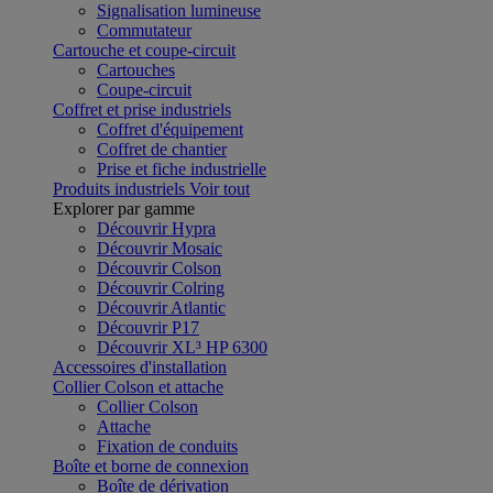
Signalisation lumineuse
Commutateur
Cartouche et coupe-circuit
Cartouches
Coupe-circuit
Coffret et prise industriels
Coffret d'équipement
Coffret de chantier
Prise et fiche industrielle
Produits industriels
Voir tout
Explorer par gamme
Découvrir Hypra
Découvrir Mosaic
Découvrir Colson
Découvrir Colring
Découvrir Atlantic
Découvrir P17
Découvrir XL³ HP 6300
Accessoires d'installation
Collier Colson et attache
Collier Colson
Attache
Fixation de conduits
Boîte et borne de connexion
Boîte de dérivation