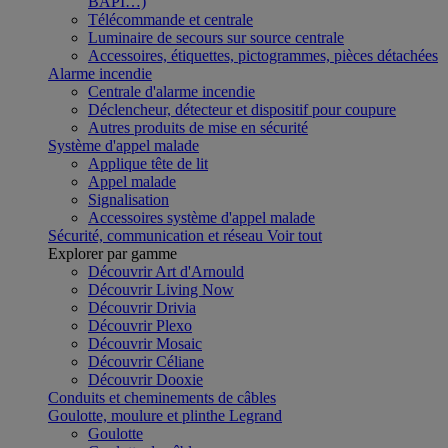
BAPI…)
Télécommande et centrale
Luminaire de secours sur source centrale
Accessoires, étiquettes, pictogrammes, pièces détachées
Alarme incendie
Centrale d'alarme incendie
Déclencheur, détecteur et dispositif pour coupure
Autres produits de mise en sécurité
Système d'appel malade
Applique tête de lit
Appel malade
Signalisation
Accessoires système d'appel malade
Sécurité, communication et réseau
Voir tout
Explorer par gamme
Découvrir Art d'Arnould
Découvrir Living Now
Découvrir Drivia
Découvrir Plexo
Découvrir Mosaic
Découvrir Céliane
Découvrir Dooxie
Conduits et cheminements de câbles
Goulotte, moulure et plinthe Legrand
Goulotte