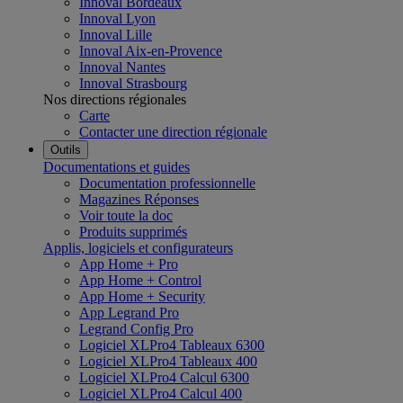
Innoval Bordeaux
Innoval Lyon
Innoval Lille
Innoval Aix-en-Provence
Innoval Nantes
Innoval Strasbourg
Nos directions régionales
Carte
Contacter une direction régionale
Outils
Documentations et guides
Documentation professionnelle
Magazines Réponses
Voir toute la doc
Produits supprimés
Applis, logiciels et configurateurs
App Home + Pro
App Home + Control
App Home + Security
App Legrand Pro
Legrand Config Pro
Logiciel XLPro4 Tableaux 6300
Logiciel XLPro4 Tableaux 400
Logiciel XLPro4 Calcul 6300
Logiciel XLPro4 Calcul 400