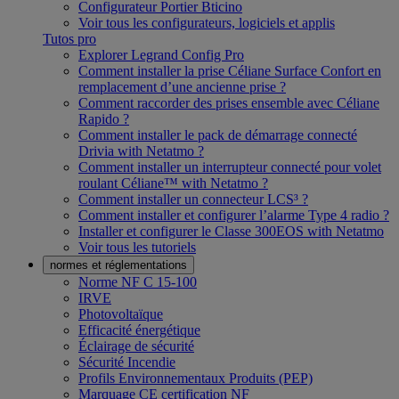
Configurateur Portier Bticino
Voir tous les configurateurs, logiciels et applis
Tutos pro
Explorer Legrand Config Pro
Comment installer la prise Céliane Surface Confort en
remplacement d’une ancienne prise ?
Comment raccorder des prises ensemble avec Céliane
Rapido ?
Comment installer le pack de démarrage connecté
Drivia with Netatmo ?
Comment installer un interrupteur connecté pour volet
roulant Céliane™ with Netatmo ?
Comment installer un connecteur LCS³ ?
Comment installer et configurer l’alarme Type 4 radio ?
Installer et configurer le Classe 300EOS with Netatmo
Voir tous les tutoriels
normes et réglementations
Norme NF C 15-100
IRVE
Photovoltaïque
Efficacité énergétique
Éclairage de sécurité
Sécurité Incendie
Profils Environnementaux Produits (PEP)
Marquage CE certification NF