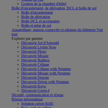
Gestion de la chambre d'hôtel
Boîte d'encastrement, de dérivation, DCL et boîte de sol
Boîte d'encastrement
Boîte de dérivation
Boîte DCL et accessoires
Boîte et prise de sol
Appareillage, maison connectée et pilotage du bâtiment
Voir
tout
Explorer par gamme
Découvrir Art d'Arnould
Découvrir Living Now
Découvrir Plexo
Découvrir Mosaic
Découvrir Batibox
Découvrir Céliane
Découvrir Céliane with Netatmo
Découvrir Mosaic with Netatmo
Découvrir Dooxie
Découvrir Drivia with Netatmo
Découvrir Keva
Découvrir Green-I
Sécurité, communication et réseau
Réseau informatique
Solution cuivre RJ45
Baie, rack et coffret