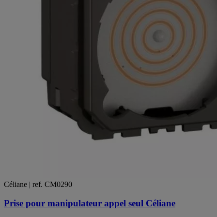
Céliane | ref. CM0290
Prise pour manipulateur appel seul Céliane