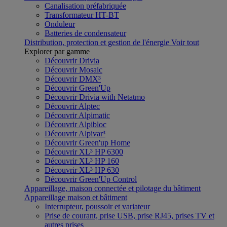
Canalisation préfabriquée
Transformateur HT-BT
Onduleur
Batteries de condensateur
Distribution, protection et gestion de l'énergie
Voir tout
Explorer par gamme
Découvrir Drivia
Découvrir Mosaic
Découvrir DMX³
Découvrir Green'Up
Découvrir Drivia with Netatmo
Découvrir Alptec
Découvrir Alpimatic
Découvrir Alpibloc
Découvrir Alpivar³
Découvrir Green'up Home
Découvrir XL³ HP 6300
Découvrir XL³ HP 160
Découvrir XL³ HP 630
Découvrir Green'Up Control
Appareillage, maison connectée et pilotage du bâtiment
Appareillage maison et bâtiment
Interrupteur, poussoir et variateur
Prise de courant, prise USB, prise RJ45, prises TV et
autres prises