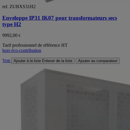
ref. ZUBXS31H2
Enveloppe IP31 IK07 pour transformateurs secs
type H2
9992,00
€
Tarif professionnel de référence HT
hors éco-contribution
Voir
Ajouter à la liste
Enlever de la liste
Ajouter au comparateur