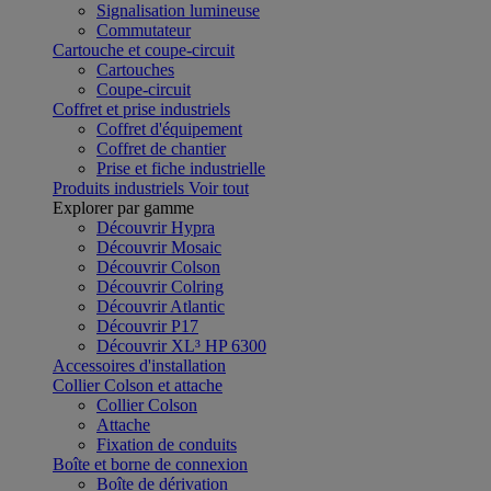
Signalisation lumineuse
Commutateur
Cartouche et coupe-circuit
Cartouches
Coupe-circuit
Coffret et prise industriels
Coffret d'équipement
Coffret de chantier
Prise et fiche industrielle
Produits industriels
Voir tout
Explorer par gamme
Découvrir Hypra
Découvrir Mosaic
Découvrir Colson
Découvrir Colring
Découvrir Atlantic
Découvrir P17
Découvrir XL³ HP 6300
Accessoires d'installation
Collier Colson et attache
Collier Colson
Attache
Fixation de conduits
Boîte et borne de connexion
Boîte de dérivation