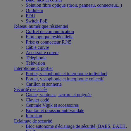
Solution fibre optique (tiroir, panneau, connecteur...)
Onduleur
PDU
Switch PoE
Réseau numérique résidentiel
Coffret de communication
Fibre optique résidentielle
Prise et connecteur RJ45
Câble cuivre
Accessoire cuivre
Téléphonie
Télévision
Interphonie & portier
Portier, visiophonie et interphonie individuel
Portier, visiophonie et interphonie collectif
Carillon et sonnerie
Sécurité des accès
Gâche, ventouse, serrure et poignée
Clavier codé
Centrale Vigik et accessoires
Bouton et poussoir anti-vandale
Intrusion
Eclairage de sécurité
Bloc autonome d'éclairage de sécurité (BAES, BAEH,