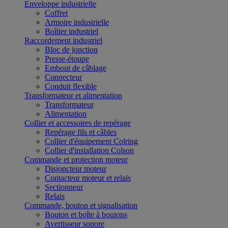
Enveloppe industrielle
Coffret
Armoire industrielle
Boîtier industriel
Raccordement industriel
Bloc de jonction
Presse-étoupe
Embout de câblage
Connecteur
Conduit flexible
Transformateur et alimentation
Transformateur
Alimentation
Collier et accessoires de repérage
Repérage fils et câbles
Collier d'équipement Colring
Collier d'installation Colson
Commande et protection moteur
Disjoncteur moteur
Contacteur moteur et relais
Sectionneur
Relais
Commande, bouton et signalisation
Bouton et boîte à boutons
Avertisseur sonore