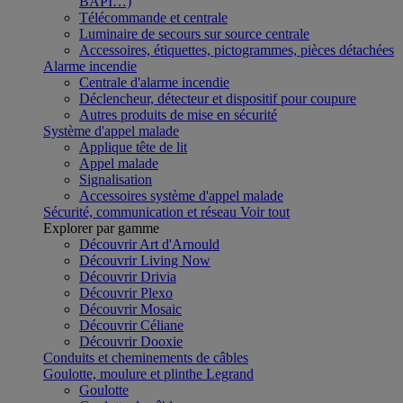
BAPI…)
Télécommande et centrale
Luminaire de secours sur source centrale
Accessoires, étiquettes, pictogrammes, pièces détachées
Alarme incendie
Centrale d'alarme incendie
Déclencheur, détecteur et dispositif pour coupure
Autres produits de mise en sécurité
Système d'appel malade
Applique tête de lit
Appel malade
Signalisation
Accessoires système d'appel malade
Sécurité, communication et réseau
Voir tout
Explorer par gamme
Découvrir Art d'Arnould
Découvrir Living Now
Découvrir Drivia
Découvrir Plexo
Découvrir Mosaic
Découvrir Céliane
Découvrir Dooxie
Conduits et cheminements de câbles
Goulotte, moulure et plinthe Legrand
Goulotte