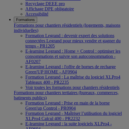
Recyclage DEEE pro
Affichage DPE obligatoire
Accessibilité
Formations
Formations pour chantiers résidentiels (logements, maisons
individuelles)
Formation Legrand : devenir expert des solutions
connectées Legrand pour mieux vendre et gagner du
temps - PR1205
E-learning Legrand : Home + Control : optimiser les
consommations et suivre son autoconsommation -
AF0207
E-learning Legrand : l'offre de bornes de recharge
Green'UP HOME - AF0904
Formation Legrand : La maîtrise du logiciel XLPro4
Tableaux 400 - PR2235
Voir toutes les formations pour chantiers résidentiels
Formations pour chantiers tertiaires (bureaux, commerces,
batiments publics)
Formation Legrand : Prise en main de la borne
Green'up Control - PR0904
Formation Legrand - Maîtriser l’utilisation du logiciel
XLPro4 Calcul 400 - PR2232
E-learning Legrand : la suite logiciels XLPro4 -
AF0604