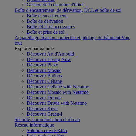
Gestion de la chambre d'hôtel
Boîte d'encastrement, de dérivation, DCL et boîte de sol
Boîte d'encastrement
Boîte de dérivation
Boîte DCL et accessoires
Boîte et prise de sol
Appareillage, maison connectée et pilotage du bâtiment
Voir
tout
Explorer par gamme
Découvrir Art d'Arnould
Découvrir Living Now
Découvrir Plexo
Découvrir Mosaic
Découvrir Batibox
Découvrir Céliane
Découvrir Céliane with Netatmo
Découvrir Mosaic with Netatmo
Découvrir Dooxie
Découvrir Drivia with Netatmo
Découvrir Keva
Découvrir Green-I
Sécurité, communication et réseau
Réseau informatique
Solution cuivre RJ45
Baie, rack et coffret