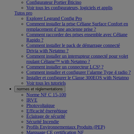
Configurateur Portier Bticino
Voir tous les configurateurs, logiciels et applis
Tutos pro
Explorer Legrand Config Pro
Comment installer la prise Céliane Surface Confort en
remplacement d’une ancienne prise ?
Comment raccorder des prises ensemble avec Céliane
Rapido ?
Comment installer le pack de démarrage connecté
Drivia with Netatmo ?
Comment installer un interrupteur connecté pour volet
roulant Céliane™ with Netatmo ?
Comment installer un connecteur LCS³ ?
Comment installer et configurer l’alarme Type 4 radio ?
Installer et configurer le Classe 300EOS with Netatmo
Voir tous les tutoriels
normes et réglementations
Norme NF C 15-100
IRVE
Photovoltaïque
Efficacité énergétique
Éclairage de sécurité
Sécurité Incendie
Profils Environnementaux Produits (PEP)
Marquage CE certification NF