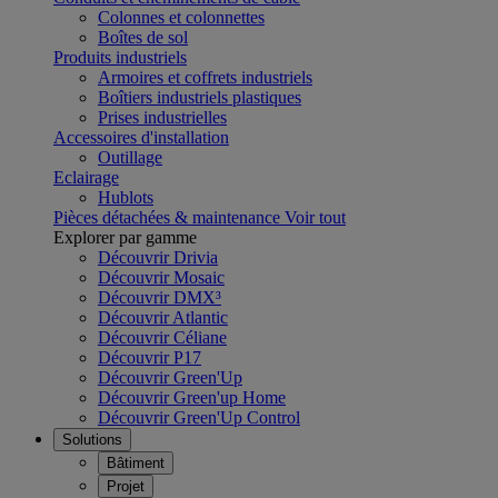
Colonnes et colonnettes
Boîtes de sol
Produits industriels
Armoires et coffrets industriels
Boîtiers industriels plastiques
Prises industrielles
Accessoires d'installation
Outillage
Eclairage
Hublots
Pièces détachées & maintenance
Voir tout
Explorer par gamme
Découvrir Drivia
Découvrir Mosaic
Découvrir DMX³
Découvrir Atlantic
Découvrir Céliane
Découvrir P17
Découvrir Green'Up
Découvrir Green'up Home
Découvrir Green'Up Control
Solutions
Bâtiment
Projet