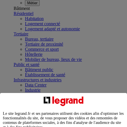
Métier
Bâtiment
Résidentiel
Habitation
Logement connecté
Logement adapté et autonomie
Tertiaire
Bureau, tertiaire
Tertiaire de proximité
Commerce et sport
Hôtellerie
Mobilier de bureau, lieux de vie
Public et santé
Bâtiment public
Établissement de santé
Infrastructures et industries
Data Center
Industrie
Infrastructures
À la une
Contrôler et planifier le fonctionnement des appareils
électriques avec le contacteur connecté
Le site legrand.fr et ses partenaires utilisent des cookies afin d'optimiser les
Répartir et optimiser son tableau électrique
fonctionnalités du site, de vous proposer des vidéos et des remontées de
Legrand Data Center Solutions : concentrer les
contenus de plateformes sociales, à des fins d'analyse de l'audience du site
expertises au service de vos performances