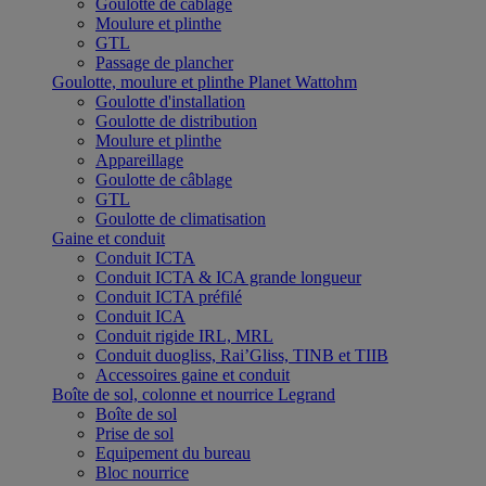
Goulotte de câblage
Moulure et plinthe
GTL
Passage de plancher
Goulotte, moulure et plinthe Planet Wattohm
Goulotte d'installation
Goulotte de distribution
Moulure et plinthe
Appareillage
Goulotte de câblage
GTL
Goulotte de climatisation
Gaine et conduit
Conduit ICTA
Conduit ICTA & ICA grande longueur
Conduit ICTA préfilé
Conduit ICA
Conduit rigide IRL, MRL
Conduit duogliss, Rai’Gliss, TINB et TIIB
Accessoires gaine et conduit
Boîte de sol, colonne et nourrice Legrand
Boîte de sol
Prise de sol
Equipement du bureau
Bloc nourrice