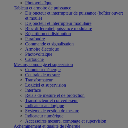
Photovoltaïque
Tableau et armoire de puissance
Disjoncteur et interrupteur de puissance (boîtier ouvert
et moulé)
Disjoncteur et interrupteur modulaire
Bloc différentiel puissance modulaire
Répartition et distribution
Parafoudre
Commande et signalisation
Armoire électrique
Photovoltaïque
Cartouche
Mesure, comptage et supervision
Compteur d'énergie
Centrale de mesure
Transformateur
Logiciel et supervision
Interface
Relais de mesure et de protection
Transducteur et convertisseur
Indicateur analogique
Système de gestion de mesure
Indicateur numérique
Accessoires mesure, comptage et supervision
Acheminement et qualité de l'énergie