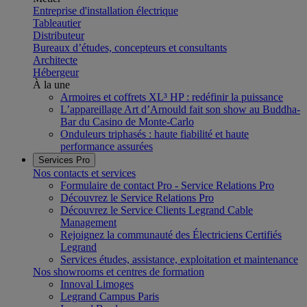
Entreprise d'installation électrique
Tableautier
Distributeur
Bureaux d’études, concepteurs et consultants
Architecte
Hébergeur
À la une
Armoires et coffrets XL³ HP : redéfinir la puissance
L’appareillage Art d’Arnould fait son show au Buddha-
Bar du Casino de Monte-Carlo
Onduleurs triphasés : haute fiabilité et haute
performance assurées
Services Pro
Nos contacts et services
Formulaire de contact Pro - Service Relations Pro
Découvrez le Service Relations Pro
Découvrez le Service Clients Legrand Cable
Management
Rejoignez la communauté des Électriciens Certifiés
Legrand
Services études, assistance, exploitation et maintenance
Nos showrooms et centres de formation
Innoval Limoges
Legrand Campus Paris