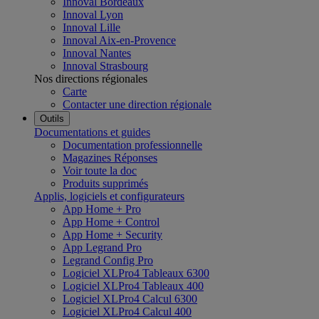
Innoval Bordeaux
Innoval Lyon
Innoval Lille
Innoval Aix-en-Provence
Innoval Nantes
Innoval Strasbourg
Nos directions régionales
Carte
Contacter une direction régionale
Outils
Documentations et guides
Documentation professionnelle
Magazines Réponses
Voir toute la doc
Produits supprimés
Applis, logiciels et configurateurs
App Home + Pro
App Home + Control
App Home + Security
App Legrand Pro
Legrand Config Pro
Logiciel XLPro4 Tableaux 6300
Logiciel XLPro4 Tableaux 400
Logiciel XLPro4 Calcul 6300
Logiciel XLPro4 Calcul 400