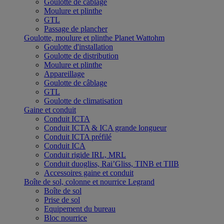
Goulotte de câblage
Moulure et plinthe
GTL
Passage de plancher
Goulotte, moulure et plinthe Planet Wattohm
Goulotte d'installation
Goulotte de distribution
Moulure et plinthe
Appareillage
Goulotte de câblage
GTL
Goulotte de climatisation
Gaine et conduit
Conduit ICTA
Conduit ICTA & ICA grande longueur
Conduit ICTA préfilé
Conduit ICA
Conduit rigide IRL, MRL
Conduit duogliss, Rai’Gliss, TINB et TIIB
Accessoires gaine et conduit
Boîte de sol, colonne et nourrice Legrand
Boîte de sol
Prise de sol
Equipement du bureau
Bloc nourrice