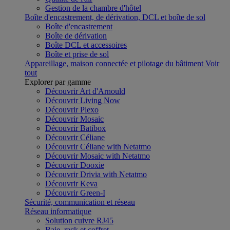
Gestion de la chambre d'hôtel
Boîte d'encastrement, de dérivation, DCL et boîte de sol
Boîte d'encastrement
Boîte de dérivation
Boîte DCL et accessoires
Boîte et prise de sol
Appareillage, maison connectée et pilotage du bâtiment
Voir
tout
Explorer par gamme
Découvrir Art d'Arnould
Découvrir Living Now
Découvrir Plexo
Découvrir Mosaic
Découvrir Batibox
Découvrir Céliane
Découvrir Céliane with Netatmo
Découvrir Mosaic with Netatmo
Découvrir Dooxie
Découvrir Drivia with Netatmo
Découvrir Keva
Découvrir Green-I
Sécurité, communication et réseau
Réseau informatique
Solution cuivre RJ45
Baie, rack et coffret