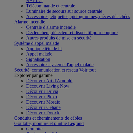
BAPI…)
Télécommande et centrale
Luminaire de secours sur source centrale
Accessoires, étiquettes, pictogrammes, pièces détachées
Alarme incendie
Centrale d'alarme incendie
Déclencheur, détecteur et dispositif pour coupure
Autres produits de mise en sécurité
Système d'appel malade
Applique tête de lit
Appel malade
Signalisation
Accessoires système d'appel malade
Sécurité, communication et réseau
Voir tout
Explorer par gamme
Découvrir Art d'Arnould
Découvrir Living Now
Découvrir Drivia
Découvrir Plexo
Découvrir Mosaic
Découvrir Céliane
Découvrir Dooxie
Conduits et cheminements de câbles
Goulotte, moulure et plinthe Legrand
Goulotte