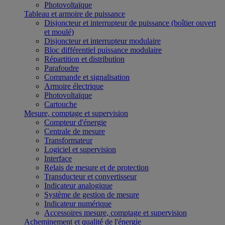
Photovoltaïque
Tableau et armoire de puissance
Disjoncteur et interrupteur de puissance (boîtier ouvert
et moulé)
Disjoncteur et interrupteur modulaire
Bloc différentiel puissance modulaire
Répartition et distribution
Parafoudre
Commande et signalisation
Armoire électrique
Photovoltaïque
Cartouche
Mesure, comptage et supervision
Compteur d'énergie
Centrale de mesure
Transformateur
Logiciel et supervision
Interface
Relais de mesure et de protection
Transducteur et convertisseur
Indicateur analogique
Système de gestion de mesure
Indicateur numérique
Accessoires mesure, comptage et supervision
Acheminement et qualité de l'énergie