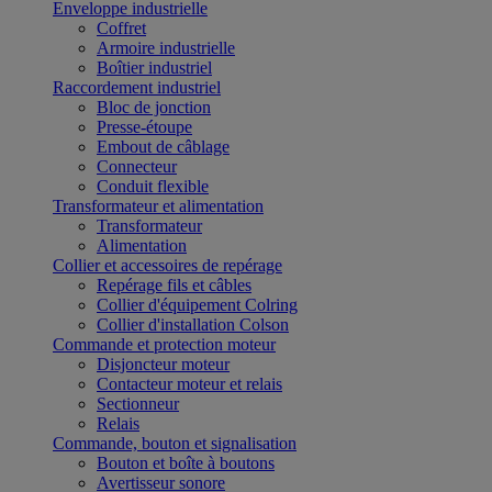
Enveloppe industrielle
Coffret
Armoire industrielle
Boîtier industriel
Raccordement industriel
Bloc de jonction
Presse-étoupe
Embout de câblage
Connecteur
Conduit flexible
Transformateur et alimentation
Transformateur
Alimentation
Collier et accessoires de repérage
Repérage fils et câbles
Collier d'équipement Colring
Collier d'installation Colson
Commande et protection moteur
Disjoncteur moteur
Contacteur moteur et relais
Sectionneur
Relais
Commande, bouton et signalisation
Bouton et boîte à boutons
Avertisseur sonore