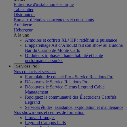
Entreprise d'installation électrique
Tableautier
Distributeur
Bureaux d’études, concepteurs et consultants
Architecte
Hébergeur
À la une
Armoires et coffrets XL³ HP : redéfinir la puissance
L’appareillage Art d’Arnould fait son show au Buddha-
Bar du Casino de Monte-Carlo
Onduleurs triphasés : haute fiabilité et haute
performance assurées
Services Pro
Nos contacts et services
Formulaire de contact Pro - Service Relations Pro
Découvrez le Service Relations Pro
Découvrez le Service Clients Legrand Cable
Management
Rejoignez la communauté des Électriciens Certifiés
Legrand
Services études, assistance, exploitation et maintenance
Nos showrooms et centres de formation
Innoval Limoges
Legrand Campus Paris