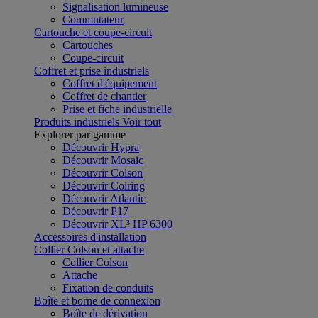
Signalisation lumineuse
Commutateur
Cartouche et coupe-circuit
Cartouches
Coupe-circuit
Coffret et prise industriels
Coffret d'équipement
Coffret de chantier
Prise et fiche industrielle
Produits industriels
Voir tout
Explorer par gamme
Découvrir Hypra
Découvrir Mosaic
Découvrir Colson
Découvrir Colring
Découvrir Atlantic
Découvrir P17
Découvrir XL³ HP 6300
Accessoires d'installation
Collier Colson et attache
Collier Colson
Attache
Fixation de conduits
Boîte et borne de connexion
Boîte de dérivation