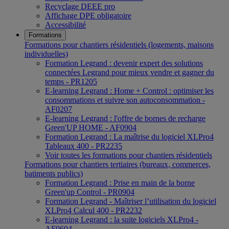
Recyclage DEEE pro
Affichage DPE obligatoire
Accessibilité
Formations
Formations pour chantiers résidentiels (logements, maisons
individuelles)
Formation Legrand : devenir expert des solutions
connectées Legrand pour mieux vendre et gagner du
temps - PR1205
E-learning Legrand : Home + Control : optimiser les
consommations et suivre son autoconsommation -
AF0207
E-learning Legrand : l'offre de bornes de recharge
Green'UP HOME - AF0904
Formation Legrand : La maîtrise du logiciel XLPro4
Tableaux 400 - PR2235
Voir toutes les formations pour chantiers résidentiels
Formations pour chantiers tertiaires (bureaux, commerces,
batiments publics)
Formation Legrand : Prise en main de la borne
Green'up Control - PR0904
Formation Legrand - Maîtriser l’utilisation du logiciel
XLPro4 Calcul 400 - PR2232
E-learning Legrand : la suite logiciels XLPro4 -
AF0604