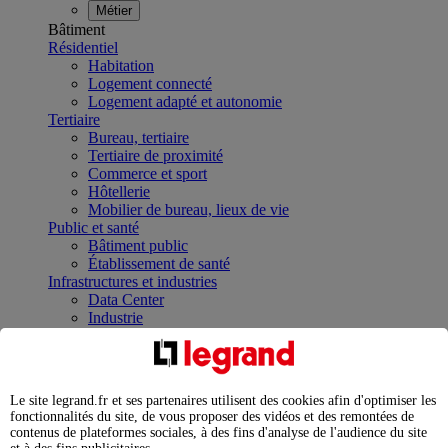
Métier
Bâtiment
Résidentiel
Habitation
Logement connecté
Logement adapté et autonomie
Tertiaire
Bureau, tertiaire
Tertiaire de proximité
Commerce et sport
Hôtellerie
Mobilier de bureau, lieux de vie
Public et santé
Bâtiment public
Établissement de santé
Infrastructures et industries
Data Center
Industrie
Infrastructures
À la une
Contrôler et planifier le fonctionnement des appareils
électriques avec le contacteur connecté
Le site legrand.fr et ses partenaires utilisent des cookies afin d'optimiser les
Répartir et optimiser son tableau électrique
fonctionnalités du site, de vous proposer des vidéos et des remontées de
Legrand Data Center Solutions : concentrer les
contenus de plateformes sociales, à des fins d'analyse de l'audience du site
expertises au service de vos performances