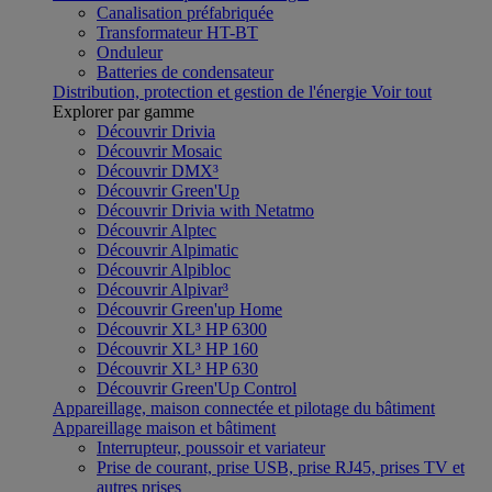
Canalisation préfabriquée
Transformateur HT-BT
Onduleur
Batteries de condensateur
Distribution, protection et gestion de l'énergie
Voir tout
Explorer par gamme
Découvrir Drivia
Découvrir Mosaic
Découvrir DMX³
Découvrir Green'Up
Découvrir Drivia with Netatmo
Découvrir Alptec
Découvrir Alpimatic
Découvrir Alpibloc
Découvrir Alpivar³
Découvrir Green'up Home
Découvrir XL³ HP 6300
Découvrir XL³ HP 160
Découvrir XL³ HP 630
Découvrir Green'Up Control
Appareillage, maison connectée et pilotage du bâtiment
Appareillage maison et bâtiment
Interrupteur, poussoir et variateur
Prise de courant, prise USB, prise RJ45, prises TV et
autres prises