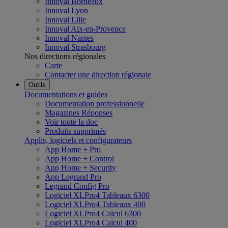
Innoval Bordeaux
Innoval Lyon
Innoval Lille
Innoval Aix-en-Provence
Innoval Nantes
Innoval Strasbourg
Nos directions régionales
Carte
Contacter une direction régionale
Outils
Documentations et guides
Documentation professionnelle
Magazines Réponses
Voir toute la doc
Produits supprimés
Applis, logiciels et configurateurs
App Home + Pro
App Home + Control
App Home + Security
App Legrand Pro
Legrand Config Pro
Logiciel XLPro4 Tableaux 6300
Logiciel XLPro4 Tableaux 400
Logiciel XLPro4 Calcul 6300
Logiciel XLPro4 Calcul 400