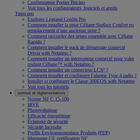
Configurateur Portier Bticino
Voir tous les configurateurs, logiciels et applis
Tutos pro
Explorer Legrand Config Pro
Comment installer la prise Céliane Surface Confort en
remplacement d’une ancienne prise ?
Comment raccorder des prises ensemble avec Céliane
Rapido ?
Comment installer le pack de démarrage connecté
Drivia with Netatmo ?
Comment installer un interrupteur connecté pour volet
roulant Céliane™ with Netatmo ?
Comment installer un connecteur LCS³ ?
Comment installer et configurer l’alarme Type 4 radio ?
Installer et configurer le Classe 300EOS with Netatmo
Voir tous les tutoriels
normes et réglementations
Norme NF C 15-100
IRVE
Photovoltaïque
Efficacité énergétique
Éclairage de sécurité
Sécurité Incendie
Profils Environnementaux Produits (PEP)
Marquage CE certification NF