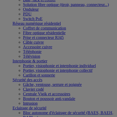
Solution fibre optique (tiroir, panneau, connecteur...)
Onduleur
PDU
Switch PoE
Réseau numérique résidentiel
Coffret de communication
Fibre optique résidentielle
Prise et connecteur RJ45
Câble cuivre
Accessoire cuivre
Téléphonie
Télévision
Interphonie & portier
Portier, visiophonie et interphonie individuel
Portier, visiophonie et interphonie collectif
Carillon et sonnerie
Sécurité des accès
Gâche, ventouse, serrure et poignée
Clavier codé
Centrale Vigik et accessoires
Bouton et poussoir anti-vandale
Intrusion
Eclairage de sécurité
Bloc autonome d'éclairage de sécurité (BAES, BAEH,