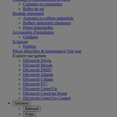
Colonnes et colonnettes
Boîtes de sol
Produits industriels
Armoires et coffrets industriels
Boîtiers industriels plastiques
Prises industrielles
Accessoires d'installation
Outillage
Eclairage
Hublots
Pièces détachées & maintenance
Voir tout
Explorer par gamme
Découvrir Drivia
Découvrir Mosaic
Découvrir DMX³
Découvrir Atlantic
Découvrir Céliane
Découvrir P17
Découvrir Green'Up
Découvrir Green'up Home
Découvrir Green'Up Control
Solutions
Bâtiment
Projet