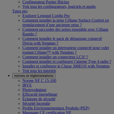
Configurateur Portier Bticino
Voir tous les configurateurs, logiciels et applis
Tutos pro
Explorer Legrand Config Pro
Comment installer la prise Céliane Surface Confort en
remplacement d’une ancienne prise ?
Comment raccorder des prises ensemble avec Céliane
Rapido ?
Comment installer le pack de démarrage connecté
Drivia with Netatmo ?
Comment installer un interrupteur connecté pour volet
roulant Céliane™ with Netatmo ?
Comment installer un connecteur LCS³ ?
Comment installer et configurer l’alarme Type 4 radio ?
Installer et configurer le Classe 300EOS with Netatmo
Voir tous les tutoriels
normes et réglementations
Norme NF C 15-100
IRVE
Photovoltaïque
Efficacité énergétique
Éclairage de sécurité
Sécurité Incendie
Profils Environnementaux Produits (PEP)
Marquage CE certification NF