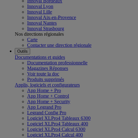
Innoval Bordeaux
Innoval Lyon
Innoval Lille
Innoval Aix-en-Provence
Innoval Nantes
Innoval Strasbourg
Nos directions régionales
Carte
Contacter une direction régionale
Outils
Documentations et guides
Documentation professionnelle
Magazines Réponses
Voir toute la doc
Produits supprimés
Applis, logiciels et configurateurs
App Home + Pro
App Home + Control
App Home + Security
App Legrand Pro
Legrand Config Pro
Logiciel XLPro4 Tableaux 6300
Logiciel XLPro4 Tableaux 400
Logiciel XLPro4 Calcul 6300
Logiciel XLPro4 Calcul 400