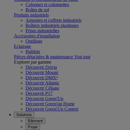
Colonnes et colonnettes
Boîtes de sol
Produits industriels
Armoires et coffrets industriels
Boîtiers industriels plastiques
Prises industrielles
Accessoires d'installation
Outillage
Eclairage
Hublots
Pièces détachées & maintenance
Voir tout
Explorer par gamme
Découvrir Drivia
Découvrir Mosaic
Découvrir DMX³
Découvrir Atlantic
Découvrir Céliane
Découvrir P17
Découvrir Green'Up
Découvrir Green'up Home
Découvrir Green'Up Control
Solutions
Bâtiment
Projet