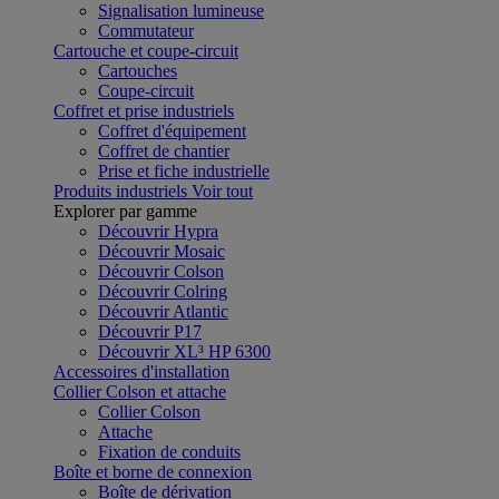
Signalisation lumineuse
Commutateur
Cartouche et coupe-circuit
Cartouches
Coupe-circuit
Coffret et prise industriels
Coffret d'équipement
Coffret de chantier
Prise et fiche industrielle
Produits industriels
Voir tout
Explorer par gamme
Découvrir Hypra
Découvrir Mosaic
Découvrir Colson
Découvrir Colring
Découvrir Atlantic
Découvrir P17
Découvrir XL³ HP 6300
Accessoires d'installation
Collier Colson et attache
Collier Colson
Attache
Fixation de conduits
Boîte et borne de connexion
Boîte de dérivation