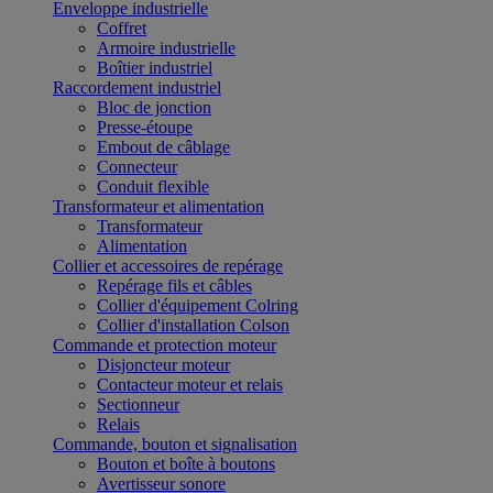
Enveloppe industrielle
Coffret
Armoire industrielle
Boîtier industriel
Raccordement industriel
Bloc de jonction
Presse-étoupe
Embout de câblage
Connecteur
Conduit flexible
Transformateur et alimentation
Transformateur
Alimentation
Collier et accessoires de repérage
Repérage fils et câbles
Collier d'équipement Colring
Collier d'installation Colson
Commande et protection moteur
Disjoncteur moteur
Contacteur moteur et relais
Sectionneur
Relais
Commande, bouton et signalisation
Bouton et boîte à boutons
Avertisseur sonore