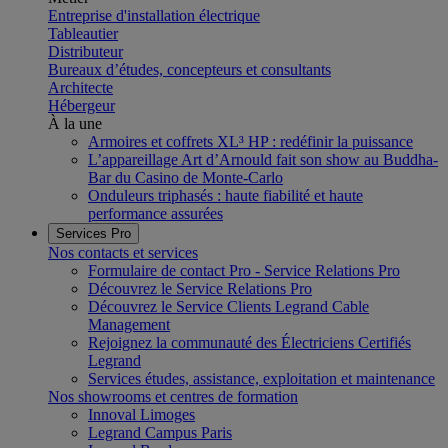
Entreprise d'installation électrique
Tableautier
Distributeur
Bureaux d’études, concepteurs et consultants
Architecte
Hébergeur
À la une
Armoires et coffrets XL³ HP : redéfinir la puissance
L’appareillage Art d’Arnould fait son show au Buddha-
Bar du Casino de Monte-Carlo
Onduleurs triphasés : haute fiabilité et haute
performance assurées
Services Pro
Nos contacts et services
Formulaire de contact Pro - Service Relations Pro
Découvrez le Service Relations Pro
Découvrez le Service Clients Legrand Cable
Management
Rejoignez la communauté des Électriciens Certifiés
Legrand
Services études, assistance, exploitation et maintenance
Nos showrooms et centres de formation
Innoval Limoges
Legrand Campus Paris