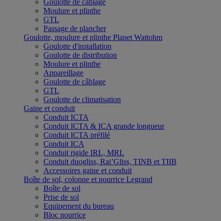
Goulotte de câblage
Moulure et plinthe
GTL
Passage de plancher
Goulotte, moulure et plinthe Planet Wattohm
Goulotte d'installation
Goulotte de distribution
Moulure et plinthe
Appareillage
Goulotte de câblage
GTL
Goulotte de climatisation
Gaine et conduit
Conduit ICTA
Conduit ICTA & ICA grande longueur
Conduit ICTA préfilé
Conduit ICA
Conduit rigide IRL, MRL
Conduit duogliss, Rai’Gliss, TINB et TIIB
Accessoires gaine et conduit
Boîte de sol, colonne et nourrice Legrand
Boîte de sol
Prise de sol
Equipement du bureau
Bloc nourrice