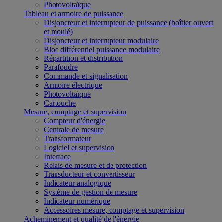
Photovoltaïque
Tableau et armoire de puissance
Disjoncteur et interrupteur de puissance (boîtier ouvert
et moulé)
Disjoncteur et interrupteur modulaire
Bloc différentiel puissance modulaire
Répartition et distribution
Parafoudre
Commande et signalisation
Armoire électrique
Photovoltaïque
Cartouche
Mesure, comptage et supervision
Compteur d'énergie
Centrale de mesure
Transformateur
Logiciel et supervision
Interface
Relais de mesure et de protection
Transducteur et convertisseur
Indicateur analogique
Système de gestion de mesure
Indicateur numérique
Accessoires mesure, comptage et supervision
Acheminement et qualité de l'énergie