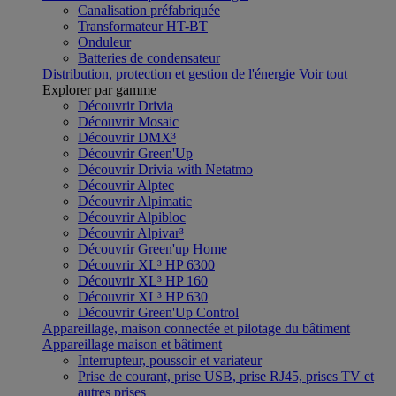
Canalisation préfabriquée
Transformateur HT-BT
Onduleur
Batteries de condensateur
Distribution, protection et gestion de l'énergie
Voir tout
Explorer par gamme
Découvrir Drivia
Découvrir Mosaic
Découvrir DMX³
Découvrir Green'Up
Découvrir Drivia with Netatmo
Découvrir Alptec
Découvrir Alpimatic
Découvrir Alpibloc
Découvrir Alpivar³
Découvrir Green'up Home
Découvrir XL³ HP 6300
Découvrir XL³ HP 160
Découvrir XL³ HP 630
Découvrir Green'Up Control
Appareillage, maison connectée et pilotage du bâtiment
Appareillage maison et bâtiment
Interrupteur, poussoir et variateur
Prise de courant, prise USB, prise RJ45, prises TV et
autres prises