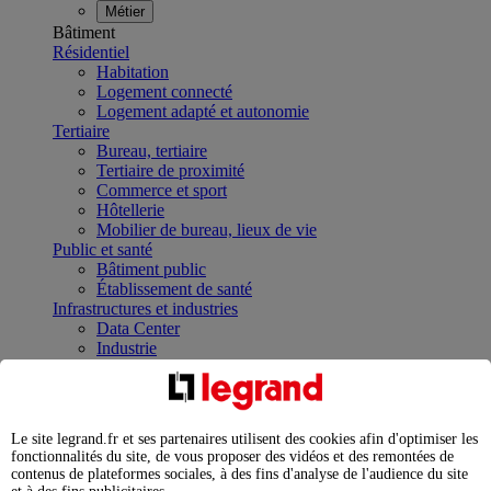
Métier
Bâtiment
Résidentiel
Habitation
Logement connecté
Logement adapté et autonomie
Tertiaire
Bureau, tertiaire
Tertiaire de proximité
Commerce et sport
Hôtellerie
Mobilier de bureau, lieux de vie
Public et santé
Bâtiment public
Établissement de santé
Infrastructures et industries
Data Center
Industrie
Infrastructures
À la une
Contrôler et planifier le fonctionnement des appareils
électriques avec le contacteur connecté
Le site legrand.fr et ses partenaires utilisent des cookies afin d'optimiser les
Répartir et optimiser son tableau électrique
fonctionnalités du site, de vous proposer des vidéos et des remontées de
Legrand Data Center Solutions : concentrer les
contenus de plateformes sociales, à des fins d'analyse de l'audience du site
expertises au service de vos performances