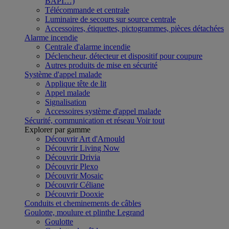
BAPI…)
Télécommande et centrale
Luminaire de secours sur source centrale
Accessoires, étiquettes, pictogrammes, pièces détachées
Alarme incendie
Centrale d'alarme incendie
Déclencheur, détecteur et dispositif pour coupure
Autres produits de mise en sécurité
Système d'appel malade
Applique tête de lit
Appel malade
Signalisation
Accessoires système d'appel malade
Sécurité, communication et réseau
Voir tout
Explorer par gamme
Découvrir Art d'Arnould
Découvrir Living Now
Découvrir Drivia
Découvrir Plexo
Découvrir Mosaic
Découvrir Céliane
Découvrir Dooxie
Conduits et cheminements de câbles
Goulotte, moulure et plinthe Legrand
Goulotte