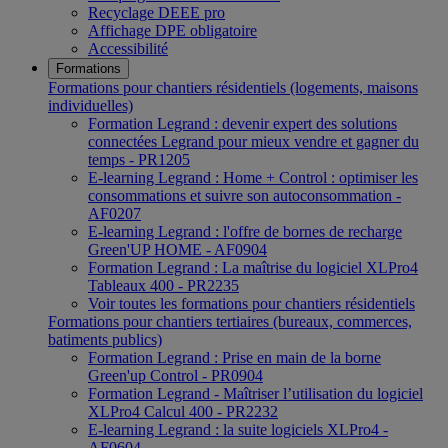
Recyclage DEEE pro
Affichage DPE obligatoire
Accessibilité
Formations
Formations pour chantiers résidentiels (logements, maisons
individuelles)
Formation Legrand : devenir expert des solutions
connectées Legrand pour mieux vendre et gagner du
temps - PR1205
E-learning Legrand : Home + Control : optimiser les
consommations et suivre son autoconsommation -
AF0207
E-learning Legrand : l'offre de bornes de recharge
Green'UP HOME - AF0904
Formation Legrand : La maîtrise du logiciel XLPro4
Tableaux 400 - PR2235
Voir toutes les formations pour chantiers résidentiels
Formations pour chantiers tertiaires (bureaux, commerces,
batiments publics)
Formation Legrand : Prise en main de la borne
Green'up Control - PR0904
Formation Legrand - Maîtriser l’utilisation du logiciel
XLPro4 Calcul 400 - PR2232
E-learning Legrand : la suite logiciels XLPro4 -
AF0604