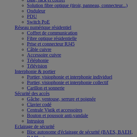
Solution fibre optique (tiroir, panneau, connecteur...)
Onduleur
PDU
Switch PoE
Réseau numérique résidentiel
Coffret de communication
Fibre optique résidentielle
Prise et connecteur RJ45
Câble cuivre
Accessoire cuivre
Téléphonie
Télévision
Interphonie & portier
Portier, visiophonie et interphonie individuel
Portier, visiophonie et interphonie collectif
Carillon et sonnerie
Sécurité des accès
Gâche, ventouse, serrure et poignée
Clavier codé
Centrale Vigik et accessoires
Bouton et poussoir anti-vandale
Intrusion
Eclairage de sécurité
Bloc autonome d'éclairage de sécurité (BAES, BAEH,