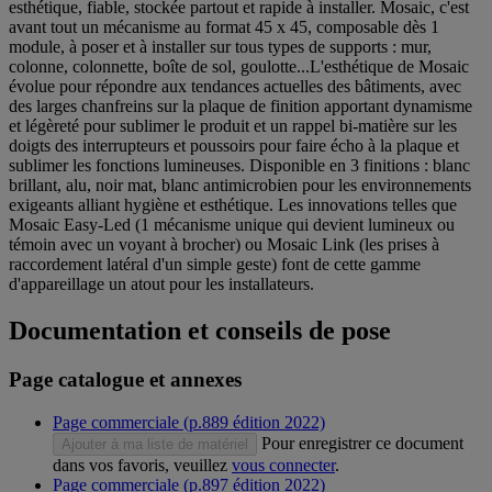
esthétique, fiable, stockée partout et rapide à installer. Mosaic, c'est
avant tout un mécanisme au format 45 x 45, composable dès 1
module, à poser et à installer sur tous types de supports : mur,
colonne, colonnette, boîte de sol, goulotte...L'esthétique de Mosaic
évolue pour répondre aux tendances actuelles des bâtiments, avec
des larges chanfreins sur la plaque de finition apportant dynamisme
et légèreté pour sublimer le produit et un rappel bi-matière sur les
doigts des interrupteurs et poussoirs pour faire écho à la plaque et
sublimer les fonctions lumineuses. Disponible en 3 finitions : blanc
brillant, alu, noir mat, blanc antimicrobien pour les environnements
exigeants alliant hygiène et esthétique. Les innovations telles que
Mosaic Easy-Led (1 mécanisme unique qui devient lumineux ou
témoin avec un voyant à brocher) ou Mosaic Link (les prises à
raccordement latéral d'un simple geste) font de cette gamme
d'appareillage un atout pour les installateurs.
Documentation et conseils de pose
Page catalogue et annexes
Page commerciale (p.889 édition 2022)
Pour enregistrer ce document
Ajouter à ma liste de matériel
dans vos favoris, veuillez
vous connecter
.
Page commerciale (p.897 édition 2022)