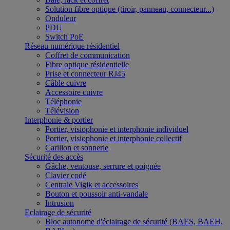
Solution fibre optique (tiroir, panneau, connecteur...)
Onduleur
PDU
Switch PoE
Réseau numérique résidentiel
Coffret de communication
Fibre optique résidentielle
Prise et connecteur RJ45
Câble cuivre
Accessoire cuivre
Téléphonie
Télévision
Interphonie & portier
Portier, visiophonie et interphonie individuel
Portier, visiophonie et interphonie collectif
Carillon et sonnerie
Sécurité des accès
Gâche, ventouse, serrure et poignée
Clavier codé
Centrale Vigik et accessoires
Bouton et poussoir anti-vandale
Intrusion
Eclairage de sécurité
Bloc autonome d'éclairage de sécurité (BAES, BAEH,