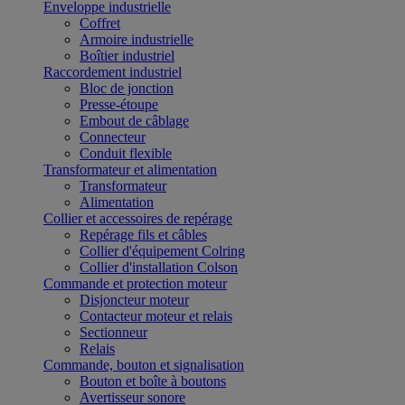
Enveloppe industrielle
Coffret
Armoire industrielle
Boîtier industriel
Raccordement industriel
Bloc de jonction
Presse-étoupe
Embout de câblage
Connecteur
Conduit flexible
Transformateur et alimentation
Transformateur
Alimentation
Collier et accessoires de repérage
Repérage fils et câbles
Collier d'équipement Colring
Collier d'installation Colson
Commande et protection moteur
Disjoncteur moteur
Contacteur moteur et relais
Sectionneur
Relais
Commande, bouton et signalisation
Bouton et boîte à boutons
Avertisseur sonore