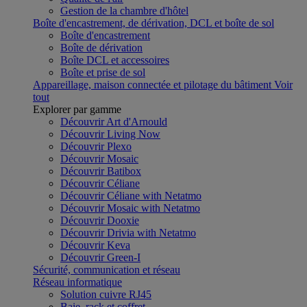
Gestion de la chambre d'hôtel
Boîte d'encastrement, de dérivation, DCL et boîte de sol
Boîte d'encastrement
Boîte de dérivation
Boîte DCL et accessoires
Boîte et prise de sol
Appareillage, maison connectée et pilotage du bâtiment
Voir
tout
Explorer par gamme
Découvrir Art d'Arnould
Découvrir Living Now
Découvrir Plexo
Découvrir Mosaic
Découvrir Batibox
Découvrir Céliane
Découvrir Céliane with Netatmo
Découvrir Mosaic with Netatmo
Découvrir Dooxie
Découvrir Drivia with Netatmo
Découvrir Keva
Découvrir Green-I
Sécurité, communication et réseau
Réseau informatique
Solution cuivre RJ45
Baie, rack et coffret