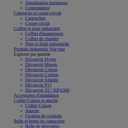
Signalisation lumineuse
Commutateur
Cartouche et coupe-circuit
Cartouches
Coupe-circuit
Coffret et prise industriels
Coffret d'équipement
Coffret de chantier
Prise et fiche industrielle
Produits industriels
Voir tout
Explorer par gamme
Découvrir Hypra
Découvrir Mosaic
Découvrir Colson
Découvrir Colring
Découvrir Atlantic
Découvrir P17
Découvrir XL³ HP 6300
Accessoires d'installation
Collier Colson et attache
Collier Colson
Attache
Fixation de conduits
Boîte et borne de connexion
Boîte de dérivation