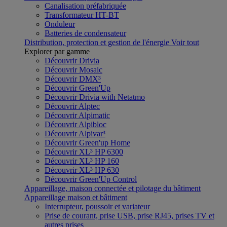
Canalisation préfabriquée
Transformateur HT-BT
Onduleur
Batteries de condensateur
Distribution, protection et gestion de l'énergie
Voir tout
Explorer par gamme
Découvrir Drivia
Découvrir Mosaic
Découvrir DMX³
Découvrir Green'Up
Découvrir Drivia with Netatmo
Découvrir Alptec
Découvrir Alpimatic
Découvrir Alpibloc
Découvrir Alpivar³
Découvrir Green'up Home
Découvrir XL³ HP 6300
Découvrir XL³ HP 160
Découvrir XL³ HP 630
Découvrir Green'Up Control
Appareillage, maison connectée et pilotage du bâtiment
Appareillage maison et bâtiment
Interrupteur, poussoir et variateur
Prise de courant, prise USB, prise RJ45, prises TV et
autres prises