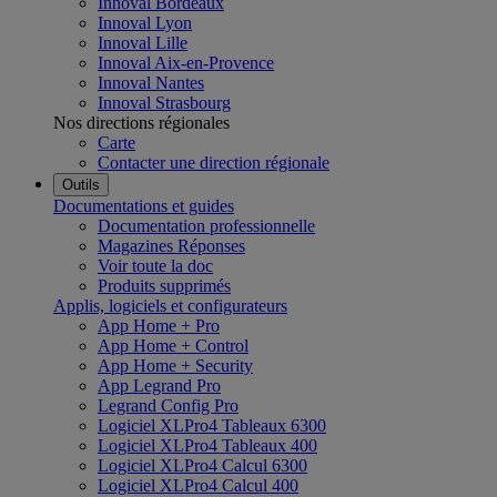
Innoval Bordeaux
Innoval Lyon
Innoval Lille
Innoval Aix-en-Provence
Innoval Nantes
Innoval Strasbourg
Nos directions régionales
Carte
Contacter une direction régionale
Outils
Documentations et guides
Documentation professionnelle
Magazines Réponses
Voir toute la doc
Produits supprimés
Applis, logiciels et configurateurs
App Home + Pro
App Home + Control
App Home + Security
App Legrand Pro
Legrand Config Pro
Logiciel XLPro4 Tableaux 6300
Logiciel XLPro4 Tableaux 400
Logiciel XLPro4 Calcul 6300
Logiciel XLPro4 Calcul 400