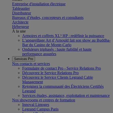
Entreprise d'installation électrique
Tableautier
Distributeur
Bureaux d’études, concepteurs et consultants
Architecte
Hébergeur
À la une
Armoires et coffrets XL³ HP : redéfinir la puissance
L’appareillage Art d’Arnould fait son show au Buddha-
Bar du Casino de Monte-Carlo
Onduleurs triphasés : haute fiabilité et haute
performance assurées
Services Pro
Nos contacts et services
Formulaire de contact Pro - Service Relations Pro
Découvrez le Service Relations Pro
Découvrez le Service Clients Legrand Cable
Management
Rejoignez la communauté des Électriciens Certifiés
Legrand
Services études, assistance, exploitation et maintenance
Nos showrooms et centres de formation
Innoval Limoges
Legrand Campus Paris