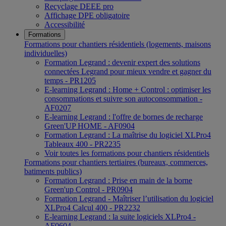
Recyclage DEEE pro
Affichage DPE obligatoire
Accessibilité
Formations
Formations pour chantiers résidentiels (logements, maisons
individuelles)
Formation Legrand : devenir expert des solutions
connectées Legrand pour mieux vendre et gagner du
temps - PR1205
E-learning Legrand : Home + Control : optimiser les
consommations et suivre son autoconsommation -
AF0207
E-learning Legrand : l'offre de bornes de recharge
Green'UP HOME - AF0904
Formation Legrand : La maîtrise du logiciel XLPro4
Tableaux 400 - PR2235
Voir toutes les formations pour chantiers résidentiels
Formations pour chantiers tertiaires (bureaux, commerces,
batiments publics)
Formation Legrand : Prise en main de la borne
Green'up Control - PR0904
Formation Legrand - Maîtriser l’utilisation du logiciel
XLPro4 Calcul 400 - PR2232
E-learning Legrand : la suite logiciels XLPro4 -
AF0604