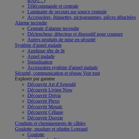
BAPI…)
Télécommande et centrale
Luminaire de secours sur source centrale
Accessoires, étiquettes, pictogrammes, pièces détachées
Alarme incendie
Centrale d'alarme incendie
Déclencheur, détecteur et dispositif pour coupure
Autres produits de mise en sécurité
Système d'appel malade
Applique tête de lit
Appel malade
Signalisation
Accessoires système d'appel malade
Sécurité, communication et réseau
Voir tout
Explorer par gamme
Découvrir Art d'Arnould
Découvrir Living Now
Découvrir Drivia
Découvrir Plexo
Découvrir Mosaic
Découvrir Céliane
Découvrir Dooxie
Conduits et cheminements de câbles
Goulotte, moulure et plinthe Legrand
Goulotte