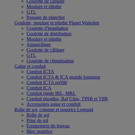
Goulotte de câblage
Moulure et plinthe
GTL
Passage de plancher
Goulotte, moulure et plinthe Planet Wattohm
Goulotte d'installation
Goulotte de distribution
Moulure et plinthe
Appareillage
Goulotte de câblage
GTL
Goulotte de climatisation
Gaine et conduit
Conduit ICTA
Conduit ICTA & ICA grande longueur
Conduit ICTA préfilé
Conduit ICA
Conduit rigide IRL, MRL
Conduit duogliss, Rai’Gliss, TINB et TIIB
Accessoires gaine et conduit
Boîte de sol, colonne et nourrice Legrand
Boîte de sol
Prise de sol
Equipement du bureau
Bloc nourrice