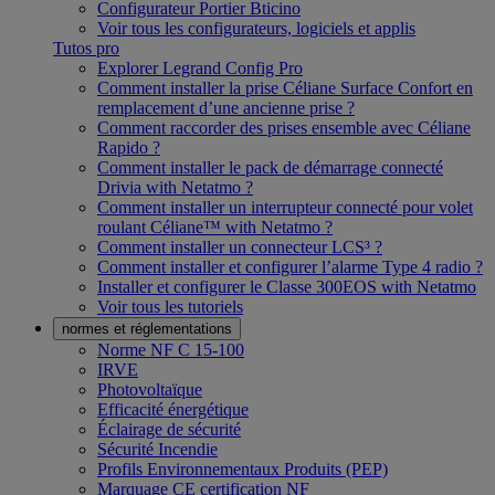
Configurateur Portier Bticino
Voir tous les configurateurs, logiciels et applis
Tutos pro
Explorer Legrand Config Pro
Comment installer la prise Céliane Surface Confort en
remplacement d’une ancienne prise ?
Comment raccorder des prises ensemble avec Céliane
Rapido ?
Comment installer le pack de démarrage connecté
Drivia with Netatmo ?
Comment installer un interrupteur connecté pour volet
roulant Céliane™ with Netatmo ?
Comment installer un connecteur LCS³ ?
Comment installer et configurer l’alarme Type 4 radio ?
Installer et configurer le Classe 300EOS with Netatmo
Voir tous les tutoriels
normes et réglementations
Norme NF C 15-100
IRVE
Photovoltaïque
Efficacité énergétique
Éclairage de sécurité
Sécurité Incendie
Profils Environnementaux Produits (PEP)
Marquage CE certification NF