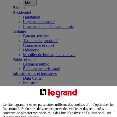
Métier
Bâtiment
Résidentiel
Habitation
Logement connecté
Logement adapté et autonomie
Tertiaire
Bureau, tertiaire
Tertiaire de proximité
Commerce et sport
Hôtellerie
Mobilier de bureau, lieux de vie
Public et santé
Bâtiment public
Établissement de santé
Infrastructures et industries
Data Center
Industrie
Infrastructures
À la une
Contrôler et planifier le fonctionnement des appareils
électriques avec le contacteur connecté
Le site legrand.fr et ses partenaires utilisent des cookies afin d'optimiser les
Répartir et optimiser son tableau électrique
fonctionnalités du site, de vous proposer des vidéos et des remontées de
Legrand Data Center Solutions : concentrer les
contenus de plateformes sociales, à des fins d'analyse de l'audience du site
expertises au service de vos performances