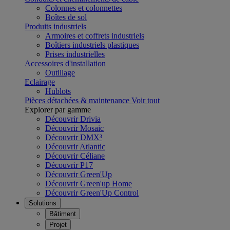
Colonnes et colonnettes
Boîtes de sol
Produits industriels
Armoires et coffrets industriels
Boîtiers industriels plastiques
Prises industrielles
Accessoires d'installation
Outillage
Eclairage
Hublots
Pièces détachées & maintenance
Voir tout
Explorer par gamme
Découvrir Drivia
Découvrir Mosaic
Découvrir DMX³
Découvrir Atlantic
Découvrir Céliane
Découvrir P17
Découvrir Green'Up
Découvrir Green'up Home
Découvrir Green'Up Control
Solutions
Bâtiment
Projet