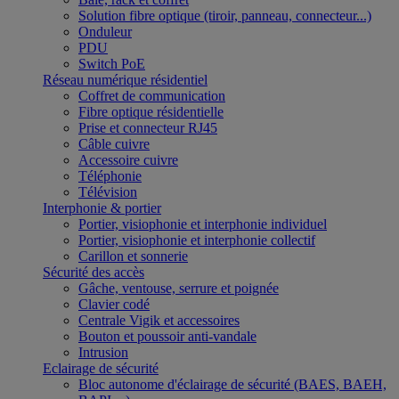
Solution fibre optique (tiroir, panneau, connecteur...)
Onduleur
PDU
Switch PoE
Réseau numérique résidentiel
Coffret de communication
Fibre optique résidentielle
Prise et connecteur RJ45
Câble cuivre
Accessoire cuivre
Téléphonie
Télévision
Interphonie & portier
Portier, visiophonie et interphonie individuel
Portier, visiophonie et interphonie collectif
Carillon et sonnerie
Sécurité des accès
Gâche, ventouse, serrure et poignée
Clavier codé
Centrale Vigik et accessoires
Bouton et poussoir anti-vandale
Intrusion
Eclairage de sécurité
Bloc autonome d'éclairage de sécurité (BAES, BAEH,