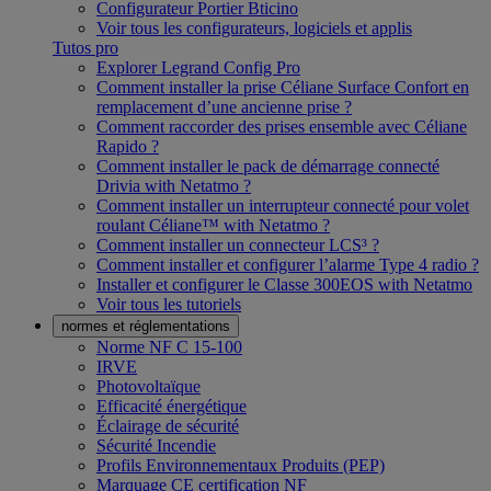
Configurateur Portier Bticino
Voir tous les configurateurs, logiciels et applis
Tutos pro
Explorer Legrand Config Pro
Comment installer la prise Céliane Surface Confort en
remplacement d’une ancienne prise ?
Comment raccorder des prises ensemble avec Céliane
Rapido ?
Comment installer le pack de démarrage connecté
Drivia with Netatmo ?
Comment installer un interrupteur connecté pour volet
roulant Céliane™ with Netatmo ?
Comment installer un connecteur LCS³ ?
Comment installer et configurer l’alarme Type 4 radio ?
Installer et configurer le Classe 300EOS with Netatmo
Voir tous les tutoriels
normes et réglementations
Norme NF C 15-100
IRVE
Photovoltaïque
Efficacité énergétique
Éclairage de sécurité
Sécurité Incendie
Profils Environnementaux Produits (PEP)
Marquage CE certification NF