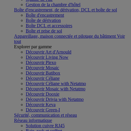
Gestion de la chambre d'hôtel
Boîte d'encastrement, de dérivation, DCL et boîte de sol
Boîte d'encastrement
Boîte de dérivation
Boîte DCL et accessoires
Boîte et prise de sol
Appareillage, maison connectée et pilotage du bâtiment
Voir
tout
Explorer par gamme
Découvrir Art d'Arnould
Découvrir Living Now
Découvrir Plexo
Découvrir Mosaic
Découvrir Batibox
Découvrir Céliane
Découvrir Céliane with Netatmo
Découvrir Mosaic with Netatmo
Découvrir Dooxie
Découvrir Drivia with Netatmo
Découvrir Keva
Découvrir Green-I
Sécurité, communication et réseau
Réseau informatique
Solution cuivre RJ45
Baie, rack et coffret