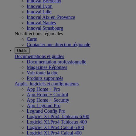
Innoval Bordeaux
Innoval Lyon
Innoval Lille
Innoval Aix-en-Provence
Innoval Nantes
Innoval Strasbourg
Nos directions régionales
Carte
Contacter une direction régionale
Outils
Documentations et guides
Documentation professionnelle
Magazines Réponses
Voir toute la doc
Produits supprimés
Applis, logiciels et configurateurs
App Home + Pro
App Home + Control
App Home + Security
App Legrand Pro
Legrand Config Pro
Logiciel XLPro4 Tableaux 6300
Logiciel XLPro4 Tableaux 400
Logiciel XLPro4 Calcul 6300
Logiciel XLPro4 Calcul 400