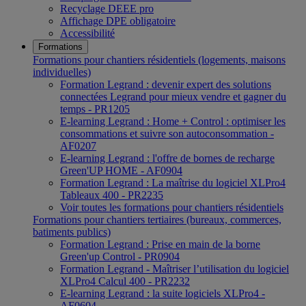
Recyclage DEEE pro
Affichage DPE obligatoire
Accessibilité
Formations
Formations pour chantiers résidentiels (logements, maisons
individuelles)
Formation Legrand : devenir expert des solutions
connectées Legrand pour mieux vendre et gagner du
temps - PR1205
E-learning Legrand : Home + Control : optimiser les
consommations et suivre son autoconsommation -
AF0207
E-learning Legrand : l'offre de bornes de recharge
Green'UP HOME - AF0904
Formation Legrand : La maîtrise du logiciel XLPro4
Tableaux 400 - PR2235
Voir toutes les formations pour chantiers résidentiels
Formations pour chantiers tertiaires (bureaux, commerces,
batiments publics)
Formation Legrand : Prise en main de la borne
Green'up Control - PR0904
Formation Legrand - Maîtriser l’utilisation du logiciel
XLPro4 Calcul 400 - PR2232
E-learning Legrand : la suite logiciels XLPro4 -
AF0604