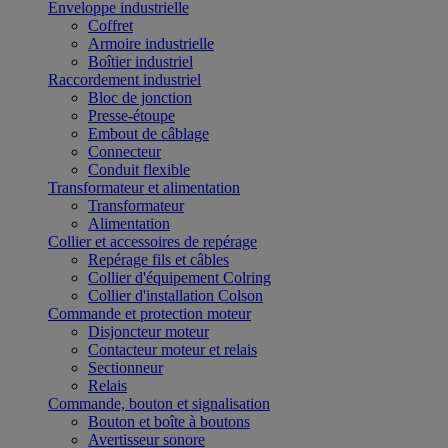
Enveloppe industrielle
Coffret
Armoire industrielle
Boîtier industriel
Raccordement industriel
Bloc de jonction
Presse-étoupe
Embout de câblage
Connecteur
Conduit flexible
Transformateur et alimentation
Transformateur
Alimentation
Collier et accessoires de repérage
Repérage fils et câbles
Collier d'équipement Colring
Collier d'installation Colson
Commande et protection moteur
Disjoncteur moteur
Contacteur moteur et relais
Sectionneur
Relais
Commande, bouton et signalisation
Bouton et boîte à boutons
Avertisseur sonore