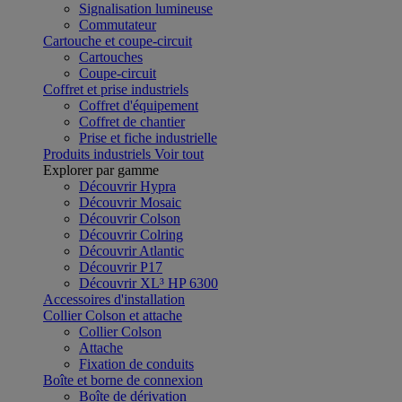
Signalisation lumineuse
Commutateur
Cartouche et coupe-circuit
Cartouches
Coupe-circuit
Coffret et prise industriels
Coffret d'équipement
Coffret de chantier
Prise et fiche industrielle
Produits industriels
Voir tout
Explorer par gamme
Découvrir Hypra
Découvrir Mosaic
Découvrir Colson
Découvrir Colring
Découvrir Atlantic
Découvrir P17
Découvrir XL³ HP 6300
Accessoires d'installation
Collier Colson et attache
Collier Colson
Attache
Fixation de conduits
Boîte et borne de connexion
Boîte de dérivation