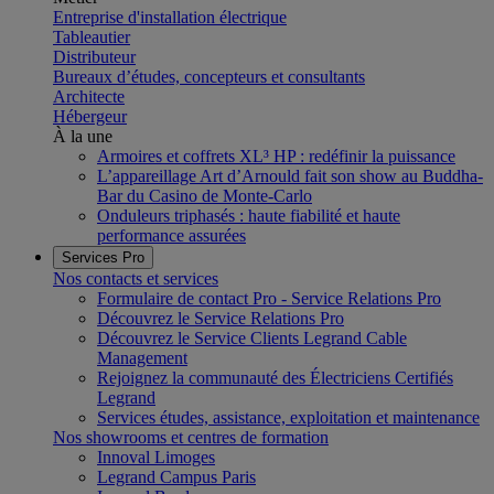
Entreprise d'installation électrique
Tableautier
Distributeur
Bureaux d’études, concepteurs et consultants
Architecte
Hébergeur
À la une
Armoires et coffrets XL³ HP : redéfinir la puissance
L’appareillage Art d’Arnould fait son show au Buddha-
Bar du Casino de Monte-Carlo
Onduleurs triphasés : haute fiabilité et haute
performance assurées
Services Pro
Nos contacts et services
Formulaire de contact Pro - Service Relations Pro
Découvrez le Service Relations Pro
Découvrez le Service Clients Legrand Cable
Management
Rejoignez la communauté des Électriciens Certifiés
Legrand
Services études, assistance, exploitation et maintenance
Nos showrooms et centres de formation
Innoval Limoges
Legrand Campus Paris