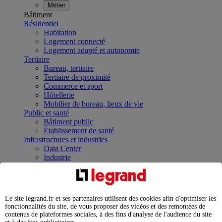
Métier
Bâtiment
Résidentiel
Habitation
Logement connecté
Logement adapté et autonomie
Tertiaire
Bureau, tertiaire
Tertiaire de proximité
Commerce et sport
Hôtellerie
Mobilier de bureau, lieux de vie
Public et santé
Bâtiment public
Établissement de santé
Infrastructures et industries
Data Center
Industrie
Infrastructures
À la une
Contrôler et planifier le fonctionnement des appareils
électriques avec le contacteur connecté
Le site legrand.fr et ses partenaires utilisent des cookies afin d'optimiser les
Répartir et optimiser son tableau électrique
fonctionnalités du site, de vous proposer des vidéos et des remontées de
Legrand Data Center Solutions : concentrer les
contenus de plateformes sociales, à des fins d'analyse de l'audience du site
expertises au service de vos performances