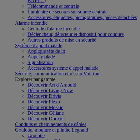
BAPI…)
Télécommande et centrale
Luminaire de secours sur source centrale
Accessoires, étiquettes, pictogrammes, pièces détachées
Alarme incendie
Centrale d'alarme incendie
Déclencheur, détecteur et dispositif pour coupure
Autres produits de mise en sécurité
Système d'appel malade
Applique tête de lit
Appel malade
Signalisation
Accessoires système d'appel malade
Sécurité, communication et réseau
Voir tout
Explorer par gamme
Découvrir Art d'Arnould
Découvrir Living Now
Découvrir Drivia
Découvrir Plexo
Découvrir Mosaic
Découvrir Céliane
Découvrir Dooxie
Conduits et cheminements de câbles
Goulotte, moulure et plinthe Legrand
Goulotte