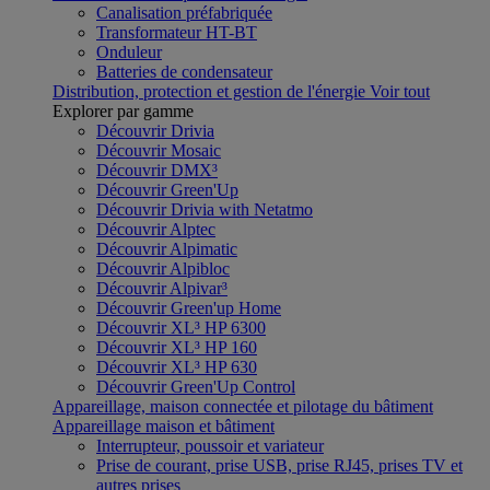
Canalisation préfabriquée
Transformateur HT-BT
Onduleur
Batteries de condensateur
Distribution, protection et gestion de l'énergie
Voir tout
Explorer par gamme
Découvrir Drivia
Découvrir Mosaic
Découvrir DMX³
Découvrir Green'Up
Découvrir Drivia with Netatmo
Découvrir Alptec
Découvrir Alpimatic
Découvrir Alpibloc
Découvrir Alpivar³
Découvrir Green'up Home
Découvrir XL³ HP 6300
Découvrir XL³ HP 160
Découvrir XL³ HP 630
Découvrir Green'Up Control
Appareillage, maison connectée et pilotage du bâtiment
Appareillage maison et bâtiment
Interrupteur, poussoir et variateur
Prise de courant, prise USB, prise RJ45, prises TV et
autres prises