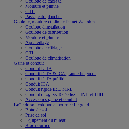
Goulotte de câblage
Moulure et plinthe
GTL
Passage de plancher
Goulotte, moulure et plinthe Planet Wattohm
Goulotte d'installation
Goulotte de distribution
Moulure et plinthe
Appareillage
Goulotte de câblage
GTL
Goulotte de climatisation
Gaine et conduit
Conduit ICTA
Conduit ICTA & ICA grande longueur
Conduit ICTA préfilé
Conduit ICA
Conduit rigide IRL, MRL
Conduit duogliss, Rai’Gliss, TINB et TIIB
Accessoires gaine et conduit
Boîte de sol, colonne et nourrice Legrand
Boîte de sol
Prise de sol
Equipement du bureau
Bloc nourrice