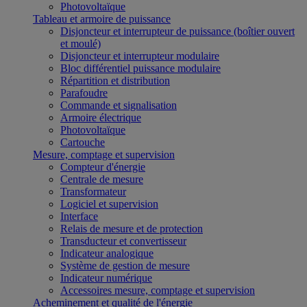
Photovoltaïque
Tableau et armoire de puissance
Disjoncteur et interrupteur de puissance (boîtier ouvert
et moulé)
Disjoncteur et interrupteur modulaire
Bloc différentiel puissance modulaire
Répartition et distribution
Parafoudre
Commande et signalisation
Armoire électrique
Photovoltaïque
Cartouche
Mesure, comptage et supervision
Compteur d'énergie
Centrale de mesure
Transformateur
Logiciel et supervision
Interface
Relais de mesure et de protection
Transducteur et convertisseur
Indicateur analogique
Système de gestion de mesure
Indicateur numérique
Accessoires mesure, comptage et supervision
Acheminement et qualité de l'énergie