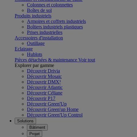
Colonnes et colonnettes
Boîtes de sol
Produits industriels
Armoires et coffrets industriels
Boîtiers industriels plastiques
Prises industrielles
Accessoires d'installation
Outillage
Eclairage
Hublots
Pièces détachées & maintenance
Voir tout
Explorer par gamme
Découvrir Drivia
Découvrir Mosaic
Découvrir DMX³
Découvrir Atlantic
Découvrir Céliane
Découvrir P17
Découvrir Green'Up
Découvrir Green'up Home
Découvrir Green'Up Control
Solutions
Bâtiment
Projet