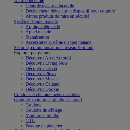
Alarme incendie
Centrale d'alarme incendie
Déclencheur, détecteur et dispositif pour coupure
Autres produits de mise en sécurité
Système d'appel malade
Applique tête de lit
Appel malade
Signalisation
Accessoires système d'appel malade
Sécurité, communication et réseau
Voir tout
Explorer par gamme
Découvrir Art d'Arnould
Découvrir Living Now
Découvrir Drivia
Découvrir Plexo
Découvrir Mosaic
Découvrir Céliane
Découvrir Dooxie
Conduits et cheminements de câbles
Goulotte, moulure et plinthe Legrand
Goulotte
Goulotte de câblage
Moulure et plinthe
GTL
Passage de plancher