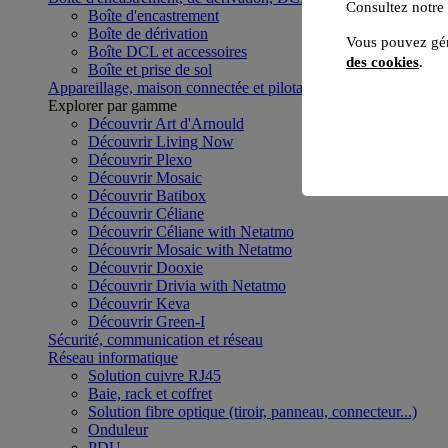
Consultez notre
Boîte d'encastrement
Boîte de dérivation
Vous pouvez gér
Boîte DCL et accessoires
des cookies
.
Boîte et prise de sol
Appareillage, maison connectée et pilotage du bâtiment
Voir to
Explorer par gamme
Découvrir Art d'Arnould
Découvrir Living Now
Découvrir Plexo
Découvrir Mosaic
Découvrir Batibox
Découvrir Céliane
Découvrir Céliane with Netatmo
Découvrir Mosaic with Netatmo
Découvrir Dooxie
Découvrir Drivia with Netatmo
Découvrir Keva
Découvrir Green-I
Sécurité, communication et réseau
Réseau informatique
Solution cuivre RJ45
Baie, rack et coffret
Solution fibre optique (tiroir, panneau, connecteur...)
Onduleur
PDU