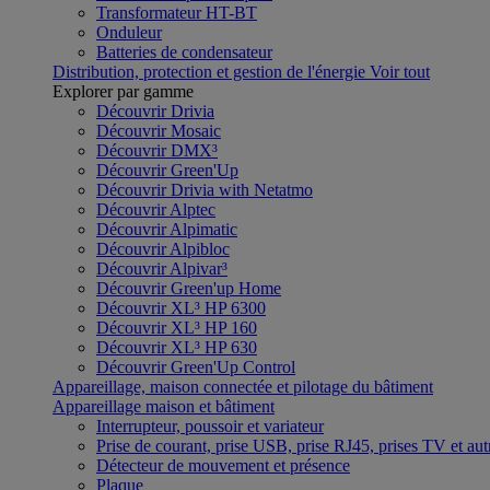
Transformateur HT-BT
Onduleur
Batteries de condensateur
Distribution, protection et gestion de l'énergie
Voir tout
Explorer par gamme
Découvrir Drivia
Découvrir Mosaic
Découvrir DMX³
Découvrir Green'Up
Découvrir Drivia with Netatmo
Découvrir Alptec
Découvrir Alpimatic
Découvrir Alpibloc
Découvrir Alpivar³
Découvrir Green'up Home
Découvrir XL³ HP 6300
Découvrir XL³ HP 160
Découvrir XL³ HP 630
Découvrir Green'Up Control
Appareillage, maison connectée et pilotage du bâtiment
Appareillage maison et bâtiment
Interrupteur, poussoir et variateur
Prise de courant, prise USB, prise RJ45, prises TV et aut
Détecteur de mouvement et présence
Plaque