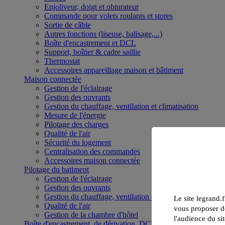
Enjoliveur, doigt et obturateur
Commande pour volets roulants et stores
Sortie de câble
Autres fonctions (liseuse, balisage,...)
Boîte d'encastrement et DCL
Support, boîtier & cadre saillie
Thermostat
Accessoires appareillage maison et bâtiment
Maison connectée
Gestion de l'éclairage
Gestion des ouvrants
Gestion du chauffage, ventilation et climatisation
Mesure de l'énergie
Pilotage des charges
Qualité de l'air
Sécurité du logement
Centralisation des commandes
Accessoires maison connectée
Pilotage du batiment
Gestion de l'éclairage
Gestion des ouvrants
Gestion du chauffage, ventilation et climatisation
Le site legrand.f
Qualité de l'air
vous proposer de
Gestion de la chambre d'hôtel
l'audience du sit
Boîte d'encastrement, de dérivation, DCL et boîte de sol