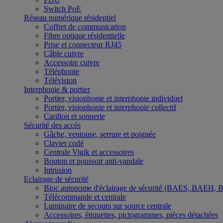
Switch PoE
Réseau numérique résidentiel
Coffret de communication
Fibre optique résidentielle
Prise et connecteur RJ45
Câble cuivre
Accessoire cuivre
Téléphonie
Télévision
Interphonie & portier
Portier, visiophonie et interphonie individuel
Portier, visiophonie et interphonie collectif
Carillon et sonnerie
Sécurité des accès
Gâche, ventouse, serrure et poignée
Clavier codé
Centrale Vigik et accessoires
Bouton et poussoir anti-vandale
Intrusion
Eclairage de sécurité
Bloc autonome d'éclairage de sécurité (BAES, BAEH,
Télécommande et centrale
Luminaire de secours sur source centrale
Accessoires, étiquettes, pictogrammes, pièces détachées