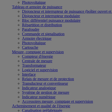
Photovoltaïque
Tableau et armoire de puissance
Disjoncteur et interrupteur de puissance (boîtier ouvert e
Disjoncteur et interrupteur modulaire
Bloc différentiel puissance modulaire
Répartition et distribution
Parafoudre
Commande et signalisation
Armoire électrique
Photovoltaïque
Cartouche
Mesure, comptage et supervision
Compteur d'énergie
Centrale de mesure
Transformateur
Logiciel et supervision
Interface
Relais de mesure et de protection
Transducteur et convertisseur
Indicateur analogique
Système de gestion de mesure
Indicateur numérique
Accessoires mesure, comptage et supervision
Acheminement et qualité de l'énergie
Canalisation préfabriquée