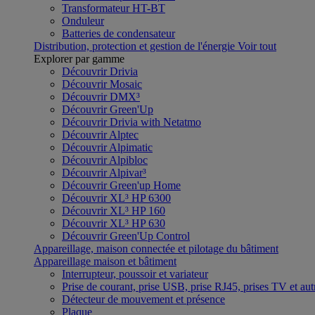
Transformateur HT-BT
Onduleur
Batteries de condensateur
Distribution, protection et gestion de l'énergie
Voir tout
Explorer par gamme
Découvrir Drivia
Découvrir Mosaic
Découvrir DMX³
Découvrir Green'Up
Découvrir Drivia with Netatmo
Découvrir Alptec
Découvrir Alpimatic
Découvrir Alpibloc
Découvrir Alpivar³
Découvrir Green'up Home
Découvrir XL³ HP 6300
Découvrir XL³ HP 160
Découvrir XL³ HP 630
Découvrir Green'Up Control
Appareillage, maison connectée et pilotage du bâtiment
Appareillage maison et bâtiment
Interrupteur, poussoir et variateur
Prise de courant, prise USB, prise RJ45, prises TV et aut
Détecteur de mouvement et présence
Plaque