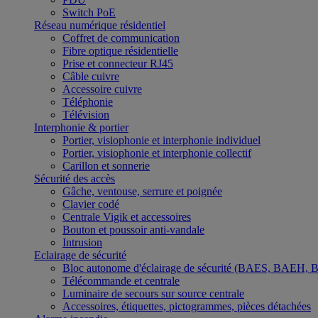
Switch PoE
Réseau numérique résidentiel
Coffret de communication
Fibre optique résidentielle
Prise et connecteur RJ45
Câble cuivre
Accessoire cuivre
Téléphonie
Télévision
Interphonie & portier
Portier, visiophonie et interphonie individuel
Portier, visiophonie et interphonie collectif
Carillon et sonnerie
Sécurité des accès
Gâche, ventouse, serrure et poignée
Clavier codé
Centrale Vigik et accessoires
Bouton et poussoir anti-vandale
Intrusion
Eclairage de sécurité
Bloc autonome d'éclairage de sécurité (BAES, BAEH,
Télécommande et centrale
Luminaire de secours sur source centrale
Accessoires, étiquettes, pictogrammes, pièces détachées