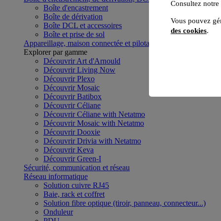
Consultez notre
Boîte d'encastrement
Boîte de dérivation
Vous pouvez gér
Boîte DCL et accessoires
des cookies
.
Boîte et prise de sol
Appareillage, maison connectée et pilotage du bâtiment
Voir to
Explorer par gamme
Découvrir Art d'Arnould
Découvrir Living Now
Découvrir Plexo
Découvrir Mosaic
Découvrir Batibox
Découvrir Céliane
Découvrir Céliane with Netatmo
Découvrir Mosaic with Netatmo
Découvrir Dooxie
Découvrir Drivia with Netatmo
Découvrir Keva
Découvrir Green-I
Sécurité, communication et réseau
Réseau informatique
Solution cuivre RJ45
Baie, rack et coffret
Solution fibre optique (tiroir, panneau, connecteur...)
Onduleur
PDU