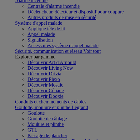
Alarme incendie
Centrale d'alarme incendie
Déclencheur, détecteur et dispositif pour coupure
Autres produits de mise en sécurité
Système d'appel malade
Applique tête de lit
Appel malade
Signalisation
Accessoires système d'appel malade
Sécurité, communication et réseau
Voir tout
Explorer par gamme
Découvrir Art d'Arnould
Découvrir Living Now
Découvrir Drivia
Découvrir Plexo
Découvrir Mosaic
Découvrir Céliane
Découvrir Dooxie
Conduits et cheminements de câbles
Goulotte, moulure et plinthe Legrand
Goulotte
Goulotte de câblage
Moulure et plinthe
GTL
Passage de plancher