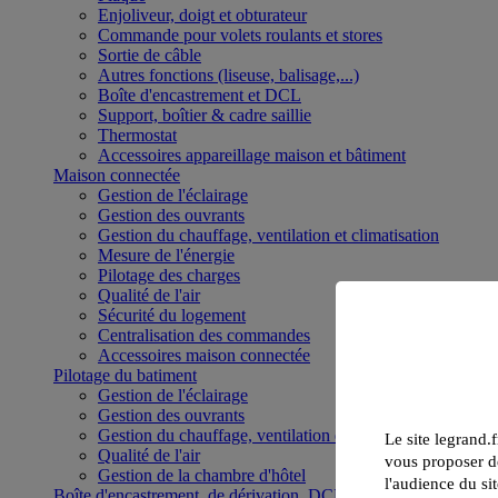
Enjoliveur, doigt et obturateur
Commande pour volets roulants et stores
Sortie de câble
Autres fonctions (liseuse, balisage,...)
Boîte d'encastrement et DCL
Support, boîtier & cadre saillie
Thermostat
Accessoires appareillage maison et bâtiment
Maison connectée
Gestion de l'éclairage
Gestion des ouvrants
Gestion du chauffage, ventilation et climatisation
Mesure de l'énergie
Pilotage des charges
Qualité de l'air
Sécurité du logement
Centralisation des commandes
Accessoires maison connectée
Pilotage du batiment
Gestion de l'éclairage
Gestion des ouvrants
Gestion du chauffage, ventilation et climatisation
Le site legrand.f
Qualité de l'air
vous proposer de
Gestion de la chambre d'hôtel
l'audience du sit
Boîte d'encastrement, de dérivation, DCL et boîte de sol