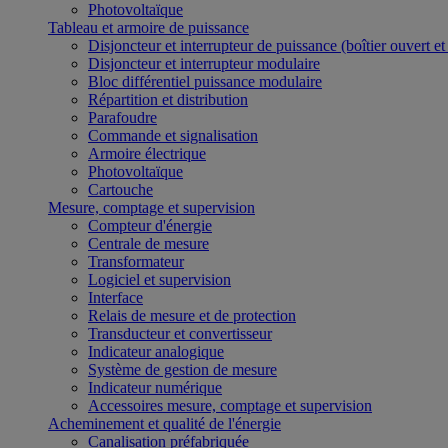
Photovoltaïque
Tableau et armoire de puissance
Disjoncteur et interrupteur de puissance (boîtier ouvert e
Disjoncteur et interrupteur modulaire
Bloc différentiel puissance modulaire
Répartition et distribution
Parafoudre
Commande et signalisation
Armoire électrique
Photovoltaïque
Cartouche
Mesure, comptage et supervision
Compteur d'énergie
Centrale de mesure
Transformateur
Logiciel et supervision
Interface
Relais de mesure et de protection
Transducteur et convertisseur
Indicateur analogique
Système de gestion de mesure
Indicateur numérique
Accessoires mesure, comptage et supervision
Acheminement et qualité de l'énergie
Canalisation préfabriquée