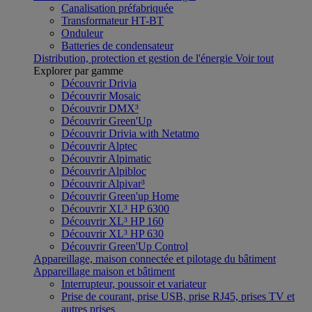
Canalisation préfabriquée
Transformateur HT-BT
Onduleur
Batteries de condensateur
Distribution, protection et gestion de l'énergie
Voir tout
Explorer par gamme
Découvrir Drivia
Découvrir Mosaic
Découvrir DMX³
Découvrir Green'Up
Découvrir Drivia with Netatmo
Découvrir Alptec
Découvrir Alpimatic
Découvrir Alpibloc
Découvrir Alpivar³
Découvrir Green'up Home
Découvrir XL³ HP 6300
Découvrir XL³ HP 160
Découvrir XL³ HP 630
Découvrir Green'Up Control
Appareillage, maison connectée et pilotage du bâtiment
Appareillage maison et bâtiment
Interrupteur, poussoir et variateur
Prise de courant, prise USB, prise RJ45, prises TV et
autres prises