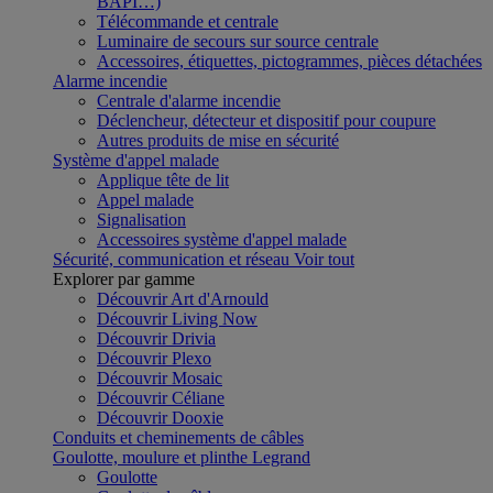
BAPI…)
Télécommande et centrale
Luminaire de secours sur source centrale
Accessoires, étiquettes, pictogrammes, pièces détachées
Alarme incendie
Centrale d'alarme incendie
Déclencheur, détecteur et dispositif pour coupure
Autres produits de mise en sécurité
Système d'appel malade
Applique tête de lit
Appel malade
Signalisation
Accessoires système d'appel malade
Sécurité, communication et réseau
Voir tout
Explorer par gamme
Découvrir Art d'Arnould
Découvrir Living Now
Découvrir Drivia
Découvrir Plexo
Découvrir Mosaic
Découvrir Céliane
Découvrir Dooxie
Conduits et cheminements de câbles
Goulotte, moulure et plinthe Legrand
Goulotte