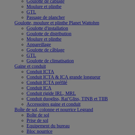
Goulotte de câblage
Moulure et plinthe
GTL
Passage de plancher
Goulotte, moulure et plinthe Planet Wattohm
Goulotte d'installation
Goulotte de distribution
Moulure et plinthe
Appareillage
Goulotte de câblage
GTL
Goulotte de climatisation
Gaine et conduit
Conduit ICTA
Conduit ICTA & ICA grande longueur
Conduit ICTA préfilé
Conduit ICA
Conduit rigide IRL, MRL
Conduit duogliss, Rai’Gliss, TINB et TIIB
Accessoires gaine et conduit
Boîte de sol, colonne et nourrice Legrand
Boîte de sol
Prise de sol
Equipement du bureau
Bloc nourrice