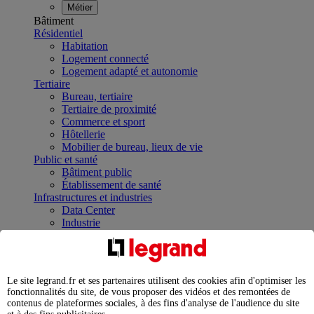
Métier
Bâtiment
Résidentiel
Habitation
Logement connecté
Logement adapté et autonomie
Tertiaire
Bureau, tertiaire
Tertiaire de proximité
Commerce et sport
Hôtellerie
Mobilier de bureau, lieux de vie
Public et santé
Bâtiment public
Établissement de santé
Infrastructures et industries
Data Center
Industrie
Infrastructures
À la une
Contrôler et planifier le fonctionnement des appareils
électriques avec le contacteur connecté
Le site legrand.fr et ses partenaires utilisent des cookies afin d'optimiser les
Répartir et optimiser son tableau électrique
fonctionnalités du site, de vous proposer des vidéos et des remontées de
Legrand Data Center Solutions : concentrer les
contenus de plateformes sociales, à des fins d'analyse de l'audience du site
expertises au service de vos performances