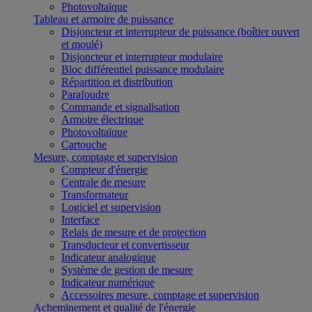
Photovoltaïque
Tableau et armoire de puissance
Disjoncteur et interrupteur de puissance (boîtier ouvert
et moulé)
Disjoncteur et interrupteur modulaire
Bloc différentiel puissance modulaire
Répartition et distribution
Parafoudre
Commande et signalisation
Armoire électrique
Photovoltaïque
Cartouche
Mesure, comptage et supervision
Compteur d'énergie
Centrale de mesure
Transformateur
Logiciel et supervision
Interface
Relais de mesure et de protection
Transducteur et convertisseur
Indicateur analogique
Système de gestion de mesure
Indicateur numérique
Accessoires mesure, comptage et supervision
Acheminement et qualité de l'énergie