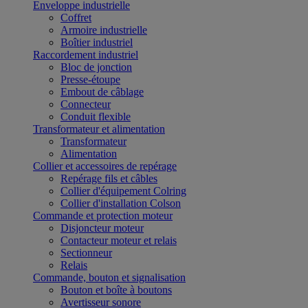
Enveloppe industrielle
Coffret
Armoire industrielle
Boîtier industriel
Raccordement industriel
Bloc de jonction
Presse-étoupe
Embout de câblage
Connecteur
Conduit flexible
Transformateur et alimentation
Transformateur
Alimentation
Collier et accessoires de repérage
Repérage fils et câbles
Collier d'équipement Colring
Collier d'installation Colson
Commande et protection moteur
Disjoncteur moteur
Contacteur moteur et relais
Sectionneur
Relais
Commande, bouton et signalisation
Bouton et boîte à boutons
Avertisseur sonore