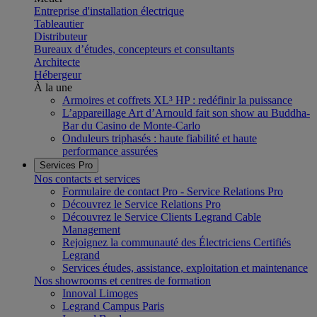
Entreprise d'installation électrique
Tableautier
Distributeur
Bureaux d’études, concepteurs et consultants
Architecte
Hébergeur
À la une
Armoires et coffrets XL³ HP : redéfinir la puissance
L’appareillage Art d’Arnould fait son show au Buddha-
Bar du Casino de Monte-Carlo
Onduleurs triphasés : haute fiabilité et haute
performance assurées
Services Pro
Nos contacts et services
Formulaire de contact Pro - Service Relations Pro
Découvrez le Service Relations Pro
Découvrez le Service Clients Legrand Cable
Management
Rejoignez la communauté des Électriciens Certifiés
Legrand
Services études, assistance, exploitation et maintenance
Nos showrooms et centres de formation
Innoval Limoges
Legrand Campus Paris