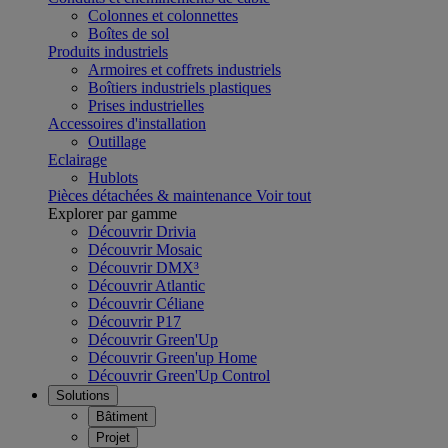
Colonnes et colonnettes
Boîtes de sol
Produits industriels
Armoires et coffrets industriels
Boîtiers industriels plastiques
Prises industrielles
Accessoires d'installation
Outillage
Eclairage
Hublots
Pièces détachées & maintenance
Voir tout
Explorer par gamme
Découvrir Drivia
Découvrir Mosaic
Découvrir DMX³
Découvrir Atlantic
Découvrir Céliane
Découvrir P17
Découvrir Green'Up
Découvrir Green'up Home
Découvrir Green'Up Control
Solutions
Bâtiment
Projet