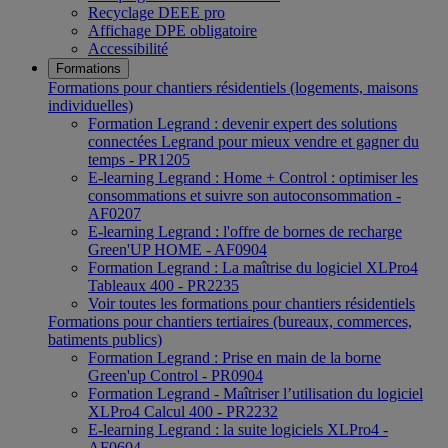
Recyclage DEEE pro
Affichage DPE obligatoire
Accessibilité
Formations
Formations pour chantiers résidentiels (logements, maisons
individuelles)
Formation Legrand : devenir expert des solutions
connectées Legrand pour mieux vendre et gagner du
temps - PR1205
E-learning Legrand : Home + Control : optimiser les
consommations et suivre son autoconsommation -
AF0207
E-learning Legrand : l'offre de bornes de recharge
Green'UP HOME - AF0904
Formation Legrand : La maîtrise du logiciel XLPro4
Tableaux 400 - PR2235
Voir toutes les formations pour chantiers résidentiels
Formations pour chantiers tertiaires (bureaux, commerces,
batiments publics)
Formation Legrand : Prise en main de la borne
Green'up Control - PR0904
Formation Legrand - Maîtriser l’utilisation du logiciel
XLPro4 Calcul 400 - PR2232
E-learning Legrand : la suite logiciels XLPro4 -
AF0604