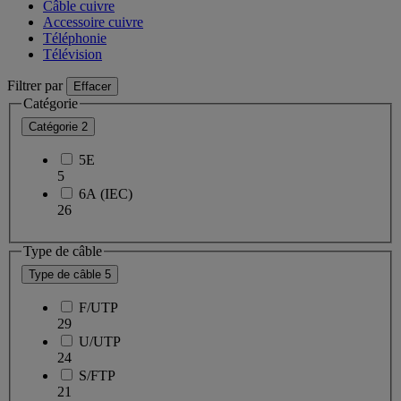
Câble cuivre
Accessoire cuivre
Téléphonie
Télévision
Filtrer par
Effacer
Catégorie
Catégorie
2
5E
5
6A (IEC)
26
Type de câble
Type de câble
5
F/UTP
29
U/UTP
24
S/FTP
21