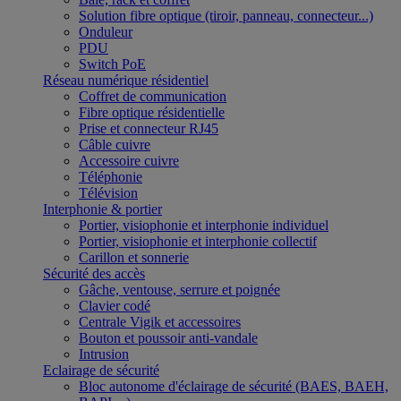
Solution fibre optique (tiroir, panneau, connecteur...)
Onduleur
PDU
Switch PoE
Réseau numérique résidentiel
Coffret de communication
Fibre optique résidentielle
Prise et connecteur RJ45
Câble cuivre
Accessoire cuivre
Téléphonie
Télévision
Interphonie & portier
Portier, visiophonie et interphonie individuel
Portier, visiophonie et interphonie collectif
Carillon et sonnerie
Sécurité des accès
Gâche, ventouse, serrure et poignée
Clavier codé
Centrale Vigik et accessoires
Bouton et poussoir anti-vandale
Intrusion
Eclairage de sécurité
Bloc autonome d'éclairage de sécurité (BAES, BAEH,