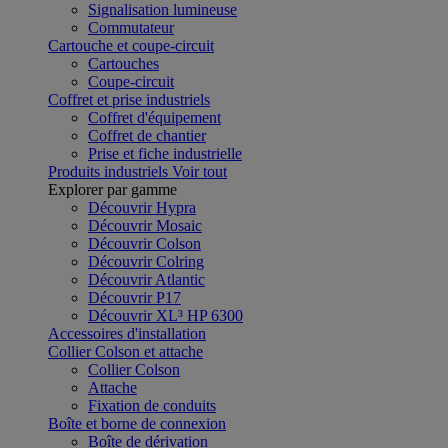
Signalisation lumineuse
Commutateur
Cartouche et coupe-circuit
Cartouches
Coupe-circuit
Coffret et prise industriels
Coffret d'équipement
Coffret de chantier
Prise et fiche industrielle
Produits industriels
Voir tout
Explorer par gamme
Découvrir Hypra
Découvrir Mosaic
Découvrir Colson
Découvrir Colring
Découvrir Atlantic
Découvrir P17
Découvrir XL³ HP 6300
Accessoires d'installation
Collier Colson et attache
Collier Colson
Attache
Fixation de conduits
Boîte et borne de connexion
Boîte de dérivation