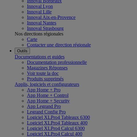
Innoval Bordeaux
Innoval Lyon
Innoval Lille
Innoval Aix-en-Provence
Innoval Nantes
Innoval Strasbourg
Nos directions régionales
Carte
Contacter une direction régionale
Outils
Documentations et guides
Documentation professionnelle
Magazines Réponses
Voir toute la doc
Produits supprimés
Applis, logiciels et configurateurs
App Home + Pro
App Home + Control
App Home + Security
App Legrand Pro
Legrand Config Pro
Logiciel XLPro4 Tableaux 6300
Logiciel XLPro4 Tableaux 400
Logiciel XLPro4 Calcul 6300
Logiciel XLPro4 Calcul 400