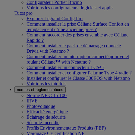
Configurateur Portier Bticino
Voir tous les configurateurs, logiciels et applis
Tutos pro
Explorer Legrand Config Pro
Comment installer la prise Céliane Surface Confort en
remplacement d’une ancienne prise ?
Comment raccorder des prises ensemble avec Céliane
Rapido ?
Comment installer le pack de démarrage connecté
Drivia with Netatmo ?
Comment installer un interrupteur connecté pour volet
roulant Céliane™ with Netatmo ?
Comment installer un connecteur LCS³ ?
Comment installer et configurer l’alarme Type 4 radio ?
Installer et configurer le Classe 300EOS with Netatmo
Voir tous les tutoriels
normes et réglementations
Norme NF C 15-100
IRVE
Photovoltaïque
Efficacité énergétique
Éclairage de sécurité
Sécurité Incendie
Profils Environnementaux Produits (PEP)
Marquage CE certification NF