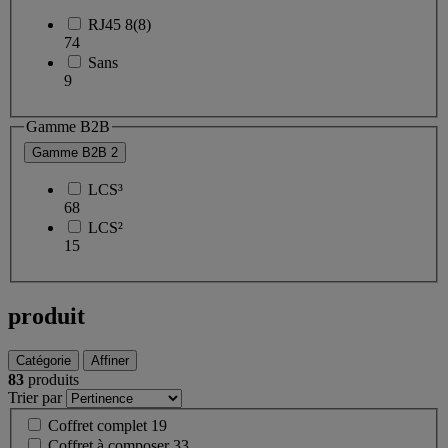
RJ45 8(8)
74
Sans
9
Gamme B2B
Gamme B2B
2
LCS³
68
LCS²
15
produit
Catégorie
Affiner
83
produits
Trier par
Coffret complet
19
Coffret à composer
33