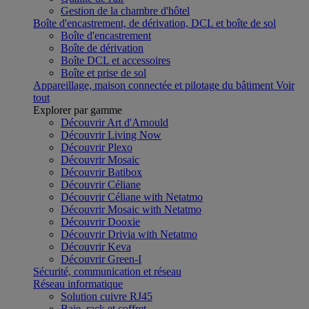
Gestion de la chambre d'hôtel
Boîte d'encastrement, de dérivation, DCL et boîte de sol
Boîte d'encastrement
Boîte de dérivation
Boîte DCL et accessoires
Boîte et prise de sol
Appareillage, maison connectée et pilotage du bâtiment
Voir
tout
Explorer par gamme
Découvrir Art d'Arnould
Découvrir Living Now
Découvrir Plexo
Découvrir Mosaic
Découvrir Batibox
Découvrir Céliane
Découvrir Céliane with Netatmo
Découvrir Mosaic with Netatmo
Découvrir Dooxie
Découvrir Drivia with Netatmo
Découvrir Keva
Découvrir Green-I
Sécurité, communication et réseau
Réseau informatique
Solution cuivre RJ45
Baie, rack et coffret