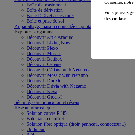
Consultez notre
Boîte d'encastrement
Boîte de dérivation
Vous pouvez gér
Boîte DCL et accessoires
des cookies
.
Boîte et prise de sol
Appareillage, maison connectée et pilotage du bâtiment
Voir to
Explorer par gamme
Découvrir Art d'Arnould
Découvrir Living Now
Découvrir Plexo
Découvrir Mosaic
Découvrir Batibox
Découvrir Céliane
Découvrir Céliane with Netatmo
Découvrir Mosaic with Netatmo
Découvrir Dooxie
Découvrir Drivia with Netatmo
Découvrir Keva
Découvrir Green-I
Sécurité, communication et réseau
Réseau informatique
Solution cuivre RJ45
Baie, rack et coffret
Solution fibre optique (tiroir, panneau, connecteur...)
Onduleur
PDU