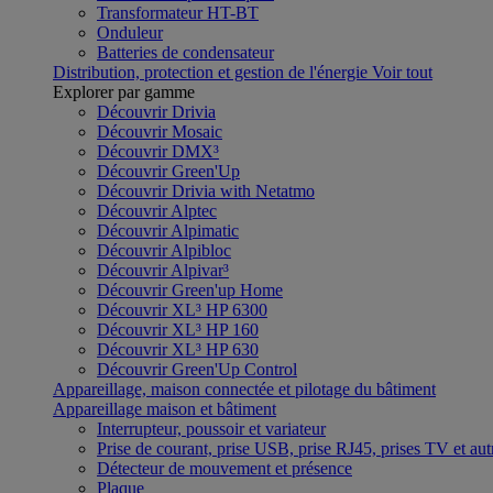
Transformateur HT-BT
Onduleur
Batteries de condensateur
Distribution, protection et gestion de l'énergie
Voir tout
Explorer par gamme
Découvrir Drivia
Découvrir Mosaic
Découvrir DMX³
Découvrir Green'Up
Découvrir Drivia with Netatmo
Découvrir Alptec
Découvrir Alpimatic
Découvrir Alpibloc
Découvrir Alpivar³
Découvrir Green'up Home
Découvrir XL³ HP 6300
Découvrir XL³ HP 160
Découvrir XL³ HP 630
Découvrir Green'Up Control
Appareillage, maison connectée et pilotage du bâtiment
Appareillage maison et bâtiment
Interrupteur, poussoir et variateur
Prise de courant, prise USB, prise RJ45, prises TV et aut
Détecteur de mouvement et présence
Plaque