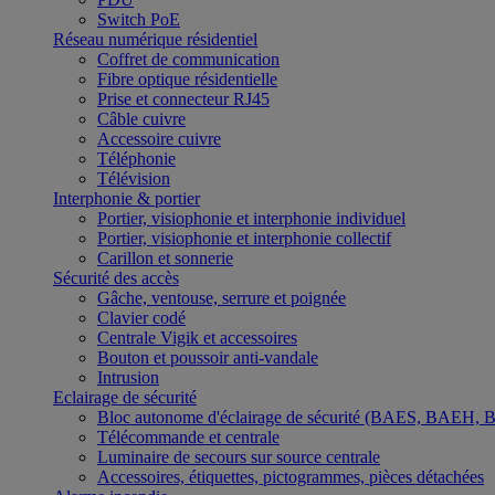
Switch PoE
Réseau numérique résidentiel
Coffret de communication
Fibre optique résidentielle
Prise et connecteur RJ45
Câble cuivre
Accessoire cuivre
Téléphonie
Télévision
Interphonie & portier
Portier, visiophonie et interphonie individuel
Portier, visiophonie et interphonie collectif
Carillon et sonnerie
Sécurité des accès
Gâche, ventouse, serrure et poignée
Clavier codé
Centrale Vigik et accessoires
Bouton et poussoir anti-vandale
Intrusion
Eclairage de sécurité
Bloc autonome d'éclairage de sécurité (BAES, BAEH,
Télécommande et centrale
Luminaire de secours sur source centrale
Accessoires, étiquettes, pictogrammes, pièces détachées