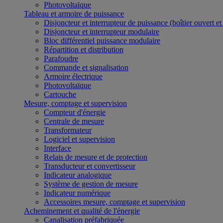
Photovoltaïque
Tableau et armoire de puissance
Disjoncteur et interrupteur de puissance (boîtier ouvert e
Disjoncteur et interrupteur modulaire
Bloc différentiel puissance modulaire
Répartition et distribution
Parafoudre
Commande et signalisation
Armoire électrique
Photovoltaïque
Cartouche
Mesure, comptage et supervision
Compteur d'énergie
Centrale de mesure
Transformateur
Logiciel et supervision
Interface
Relais de mesure et de protection
Transducteur et convertisseur
Indicateur analogique
Système de gestion de mesure
Indicateur numérique
Accessoires mesure, comptage et supervision
Acheminement et qualité de l'énergie
Canalisation préfabriquée