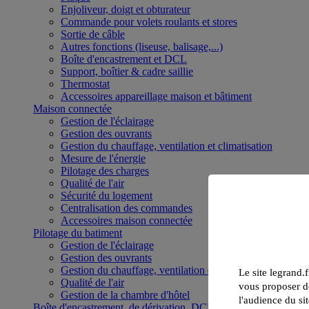
Enjoliveur, doigt et obturateur
Commande pour volets roulants et stores
Sortie de câble
Autres fonctions (liseuse, balisage,...)
Boîte d'encastrement et DCL
Support, boîtier & cadre saillie
Thermostat
Accessoires appareillage maison et bâtiment
Maison connectée
Gestion de l'éclairage
Gestion des ouvrants
Gestion du chauffage, ventilation et climatisation
Mesure de l'énergie
Pilotage des charges
Qualité de l'air
Sécurité du logement
Centralisation des commandes
Accessoires maison connectée
Pilotage du batiment
Gestion de l'éclairage
Gestion des ouvrants
Gestion du chauffage, ventilation et climatisation
Le site legrand.f
Qualité de l'air
vous proposer de
Gestion de la chambre d'hôtel
l'audience du sit
Boîte d'encastrement, de dérivation, DCL et boîte de sol