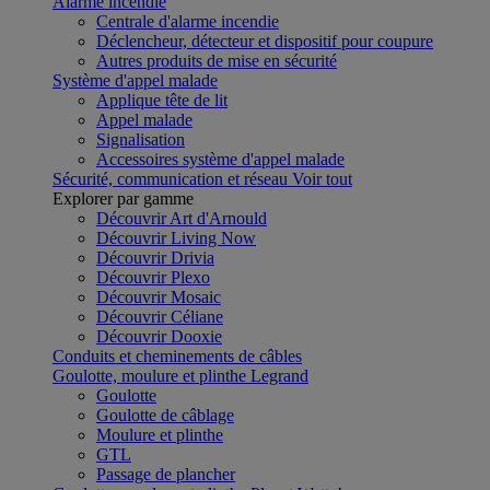
Alarme incendie
Centrale d'alarme incendie
Déclencheur, détecteur et dispositif pour coupure
Autres produits de mise en sécurité
Système d'appel malade
Applique tête de lit
Appel malade
Signalisation
Accessoires système d'appel malade
Sécurité, communication et réseau
Voir tout
Explorer par gamme
Découvrir Art d'Arnould
Découvrir Living Now
Découvrir Drivia
Découvrir Plexo
Découvrir Mosaic
Découvrir Céliane
Découvrir Dooxie
Conduits et cheminements de câbles
Goulotte, moulure et plinthe Legrand
Goulotte
Goulotte de câblage
Moulure et plinthe
GTL
Passage de plancher