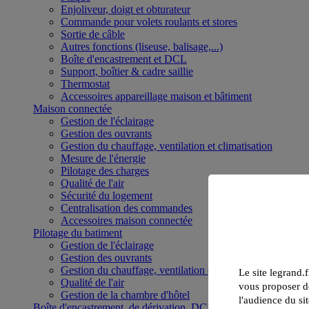
Enjoliveur, doigt et obturateur
Commande pour volets roulants et stores
Sortie de câble
Autres fonctions (liseuse, balisage,...)
Boîte d'encastrement et DCL
Support, boîtier & cadre saillie
Thermostat
Accessoires appareillage maison et bâtiment
Maison connectée
Gestion de l'éclairage
Gestion des ouvrants
Gestion du chauffage, ventilation et climatisation
Mesure de l'énergie
Pilotage des charges
Qualité de l'air
Sécurité du logement
Centralisation des commandes
Accessoires maison connectée
Pilotage du batiment
Gestion de l'éclairage
Gestion des ouvrants
Gestion du chauffage, ventilation et climatisation
Le site legrand.f
Qualité de l'air
vous proposer de
Gestion de la chambre d'hôtel
l'audience du sit
Boîte d'encastrement, de dérivation, DCL et boîte de sol