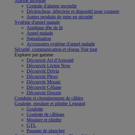
Alarme incendie
Centrale d'alarme incendie
Déclencheur, détecteur et dispositif pour coupure
Autres produits de mise en sécurité
Système d'appel malade
Applique tête de lit
Appel malade
Signalisation
Accessoires système d'appel malade
Sécurité, communication et réseau
Voir tout
Explorer par gamme
Découvrir Art d'Arnould
Découvrir Living Now
Découvrir Drivia
Découvrir Plexo
Découvrir Mosaic
Découvrir Céliane
Découvrir Dooxie
Conduits et cheminements de câbles
Goulotte, moulure et plinthe Legrand
Goulotte
Goulotte de câblage
Moulure et plinthe
GTL
Passage de plancher