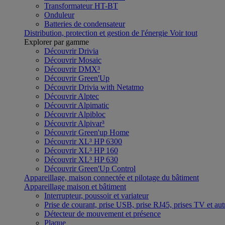
Transformateur HT-BT
Onduleur
Batteries de condensateur
Distribution, protection et gestion de l'énergie
Voir tout
Explorer par gamme
Découvrir Drivia
Découvrir Mosaic
Découvrir DMX³
Découvrir Green'Up
Découvrir Drivia with Netatmo
Découvrir Alptec
Découvrir Alpimatic
Découvrir Alpibloc
Découvrir Alpivar³
Découvrir Green'up Home
Découvrir XL³ HP 6300
Découvrir XL³ HP 160
Découvrir XL³ HP 630
Découvrir Green'Up Control
Appareillage, maison connectée et pilotage du bâtiment
Appareillage maison et bâtiment
Interrupteur, poussoir et variateur
Prise de courant, prise USB, prise RJ45, prises TV et aut
Détecteur de mouvement et présence
Plaque