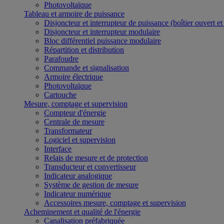
Photovoltaïque
Tableau et armoire de puissance
Disjoncteur et interrupteur de puissance (boîtier ouvert e
Disjoncteur et interrupteur modulaire
Bloc différentiel puissance modulaire
Répartition et distribution
Parafoudre
Commande et signalisation
Armoire électrique
Photovoltaïque
Cartouche
Mesure, comptage et supervision
Compteur d'énergie
Centrale de mesure
Transformateur
Logiciel et supervision
Interface
Relais de mesure et de protection
Transducteur et convertisseur
Indicateur analogique
Système de gestion de mesure
Indicateur numérique
Accessoires mesure, comptage et supervision
Acheminement et qualité de l'énergie
Canalisation préfabriquée