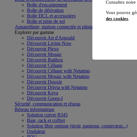
Consultez notre
Boîte d'encastrement
Boîte de dérivation
Vous pouvez gér
Boîte DCL et accessoires
des cookies
.
Boîte et prise de sol
Appareillage, maison connectée et pilotage du bâtiment
Voir to
Explorer par gamme
Découvrir Art d'Arnould
Découvrir Living Now
Découvrir Plexo
Découvrir Mosaic
Découvrir Batibox
Découvrir Céliane
Découvrir Céliane with Netatmo
Découvrir Mosaic with Netatmo
Découvrir Dooxie
Découvrir Drivia with Netatmo
Découvrir Keva
Découvrir Green-I
Sécurité, communication et réseau
Réseau informatique
Solution cuivre RJ45
Baie, rack et coffret
Solution fibre optique (tiroir, panneau, connecteur...)
Onduleur
PDU