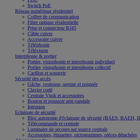
Switch PoE
Réseau numérique résidentiel
Coffret de communication
Fibre optique résidentielle
Prise et connecteur RJ45
Câble cuivre
Accessoire cuivre
Téléphonie
Télévision
Interphonie & portier
Portier, visiophonie et interphonie individuel
Portier, visiophonie et interphonie collectif
Carillon et sonnerie
Sécurité des accès
Gâche, ventouse, serrure et poignée
Clavier codé
Centrale Vigik et accessoires
Bouton et poussoir anti-vandale
Intrusion
Eclairage de sécurité
Bloc autonome d'éclairage de sécurité (BAES, BAEH,
Télécommande et centrale
Luminaire de secours sur source centrale
Accessoires, étiquettes, pictogrammes, pièces détachées