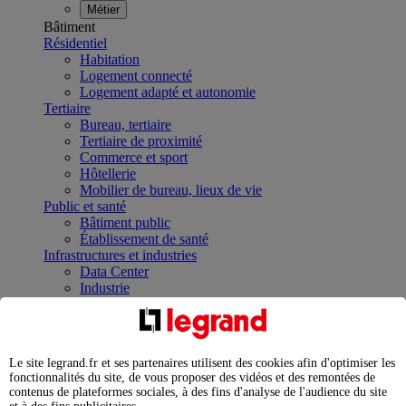
Métier
Bâtiment
Résidentiel
Habitation
Logement connecté
Logement adapté et autonomie
Tertiaire
Bureau, tertiaire
Tertiaire de proximité
Commerce et sport
Hôtellerie
Mobilier de bureau, lieux de vie
Public et santé
Bâtiment public
Établissement de santé
Infrastructures et industries
Data Center
Industrie
Infrastructures
À la une
Contrôler et planifier le fonctionnement des appareils
électriques avec le contacteur connecté
Le site legrand.fr et ses partenaires utilisent des cookies afin d'optimiser les
Répartir et optimiser son tableau électrique
fonctionnalités du site, de vous proposer des vidéos et des remontées de
Legrand Data Center Solutions : concentrer les
contenus de plateformes sociales, à des fins d'analyse de l'audience du site
expertises au service de vos performances