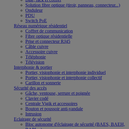
Solution fibre optique (tiroir, panneau, connecteur...)
Onduleur
PDU
Switch PoE
Réseau numérique résidentiel
Coffret de communication
Fibre optique résidentielle
Prise et connecteur RJ45
Câble cuivre
Accessoire cuivre
Téléphonie
Télévision
Interphonie & portier
Portier, visiophonie et interphonie individuel
Portier, visiophonie et interphonie collectif
Carillon et sonnerie
Sécurité des accès
Gâche, ventouse, serrure et poignée
Clavier codé
Centrale Vigik et accessoires
Bouton et poussoir anti-vandale
Intrusion
Eclairage de sécurité
Bloc autonome d'éclairage de sécurité (BAES, BAEH,