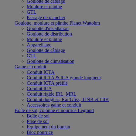
Goulotte de câblage
Moulure et plinthe
GTL
Passage de plancher
Goulotte, moulure et plinthe Planet Wattohm
Goulotte d'installation
Goulotte de distribution
Moulure et plinthe
Appareillage
Goulotte de câblage
GTL
Goulotte de climatisation
Gaine et conduit
Conduit ICTA
Conduit ICTA & ICA grande longueur
Conduit ICTA préfilé
Conduit ICA
Conduit rigide IRL, MRL
Conduit duogliss, Rai’Gliss, TINB et TIIB
Accessoires gaine et conduit
Boîte de sol, colonne et nourrice Legrand
Boîte de sol
Prise de sol
Equipement du bureau
Bloc nourrice