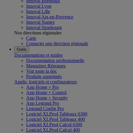
Innoval Bordeaux
Innoval Lyon
Innoval Lille
Innoval Aix-en-Provence
Innoval Nantes
Innoval Strasbourg
Nos directions régionales
Carte
Contacter une direction régionale
Outils
Documentations et guides
Documentation professionnelle
Magazines Réponses
Voir toute la doc
Produits supprimés
Applis, logiciels et configurateurs
App Home + Pro
App Home + Control
App Home + Security
App Legrand Pro
Legrand Config Pro
Logiciel XLPro4 Tableaux 6300
Logiciel XLPro4 Tableaux 400
Logiciel XLPro4 Calcul 6300
Logiciel XLPro4 Calcul 400