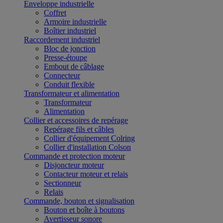
Enveloppe industrielle
Coffret
Armoire industrielle
Boîtier industriel
Raccordement industriel
Bloc de jonction
Presse-étoupe
Embout de câblage
Connecteur
Conduit flexible
Transformateur et alimentation
Transformateur
Alimentation
Collier et accessoires de repérage
Repérage fils et câbles
Collier d'équipement Colring
Collier d'installation Colson
Commande et protection moteur
Disjoncteur moteur
Contacteur moteur et relais
Sectionneur
Relais
Commande, bouton et signalisation
Bouton et boîte à boutons
Avertisseur sonore