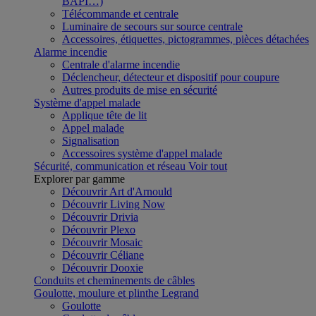
BAPI…)
Télécommande et centrale
Luminaire de secours sur source centrale
Accessoires, étiquettes, pictogrammes, pièces détachées
Alarme incendie
Centrale d'alarme incendie
Déclencheur, détecteur et dispositif pour coupure
Autres produits de mise en sécurité
Système d'appel malade
Applique tête de lit
Appel malade
Signalisation
Accessoires système d'appel malade
Sécurité, communication et réseau
Voir tout
Explorer par gamme
Découvrir Art d'Arnould
Découvrir Living Now
Découvrir Drivia
Découvrir Plexo
Découvrir Mosaic
Découvrir Céliane
Découvrir Dooxie
Conduits et cheminements de câbles
Goulotte, moulure et plinthe Legrand
Goulotte