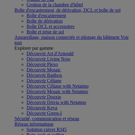
Gestion de la chambre d'hôtel
Boîte d'encastrement, de dérivation, DCL et boîte de sol
Boîte d'encastrement
Boîte de dérivation
Boîte DCL et accessoires
Boîte et prise de sol
Appareillage, maison connectée et pilotage du bâtiment
Voir
tout
Explorer par gamme
Découvrir Art d'Arnould
Découvrir Living Now
Découvrir Plexo
Découvrir Mosaic
Découvrir Batibox
Découvrir Céliane
Découvrir Céliane with Netatmo
Découvrir Mosaic with Netatmo
Découvrir Dooxie
Découvrir Drivia with Netatmo
Découvrir Keva
Découvrir Green-I
Sécurité, communication et réseau
Réseau informatique
Solution cuivre RJ45
Baie, rack et coffret