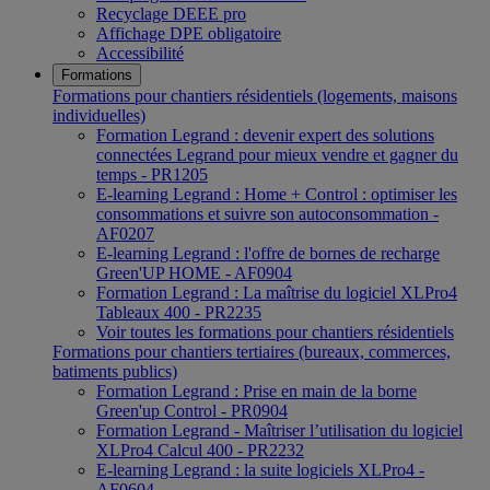
Recyclage DEEE pro
Affichage DPE obligatoire
Accessibilité
Formations
Formations pour chantiers résidentiels (logements, maisons
individuelles)
Formation Legrand : devenir expert des solutions
connectées Legrand pour mieux vendre et gagner du
temps - PR1205
E-learning Legrand : Home + Control : optimiser les
consommations et suivre son autoconsommation -
AF0207
E-learning Legrand : l'offre de bornes de recharge
Green'UP HOME - AF0904
Formation Legrand : La maîtrise du logiciel XLPro4
Tableaux 400 - PR2235
Voir toutes les formations pour chantiers résidentiels
Formations pour chantiers tertiaires (bureaux, commerces,
batiments publics)
Formation Legrand : Prise en main de la borne
Green'up Control - PR0904
Formation Legrand - Maîtriser l’utilisation du logiciel
XLPro4 Calcul 400 - PR2232
E-learning Legrand : la suite logiciels XLPro4 -
AF0604