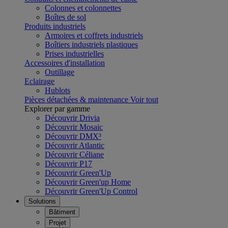
Colonnes et colonnettes
Boîtes de sol
Produits industriels
Armoires et coffrets industriels
Boîtiers industriels plastiques
Prises industrielles
Accessoires d'installation
Outillage
Eclairage
Hublots
Pièces détachées & maintenance
Voir tout
Explorer par gamme
Découvrir Drivia
Découvrir Mosaic
Découvrir DMX³
Découvrir Atlantic
Découvrir Céliane
Découvrir P17
Découvrir Green'Up
Découvrir Green'up Home
Découvrir Green'Up Control
Solutions
Bâtiment
Projet