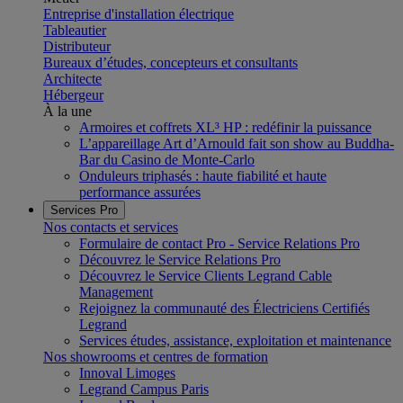
Entreprise d'installation électrique
Tableautier
Distributeur
Bureaux d’études, concepteurs et consultants
Architecte
Hébergeur
À la une
Armoires et coffrets XL³ HP : redéfinir la puissance
L’appareillage Art d’Arnould fait son show au Buddha-
Bar du Casino de Monte-Carlo
Onduleurs triphasés : haute fiabilité et haute
performance assurées
Services Pro
Nos contacts et services
Formulaire de contact Pro - Service Relations Pro
Découvrez le Service Relations Pro
Découvrez le Service Clients Legrand Cable
Management
Rejoignez la communauté des Électriciens Certifiés
Legrand
Services études, assistance, exploitation et maintenance
Nos showrooms et centres de formation
Innoval Limoges
Legrand Campus Paris