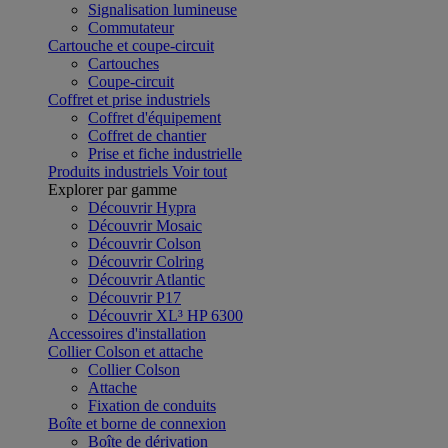
Signalisation lumineuse
Commutateur
Cartouche et coupe-circuit
Cartouches
Coupe-circuit
Coffret et prise industriels
Coffret d'équipement
Coffret de chantier
Prise et fiche industrielle
Produits industriels
Voir tout
Explorer par gamme
Découvrir Hypra
Découvrir Mosaic
Découvrir Colson
Découvrir Colring
Découvrir Atlantic
Découvrir P17
Découvrir XL³ HP 6300
Accessoires d'installation
Collier Colson et attache
Collier Colson
Attache
Fixation de conduits
Boîte et borne de connexion
Boîte de dérivation