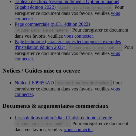
Tableau de choix (réseau multimédia Optimum manuel
Gigabit édition 2022)
Pour
Ajouter à ma liste de matériel
enregistrer ce document dans vos favoris, veuillez
vous
connecter
.
Page commerciale (p.631 édition 2022)
Pour enregistrer ce document
Ajouter à ma liste de matériel
dans vos favoris, veuillez
vous connecter
.
Page technique (caractéristiques techniques et exemples
d'installation édition 2022)
Pour
Ajouter à ma liste de matériel
enregistrer ce document dans vos favoris, veuillez
vous
connecter
.
Notices / Guides mise en oeuvre
Notice LE09653AD
Pour
Ajouter à ma liste de matériel
enregistrer ce document dans vos favoris, veuillez
vous
connecter
.
Documents & argumentaires commerciaux
Les solutions multimédia : Choisir en toute sérénité
Pour enregistrer ce document
Ajouter à ma liste de matériel
dans vos favoris, veuillez
vous connecter
.