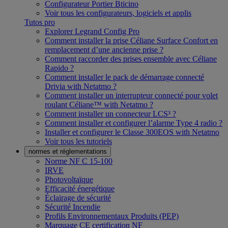
Configurateur Portier Bticino
Voir tous les configurateurs, logiciels et applis
Tutos pro
Explorer Legrand Config Pro
Comment installer la prise Céliane Surface Confort en
remplacement d’une ancienne prise ?
Comment raccorder des prises ensemble avec Céliane
Rapido ?
Comment installer le pack de démarrage connecté
Drivia with Netatmo ?
Comment installer un interrupteur connecté pour volet
roulant Céliane™ with Netatmo ?
Comment installer un connecteur LCS³ ?
Comment installer et configurer l’alarme Type 4 radio ?
Installer et configurer le Classe 300EOS with Netatmo
Voir tous les tutoriels
normes et réglementations
Norme NF C 15-100
IRVE
Photovoltaïque
Efficacité énergétique
Éclairage de sécurité
Sécurité Incendie
Profils Environnementaux Produits (PEP)
Marquage CE certification NF