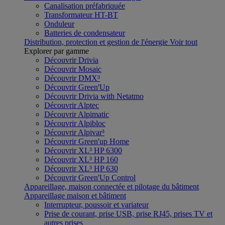
Canalisation préfabriquée
Transformateur HT-BT
Onduleur
Batteries de condensateur
Distribution, protection et gestion de l'énergie
Voir tout
Explorer par gamme
Découvrir Drivia
Découvrir Mosaic
Découvrir DMX³
Découvrir Green'Up
Découvrir Drivia with Netatmo
Découvrir Alptec
Découvrir Alpimatic
Découvrir Alpibloc
Découvrir Alpivar³
Découvrir Green'up Home
Découvrir XL³ HP 6300
Découvrir XL³ HP 160
Découvrir XL³ HP 630
Découvrir Green'Up Control
Appareillage, maison connectée et pilotage du bâtiment
Appareillage maison et bâtiment
Interrupteur, poussoir et variateur
Prise de courant, prise USB, prise RJ45, prises TV et
autres prises