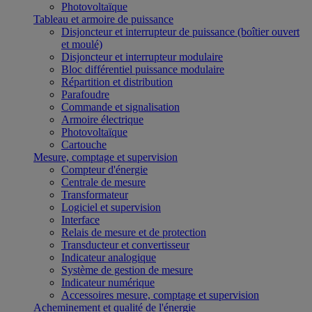
Photovoltaïque
Tableau et armoire de puissance
Disjoncteur et interrupteur de puissance (boîtier ouvert
et moulé)
Disjoncteur et interrupteur modulaire
Bloc différentiel puissance modulaire
Répartition et distribution
Parafoudre
Commande et signalisation
Armoire électrique
Photovoltaïque
Cartouche
Mesure, comptage et supervision
Compteur d'énergie
Centrale de mesure
Transformateur
Logiciel et supervision
Interface
Relais de mesure et de protection
Transducteur et convertisseur
Indicateur analogique
Système de gestion de mesure
Indicateur numérique
Accessoires mesure, comptage et supervision
Acheminement et qualité de l'énergie