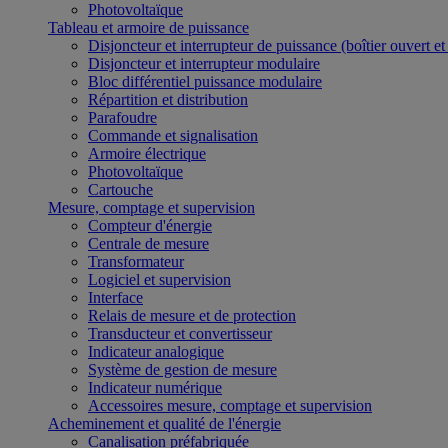
Photovoltaïque
Tableau et armoire de puissance
Disjoncteur et interrupteur de puissance (boîtier ouvert e
Disjoncteur et interrupteur modulaire
Bloc différentiel puissance modulaire
Répartition et distribution
Parafoudre
Commande et signalisation
Armoire électrique
Photovoltaïque
Cartouche
Mesure, comptage et supervision
Compteur d'énergie
Centrale de mesure
Transformateur
Logiciel et supervision
Interface
Relais de mesure et de protection
Transducteur et convertisseur
Indicateur analogique
Système de gestion de mesure
Indicateur numérique
Accessoires mesure, comptage et supervision
Acheminement et qualité de l'énergie
Canalisation préfabriquée