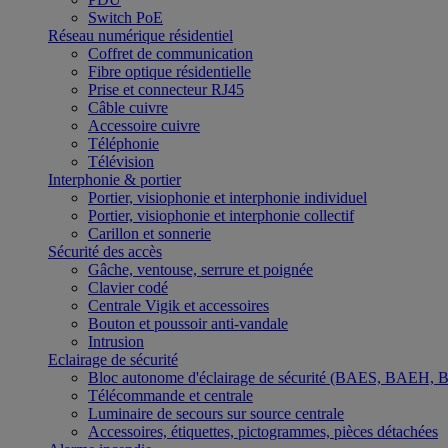
Switch PoE
Réseau numérique résidentiel
Coffret de communication
Fibre optique résidentielle
Prise et connecteur RJ45
Câble cuivre
Accessoire cuivre
Téléphonie
Télévision
Interphonie & portier
Portier, visiophonie et interphonie individuel
Portier, visiophonie et interphonie collectif
Carillon et sonnerie
Sécurité des accès
Gâche, ventouse, serrure et poignée
Clavier codé
Centrale Vigik et accessoires
Bouton et poussoir anti-vandale
Intrusion
Eclairage de sécurité
Bloc autonome d'éclairage de sécurité (BAES, BAEH,
Télécommande et centrale
Luminaire de secours sur source centrale
Accessoires, étiquettes, pictogrammes, pièces détachées