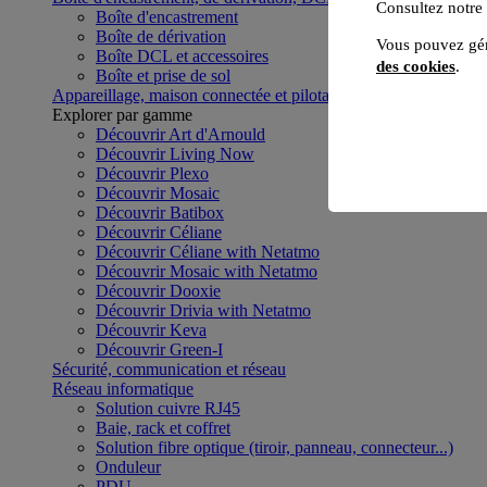
Consultez notre
Boîte d'encastrement
Boîte de dérivation
Vous pouvez gér
Boîte DCL et accessoires
des cookies
.
Boîte et prise de sol
Appareillage, maison connectée et pilotage du bâtiment
Voir to
Explorer par gamme
Découvrir Art d'Arnould
Découvrir Living Now
Découvrir Plexo
Découvrir Mosaic
Découvrir Batibox
Découvrir Céliane
Découvrir Céliane with Netatmo
Découvrir Mosaic with Netatmo
Découvrir Dooxie
Découvrir Drivia with Netatmo
Découvrir Keva
Découvrir Green-I
Sécurité, communication et réseau
Réseau informatique
Solution cuivre RJ45
Baie, rack et coffret
Solution fibre optique (tiroir, panneau, connecteur...)
Onduleur
PDU