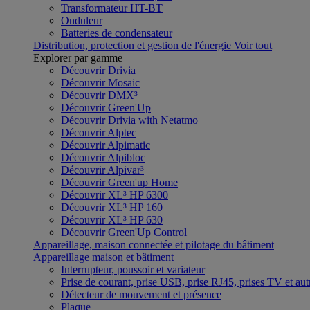
Transformateur HT-BT
Onduleur
Batteries de condensateur
Distribution, protection et gestion de l'énergie
Voir tout
Explorer par gamme
Découvrir Drivia
Découvrir Mosaic
Découvrir DMX³
Découvrir Green'Up
Découvrir Drivia with Netatmo
Découvrir Alptec
Découvrir Alpimatic
Découvrir Alpibloc
Découvrir Alpivar³
Découvrir Green'up Home
Découvrir XL³ HP 6300
Découvrir XL³ HP 160
Découvrir XL³ HP 630
Découvrir Green'Up Control
Appareillage, maison connectée et pilotage du bâtiment
Appareillage maison et bâtiment
Interrupteur, poussoir et variateur
Prise de courant, prise USB, prise RJ45, prises TV et aut
Détecteur de mouvement et présence
Plaque