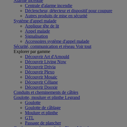
Alarme incendie
Centrale d'alarme incendie
Déclencheur, détecteur et dispositif pour coupure
Autres produits de mise en sécurité
Système d'appel malade
Applique tête de lit
Appel malade
Signalisation
Accessoires système d'appel malade
Sécurité, communication et réseau
Voir tout
Explorer par gamme
Découvrir Art d'Arnould
Découvrir Living Now
Découvrir Drivia
Découvrir Plexo
Découvrir Mosaic
Découvrir Céliane
Découvrir Dooxie
Conduits et cheminements de câbles
Goulotte, moulure et plinthe Legrand
Goulotte
Goulotte de câblage
Moulure et plinthe
GTL
Passage de plancher