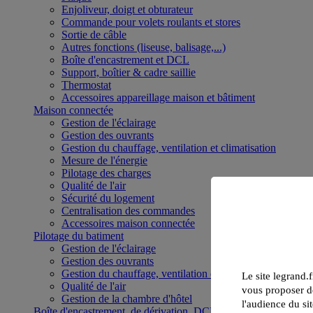
Enjoliveur, doigt et obturateur
Commande pour volets roulants et stores
Sortie de câble
Autres fonctions (liseuse, balisage,...)
Boîte d'encastrement et DCL
Support, boîtier & cadre saillie
Thermostat
Accessoires appareillage maison et bâtiment
Maison connectée
Gestion de l'éclairage
Gestion des ouvrants
Gestion du chauffage, ventilation et climatisation
Mesure de l'énergie
Pilotage des charges
Qualité de l'air
Sécurité du logement
Centralisation des commandes
Accessoires maison connectée
Pilotage du batiment
Gestion de l'éclairage
Gestion des ouvrants
Gestion du chauffage, ventilation et climatisation
Le site legrand.f
Qualité de l'air
vous proposer de
Gestion de la chambre d'hôtel
l'audience du sit
Boîte d'encastrement, de dérivation, DCL et boîte de sol