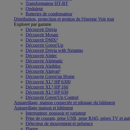
Transformateur HT-BT
Onduleur
Batteries de condensateur
Distribution, protection et gestion de l'énergie
Voir tout
Explorer par gamme
Découvrir Drivia
Découvrir Mosaic
Découvrir DMX³
Découvrir Green'Up
Découvrir Drivia with Netatmo
Découvrir Alptec
Découvrir Alpimatic
Découvrir Alpibloc
Découvrir Alpivar³
Découvrir Green'up Home
Découvrir XL³ HP 6300
Découvrir XL³ HP 160
Découvrir XL³ HP 630
Découvrir Green'Up Control
Appareillage, maison connectée et pilotage du bâtiment
Appareillage maison et bâtiment
Interrupteur, poussoir et variateur
Prise de courant, prise USB, prise RJ45, prises TV et aut
Détecteur de mouvement et présence
Plaque