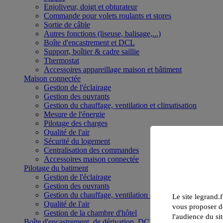
Enjoliveur, doigt et obturateur
Commande pour volets roulants et stores
Sortie de câble
Autres fonctions (liseuse, balisage,...)
Boîte d'encastrement et DCL
Support, boîtier & cadre saillie
Thermostat
Accessoires appareillage maison et bâtiment
Maison connectée
Gestion de l'éclairage
Gestion des ouvrants
Gestion du chauffage, ventilation et climatisation
Mesure de l'énergie
Pilotage des charges
Qualité de l'air
Sécurité du logement
Centralisation des commandes
Accessoires maison connectée
Pilotage du batiment
Gestion de l'éclairage
Gestion des ouvrants
Gestion du chauffage, ventilation et climatisation
Le site legrand.f
Qualité de l'air
vous proposer de
Gestion de la chambre d'hôtel
l'audience du sit
Boîte d'encastrement, de dérivation, DCL et boîte de sol