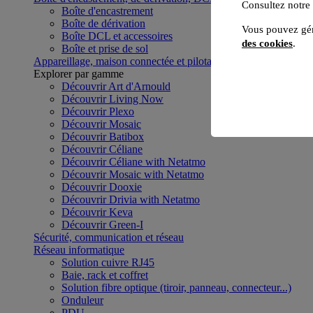
Consultez notre
Boîte d'encastrement
Boîte de dérivation
Vous pouvez gér
Boîte DCL et accessoires
des cookies
.
Boîte et prise de sol
Appareillage, maison connectée et pilotage du bâtiment
Voir to
Explorer par gamme
Découvrir Art d'Arnould
Découvrir Living Now
Découvrir Plexo
Découvrir Mosaic
Découvrir Batibox
Découvrir Céliane
Découvrir Céliane with Netatmo
Découvrir Mosaic with Netatmo
Découvrir Dooxie
Découvrir Drivia with Netatmo
Découvrir Keva
Découvrir Green-I
Sécurité, communication et réseau
Réseau informatique
Solution cuivre RJ45
Baie, rack et coffret
Solution fibre optique (tiroir, panneau, connecteur...)
Onduleur
PDU