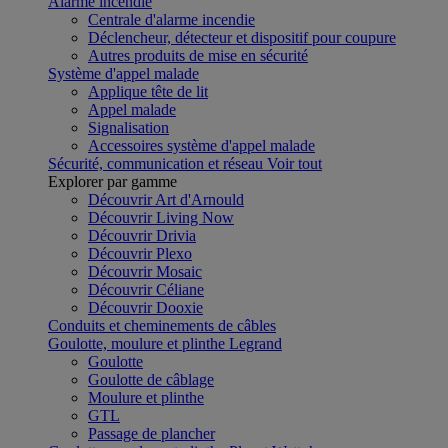
Alarme incendie
Centrale d'alarme incendie
Déclencheur, détecteur et dispositif pour coupure
Autres produits de mise en sécurité
Système d'appel malade
Applique tête de lit
Appel malade
Signalisation
Accessoires système d'appel malade
Sécurité, communication et réseau
Voir tout
Explorer par gamme
Découvrir Art d'Arnould
Découvrir Living Now
Découvrir Drivia
Découvrir Plexo
Découvrir Mosaic
Découvrir Céliane
Découvrir Dooxie
Conduits et cheminements de câbles
Goulotte, moulure et plinthe Legrand
Goulotte
Goulotte de câblage
Moulure et plinthe
GTL
Passage de plancher