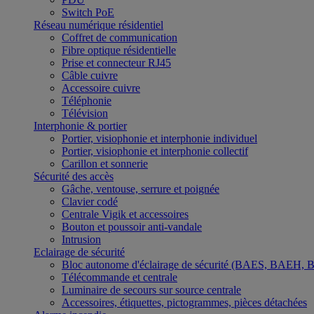
Switch PoE
Réseau numérique résidentiel
Coffret de communication
Fibre optique résidentielle
Prise et connecteur RJ45
Câble cuivre
Accessoire cuivre
Téléphonie
Télévision
Interphonie & portier
Portier, visiophonie et interphonie individuel
Portier, visiophonie et interphonie collectif
Carillon et sonnerie
Sécurité des accès
Gâche, ventouse, serrure et poignée
Clavier codé
Centrale Vigik et accessoires
Bouton et poussoir anti-vandale
Intrusion
Eclairage de sécurité
Bloc autonome d'éclairage de sécurité (BAES, BAEH,
Télécommande et centrale
Luminaire de secours sur source centrale
Accessoires, étiquettes, pictogrammes, pièces détachées