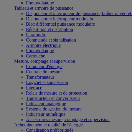
Photovoltaïque
Tableau et armoire de puissance
Disjoncteur et interrupteur de puissance (boîtier ouvert e
Disjoncteur et interrupteur modulaire
Bloc différentiel puissance modulaire
Répartition et distribution
Parafoudre
Commande et signalisation
Armoire électrique
Photovoltaïque
Cartouche
Mesure, comptage et supervision
Compteur d'énergie
Centrale de mesure
Transformateur
Logiciel et supervision
Interface
Relais de mesure et de protection
Transducteur et convertisseur
Indicateur analogique
Système de gestion de mesure
Indicateur numérique
Accessoires mesure, comptage et supervision
Acheminement et qualité de l'énergie
Canalisation préfabriquée