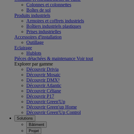
Colonnes et colonnettes
Boîtes de sol
Produits industriels
Armoires et coffrets industriels
Boîtiers industriels plastiques
Prises industrielles
Accessoires d'installation
Outillage
Eclairage
Hublots
Pièces détachées & maintenance
Voir tout
Explorer par gamme
Découvrir Drivia
Découvrir Mosaic
Découvrir DMX³
Découvrir Atlantic
Découvrir Céliane
Découvrir P17
Découvrir Green'Up
Découvrir Green'up Home
Découvrir Green'Up Control
Solutions
Bâtiment
Projet