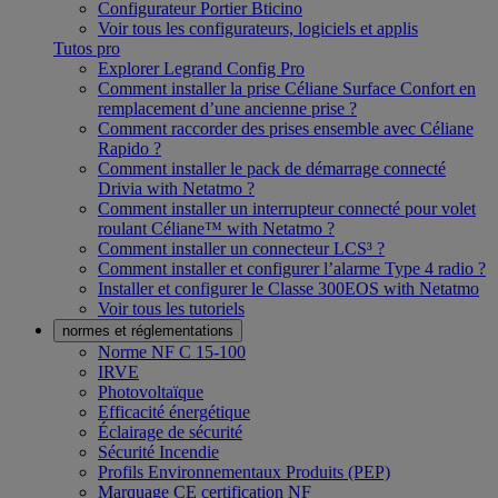
Configurateur Portier Bticino
Voir tous les configurateurs, logiciels et applis
Tutos pro
Explorer Legrand Config Pro
Comment installer la prise Céliane Surface Confort en
remplacement d’une ancienne prise ?
Comment raccorder des prises ensemble avec Céliane
Rapido ?
Comment installer le pack de démarrage connecté
Drivia with Netatmo ?
Comment installer un interrupteur connecté pour volet
roulant Céliane™ with Netatmo ?
Comment installer un connecteur LCS³ ?
Comment installer et configurer l’alarme Type 4 radio ?
Installer et configurer le Classe 300EOS with Netatmo
Voir tous les tutoriels
normes et réglementations
Norme NF C 15-100
IRVE
Photovoltaïque
Efficacité énergétique
Éclairage de sécurité
Sécurité Incendie
Profils Environnementaux Produits (PEP)
Marquage CE certification NF