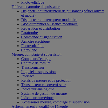
Photovoltaïque
Tableau et armoire de puissance
Disjoncteur et interrupteur de puissance (boîtier ouvert
et moulé)
Disjoncteur et interrupteur modulaire
Bloc différentiel puissance modulaire
Répartition et distribution
Parafoudre
Commande et signalisation
Armoire électrique
Photovoltaïque
Cartouche
Mesure, comptage et supervision
Compteur d'énergie
Centrale de mesure
Transformateur
Logiciel et supervision
Interface
Relais de mesure et de protection
Transducteur et convertisseur
Indicateur analogique
Système de gestion de mesure
Indicateur numérique
Accessoires mesure, comptage et supervision
Acheminement et qualité de l'énergie