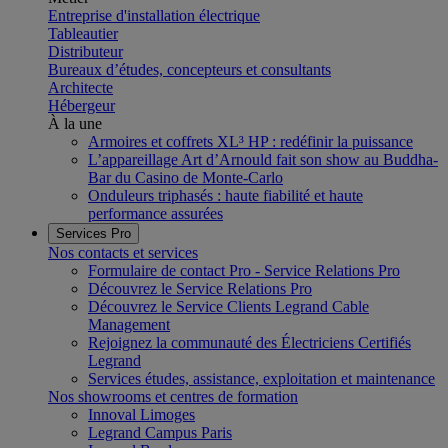
Entreprise d'installation électrique
Tableautier
Distributeur
Bureaux d’études, concepteurs et consultants
Architecte
Hébergeur
À la une
Armoires et coffrets XL³ HP : redéfinir la puissance
L’appareillage Art d’Arnould fait son show au Buddha-
Bar du Casino de Monte-Carlo
Onduleurs triphasés : haute fiabilité et haute
performance assurées
Services Pro
Nos contacts et services
Formulaire de contact Pro - Service Relations Pro
Découvrez le Service Relations Pro
Découvrez le Service Clients Legrand Cable
Management
Rejoignez la communauté des Électriciens Certifiés
Legrand
Services études, assistance, exploitation et maintenance
Nos showrooms et centres de formation
Innoval Limoges
Legrand Campus Paris