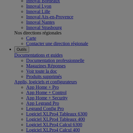
Innoval Bordeaux
Innoval Lyon
Innoval Lille
Innoval Aix-en-Provence
Innoval Nantes
Innoval Strasbourg
Nos directions régionales
Carte
Contacter une direction régionale
Outils
Documentations et guides
Documentation professionnelle
Magazines Réponses
Voir toute la doc
Produits supprimés
Applis, logiciels et configurateurs
App Home + Pro
App Home + Control
App Home + Security
App Legrand Pro
Legrand Config Pro
Logiciel XLPro4 Tableaux 6300
Logiciel XLPro4 Tableaux 400
Logiciel XLPro4 Calcul 6300
Logiciel XLPro4 Calcul 400