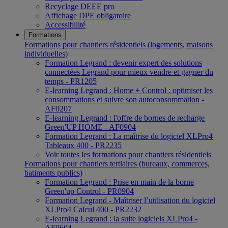
Recyclage DEEE pro
Affichage DPE obligatoire
Accessibilité
Formations
Formations pour chantiers résidentiels (logements, maisons
individuelles)
Formation Legrand : devenir expert des solutions
connectées Legrand pour mieux vendre et gagner du
temps - PR1205
E-learning Legrand : Home + Control : optimiser les
consommations et suivre son autoconsommation -
AF0207
E-learning Legrand : l'offre de bornes de recharge
Green'UP HOME - AF0904
Formation Legrand : La maîtrise du logiciel XLPro4
Tableaux 400 - PR2235
Voir toutes les formations pour chantiers résidentiels
Formations pour chantiers tertiaires (bureaux, commerces,
batiments publics)
Formation Legrand : Prise en main de la borne
Green'up Control - PR0904
Formation Legrand - Maîtriser l’utilisation du logiciel
XLPro4 Calcul 400 - PR2232
E-learning Legrand : la suite logiciels XLPro4 -
AF0604