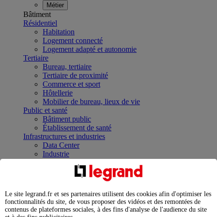
Métier
Bâtiment
Résidentiel
Habitation
Logement connecté
Logement adapté et autonomie
Tertiaire
Bureau, tertiaire
Tertiaire de proximité
Commerce et sport
Hôtellerie
Mobilier de bureau, lieux de vie
Public et santé
Bâtiment public
Établissement de santé
Infrastructures et industries
Data Center
Industrie
Infrastructures
À la une
Contrôler et planifier le fonctionnement des appareils
électriques avec le contacteur connecté
Le site legrand.fr et ses partenaires utilisent des cookies afin d'optimiser les
Répartir et optimiser son tableau électrique
fonctionnalités du site, de vous proposer des vidéos et des remontées de
Legrand Data Center Solutions : concentrer les
contenus de plateformes sociales, à des fins d'analyse de l'audience du site
expertises au service de vos performances