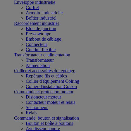
Enveloppe industrielle
Coffret
Armoire industrielle
Boîtier industriel
Raccordement industriel
Bloc de jonction
Presse-étoupe
Embout de câblage
Connecteur
Conduit flexible
Transformateur et alimentation
Transformateur
Alimentation
Collier et accessoires de repérage
Repérage fils et câbles
Collier d'équipement Colring
Collier d'installation Colson
Commande et protection moteur
Disjoncteur moteur
Contacteur moteur et relais
Sectionneur
Relais
Commande, bouton et signalisation
Bouton et boîte à boutons
Avertisseur sonore