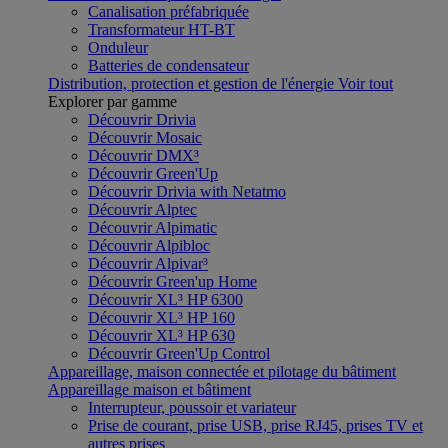
Canalisation préfabriquée
Transformateur HT-BT
Onduleur
Batteries de condensateur
Distribution, protection et gestion de l'énergie
Voir tout
Explorer par gamme
Découvrir Drivia
Découvrir Mosaic
Découvrir DMX³
Découvrir Green'Up
Découvrir Drivia with Netatmo
Découvrir Alptec
Découvrir Alpimatic
Découvrir Alpibloc
Découvrir Alpivar³
Découvrir Green'up Home
Découvrir XL³ HP 6300
Découvrir XL³ HP 160
Découvrir XL³ HP 630
Découvrir Green'Up Control
Appareillage, maison connectée et pilotage du bâtiment
Appareillage maison et bâtiment
Interrupteur, poussoir et variateur
Prise de courant, prise USB, prise RJ45, prises TV et
autres prises