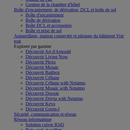
Gestion de la chambre d'hôtel
Boîte d'encastrement, de dérivation, DCL et boîte de sol
Boîte d'encastrement
Boîte de dérivation
Boîte DCL et accessoires
Boîte et prise de sol
Appareillage, maison connectée et pilotage du bâtiment
Voir
tout
Explorer par gamme
Découvrir Art d'Arnould
Découvrir Living Now
Découvrir Plexo
Découvrir Mosaic
Découvrir Batibox
Découvrir Céliane
Découvrir Céliane with Netatmo
Découvrir Mosaic with Netatmo
Découvrir Dooxie
Découvrir Drivia with Netatmo
Découvrir Keva
Découvrir Green-I
Sécurité, communication et réseau
Réseau informatique
Solution cuivre RJ45
Baie, rack et coffret