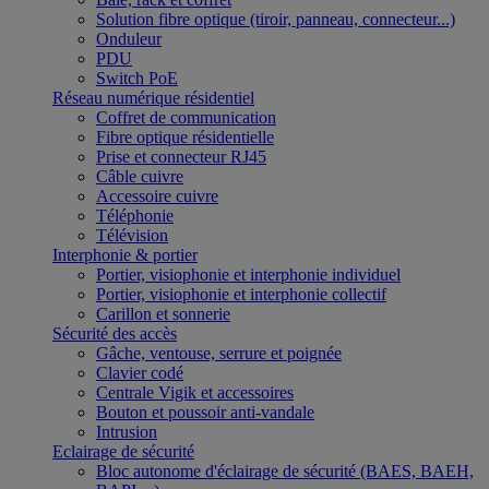
Solution fibre optique (tiroir, panneau, connecteur...)
Onduleur
PDU
Switch PoE
Réseau numérique résidentiel
Coffret de communication
Fibre optique résidentielle
Prise et connecteur RJ45
Câble cuivre
Accessoire cuivre
Téléphonie
Télévision
Interphonie & portier
Portier, visiophonie et interphonie individuel
Portier, visiophonie et interphonie collectif
Carillon et sonnerie
Sécurité des accès
Gâche, ventouse, serrure et poignée
Clavier codé
Centrale Vigik et accessoires
Bouton et poussoir anti-vandale
Intrusion
Eclairage de sécurité
Bloc autonome d'éclairage de sécurité (BAES, BAEH,