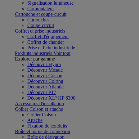
Signalisation lumineuse
Commutateur
Cartouche et coupe-circuit
Cartouches
Coupe-circuit
Coffret et prise industriels
Coffret d'équipement
Coffret de chantier
Prise et fiche industrielle
Produits industriels
Voir tout
Explorer par gamme
Découvrir Hypra
Découvrir Mosaic
Découvrir Colson
Découvrir Colring
Découvrir Atlantic
Découvrir P17
Découvrir XL³ HP 6300
Accessoires d'installation
Collier Colson et attache
Collier Colson
Attache
Fixation de conduits
Boîte et borne de connexion
Boîte de dérivation