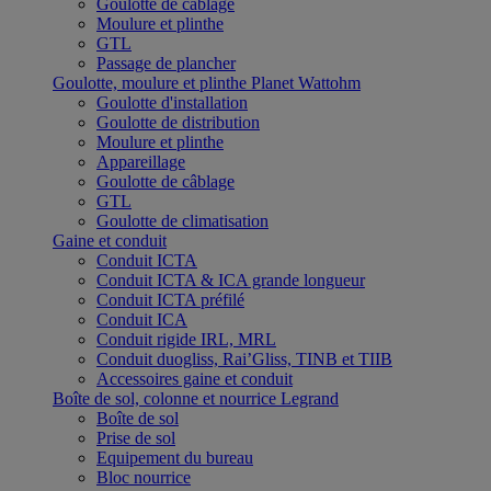
Goulotte de câblage
Moulure et plinthe
GTL
Passage de plancher
Goulotte, moulure et plinthe Planet Wattohm
Goulotte d'installation
Goulotte de distribution
Moulure et plinthe
Appareillage
Goulotte de câblage
GTL
Goulotte de climatisation
Gaine et conduit
Conduit ICTA
Conduit ICTA & ICA grande longueur
Conduit ICTA préfilé
Conduit ICA
Conduit rigide IRL, MRL
Conduit duogliss, Rai’Gliss, TINB et TIIB
Accessoires gaine et conduit
Boîte de sol, colonne et nourrice Legrand
Boîte de sol
Prise de sol
Equipement du bureau
Bloc nourrice