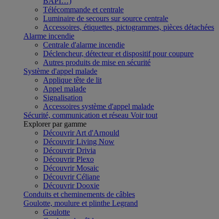
BAPI…)
Télécommande et centrale
Luminaire de secours sur source centrale
Accessoires, étiquettes, pictogrammes, pièces détachées
Alarme incendie
Centrale d'alarme incendie
Déclencheur, détecteur et dispositif pour coupure
Autres produits de mise en sécurité
Système d'appel malade
Applique tête de lit
Appel malade
Signalisation
Accessoires système d'appel malade
Sécurité, communication et réseau
Voir tout
Explorer par gamme
Découvrir Art d'Arnould
Découvrir Living Now
Découvrir Drivia
Découvrir Plexo
Découvrir Mosaic
Découvrir Céliane
Découvrir Dooxie
Conduits et cheminements de câbles
Goulotte, moulure et plinthe Legrand
Goulotte