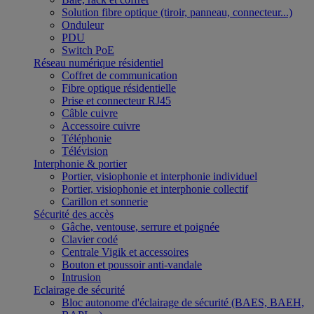
Solution fibre optique (tiroir, panneau, connecteur...)
Onduleur
PDU
Switch PoE
Réseau numérique résidentiel
Coffret de communication
Fibre optique résidentielle
Prise et connecteur RJ45
Câble cuivre
Accessoire cuivre
Téléphonie
Télévision
Interphonie & portier
Portier, visiophonie et interphonie individuel
Portier, visiophonie et interphonie collectif
Carillon et sonnerie
Sécurité des accès
Gâche, ventouse, serrure et poignée
Clavier codé
Centrale Vigik et accessoires
Bouton et poussoir anti-vandale
Intrusion
Eclairage de sécurité
Bloc autonome d'éclairage de sécurité (BAES, BAEH,