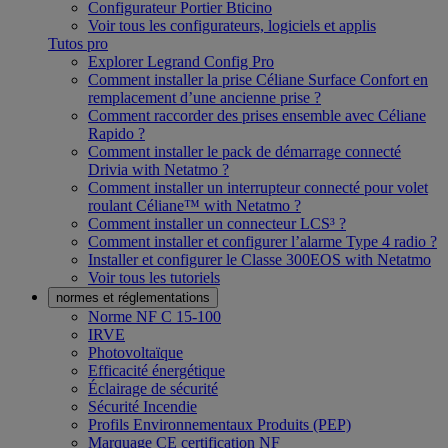
Configurateur Portier Bticino
Voir tous les configurateurs, logiciels et applis
Tutos pro
Explorer Legrand Config Pro
Comment installer la prise Céliane Surface Confort en
remplacement d’une ancienne prise ?
Comment raccorder des prises ensemble avec Céliane
Rapido ?
Comment installer le pack de démarrage connecté
Drivia with Netatmo ?
Comment installer un interrupteur connecté pour volet
roulant Céliane™ with Netatmo ?
Comment installer un connecteur LCS³ ?
Comment installer et configurer l’alarme Type 4 radio ?
Installer et configurer le Classe 300EOS with Netatmo
Voir tous les tutoriels
normes et réglementations
Norme NF C 15-100
IRVE
Photovoltaïque
Efficacité énergétique
Éclairage de sécurité
Sécurité Incendie
Profils Environnementaux Produits (PEP)
Marquage CE certification NF