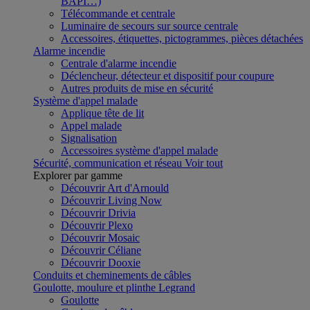
BAPI…)
Télécommande et centrale
Luminaire de secours sur source centrale
Accessoires, étiquettes, pictogrammes, pièces détachées
Alarme incendie
Centrale d'alarme incendie
Déclencheur, détecteur et dispositif pour coupure
Autres produits de mise en sécurité
Système d'appel malade
Applique tête de lit
Appel malade
Signalisation
Accessoires système d'appel malade
Sécurité, communication et réseau
Voir tout
Explorer par gamme
Découvrir Art d'Arnould
Découvrir Living Now
Découvrir Drivia
Découvrir Plexo
Découvrir Mosaic
Découvrir Céliane
Découvrir Dooxie
Conduits et cheminements de câbles
Goulotte, moulure et plinthe Legrand
Goulotte