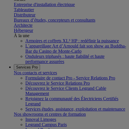
Entreprise d'installation électrique
Tableautier
Distributeur
Bureaux d’études, concepteurs et consultants
Architecte
Hébergeur
À la une
Armoires et coffrets XL³ HP : redéfinir la puissance
L’appareillage Art d’Arnould fait son show au Buddha-
Bar du Casino de Monte-Carlo
Onduleurs triphasés : haute fiabilité et haute
performance assurées
Services Pro
Nos contacts et services
Formulaire de contact Pro - Service Relations Pro
Découvrez le Service Relations Pro
Découvrez le Service Clients Legrand Cable
Management
Rejoignez la communauté des Électriciens Certifiés
Legrand
Services études, assistance, exploitation et maintenance
Nos showrooms et centres de formation
Innoval Limoges
Legrand Campus Paris