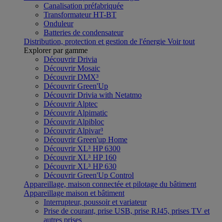
Canalisation préfabriquée
Transformateur HT-BT
Onduleur
Batteries de condensateur
Distribution, protection et gestion de l'énergie
Voir tout
Explorer par gamme
Découvrir Drivia
Découvrir Mosaic
Découvrir DMX³
Découvrir Green'Up
Découvrir Drivia with Netatmo
Découvrir Alptec
Découvrir Alpimatic
Découvrir Alpibloc
Découvrir Alpivar³
Découvrir Green'up Home
Découvrir XL³ HP 6300
Découvrir XL³ HP 160
Découvrir XL³ HP 630
Découvrir Green'Up Control
Appareillage, maison connectée et pilotage du bâtiment
Appareillage maison et bâtiment
Interrupteur, poussoir et variateur
Prise de courant, prise USB, prise RJ45, prises TV et
autres prises