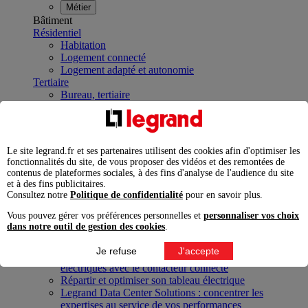
Métier
Bâtiment
Résidentiel
Habitation
Logement connecté
Logement adapté et autonomie
Tertiaire
Bureau, tertiaire
Tertiaire de proximité
Commerce et sport
Hôtellerie
Mobilier de bureau, lieux de vie
Le site legrand.fr et ses partenaires utilisent des cookies afin d'optimiser les
Public et santé
fonctionnalités du site, de vous proposer des vidéos et des remontées de
Bâtiment public
contenus de plateformes sociales, à des fins d'analyse de l'audience du site
Établissement de santé
et à des fins publicitaires.
Infrastructures et industries
Consultez notre
Politique de confidentialité
pour en savoir plus.
Data Center
Vous pouvez gérer vos préférences personnelles et
personnaliser vos choix
Industrie
dans notre outil de gestion des cookies
.
Infrastructures
À la une
Je refuse
J'accepte
Contrôler et planifier le fonctionnement des appareils
électriques avec le contacteur connecté
Répartir et optimiser son tableau électrique
Legrand Data Center Solutions : concentrer les
expertises au service de vos performances