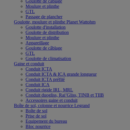
Goulotte de câblage
Moulure et plinthe
GTL
Passage de plancher
Goulotte, moulure et plinthe Planet Wattohm
Goulotte d'installation
Goulotte de distribution
Moulure et plinthe
Appareillage
Goulotte de câblage
GTL
Goulotte de climatisation
Gaine et conduit
Conduit ICTA
Conduit ICTA & ICA grande longueur
Conduit ICTA préfilé
Conduit ICA
Conduit rigide IRL, MRL
Conduit duogliss, Rai’Gliss, TINB et TIIB
Accessoires gaine et conduit
Boîte de sol, colonne et nourrice Legrand
Boîte de sol
Prise de sol
Equipement du bureau
Bloc nourrice