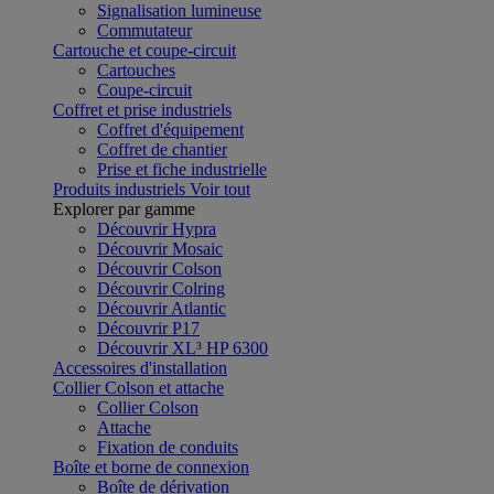
Signalisation lumineuse
Commutateur
Cartouche et coupe-circuit
Cartouches
Coupe-circuit
Coffret et prise industriels
Coffret d'équipement
Coffret de chantier
Prise et fiche industrielle
Produits industriels
Voir tout
Explorer par gamme
Découvrir Hypra
Découvrir Mosaic
Découvrir Colson
Découvrir Colring
Découvrir Atlantic
Découvrir P17
Découvrir XL³ HP 6300
Accessoires d'installation
Collier Colson et attache
Collier Colson
Attache
Fixation de conduits
Boîte et borne de connexion
Boîte de dérivation