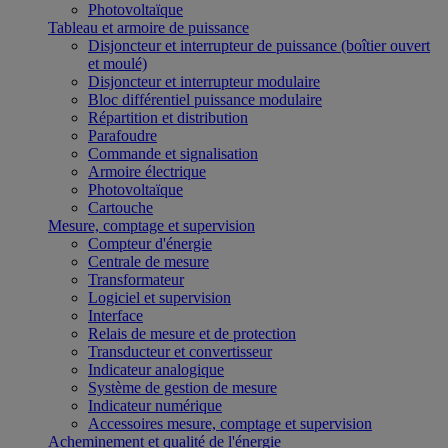
Photovoltaïque
Tableau et armoire de puissance
Disjoncteur et interrupteur de puissance (boîtier ouvert
et moulé)
Disjoncteur et interrupteur modulaire
Bloc différentiel puissance modulaire
Répartition et distribution
Parafoudre
Commande et signalisation
Armoire électrique
Photovoltaïque
Cartouche
Mesure, comptage et supervision
Compteur d'énergie
Centrale de mesure
Transformateur
Logiciel et supervision
Interface
Relais de mesure et de protection
Transducteur et convertisseur
Indicateur analogique
Système de gestion de mesure
Indicateur numérique
Accessoires mesure, comptage et supervision
Acheminement et qualité de l'énergie