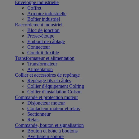
Enveloppe industrielle
Coffret
Armoire industrielle
Boîtier industriel
Raccordement industriel
Bloc de jonction
Presse-étoupe
Embout de câblage
Connecteur
Conduit flexible
Transformateur et alimentation
Transformateur
Alimentation
Collier et accessoires de repérage
Repérage fils et câbles
Collier d'équipement Colring
Collier d'installation Colson
Commande et protection moteur
Disjoncteur moteur
Contacteur moteur et relais
Sectionneur
Relais
Commande, bouton et signalisation
Bouton et boîte à boutons
Avertisseur sonore