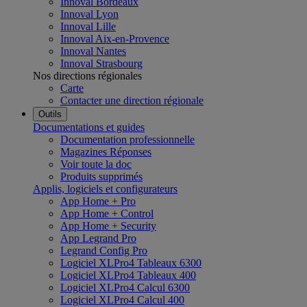
Innoval Bordeaux
Innoval Lyon
Innoval Lille
Innoval Aix-en-Provence
Innoval Nantes
Innoval Strasbourg
Nos directions régionales
Carte
Contacter une direction régionale
Outils
Documentations et guides
Documentation professionnelle
Magazines Réponses
Voir toute la doc
Produits supprimés
Applis, logiciels et configurateurs
App Home + Pro
App Home + Control
App Home + Security
App Legrand Pro
Legrand Config Pro
Logiciel XLPro4 Tableaux 6300
Logiciel XLPro4 Tableaux 400
Logiciel XLPro4 Calcul 6300
Logiciel XLPro4 Calcul 400