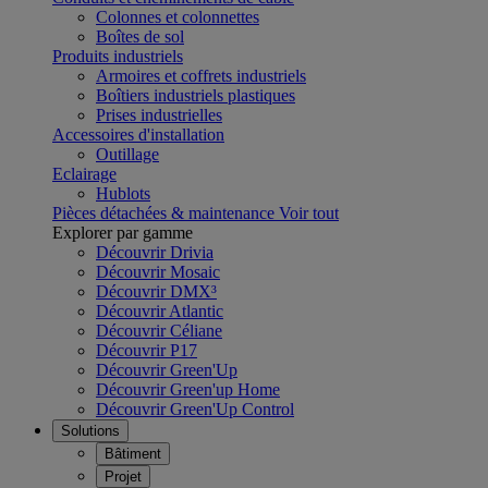
Colonnes et colonnettes
Boîtes de sol
Produits industriels
Armoires et coffrets industriels
Boîtiers industriels plastiques
Prises industrielles
Accessoires d'installation
Outillage
Eclairage
Hublots
Pièces détachées & maintenance
Voir tout
Explorer par gamme
Découvrir Drivia
Découvrir Mosaic
Découvrir DMX³
Découvrir Atlantic
Découvrir Céliane
Découvrir P17
Découvrir Green'Up
Découvrir Green'up Home
Découvrir Green'Up Control
Solutions
Bâtiment
Projet