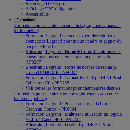
Recyclage DEEE pro
Affichage DPE obligatoire
Accessibilité
Formations
Formations pour chantiers résidentiels (logements, maisons
individuelles)
Formation Legrand : devenir expert des solutions
connectées Legrand pour mieux vendre et gagner du
temps - PR1205
E-learning Legrand : Home + Control : optimiser les
consommations et suivre son autoconsommation -
AF0207
E-learning Legrand : l'offre de bornes de recharge
Green'UP HOME - AF0904
Formation Legrand : La maîtrise du logiciel XLPro4
Tableaux 400 - PR2235
Voir toutes les formations pour chantiers résidentiels
Formations pour chantiers tertiaires (bureaux, commerces,
batiments publics)
Formation Legrand : Prise en main de la borne
Green'up Control - PR0904
Formation Legrand - Maîtriser l’utilisation du logiciel
XLPro4 Calcul 400 - PR2232
E-learning Legrand : la suite logiciels XLPro4 -
AF0604