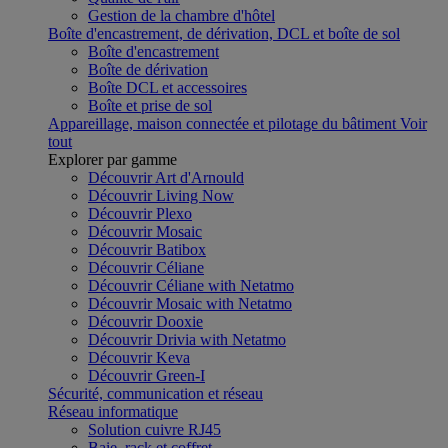
Gestion de la chambre d'hôtel
Boîte d'encastrement, de dérivation, DCL et boîte de sol
Boîte d'encastrement
Boîte de dérivation
Boîte DCL et accessoires
Boîte et prise de sol
Appareillage, maison connectée et pilotage du bâtiment
Voir
tout
Explorer par gamme
Découvrir Art d'Arnould
Découvrir Living Now
Découvrir Plexo
Découvrir Mosaic
Découvrir Batibox
Découvrir Céliane
Découvrir Céliane with Netatmo
Découvrir Mosaic with Netatmo
Découvrir Dooxie
Découvrir Drivia with Netatmo
Découvrir Keva
Découvrir Green-I
Sécurité, communication et réseau
Réseau informatique
Solution cuivre RJ45
Baie, rack et coffret