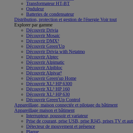
Transformateur HT-BT
Onduleur
Batteries de condensateur
Distribution, protection et gestion de l'énergie
Voir tout
Explorer par gamme
Découvrir Drivia
Découvrir Mosaic
Découvrir DMX³
Découvrir Green'Up
Découvrir Drivia with Netatmo
Découvrir Alptec
Découvrir Alpimatic
Découvrir Alpibloc
Découvrir Alpivar³
Découvrir Green'up Home
Découvrir XL³ HP 6300
Découvrir XL³ HP 160
Découvrir XL³ HP 630
Découvrir Green'Up Control
Appareillage, maison connectée et pilotage du bâtiment
Appareillage maison et bâtiment
Interrupteur, poussoir et variateur
Prise de courant, prise USB, prise RJ45, prises TV et aut
Détecteur de mouvement et présence
Plaque