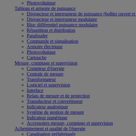
Photovoltaïque
Tableau et armoire de puissance
Disjoncteur et interrupteur de puissance (boîtier ouvert e
Disjoncteur et interrupteur modulaire
Bloc différentiel puissance modulaire
Répartition et distribution
Parafoudre
Commande et signalisation
Armoire électrique
Photovoltaïque
Cartouche
Mesure, comptage et supervision
Compteur d'énergie
Centrale de mesure
Transformateur
Logiciel et supervision
Interface
Relais de mesure et de protection
Transducteur et convertisseur
Indicateur analogique
Système de gestion de mesure
Indicateur numérique
Accessoires mesure, comptage et supervision
Acheminement et qualité de l'énergie
Canalisation préfabriquée