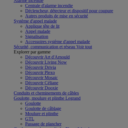
Alarme incendie
Centrale d'alarme incendie
Déclencheur, détecteur et dispositif pour coupure
Autres produits de mise en sécurité
Système d'appel malade
Applique tête de lit
Appel malade
Signalisation
Accessoires système d'appel malade
Sécurité, communication et réseau
Voir tout
Explorer par gamme
Découvrir Art d'Arnould
Découvrir Living Now
Découvrir Drivia
Découvrir Plexo
Découvrir Mosaic
Découvrir Céliane
Découvrir Dooxie
Conduits et cheminements de câbles
Goulotte, moulure et plinthe Legrand
Goulotte
Goulotte de câblage
Moulure et plinthe
GTL
Passage de plancher