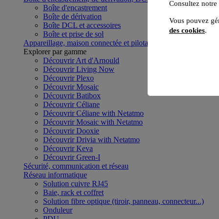
Consultez notre
Boîte d'encastrement
Boîte de dérivation
Vous pouvez gér
Boîte DCL et accessoires
des cookies
.
Boîte et prise de sol
Appareillage, maison connectée et pilotage du bâtiment
Voir to
Explorer par gamme
Découvrir Art d'Arnould
Découvrir Living Now
Découvrir Plexo
Découvrir Mosaic
Découvrir Batibox
Découvrir Céliane
Découvrir Céliane with Netatmo
Découvrir Mosaic with Netatmo
Découvrir Dooxie
Découvrir Drivia with Netatmo
Découvrir Keva
Découvrir Green-I
Sécurité, communication et réseau
Réseau informatique
Solution cuivre RJ45
Baie, rack et coffret
Solution fibre optique (tiroir, panneau, connecteur...)
Onduleur
PDU