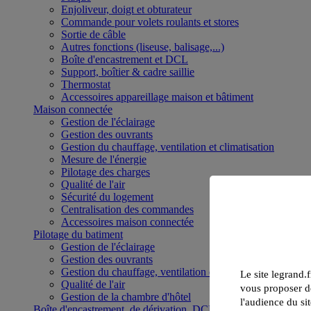
Enjoliveur, doigt et obturateur
Commande pour volets roulants et stores
Sortie de câble
Autres fonctions (liseuse, balisage,...)
Boîte d'encastrement et DCL
Support, boîtier & cadre saillie
Thermostat
Accessoires appareillage maison et bâtiment
Maison connectée
Gestion de l'éclairage
Gestion des ouvrants
Gestion du chauffage, ventilation et climatisation
Mesure de l'énergie
Pilotage des charges
Qualité de l'air
Sécurité du logement
Centralisation des commandes
Accessoires maison connectée
Pilotage du batiment
Gestion de l'éclairage
Gestion des ouvrants
Gestion du chauffage, ventilation et climatisation
Le site legrand.f
Qualité de l'air
vous proposer de
Gestion de la chambre d'hôtel
l'audience du sit
Boîte d'encastrement, de dérivation, DCL et boîte de sol