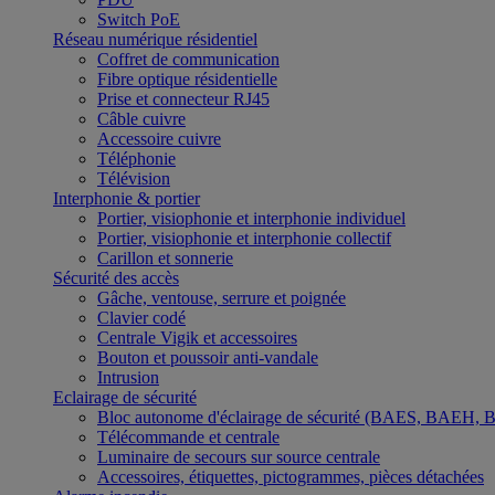
Switch PoE
Réseau numérique résidentiel
Coffret de communication
Fibre optique résidentielle
Prise et connecteur RJ45
Câble cuivre
Accessoire cuivre
Téléphonie
Télévision
Interphonie & portier
Portier, visiophonie et interphonie individuel
Portier, visiophonie et interphonie collectif
Carillon et sonnerie
Sécurité des accès
Gâche, ventouse, serrure et poignée
Clavier codé
Centrale Vigik et accessoires
Bouton et poussoir anti-vandale
Intrusion
Eclairage de sécurité
Bloc autonome d'éclairage de sécurité (BAES, BAEH,
Télécommande et centrale
Luminaire de secours sur source centrale
Accessoires, étiquettes, pictogrammes, pièces détachées