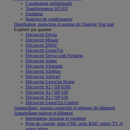
Canalisation préfabriquée
Transformateur HT-BT
Onduleur
Batteries de condensateur
Distribution, protection et gestion de l'énergie
Voir tout
Explorer par gamme
Découvrir Drivia
Découvrir Mosaic
Découvrir DMX³
Découvrir Green'Up
Découvrir Drivia with Netatmo
Découvrir Alptec
Découvrir Alpimatic
Découvrir Alpibloc
Découvrir Alpivar³
Découvrir Green'up Home
Découvrir XL³ HP 6300
Découvrir XL³ HP 160
Découvrir XL³ HP 630
Découvrir Green'Up Control
Appareillage, maison connectée et pilotage du bâtiment
Appareillage maison et bâtiment
Interrupteur, poussoir et variateur
Prise de courant, prise USB, prise RJ45, prises TV et
autres prises