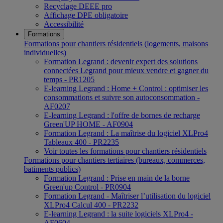
Recyclage DEEE pro
Affichage DPE obligatoire
Accessibilité
Formations
Formations pour chantiers résidentiels (logements, maisons
individuelles)
Formation Legrand : devenir expert des solutions
connectées Legrand pour mieux vendre et gagner du
temps - PR1205
E-learning Legrand : Home + Control : optimiser les
consommations et suivre son autoconsommation -
AF0207
E-learning Legrand : l'offre de bornes de recharge
Green'UP HOME - AF0904
Formation Legrand : La maîtrise du logiciel XLPro4
Tableaux 400 - PR2235
Voir toutes les formations pour chantiers résidentiels
Formations pour chantiers tertiaires (bureaux, commerces,
batiments publics)
Formation Legrand : Prise en main de la borne
Green'up Control - PR0904
Formation Legrand - Maîtriser l’utilisation du logiciel
XLPro4 Calcul 400 - PR2232
E-learning Legrand : la suite logiciels XLPro4 -
AF0604