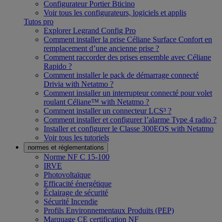
Configurateur Portier Bticino
Voir tous les configurateurs, logiciels et applis
Tutos pro
Explorer Legrand Config Pro
Comment installer la prise Céliane Surface Confort en
remplacement d’une ancienne prise ?
Comment raccorder des prises ensemble avec Céliane
Rapido ?
Comment installer le pack de démarrage connecté
Drivia with Netatmo ?
Comment installer un interrupteur connecté pour volet
roulant Céliane™ with Netatmo ?
Comment installer un connecteur LCS³ ?
Comment installer et configurer l’alarme Type 4 radio ?
Installer et configurer le Classe 300EOS with Netatmo
Voir tous les tutoriels
normes et réglementations
Norme NF C 15-100
IRVE
Photovoltaïque
Efficacité énergétique
Éclairage de sécurité
Sécurité Incendie
Profils Environnementaux Produits (PEP)
Marquage CE certification NF