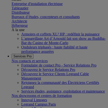
Entreprise d'installation électrique
Tableautier
Distributeur
Bureaux d’études, concepteurs et consultants
Architecte
Hébergeur
À la une
Armoires et coffrets XL³ HP : redéfinir la puissance
L’appareillage Art d’Arnould fait son show au Buddha-
Bar du Casino de Monte-Carlo
Onduleurs triphasés : haute fiabilité et haute
performance assurées
Services Pro
Nos contacts et services
Formulaire de contact Pro - Service Relations Pro
Découvrez le Service Relations Pro
Découvrez le Service Clients Legrand Cable
Management
Rejoignez la communauté des Électriciens Certifiés
Legrand
Services études, assistance, exploitation et maintenance
Nos showrooms et centres de formation
Innoval Limoges
Legrand Campus Paris