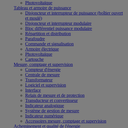
Photovoltaïque
Tableau et armoire de puissance
Disjoncteur et interrupteur de puissance (boîtier ouvert
et moulé)
Disjoncteur et interrupteur modulaire
Bloc différentiel puissance modulaire
Répartition et distribution
Parafoudre
Commande et signalisation
Armoire électrique
Photovoltaïque
Cartouche
Mesure, comptage et supervision
Compteur d'énergie
Centrale de mesure
Transformateur
Logiciel et supervision
Interface
Relais de mesure et de protection
Transducteur et convertisseur
Indicateur analogique
Système de gestion de mesure
Indicateur numérique
Accessoires mesure, comptage et supervision
Acheminement et qualité de l'énergie