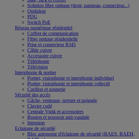
Solution fibre optique (tiroir, panneau, connecteur...)
Onduleur
PDU
Switch PoE
Réseau numérique résidentiel
Coffret de communication
Fibre optique résidentielle
Prise et connecteur RJ45
Câble cuivre
Accessoire cuivre
Téléphonie
Télévision
Interphonie & portier
Portier, visiophonie et interphonie individuel
Portier, visiophonie et interphonie collectif
Carillon et sonnerie
Sécurité des accès
Gâche, ventouse, serrure et poignée
Clavier codé
Centrale Vigik et accessoires
Bouton et poussoir anti-vandale
Intrusion
Eclairage de sécurité
Bloc autonome d'éclairage de sécurité (BAES, BAEH,