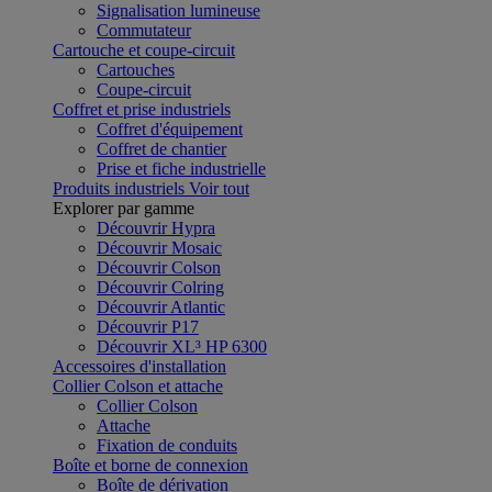
Signalisation lumineuse
Commutateur
Cartouche et coupe-circuit
Cartouches
Coupe-circuit
Coffret et prise industriels
Coffret d'équipement
Coffret de chantier
Prise et fiche industrielle
Produits industriels
Voir tout
Explorer par gamme
Découvrir Hypra
Découvrir Mosaic
Découvrir Colson
Découvrir Colring
Découvrir Atlantic
Découvrir P17
Découvrir XL³ HP 6300
Accessoires d'installation
Collier Colson et attache
Collier Colson
Attache
Fixation de conduits
Boîte et borne de connexion
Boîte de dérivation