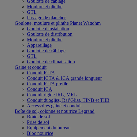
Goulotte de câblage
Moulure et plinthe
GTL
Passage de plancher
Goulotte, moulure et plinthe Planet Wattohm
Goulotte d'installation
Goulotte de distribution
Moulure et plinthe
Appareillage
Goulotte de câblage
GTL
Goulotte de climatisation
Gaine et conduit
Conduit ICTA
Conduit ICTA & ICA grande longueur
Conduit ICTA préfilé
Conduit ICA
Conduit rigide IRL, MRL
Conduit duogliss, Rai’Gliss, TINB et TIIB
Accessoires gaine et conduit
Boîte de sol, colonne et nourrice Legrand
Boîte de sol
Prise de sol
Equipement du bureau
Bloc nourrice