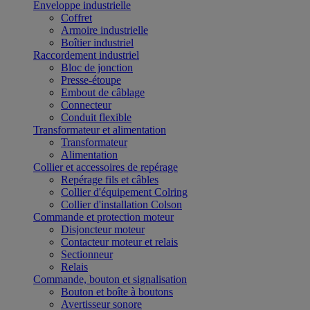
Enveloppe industrielle
Coffret
Armoire industrielle
Boîtier industriel
Raccordement industriel
Bloc de jonction
Presse-étoupe
Embout de câblage
Connecteur
Conduit flexible
Transformateur et alimentation
Transformateur
Alimentation
Collier et accessoires de repérage
Repérage fils et câbles
Collier d'équipement Colring
Collier d'installation Colson
Commande et protection moteur
Disjoncteur moteur
Contacteur moteur et relais
Sectionneur
Relais
Commande, bouton et signalisation
Bouton et boîte à boutons
Avertisseur sonore