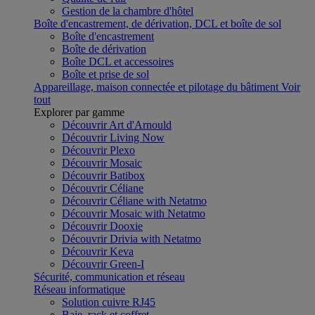
Gestion de la chambre d'hôtel
Boîte d'encastrement, de dérivation, DCL et boîte de sol
Boîte d'encastrement
Boîte de dérivation
Boîte DCL et accessoires
Boîte et prise de sol
Appareillage, maison connectée et pilotage du bâtiment
Voir
tout
Explorer par gamme
Découvrir Art d'Arnould
Découvrir Living Now
Découvrir Plexo
Découvrir Mosaic
Découvrir Batibox
Découvrir Céliane
Découvrir Céliane with Netatmo
Découvrir Mosaic with Netatmo
Découvrir Dooxie
Découvrir Drivia with Netatmo
Découvrir Keva
Découvrir Green-I
Sécurité, communication et réseau
Réseau informatique
Solution cuivre RJ45
Baie, rack et coffret