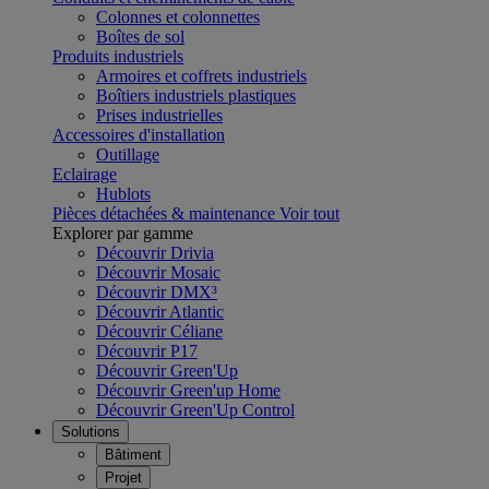
Colonnes et colonnettes
Boîtes de sol
Produits industriels
Armoires et coffrets industriels
Boîtiers industriels plastiques
Prises industrielles
Accessoires d'installation
Outillage
Eclairage
Hublots
Pièces détachées & maintenance
Voir tout
Explorer par gamme
Découvrir Drivia
Découvrir Mosaic
Découvrir DMX³
Découvrir Atlantic
Découvrir Céliane
Découvrir P17
Découvrir Green'Up
Découvrir Green'up Home
Découvrir Green'Up Control
Solutions
Bâtiment
Projet