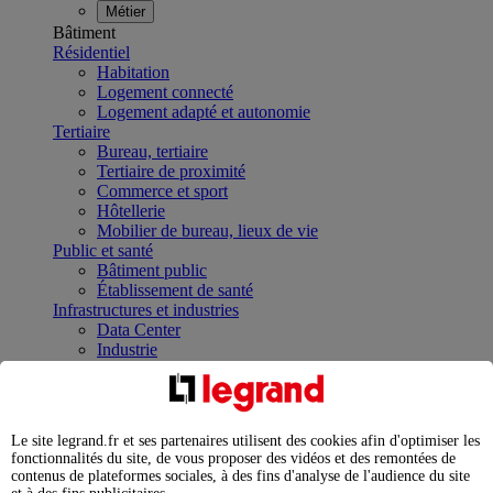
Métier
Bâtiment
Résidentiel
Habitation
Logement connecté
Logement adapté et autonomie
Tertiaire
Bureau, tertiaire
Tertiaire de proximité
Commerce et sport
Hôtellerie
Mobilier de bureau, lieux de vie
Public et santé
Bâtiment public
Établissement de santé
Infrastructures et industries
Data Center
Industrie
Infrastructures
À la une
Contrôler et planifier le fonctionnement des appareils
électriques avec le contacteur connecté
Le site legrand.fr et ses partenaires utilisent des cookies afin d'optimiser les
Répartir et optimiser son tableau électrique
fonctionnalités du site, de vous proposer des vidéos et des remontées de
Legrand Data Center Solutions : concentrer les
contenus de plateformes sociales, à des fins d'analyse de l'audience du site
expertises au service de vos performances