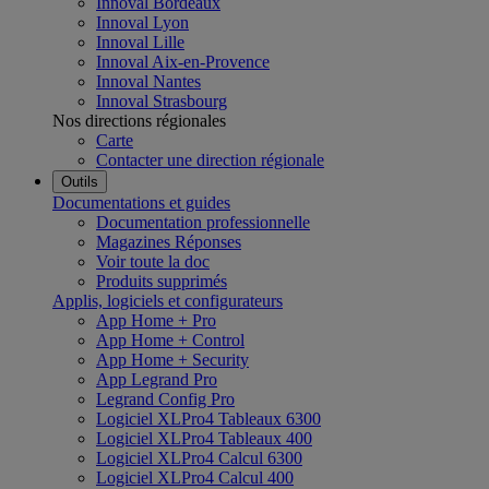
Innoval Bordeaux
Innoval Lyon
Innoval Lille
Innoval Aix-en-Provence
Innoval Nantes
Innoval Strasbourg
Nos directions régionales
Carte
Contacter une direction régionale
Outils
Documentations et guides
Documentation professionnelle
Magazines Réponses
Voir toute la doc
Produits supprimés
Applis, logiciels et configurateurs
App Home + Pro
App Home + Control
App Home + Security
App Legrand Pro
Legrand Config Pro
Logiciel XLPro4 Tableaux 6300
Logiciel XLPro4 Tableaux 400
Logiciel XLPro4 Calcul 6300
Logiciel XLPro4 Calcul 400