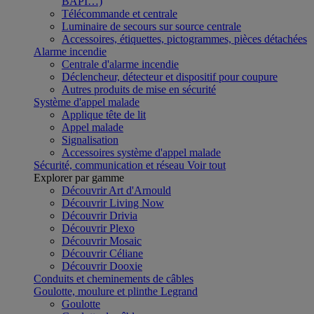
BAPI…)
Télécommande et centrale
Luminaire de secours sur source centrale
Accessoires, étiquettes, pictogrammes, pièces détachées
Alarme incendie
Centrale d'alarme incendie
Déclencheur, détecteur et dispositif pour coupure
Autres produits de mise en sécurité
Système d'appel malade
Applique tête de lit
Appel malade
Signalisation
Accessoires système d'appel malade
Sécurité, communication et réseau
Voir tout
Explorer par gamme
Découvrir Art d'Arnould
Découvrir Living Now
Découvrir Drivia
Découvrir Plexo
Découvrir Mosaic
Découvrir Céliane
Découvrir Dooxie
Conduits et cheminements de câbles
Goulotte, moulure et plinthe Legrand
Goulotte