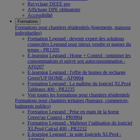
Recyclage DEEE pro
Affichage DPE obligatoire
Accessibilité
Formations
Formations pour chantiers résidentiels (logements, maisons
individuelles)
Formation Legrand : devenir expert des solutions
connectées Legrand pour mieux vendre et gagner du
temps - PR1205
E-learning Legrand : Home + Control : optimiser les
consommations et suivre son autoconsommation -
AF0207
E-learning Legrand : l'offre de bornes de recharge
Green'UP HOME - AF0904
Formation Legrand : La maîtrise du logiciel XLPro4
Tableaux 400 - PR2235
Voir toutes les formations pour chantiers résidentiels
Formations pour chantiers tertiaires (bureaux, commerces,
batiments publics)
Formation Legrand : Prise en main de la borne
Green'up Control - PR0904
Formation Legrand - Maîtriser l’utilisation du logiciel
XLPro4 Calcul 400 - PR2232
E-learning Legrand : la suite logiciels XLPro4 -
AF0604