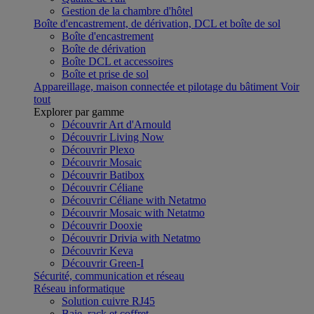
Gestion de la chambre d'hôtel
Boîte d'encastrement, de dérivation, DCL et boîte de sol
Boîte d'encastrement
Boîte de dérivation
Boîte DCL et accessoires
Boîte et prise de sol
Appareillage, maison connectée et pilotage du bâtiment
Voir
tout
Explorer par gamme
Découvrir Art d'Arnould
Découvrir Living Now
Découvrir Plexo
Découvrir Mosaic
Découvrir Batibox
Découvrir Céliane
Découvrir Céliane with Netatmo
Découvrir Mosaic with Netatmo
Découvrir Dooxie
Découvrir Drivia with Netatmo
Découvrir Keva
Découvrir Green-I
Sécurité, communication et réseau
Réseau informatique
Solution cuivre RJ45
Baie, rack et coffret