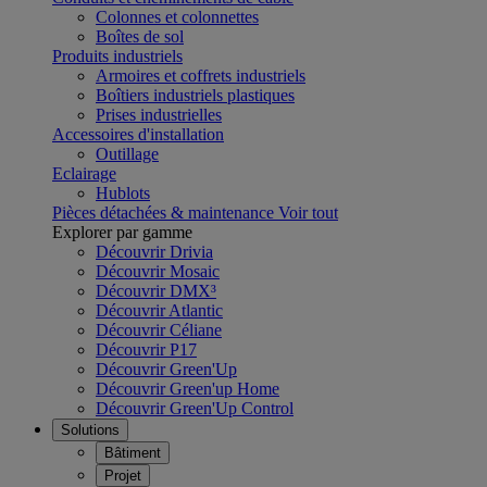
Colonnes et colonnettes
Boîtes de sol
Produits industriels
Armoires et coffrets industriels
Boîtiers industriels plastiques
Prises industrielles
Accessoires d'installation
Outillage
Eclairage
Hublots
Pièces détachées & maintenance
Voir tout
Explorer par gamme
Découvrir Drivia
Découvrir Mosaic
Découvrir DMX³
Découvrir Atlantic
Découvrir Céliane
Découvrir P17
Découvrir Green'Up
Découvrir Green'up Home
Découvrir Green'Up Control
Solutions
Bâtiment
Projet