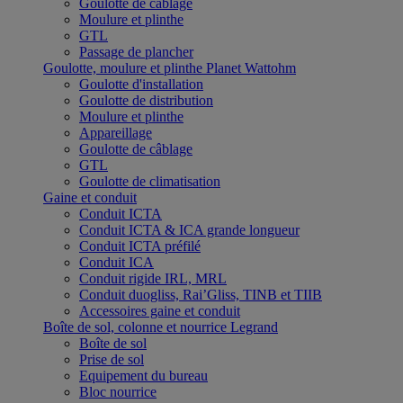
Goulotte de câblage
Moulure et plinthe
GTL
Passage de plancher
Goulotte, moulure et plinthe Planet Wattohm
Goulotte d'installation
Goulotte de distribution
Moulure et plinthe
Appareillage
Goulotte de câblage
GTL
Goulotte de climatisation
Gaine et conduit
Conduit ICTA
Conduit ICTA & ICA grande longueur
Conduit ICTA préfilé
Conduit ICA
Conduit rigide IRL, MRL
Conduit duogliss, Rai’Gliss, TINB et TIIB
Accessoires gaine et conduit
Boîte de sol, colonne et nourrice Legrand
Boîte de sol
Prise de sol
Equipement du bureau
Bloc nourrice