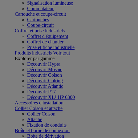
Signalisation lumineuse
Commutateur
Cartouche et coupe-circuit
Cartouches
Coupe-circuit
Coffret et prise industriels
Coffret d'équipement
Coffret de chantier
Prise et fiche industrielle
Produits industriels
Voir tout
Explorer par gamme
Découvrir Hypra
Découvrir Mosaic
Découvrir Colson
Découvrir Colring
Découvrir Atlantic
Découvrir P17
Découvrir XL³ HP 6300
Accessoires d'installation
Collier Colson et attache
Collier Colson
Attache
Fixation de conduits
Boîte et borne de connexion
Boîte de dérivation