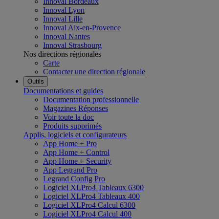
Innoval Bordeaux
Innoval Lyon
Innoval Lille
Innoval Aix-en-Provence
Innoval Nantes
Innoval Strasbourg
Nos directions régionales
Carte
Contacter une direction régionale
Outils
Documentations et guides
Documentation professionnelle
Magazines Réponses
Voir toute la doc
Produits supprimés
Applis, logiciels et configurateurs
App Home + Pro
App Home + Control
App Home + Security
App Legrand Pro
Legrand Config Pro
Logiciel XLPro4 Tableaux 6300
Logiciel XLPro4 Tableaux 400
Logiciel XLPro4 Calcul 6300
Logiciel XLPro4 Calcul 400