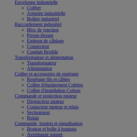
Enveloppe industrielle
Coffret
Armoire industrielle
Boîtier industriel
Raccordement industriel
Bloc de jonction
Presse-étoupe
Embout de câblage
Connecteur
Conduit flexible
Transformateur et alimentation
Transformateur
Alimentation
Collier et accessoires de repérage
Repérage fils et câbles
Collier d'équipement Colring
Collier d'installation Colson
Commande et protection moteur
Disjoncteur moteur
Contacteur moteur et relais
Sectionneur
Relais
Commande, bouton et signalisation
Bouton et boîte à boutons
Avertisseur sonore