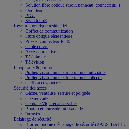
Solution fibre optique (tiroir, panneau, connecteur...)
Onduleur
PDU
Switch PoE
Réseau numérique résidentiel
Coffret de communication
Fibre optique résidentielle
Prise et connecteur RJ45
Câble cuivre
Accessoire cuivre
Téléphonie
Télévision
Interphonie & portier
Portier, visiophonie et interphonie individuel
Portier, visiophonie et interphonie collectif
Carillon et sonnerie
Sécurité des accès
Gâche, ventouse, serrure et poignée
Clavier codé
Centrale Vigik et accessoires
Bouton et poussoir anti-vandale
Intrusion
Eclairage de sécurité
Bloc autonome d'éclairage de sécurité (BAES, BAEH,