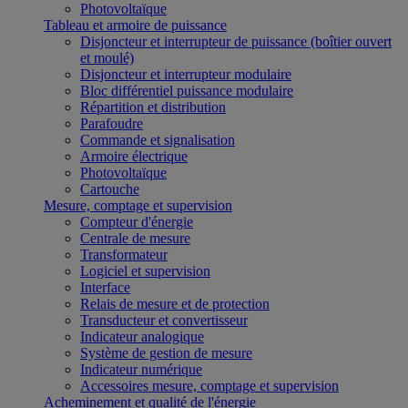
Photovoltaïque
Tableau et armoire de puissance
Disjoncteur et interrupteur de puissance (boîtier ouvert
et moulé)
Disjoncteur et interrupteur modulaire
Bloc différentiel puissance modulaire
Répartition et distribution
Parafoudre
Commande et signalisation
Armoire électrique
Photovoltaïque
Cartouche
Mesure, comptage et supervision
Compteur d'énergie
Centrale de mesure
Transformateur
Logiciel et supervision
Interface
Relais de mesure et de protection
Transducteur et convertisseur
Indicateur analogique
Système de gestion de mesure
Indicateur numérique
Accessoires mesure, comptage et supervision
Acheminement et qualité de l'énergie