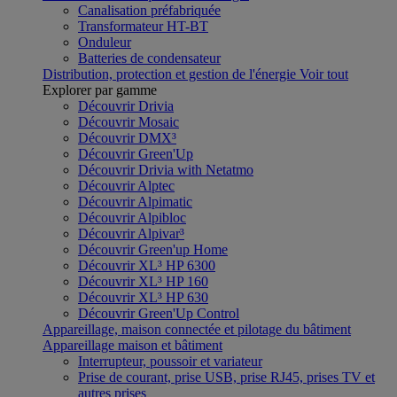
Canalisation préfabriquée
Transformateur HT-BT
Onduleur
Batteries de condensateur
Distribution, protection et gestion de l'énergie
Voir tout
Explorer par gamme
Découvrir Drivia
Découvrir Mosaic
Découvrir DMX³
Découvrir Green'Up
Découvrir Drivia with Netatmo
Découvrir Alptec
Découvrir Alpimatic
Découvrir Alpibloc
Découvrir Alpivar³
Découvrir Green'up Home
Découvrir XL³ HP 6300
Découvrir XL³ HP 160
Découvrir XL³ HP 630
Découvrir Green'Up Control
Appareillage, maison connectée et pilotage du bâtiment
Appareillage maison et bâtiment
Interrupteur, poussoir et variateur
Prise de courant, prise USB, prise RJ45, prises TV et
autres prises