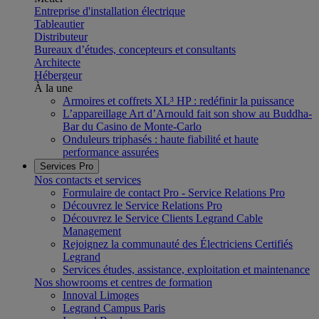
Entreprise d'installation électrique
Tableautier
Distributeur
Bureaux d’études, concepteurs et consultants
Architecte
Hébergeur
À la une
Armoires et coffrets XL³ HP : redéfinir la puissance
L’appareillage Art d’Arnould fait son show au Buddha-
Bar du Casino de Monte-Carlo
Onduleurs triphasés : haute fiabilité et haute
performance assurées
Services Pro
Nos contacts et services
Formulaire de contact Pro - Service Relations Pro
Découvrez le Service Relations Pro
Découvrez le Service Clients Legrand Cable
Management
Rejoignez la communauté des Électriciens Certifiés
Legrand
Services études, assistance, exploitation et maintenance
Nos showrooms et centres de formation
Innoval Limoges
Legrand Campus Paris