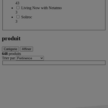
43
Living Now with Netatmo
3
Soliroc
3
produit
Catégorie
Affiner
648
produits
Trier par