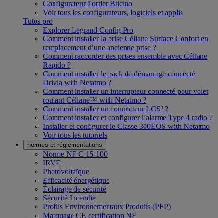
Configurateur Portier Bticino
Voir tous les configurateurs, logiciels et applis
Tutos pro
Explorer Legrand Config Pro
Comment installer la prise Céliane Surface Confort en
remplacement d’une ancienne prise ?
Comment raccorder des prises ensemble avec Céliane
Rapido ?
Comment installer le pack de démarrage connecté
Drivia with Netatmo ?
Comment installer un interrupteur connecté pour volet
roulant Céliane™ with Netatmo ?
Comment installer un connecteur LCS³ ?
Comment installer et configurer l’alarme Type 4 radio ?
Installer et configurer le Classe 300EOS with Netatmo
Voir tous les tutoriels
normes et réglementations
Norme NF C 15-100
IRVE
Photovoltaïque
Efficacité énergétique
Éclairage de sécurité
Sécurité Incendie
Profils Environnementaux Produits (PEP)
Marquage CE certification NF