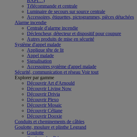
BAPI…)
Télécommande et centrale
Luminaire de secours sur source centrale
Accessoires, étiquettes, pictogrammes, pièces détachées
Alarme incendie
Centrale d'alarme incendie
Déclencheur, détecteur et dispositif pour coupure
Autres produits de mise en sécurité
Système d'appel malade
Applique tête de lit
Appel malade
Signalisation
Accessoires système d'appel malade
Sécurité, communication et réseau
Voir tout
Explorer par gamme
Découvrir Art d'Arnould
Découvrir Living Now
Découvrir Drivia
Découvrir Plexo
Découvrir Mosaic
Découvrir Céliane
Découvrir Dooxie
Conduits et cheminements de câbles
Goulotte, moulure et plinthe Legrand
Goulotte