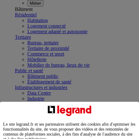
Métier
Bâtiment
Résidentiel
Habitation
Logement connecté
Logement adapté et autonomie
Tertiaire
Bureau, tertiaire
Tertiaire de proximité
Commerce et sport
Hôtellerie
Mobilier de bureau, lieux de vie
Public et santé
Bâtiment public
Établissement de santé
Infrastructures et industries
Data Center
Industrie
Infrastructures
À la une
Contrôler et planifier le fonctionnement des appareils
électriques avec le contacteur connecté
Le site legrand.fr et ses partenaires utilisent des cookies afin d'optimiser les
Répartir et optimiser son tableau électrique
fonctionnalités du site, de vous proposer des vidéos et des remontées de
Legrand Data Center Solutions : concentrer les
contenus de plateformes sociales, à des fins d'analyse de l'audience du site
expertises au service de vos performances