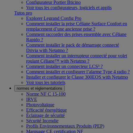
Configurateur Portier Bticino
Voir tous les configurateurs, logiciels et applis
Tutos pro
Explorer Legrand Config Pro
Comment installer la prise Céliane Surface Confort en
remplacement d’une ancienne prise ?
Comment raccorder des prises ensemble avec Céliane
Rapido ?
Comment installer le pack de démarrage connecté
Drivia with Netatmo ?
Comment installer un interrupteur connecté pour volet
roulant Céliane™ with Netatmo ?
Comment installer un connecteur LCS³ ?
Comment installer et configurer l’alarme Type 4 radio ?
Installer et configurer le Classe 300EOS with Netatmo
Voir tous les tutoriels
normes et réglementations
Norme NF C 15-100
IRVE
Photovoltaïque
Efficacité énergétique
Éclairage de sécurité
Sécurité Incendie
Profils Environnementaux Produits (PEP)
Marquage CE certification NF