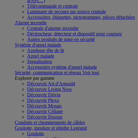
BAPI…)
Télécommande et centrale
Luminaire de secours sur source centrale
Accessoires, étiquettes, pictogrammes, pièces détachées
Alarme incendie
Centrale d'alarme incendie
Déclencheur, détecteur et dispositif pour coupure
Autres produits de mise en sécurité
Système d'appel malade
Applique tête de lit
Appel malade
Signalisation
Accessoires système d'appel malade
Sécurité, communication et réseau
Voir tout
Explorer par gamme
Découvrir Art d'Arnould
Découvrir Living Now
Découvrir Drivia
Découvrir Plexo
Découvrir Mosaic
Découvrir Céliane
Découvrir Dooxie
Conduits et cheminements de câbles
Goulotte, moulure et plinthe Legrand
Goulotte