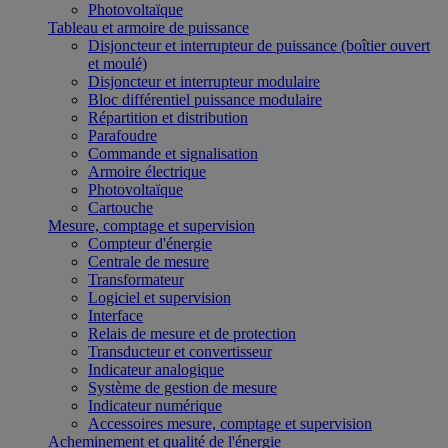
Photovoltaïque
Tableau et armoire de puissance
Disjoncteur et interrupteur de puissance (boîtier ouvert
et moulé)
Disjoncteur et interrupteur modulaire
Bloc différentiel puissance modulaire
Répartition et distribution
Parafoudre
Commande et signalisation
Armoire électrique
Photovoltaïque
Cartouche
Mesure, comptage et supervision
Compteur d'énergie
Centrale de mesure
Transformateur
Logiciel et supervision
Interface
Relais de mesure et de protection
Transducteur et convertisseur
Indicateur analogique
Système de gestion de mesure
Indicateur numérique
Accessoires mesure, comptage et supervision
Acheminement et qualité de l'énergie