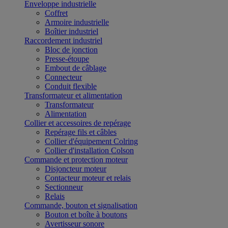
Enveloppe industrielle
Coffret
Armoire industrielle
Boîtier industriel
Raccordement industriel
Bloc de jonction
Presse-étoupe
Embout de câblage
Connecteur
Conduit flexible
Transformateur et alimentation
Transformateur
Alimentation
Collier et accessoires de repérage
Repérage fils et câbles
Collier d'équipement Colring
Collier d'installation Colson
Commande et protection moteur
Disjoncteur moteur
Contacteur moteur et relais
Sectionneur
Relais
Commande, bouton et signalisation
Bouton et boîte à boutons
Avertisseur sonore