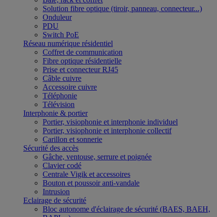
Solution fibre optique (tiroir, panneau, connecteur...)
Onduleur
PDU
Switch PoE
Réseau numérique résidentiel
Coffret de communication
Fibre optique résidentielle
Prise et connecteur RJ45
Câble cuivre
Accessoire cuivre
Téléphonie
Télévision
Interphonie & portier
Portier, visiophonie et interphonie individuel
Portier, visiophonie et interphonie collectif
Carillon et sonnerie
Sécurité des accès
Gâche, ventouse, serrure et poignée
Clavier codé
Centrale Vigik et accessoires
Bouton et poussoir anti-vandale
Intrusion
Eclairage de sécurité
Bloc autonome d'éclairage de sécurité (BAES, BAEH,