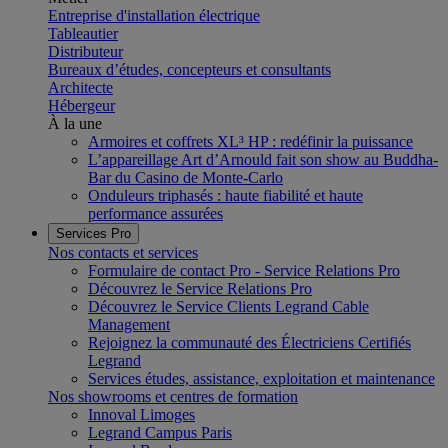
Entreprise d'installation électrique
Tableautier
Distributeur
Bureaux d’études, concepteurs et consultants
Architecte
Hébergeur
À la une
Armoires et coffrets XL³ HP : redéfinir la puissance
L’appareillage Art d’Arnould fait son show au Buddha-
Bar du Casino de Monte-Carlo
Onduleurs triphasés : haute fiabilité et haute
performance assurées
Services Pro
Nos contacts et services
Formulaire de contact Pro - Service Relations Pro
Découvrez le Service Relations Pro
Découvrez le Service Clients Legrand Cable
Management
Rejoignez la communauté des Électriciens Certifiés
Legrand
Services études, assistance, exploitation et maintenance
Nos showrooms et centres de formation
Innoval Limoges
Legrand Campus Paris