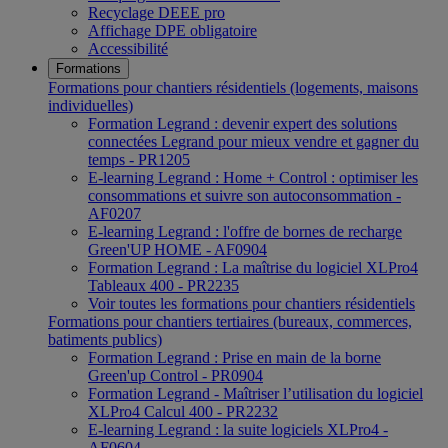
Recyclage DEEE pro
Affichage DPE obligatoire
Accessibilité
Formations
Formations pour chantiers résidentiels (logements, maisons
individuelles)
Formation Legrand : devenir expert des solutions
connectées Legrand pour mieux vendre et gagner du
temps - PR1205
E-learning Legrand : Home + Control : optimiser les
consommations et suivre son autoconsommation -
AF0207
E-learning Legrand : l'offre de bornes de recharge
Green'UP HOME - AF0904
Formation Legrand : La maîtrise du logiciel XLPro4
Tableaux 400 - PR2235
Voir toutes les formations pour chantiers résidentiels
Formations pour chantiers tertiaires (bureaux, commerces,
batiments publics)
Formation Legrand : Prise en main de la borne
Green'up Control - PR0904
Formation Legrand - Maîtriser l’utilisation du logiciel
XLPro4 Calcul 400 - PR2232
E-learning Legrand : la suite logiciels XLPro4 -
AF0604