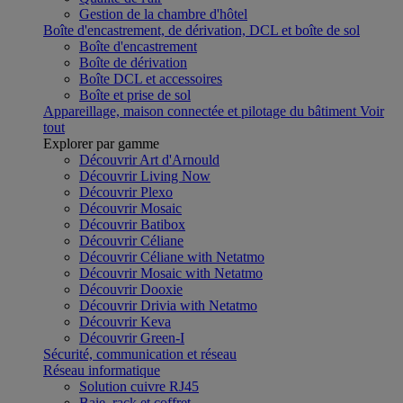
Gestion de la chambre d'hôtel
Boîte d'encastrement, de dérivation, DCL et boîte de sol
Boîte d'encastrement
Boîte de dérivation
Boîte DCL et accessoires
Boîte et prise de sol
Appareillage, maison connectée et pilotage du bâtiment
Voir
tout
Explorer par gamme
Découvrir Art d'Arnould
Découvrir Living Now
Découvrir Plexo
Découvrir Mosaic
Découvrir Batibox
Découvrir Céliane
Découvrir Céliane with Netatmo
Découvrir Mosaic with Netatmo
Découvrir Dooxie
Découvrir Drivia with Netatmo
Découvrir Keva
Découvrir Green-I
Sécurité, communication et réseau
Réseau informatique
Solution cuivre RJ45
Baie, rack et coffret