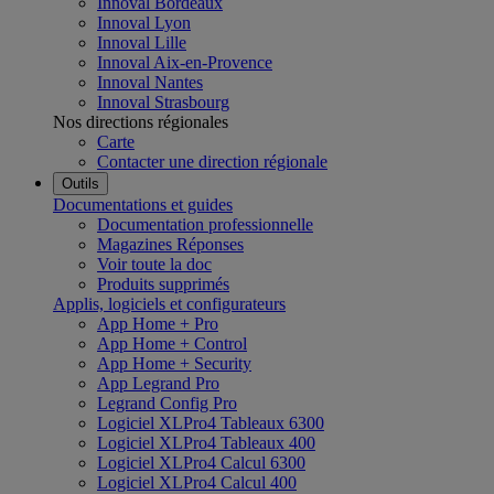
Innoval Bordeaux
Innoval Lyon
Innoval Lille
Innoval Aix-en-Provence
Innoval Nantes
Innoval Strasbourg
Nos directions régionales
Carte
Contacter une direction régionale
Outils
Documentations et guides
Documentation professionnelle
Magazines Réponses
Voir toute la doc
Produits supprimés
Applis, logiciels et configurateurs
App Home + Pro
App Home + Control
App Home + Security
App Legrand Pro
Legrand Config Pro
Logiciel XLPro4 Tableaux 6300
Logiciel XLPro4 Tableaux 400
Logiciel XLPro4 Calcul 6300
Logiciel XLPro4 Calcul 400