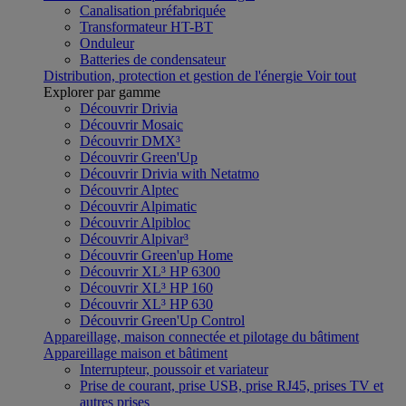
Canalisation préfabriquée
Transformateur HT-BT
Onduleur
Batteries de condensateur
Distribution, protection et gestion de l'énergie
Voir tout
Explorer par gamme
Découvrir Drivia
Découvrir Mosaic
Découvrir DMX³
Découvrir Green'Up
Découvrir Drivia with Netatmo
Découvrir Alptec
Découvrir Alpimatic
Découvrir Alpibloc
Découvrir Alpivar³
Découvrir Green'up Home
Découvrir XL³ HP 6300
Découvrir XL³ HP 160
Découvrir XL³ HP 630
Découvrir Green'Up Control
Appareillage, maison connectée et pilotage du bâtiment
Appareillage maison et bâtiment
Interrupteur, poussoir et variateur
Prise de courant, prise USB, prise RJ45, prises TV et
autres prises