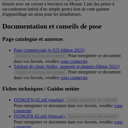
témoin avec un voyant à brocher) ou Mosaic Link (les prises à
raccordement latéral d'un simple geste) font de cette gamme
d'appareillage un atout pour les installateurs.
Documentation et conseils de pose
Page catalogue et annexes
Page commerciale (p.925 édition 2022)
Pour enregistrer ce document
Ajouter à ma liste de matériel
dans vos favoris, veuillez
vous connecter
.
Tableau de choix (boîtes, supports et plaques édition 2022)
Pour enregistrer ce document
Ajouter à ma liste de matériel
dans vos favoris, veuillez
vous connecter
.
Fiches techniques / Guides métier
F02902EN-02.pdf (anglais)
Ajouter à ma liste de matériel
Pour enregistrer ce document dans vos favoris, veuillez
vous
connecter
.
F02902FR-02.pdf (français)
Ajouter à ma liste de matériel
Pour enregistrer ce document dans vos favoris, veuillez
vous
connecter
.