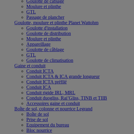
Goulotte de câblage
Moulure et plinthe
GTL
Passage de plancher
Goulotte, moulure et plinthe Planet Wattohm
Goulotte d'installation
Goulotte de distribution
Moulure et plinthe
Appareillage
Goulotte de câblage
GTL
Goulotte de climatisation
Gaine et conduit
Conduit ICTA
Conduit ICTA & ICA grande longueur
Conduit ICTA préfilé
Conduit ICA
Conduit rigide IRL, MRL
Conduit duogliss, Rai’Gliss, TINB et TIIB
Accessoires gaine et conduit
Boîte de sol, colonne et nourrice Legrand
Boîte de sol
Prise de sol
Equipement du bureau
Bloc nourrice