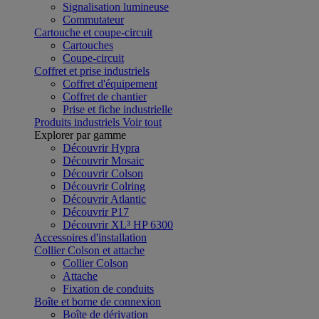
Signalisation lumineuse
Commutateur
Cartouche et coupe-circuit
Cartouches
Coupe-circuit
Coffret et prise industriels
Coffret d'équipement
Coffret de chantier
Prise et fiche industrielle
Produits industriels
Voir tout
Explorer par gamme
Découvrir Hypra
Découvrir Mosaic
Découvrir Colson
Découvrir Colring
Découvrir Atlantic
Découvrir P17
Découvrir XL³ HP 6300
Accessoires d'installation
Collier Colson et attache
Collier Colson
Attache
Fixation de conduits
Boîte et borne de connexion
Boîte de dérivation