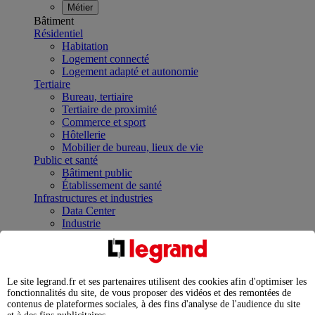
Métier
Bâtiment
Résidentiel
Habitation
Logement connecté
Logement adapté et autonomie
Tertiaire
Bureau, tertiaire
Tertiaire de proximité
Commerce et sport
Hôtellerie
Mobilier de bureau, lieux de vie
Public et santé
Bâtiment public
Établissement de santé
Infrastructures et industries
Data Center
Industrie
Infrastructures
À la une
Contrôler et planifier le fonctionnement des appareils
électriques avec le contacteur connecté
Le site legrand.fr et ses partenaires utilisent des cookies afin d'optimiser les
Répartir et optimiser son tableau électrique
fonctionnalités du site, de vous proposer des vidéos et des remontées de
Legrand Data Center Solutions : concentrer les
contenus de plateformes sociales, à des fins d'analyse de l'audience du site
expertises au service de vos performances