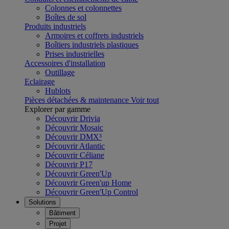
Colonnes et colonnettes
Boîtes de sol
Produits industriels
Armoires et coffrets industriels
Boîtiers industriels plastiques
Prises industrielles
Accessoires d'installation
Outillage
Eclairage
Hublots
Pièces détachées & maintenance
Voir tout
Explorer par gamme
Découvrir Drivia
Découvrir Mosaic
Découvrir DMX³
Découvrir Atlantic
Découvrir Céliane
Découvrir P17
Découvrir Green'Up
Découvrir Green'up Home
Découvrir Green'Up Control
Solutions
Bâtiment
Projet