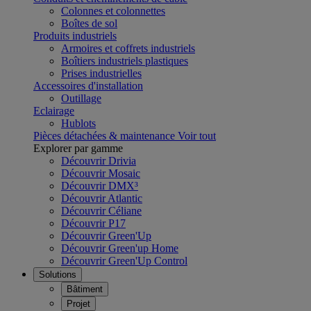
Colonnes et colonnettes
Boîtes de sol
Produits industriels
Armoires et coffrets industriels
Boîtiers industriels plastiques
Prises industrielles
Accessoires d'installation
Outillage
Eclairage
Hublots
Pièces détachées & maintenance
Voir tout
Explorer par gamme
Découvrir Drivia
Découvrir Mosaic
Découvrir DMX³
Découvrir Atlantic
Découvrir Céliane
Découvrir P17
Découvrir Green'Up
Découvrir Green'up Home
Découvrir Green'Up Control
Solutions
Bâtiment
Projet