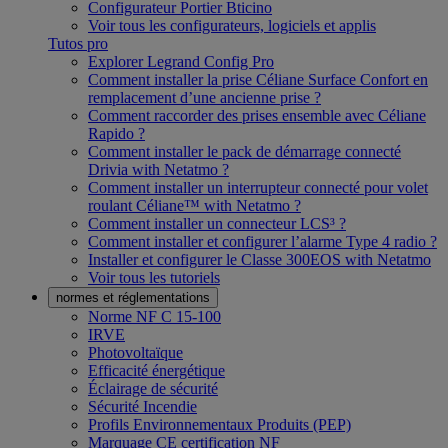
Configurateur Portier Bticino
Voir tous les configurateurs, logiciels et applis
Tutos pro
Explorer Legrand Config Pro
Comment installer la prise Céliane Surface Confort en
remplacement d’une ancienne prise ?
Comment raccorder des prises ensemble avec Céliane
Rapido ?
Comment installer le pack de démarrage connecté
Drivia with Netatmo ?
Comment installer un interrupteur connecté pour volet
roulant Céliane™ with Netatmo ?
Comment installer un connecteur LCS³ ?
Comment installer et configurer l’alarme Type 4 radio ?
Installer et configurer le Classe 300EOS with Netatmo
Voir tous les tutoriels
normes et réglementations
Norme NF C 15-100
IRVE
Photovoltaïque
Efficacité énergétique
Éclairage de sécurité
Sécurité Incendie
Profils Environnementaux Produits (PEP)
Marquage CE certification NF