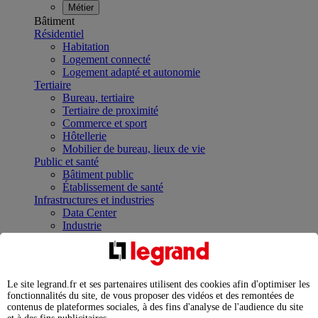
Métier
Bâtiment
Résidentiel
Habitation
Logement connecté
Logement adapté et autonomie
Tertiaire
Bureau, tertiaire
Tertiaire de proximité
Commerce et sport
Hôtellerie
Mobilier de bureau, lieux de vie
Public et santé
Bâtiment public
Établissement de santé
Infrastructures et industries
Data Center
Industrie
Infrastructures
À la une
Contrôler et planifier le fonctionnement des appareils
électriques avec le contacteur connecté
Le site legrand.fr et ses partenaires utilisent des cookies afin d'optimiser les
Répartir et optimiser son tableau électrique
fonctionnalités du site, de vous proposer des vidéos et des remontées de
Legrand Data Center Solutions : concentrer les
contenus de plateformes sociales, à des fins d'analyse de l'audience du site
expertises au service de vos performances