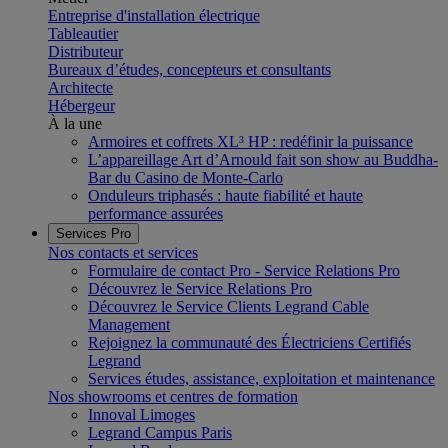
Entreprise d'installation électrique
Tableautier
Distributeur
Bureaux d’études, concepteurs et consultants
Architecte
Hébergeur
À la une
Armoires et coffrets XL³ HP : redéfinir la puissance
L’appareillage Art d’Arnould fait son show au Buddha-
Bar du Casino de Monte-Carlo
Onduleurs triphasés : haute fiabilité et haute
performance assurées
Services Pro
Nos contacts et services
Formulaire de contact Pro - Service Relations Pro
Découvrez le Service Relations Pro
Découvrez le Service Clients Legrand Cable
Management
Rejoignez la communauté des Électriciens Certifiés
Legrand
Services études, assistance, exploitation et maintenance
Nos showrooms et centres de formation
Innoval Limoges
Legrand Campus Paris