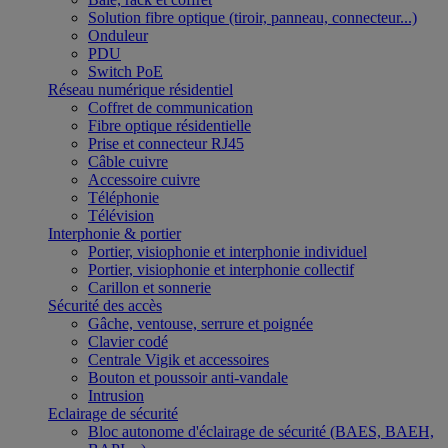
Solution fibre optique (tiroir, panneau, connecteur...)
Onduleur
PDU
Switch PoE
Réseau numérique résidentiel
Coffret de communication
Fibre optique résidentielle
Prise et connecteur RJ45
Câble cuivre
Accessoire cuivre
Téléphonie
Télévision
Interphonie & portier
Portier, visiophonie et interphonie individuel
Portier, visiophonie et interphonie collectif
Carillon et sonnerie
Sécurité des accès
Gâche, ventouse, serrure et poignée
Clavier codé
Centrale Vigik et accessoires
Bouton et poussoir anti-vandale
Intrusion
Eclairage de sécurité
Bloc autonome d'éclairage de sécurité (BAES, BAEH,