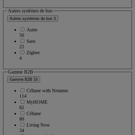
Autres systèmes de bus
Autres systèmes de bus
3
Autre
50
Sans
22
Zigbee
4
Gamme B2B
Gamme B2B
15
Céliane with Netatmo
114
MyHOME
82
Céliane
80
Living Now
34