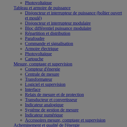
Photovoltaïque
Tableau et armoire de puissance
Disjoncteur et interrupteur de puissance (boîtier ouvert
et moulé)
Disjoncteur et interrupteur modulaire
Bloc différentiel puissance modulaire
Répartition et distribution
Parafoudre
Commande et signalisation
Armoire électrique
Photovoltaïque
Cartouche
Mesure, comptage et supervision
Compteur d'énergie
Centrale de mesure
Transformateur
Logiciel et supervision
Interface
Relais de mesure et de protection
Transducteur et convertisseur
Indicateur analogique
Système de gestion de mesure
Indicateur numérique
Accessoires mesure, comptage et supervision
Acheminement et qualité de l'énergie