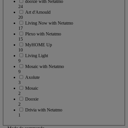
dooxie with Netatmo
24
Art d'Arnould
20
Living Now with Netatmo
17
Plexo with Netatmo
15
MyHOME Up
10
Living Light
9
Mosaic with Netatmo
9
Axolute
3
Mosaic
2
Dooxie
2
Drivia with Netatmo
1