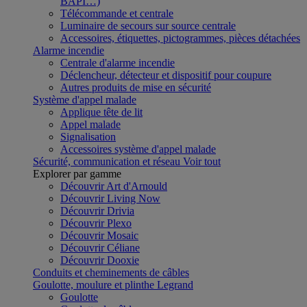
BAPI…)
Télécommande et centrale
Luminaire de secours sur source centrale
Accessoires, étiquettes, pictogrammes, pièces détachées
Alarme incendie
Centrale d'alarme incendie
Déclencheur, détecteur et dispositif pour coupure
Autres produits de mise en sécurité
Système d'appel malade
Applique tête de lit
Appel malade
Signalisation
Accessoires système d'appel malade
Sécurité, communication et réseau
Voir tout
Explorer par gamme
Découvrir Art d'Arnould
Découvrir Living Now
Découvrir Drivia
Découvrir Plexo
Découvrir Mosaic
Découvrir Céliane
Découvrir Dooxie
Conduits et cheminements de câbles
Goulotte, moulure et plinthe Legrand
Goulotte