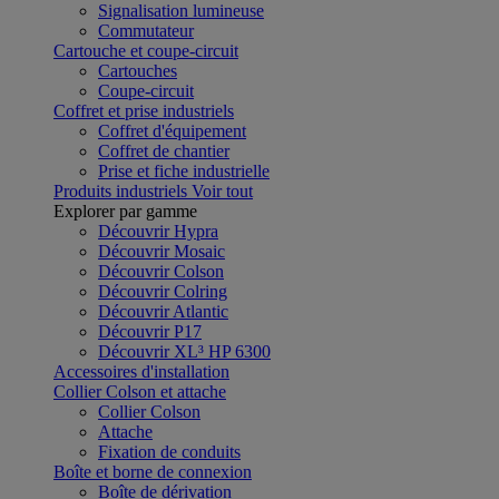
Signalisation lumineuse
Commutateur
Cartouche et coupe-circuit
Cartouches
Coupe-circuit
Coffret et prise industriels
Coffret d'équipement
Coffret de chantier
Prise et fiche industrielle
Produits industriels
Voir tout
Explorer par gamme
Découvrir Hypra
Découvrir Mosaic
Découvrir Colson
Découvrir Colring
Découvrir Atlantic
Découvrir P17
Découvrir XL³ HP 6300
Accessoires d'installation
Collier Colson et attache
Collier Colson
Attache
Fixation de conduits
Boîte et borne de connexion
Boîte de dérivation