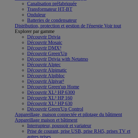
Canalisation préfabriquée
Transformateur HT-BT
Onduleur
Batteries de condensateur
Distribution, protection et gestion de l'énergie
Voir tout
Explorer par gamme
Découvrir Drivia
Découvrir Mosaic
Découvrir DMX³
Découvrir Green'Up
Découvrir Drivia with Netatmo
Découvrir Alptec
Découvrir Alpimatic
Découvrir Alpibloc
Découvrir Alpivar³
Découvrir Green'up Home
Découvrir XL³ HP 6300
Découvrir XL³ HP 160
Découvrir XL³ HP 630
Découvrir Green'Up Control
Appareillage, maison connectée et pilotage du bâtiment
Appareillage maison et bâtiment
Interrupteur, poussoir et variateur
Prise de courant, prise USB, prise RJ45, prises TV et
autres prises