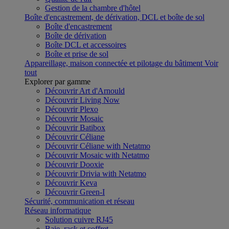
Gestion de la chambre d'hôtel
Boîte d'encastrement, de dérivation, DCL et boîte de sol
Boîte d'encastrement
Boîte de dérivation
Boîte DCL et accessoires
Boîte et prise de sol
Appareillage, maison connectée et pilotage du bâtiment
Voir
tout
Explorer par gamme
Découvrir Art d'Arnould
Découvrir Living Now
Découvrir Plexo
Découvrir Mosaic
Découvrir Batibox
Découvrir Céliane
Découvrir Céliane with Netatmo
Découvrir Mosaic with Netatmo
Découvrir Dooxie
Découvrir Drivia with Netatmo
Découvrir Keva
Découvrir Green-I
Sécurité, communication et réseau
Réseau informatique
Solution cuivre RJ45
Baie, rack et coffret