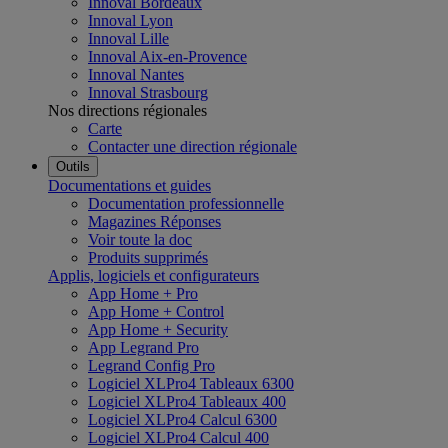
Innoval Bordeaux
Innoval Lyon
Innoval Lille
Innoval Aix-en-Provence
Innoval Nantes
Innoval Strasbourg
Nos directions régionales
Carte
Contacter une direction régionale
Outils
Documentations et guides
Documentation professionnelle
Magazines Réponses
Voir toute la doc
Produits supprimés
Applis, logiciels et configurateurs
App Home + Pro
App Home + Control
App Home + Security
App Legrand Pro
Legrand Config Pro
Logiciel XLPro4 Tableaux 6300
Logiciel XLPro4 Tableaux 400
Logiciel XLPro4 Calcul 6300
Logiciel XLPro4 Calcul 400