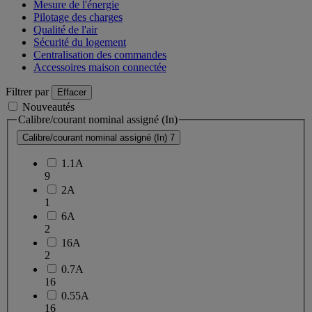
Mesure de l'énergie
Pilotage des charges
Qualité de l'air
Sécurité du logement
Centralisation des commandes
Accessoires maison connectée
Filtrer par
Effacer
Nouveautés
Calibre/courant nominal assigné (In)
Calibre/courant nominal assigné (In)
7
1.1A
9
2A
1
6A
2
16A
2
0.7A
16
0.55A
16