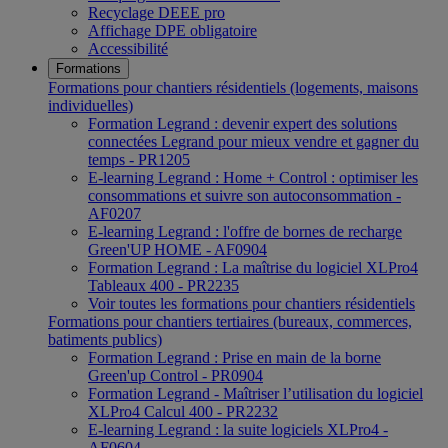
Recyclage DEEE pro
Affichage DPE obligatoire
Accessibilité
Formations
Formations pour chantiers résidentiels (logements, maisons
individuelles)
Formation Legrand : devenir expert des solutions
connectées Legrand pour mieux vendre et gagner du
temps - PR1205
E-learning Legrand : Home + Control : optimiser les
consommations et suivre son autoconsommation -
AF0207
E-learning Legrand : l'offre de bornes de recharge
Green'UP HOME - AF0904
Formation Legrand : La maîtrise du logiciel XLPro4
Tableaux 400 - PR2235
Voir toutes les formations pour chantiers résidentiels
Formations pour chantiers tertiaires (bureaux, commerces,
batiments publics)
Formation Legrand : Prise en main de la borne
Green'up Control - PR0904
Formation Legrand - Maîtriser l’utilisation du logiciel
XLPro4 Calcul 400 - PR2232
E-learning Legrand : la suite logiciels XLPro4 -
AF0604