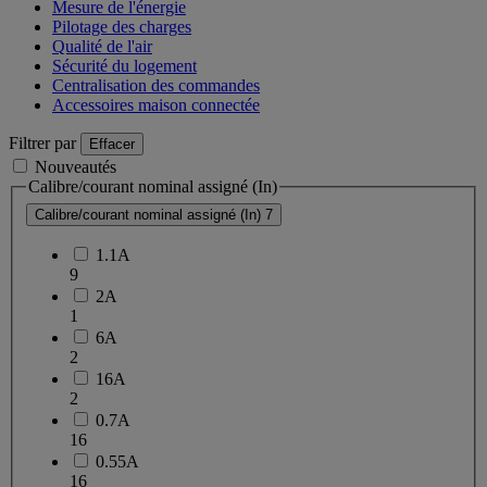
Mesure de l'énergie
Pilotage des charges
Qualité de l'air
Sécurité du logement
Centralisation des commandes
Accessoires maison connectée
Filtrer par
Effacer
Nouveautés
Calibre/courant nominal assigné (In)
Calibre/courant nominal assigné (In)
7
1.1A
9
2A
1
6A
2
16A
2
0.7A
16
0.55A
16