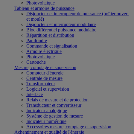
Photovoltaïque
Tableau et armoire de puissance
Disjoncteur et interrupteur de puissance (boîtier ouvert
et moulé)
Disjoncteur et interrupteur modulaire
Bloc différentiel puissance modulaire
Répartition et distribution
Parafoudre
Commande et signalisation
Armoire électrique
Photovoltaïque
Cartouche
Mesure, comptage et supervision
Compteur d'énergie
Centrale de mesure
Transformateur
Logiciel et supervision
Interface
Relais de mesure et de protection
Transducteur et convertisseur
Indicateur analogique
Système de gestion de mesure
Indicateur numérique
Accessoires mesure, comptage et supervision
Acheminement et qualité de l'énergie