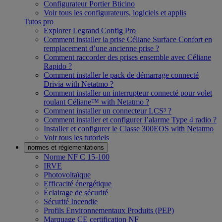
Configurateur Portier Bticino
Voir tous les configurateurs, logiciels et applis
Tutos pro
Explorer Legrand Config Pro
Comment installer la prise Céliane Surface Confort en
remplacement d’une ancienne prise ?
Comment raccorder des prises ensemble avec Céliane
Rapido ?
Comment installer le pack de démarrage connecté
Drivia with Netatmo ?
Comment installer un interrupteur connecté pour volet
roulant Céliane™ with Netatmo ?
Comment installer un connecteur LCS³ ?
Comment installer et configurer l’alarme Type 4 radio ?
Installer et configurer le Classe 300EOS with Netatmo
Voir tous les tutoriels
normes et réglementations
Norme NF C 15-100
IRVE
Photovoltaïque
Efficacité énergétique
Éclairage de sécurité
Sécurité Incendie
Profils Environnementaux Produits (PEP)
Marquage CE certification NF