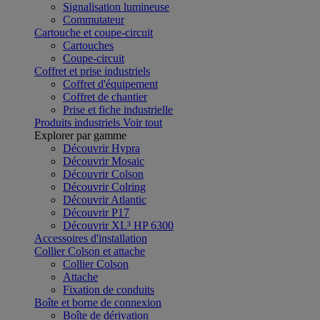
Signalisation lumineuse
Commutateur
Cartouche et coupe-circuit
Cartouches
Coupe-circuit
Coffret et prise industriels
Coffret d'équipement
Coffret de chantier
Prise et fiche industrielle
Produits industriels
Voir tout
Explorer par gamme
Découvrir Hypra
Découvrir Mosaic
Découvrir Colson
Découvrir Colring
Découvrir Atlantic
Découvrir P17
Découvrir XL³ HP 6300
Accessoires d'installation
Collier Colson et attache
Collier Colson
Attache
Fixation de conduits
Boîte et borne de connexion
Boîte de dérivation