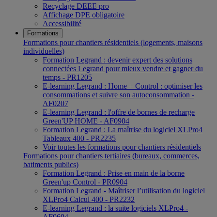
Recyclage DEEE pro
Affichage DPE obligatoire
Accessibilité
Formations
Formations pour chantiers résidentiels (logements, maisons
individuelles)
Formation Legrand : devenir expert des solutions
connectées Legrand pour mieux vendre et gagner du
temps - PR1205
E-learning Legrand : Home + Control : optimiser les
consommations et suivre son autoconsommation -
AF0207
E-learning Legrand : l'offre de bornes de recharge
Green'UP HOME - AF0904
Formation Legrand : La maîtrise du logiciel XLPro4
Tableaux 400 - PR2235
Voir toutes les formations pour chantiers résidentiels
Formations pour chantiers tertiaires (bureaux, commerces,
batiments publics)
Formation Legrand : Prise en main de la borne
Green'up Control - PR0904
Formation Legrand - Maîtriser l’utilisation du logiciel
XLPro4 Calcul 400 - PR2232
E-learning Legrand : la suite logiciels XLPro4 -
AF0604