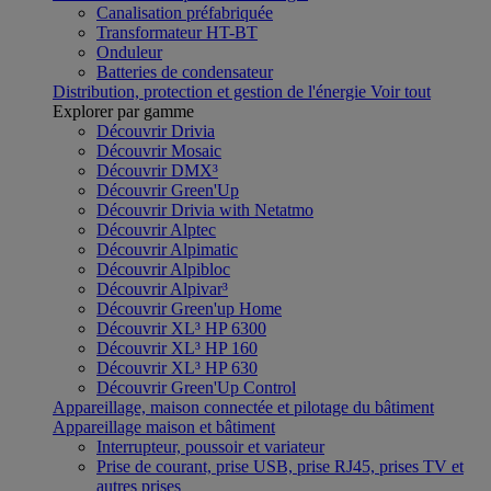
Canalisation préfabriquée
Transformateur HT-BT
Onduleur
Batteries de condensateur
Distribution, protection et gestion de l'énergie
Voir tout
Explorer par gamme
Découvrir Drivia
Découvrir Mosaic
Découvrir DMX³
Découvrir Green'Up
Découvrir Drivia with Netatmo
Découvrir Alptec
Découvrir Alpimatic
Découvrir Alpibloc
Découvrir Alpivar³
Découvrir Green'up Home
Découvrir XL³ HP 6300
Découvrir XL³ HP 160
Découvrir XL³ HP 630
Découvrir Green'Up Control
Appareillage, maison connectée et pilotage du bâtiment
Appareillage maison et bâtiment
Interrupteur, poussoir et variateur
Prise de courant, prise USB, prise RJ45, prises TV et
autres prises