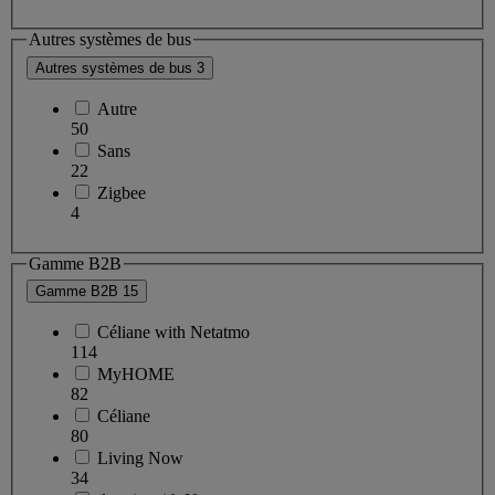
Autres systèmes de bus
Autres systèmes de bus
3
Autre
50
Sans
22
Zigbee
4
Gamme B2B
Gamme B2B
15
Céliane with Netatmo
114
MyHOME
82
Céliane
80
Living Now
34