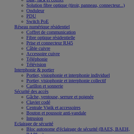
Solution fibre optique (tiroir, panneau, connecteur...)
Onduleur
PDU
Switch PoE
Réseau numérique résidentiel
Coffret de communication
Fibre optique résidentielle
Prise et connecteur RJ45
Câble cuivre
Accessoire cuivre
Téléphonie
Télévision
Interphonie & portier
Portier, visiophonie et interphonie individuel
Portier, visiophonie et interphonie collectif
Carillon et sonnerie
Sécurité des accès
Gâche, ventouse, serrure et poignée
Clavier codé
Centrale Vigik et accessoires
Bouton et poussoir anti-vandale
Intrusion
Eclairage de sécurité
Bloc autonome d'éclairage de sécurité (BAES, BAEH,