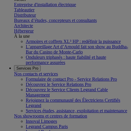
Entreprise d'installation électrique
Tableautier
Distributeur
Bureaux d’études, concepteurs et consultants
Architecte
Hébergeur
À la une
Armoires et coffrets XL³ HP : redéfinir la puissance
L’appareillage Art d’Arnould fait son show au Buddha-
Bar du Casino de Monte-Carlo
Onduleurs triphasés : haute fiabilité et haute
performance assurées
Services Pro
Nos contacts et services
Formulaire de contact Pro - Service Relations Pro
Découvrez le Service Relations Pro
Découvrez le Service Clients Legrand Cable
Management
Rejoignez la communauté des Électriciens Certifiés
Legrand
Services études, assistance, exploitation et maintenance
Nos showrooms et centres de formation
Innoval Limoges
Legrand Campus Paris