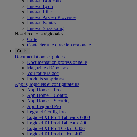
Innoval Bordeaux
Innoval Lyon
Innoval Lille
Innoval Aix-en-Provence
Innoval Nantes
Innoval Strasbourg
Nos directions régionales
Carte
Contacter une direction régionale
Outils
Documentations et guides
Documentation professionnelle
Magazines Réponses
Voir toute la doc
Produits supprimés
Applis, logiciels et configurateurs
App Home + Pro
App Home + Control
App Home + Security
App Legrand Pro
Legrand Config Pro
Logiciel XLPro4 Tableaux 6300
Logiciel XLPro4 Tableaux 400
Logiciel XLPro4 Calcul 6300
Logiciel XLPro4 Calcul 400