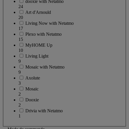
dooxie with Netatmo
24
Art d'Arnould
20
Living Now with Netatmo
17
Plexo with Netatmo
15
MyHOME Up
10
Living Light
9
Mosaic with Netatmo
9
Axolute
3
Mosaic
2
Dooxie
2
Drivia with Netatmo
1