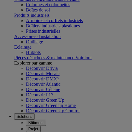
Colonnes et colonnettes
Boîtes de sol
Produits industriels
Armoires et coffrets industriels
Boîtiers industriels plastiques
Prises industrielles
Accessoires d'installation
Outillage
Eclairage
Hublots
Pièces détachées & maintenance
Voir tout
Explorer par gamme
Découvrir Drivia
Découvrir Mosaic
Découvrir DMX³
Découvrir Atlantic
Découvrir Céliane
Découvrir P17
Découvrir Green'Up
Découvrir Green'up Home
Découvrir Green'Up Control
Solutions
Bâtiment
Projet