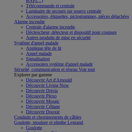
BAPI…)
Télécommande et centrale
Luminaire de secours sur source centrale
Accessoires, étiquettes, pictogrammes, pièces détachées
Alarme incendie
Centrale d'alarme incendie
Déclencheur, détecteur et dispositif pour coupure
Autres produits de mise en sécurité
Système d'appel malade
Applique tête de lit
Appel malade
Signalisation
Accessoires système d'appel malade
Sécurité, communication et réseau
Voir tout
Explorer par gamme
Découvrir Art d'Arnould
Découvrir Living Now
Découvrir Drivia
Découvrir Plexo
Découvrir Mosaic
Découvrir Céliane
Découvrir Dooxie
Conduits et cheminements de câbles
Goulotte, moulure et plinthe Legrand
Goulotte