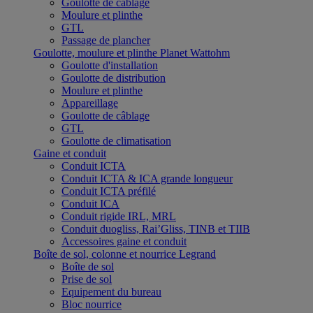
Goulotte de câblage
Moulure et plinthe
GTL
Passage de plancher
Goulotte, moulure et plinthe Planet Wattohm
Goulotte d'installation
Goulotte de distribution
Moulure et plinthe
Appareillage
Goulotte de câblage
GTL
Goulotte de climatisation
Gaine et conduit
Conduit ICTA
Conduit ICTA & ICA grande longueur
Conduit ICTA préfilé
Conduit ICA
Conduit rigide IRL, MRL
Conduit duogliss, Rai’Gliss, TINB et TIIB
Accessoires gaine et conduit
Boîte de sol, colonne et nourrice Legrand
Boîte de sol
Prise de sol
Equipement du bureau
Bloc nourrice