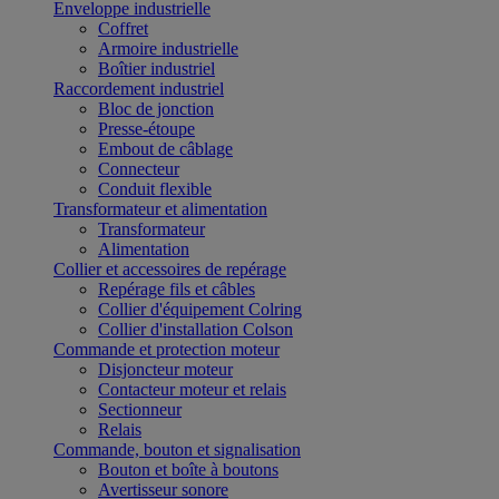
Enveloppe industrielle
Coffret
Armoire industrielle
Boîtier industriel
Raccordement industriel
Bloc de jonction
Presse-étoupe
Embout de câblage
Connecteur
Conduit flexible
Transformateur et alimentation
Transformateur
Alimentation
Collier et accessoires de repérage
Repérage fils et câbles
Collier d'équipement Colring
Collier d'installation Colson
Commande et protection moteur
Disjoncteur moteur
Contacteur moteur et relais
Sectionneur
Relais
Commande, bouton et signalisation
Bouton et boîte à boutons
Avertisseur sonore