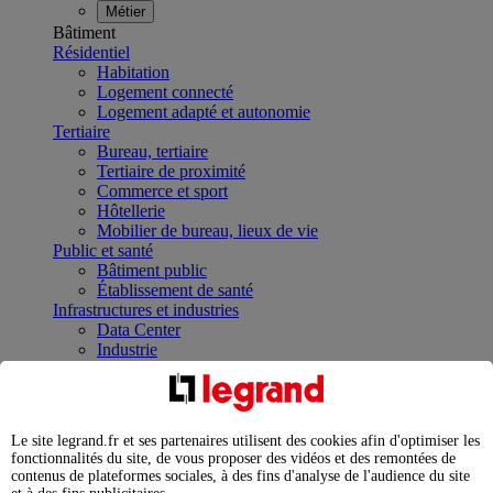
Métier
Bâtiment
Résidentiel
Habitation
Logement connecté
Logement adapté et autonomie
Tertiaire
Bureau, tertiaire
Tertiaire de proximité
Commerce et sport
Hôtellerie
Mobilier de bureau, lieux de vie
Public et santé
Bâtiment public
Établissement de santé
Infrastructures et industries
Data Center
Industrie
Infrastructures
À la une
Contrôler et planifier le fonctionnement des appareils
électriques avec le contacteur connecté
Le site legrand.fr et ses partenaires utilisent des cookies afin d'optimiser les
Répartir et optimiser son tableau électrique
fonctionnalités du site, de vous proposer des vidéos et des remontées de
Legrand Data Center Solutions : concentrer les
contenus de plateformes sociales, à des fins d'analyse de l'audience du site
expertises au service de vos performances