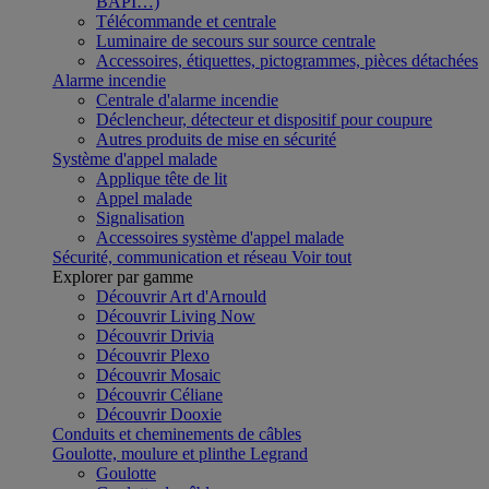
BAPI…)
Télécommande et centrale
Luminaire de secours sur source centrale
Accessoires, étiquettes, pictogrammes, pièces détachées
Alarme incendie
Centrale d'alarme incendie
Déclencheur, détecteur et dispositif pour coupure
Autres produits de mise en sécurité
Système d'appel malade
Applique tête de lit
Appel malade
Signalisation
Accessoires système d'appel malade
Sécurité, communication et réseau
Voir tout
Explorer par gamme
Découvrir Art d'Arnould
Découvrir Living Now
Découvrir Drivia
Découvrir Plexo
Découvrir Mosaic
Découvrir Céliane
Découvrir Dooxie
Conduits et cheminements de câbles
Goulotte, moulure et plinthe Legrand
Goulotte