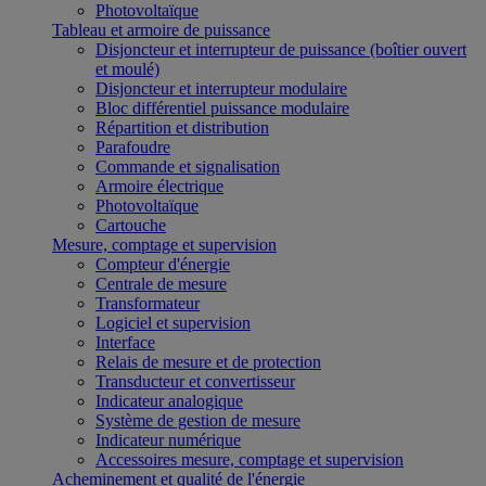
Photovoltaïque
Tableau et armoire de puissance
Disjoncteur et interrupteur de puissance (boîtier ouvert
et moulé)
Disjoncteur et interrupteur modulaire
Bloc différentiel puissance modulaire
Répartition et distribution
Parafoudre
Commande et signalisation
Armoire électrique
Photovoltaïque
Cartouche
Mesure, comptage et supervision
Compteur d'énergie
Centrale de mesure
Transformateur
Logiciel et supervision
Interface
Relais de mesure et de protection
Transducteur et convertisseur
Indicateur analogique
Système de gestion de mesure
Indicateur numérique
Accessoires mesure, comptage et supervision
Acheminement et qualité de l'énergie