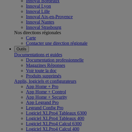
Innoval Bordeaux
Innoval Lyon
Innoval Lille
Innoval Aix-en-Provence
Innoval Nantes
Innoval Strasbourg
Nos directions régionales
Carte
Contacter une direction régionale
Outils
Documentations et guides
Documentation professionnelle
Magazines Réponses
Voir toute la doc
Produits supprimés
Applis, logiciels et configurateurs
App Home + Pro
App Home + Control
App Home + Security
App Legrand Pro
Legrand Config Pro
Logiciel XLPro4 Tableaux 6300
Logiciel XLPro4 Tableaux 400
Logiciel XLPro4 Calcul 6300
Logiciel XLPro4 Calcul 400