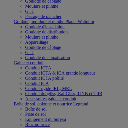
Goulotte de câblage
Moulure et plinthe
GTL
Passage de plancher
Goulotte, moulure et plinthe Planet Wattohm
Goulotte d'installation
Goulotte de distribution
Moulure et plinthe
Appareillage
Goulotte de câblage
GTL
Goulotte de climatisation
Gaine et conduit
Conduit ICTA
Conduit ICTA & ICA grande longueur
Conduit ICTA préfilé
Conduit ICA
Conduit rigide IRL, MRL
Conduit duogliss, Rai’Gliss, TINB et TIIB
Accessoires gaine et conduit
Boîte de sol, colonne et nourrice Legrand
Boîte de sol
Prise de sol
Equipement du bureau
Bloc nourrice