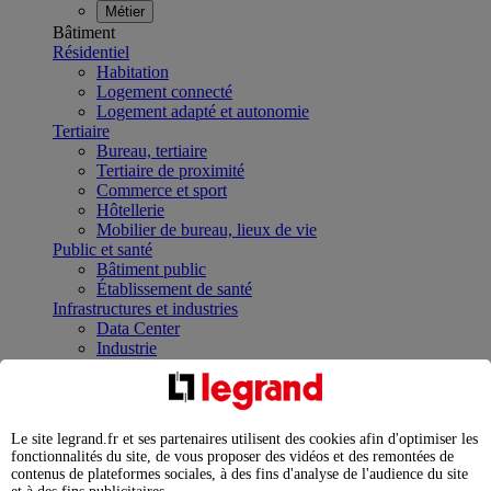
Métier
Bâtiment
Résidentiel
Habitation
Logement connecté
Logement adapté et autonomie
Tertiaire
Bureau, tertiaire
Tertiaire de proximité
Commerce et sport
Hôtellerie
Mobilier de bureau, lieux de vie
Public et santé
Bâtiment public
Établissement de santé
Infrastructures et industries
Data Center
Industrie
Infrastructures
À la une
Contrôler et planifier le fonctionnement des appareils
électriques avec le contacteur connecté
Le site legrand.fr et ses partenaires utilisent des cookies afin d'optimiser les
Répartir et optimiser son tableau électrique
fonctionnalités du site, de vous proposer des vidéos et des remontées de
Legrand Data Center Solutions : concentrer les
contenus de plateformes sociales, à des fins d'analyse de l'audience du site
expertises au service de vos performances