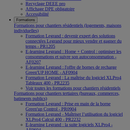
Recyclage DEEE pro
Affichage DPE obligatoire
Accessibilité
Formations
Formations pour chantiers résidentiels (logements, maisons
individuelles)
Formation Legrand : devenir expert des solutions
connectées Legrand pour mieux vendre et gagner du
temps - PR1205
E-learning Legrand : Home + Control : optimiser les
consommations et suivre son autoconsommation -
AF0207
E-learning Legrand : l'offre de bornes de recharge
Green'UP HOME - AF0904
Formation Legrand : La maîtrise du logiciel XLPro4
Tableaux 400 - PR2235
Voir toutes les formations pour chantiers résidentiels
Formations pour chantiers tertiaires (bureaux, commerces,
batiments publics)
Formation Legrand : Prise en main de la borne
Green'up Control - PR0904
Formation Legrand - Maîtriser l’utilisation du logiciel
XLPro4 Calcul 400 - PR2232
E-learning Legrand : la suite logiciels XLPro4 -
AF0604