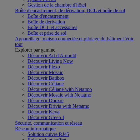
Gestion de la chambre d'hôtel
Boîte d'encastrement, de dérivation, DCL et boîte de sol
Boîte d'encastrement
Boîte de dérivation
Boîte DCL et accessoires
Boîte et prise de sol
Appareillage, maison connectée et pilotage du bâtiment
Voir
tout
Explorer par gamme
Découvrir Art d'Arnould
Découvrir Living Now
Découvrir Plexo
Découvrir Mosaic
Découvrir Batibox
Découvrir Céliane
Découvrir Céliane with Netatmo
Découvrir Mosaic with Netatmo
Découvrir Dooxie
Découvrir Drivia with Netatmo
Découvrir Keva
Découvrir Green-I
Sécurité, communication et réseau
Réseau informatique
Solution cuivre RJ45
Baie, rack et coffret