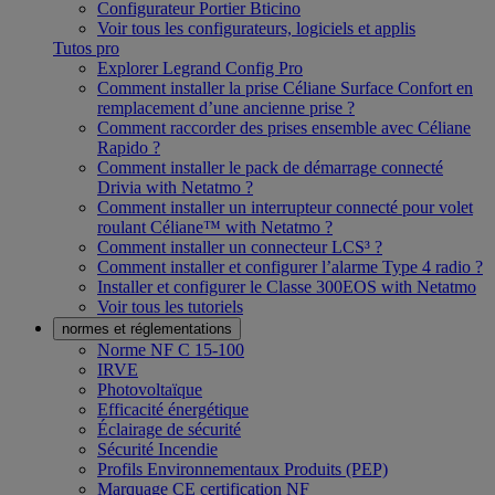
Configurateur Portier Bticino
Voir tous les configurateurs, logiciels et applis
Tutos pro
Explorer Legrand Config Pro
Comment installer la prise Céliane Surface Confort en
remplacement d’une ancienne prise ?
Comment raccorder des prises ensemble avec Céliane
Rapido ?
Comment installer le pack de démarrage connecté
Drivia with Netatmo ?
Comment installer un interrupteur connecté pour volet
roulant Céliane™ with Netatmo ?
Comment installer un connecteur LCS³ ?
Comment installer et configurer l’alarme Type 4 radio ?
Installer et configurer le Classe 300EOS with Netatmo
Voir tous les tutoriels
normes et réglementations
Norme NF C 15-100
IRVE
Photovoltaïque
Efficacité énergétique
Éclairage de sécurité
Sécurité Incendie
Profils Environnementaux Produits (PEP)
Marquage CE certification NF