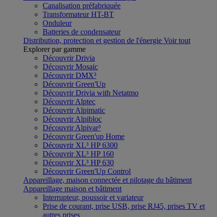
Canalisation préfabriquée
Transformateur HT-BT
Onduleur
Batteries de condensateur
Distribution, protection et gestion de l'énergie
Voir tout
Explorer par gamme
Découvrir Drivia
Découvrir Mosaic
Découvrir DMX³
Découvrir Green'Up
Découvrir Drivia with Netatmo
Découvrir Alptec
Découvrir Alpimatic
Découvrir Alpibloc
Découvrir Alpivar³
Découvrir Green'up Home
Découvrir XL³ HP 6300
Découvrir XL³ HP 160
Découvrir XL³ HP 630
Découvrir Green'Up Control
Appareillage, maison connectée et pilotage du bâtiment
Appareillage maison et bâtiment
Interrupteur, poussoir et variateur
Prise de courant, prise USB, prise RJ45, prises TV et
autres prises