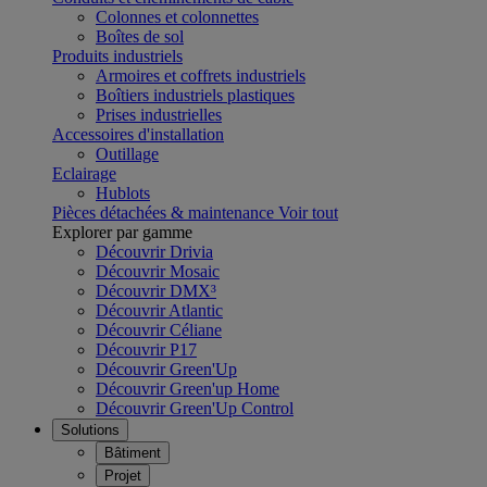
Colonnes et colonnettes
Boîtes de sol
Produits industriels
Armoires et coffrets industriels
Boîtiers industriels plastiques
Prises industrielles
Accessoires d'installation
Outillage
Eclairage
Hublots
Pièces détachées & maintenance
Voir tout
Explorer par gamme
Découvrir Drivia
Découvrir Mosaic
Découvrir DMX³
Découvrir Atlantic
Découvrir Céliane
Découvrir P17
Découvrir Green'Up
Découvrir Green'up Home
Découvrir Green'Up Control
Solutions
Bâtiment
Projet