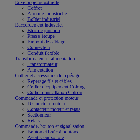
Enveloppe industrielle
Coffret
Armoire industrielle
Boîtier industriel
Raccordement industriel
Bloc de jonction
Presse-étoupe
Embout de câblage
Connecteur
Conduit flexible
Transformateur et alimentation
Transformateur
Alimentation
Collier et accessoires de repérage
Repérage fils et câbles
Collier d'équipement Colring
Collier d'installation Colson
Commande et protection moteur
Disjoncteur moteur
Contacteur moteur et relais
Sectionneur
Relais
Commande, bouton et signalisation
Bouton et boîte à boutons
Avertisseur sonore