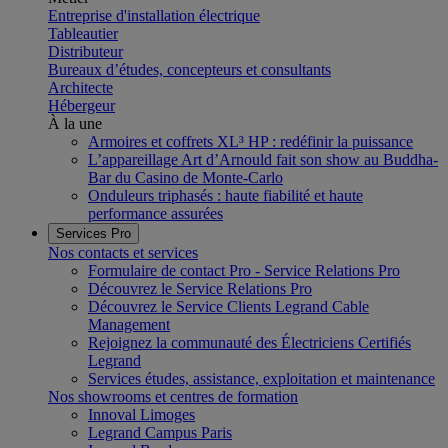
Entreprise d'installation électrique
Tableautier
Distributeur
Bureaux d’études, concepteurs et consultants
Architecte
Hébergeur
À la une
Armoires et coffrets XL³ HP : redéfinir la puissance
L’appareillage Art d’Arnould fait son show au Buddha-
Bar du Casino de Monte-Carlo
Onduleurs triphasés : haute fiabilité et haute
performance assurées
Services Pro
Nos contacts et services
Formulaire de contact Pro - Service Relations Pro
Découvrez le Service Relations Pro
Découvrez le Service Clients Legrand Cable
Management
Rejoignez la communauté des Électriciens Certifiés
Legrand
Services études, assistance, exploitation et maintenance
Nos showrooms et centres de formation
Innoval Limoges
Legrand Campus Paris