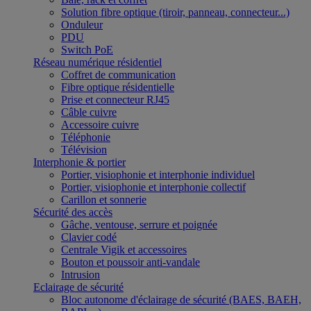
Solution fibre optique (tiroir, panneau, connecteur...)
Onduleur
PDU
Switch PoE
Réseau numérique résidentiel
Coffret de communication
Fibre optique résidentielle
Prise et connecteur RJ45
Câble cuivre
Accessoire cuivre
Téléphonie
Télévision
Interphonie & portier
Portier, visiophonie et interphonie individuel
Portier, visiophonie et interphonie collectif
Carillon et sonnerie
Sécurité des accès
Gâche, ventouse, serrure et poignée
Clavier codé
Centrale Vigik et accessoires
Bouton et poussoir anti-vandale
Intrusion
Eclairage de sécurité
Bloc autonome d'éclairage de sécurité (BAES, BAEH,