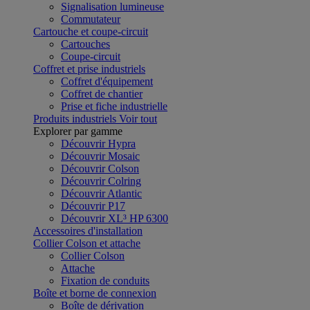
Signalisation lumineuse
Commutateur
Cartouche et coupe-circuit
Cartouches
Coupe-circuit
Coffret et prise industriels
Coffret d'équipement
Coffret de chantier
Prise et fiche industrielle
Produits industriels
Voir tout
Explorer par gamme
Découvrir Hypra
Découvrir Mosaic
Découvrir Colson
Découvrir Colring
Découvrir Atlantic
Découvrir P17
Découvrir XL³ HP 6300
Accessoires d'installation
Collier Colson et attache
Collier Colson
Attache
Fixation de conduits
Boîte et borne de connexion
Boîte de dérivation