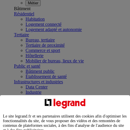
Métier
Bâtiment
Résidentiel
Habitation
Logement connecté
Logement adapté et autonomie
Tertiaire
Bureau, tertiaire
Tertiaire de proximité
Commerce et sport
Hôtellerie
Mobilier de bureau, lieux de vie
Public et santé
Bâtiment public
Établissement de santé
Infrastructures et industries
Data Center
Industrie
Infrastructures
À la une
Contrôler et planifier le fonctionnement des appareils
électriques avec le contacteur connecté
Le site legrand.fr et ses partenaires utilisent des cookies afin d'optimiser les
Répartir et optimiser son tableau électrique
fonctionnalités du site, de vous proposer des vidéos et des remontées de
Legrand Data Center Solutions : concentrer les
contenus de plateformes sociales, à des fins d'analyse de l'audience du site
expertises au service de vos performances