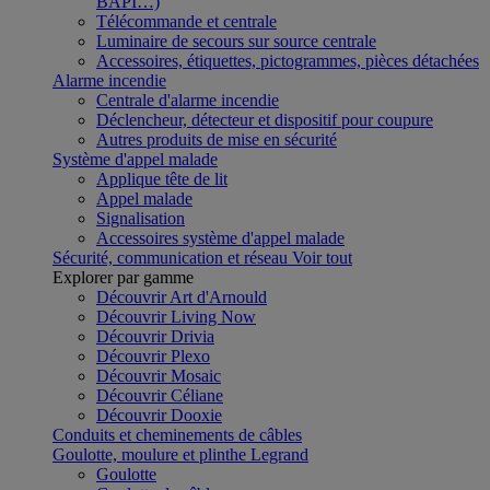
BAPI…)
Télécommande et centrale
Luminaire de secours sur source centrale
Accessoires, étiquettes, pictogrammes, pièces détachées
Alarme incendie
Centrale d'alarme incendie
Déclencheur, détecteur et dispositif pour coupure
Autres produits de mise en sécurité
Système d'appel malade
Applique tête de lit
Appel malade
Signalisation
Accessoires système d'appel malade
Sécurité, communication et réseau
Voir tout
Explorer par gamme
Découvrir Art d'Arnould
Découvrir Living Now
Découvrir Drivia
Découvrir Plexo
Découvrir Mosaic
Découvrir Céliane
Découvrir Dooxie
Conduits et cheminements de câbles
Goulotte, moulure et plinthe Legrand
Goulotte