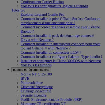
Configurateur Portier Bticino
Voir tous les configurateurs, logiciels et applis
Tutos pro
Explorer Legrand Config Pro
Comment installer la prise Céliane Surface Confort en
remplacement d’une ancienne prise ?
Comment raccorder des prises ensemble avec Céliane
Rapido ?
Comment installer le pack de démarrage connecté
Drivia with Netatmo ?
Comment installer un interrupteur connecté pour volet
roulant Céliane™ with Netatmo ?
Comment installer un connecteur LCS³ ?
Comment installer et configurer l’alarme Type 4 radio ?
Installer et configurer le Classe 300EOS with Netatmo
Voir tous les tutoriels
normes et réglementations
Norme NF C 15-100
IRVE
Photovoltaïque
Efficacité énergétique
Éclairage de sécurité
Sécurité Incendie
Profils Environnementaux Produits (PEP)
Marquage CE certification NF