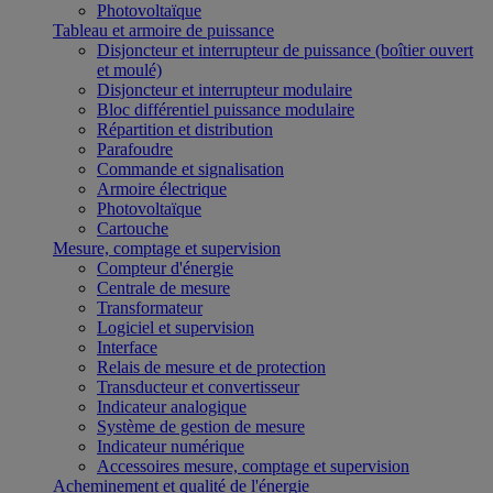
Photovoltaïque
Tableau et armoire de puissance
Disjoncteur et interrupteur de puissance (boîtier ouvert
et moulé)
Disjoncteur et interrupteur modulaire
Bloc différentiel puissance modulaire
Répartition et distribution
Parafoudre
Commande et signalisation
Armoire électrique
Photovoltaïque
Cartouche
Mesure, comptage et supervision
Compteur d'énergie
Centrale de mesure
Transformateur
Logiciel et supervision
Interface
Relais de mesure et de protection
Transducteur et convertisseur
Indicateur analogique
Système de gestion de mesure
Indicateur numérique
Accessoires mesure, comptage et supervision
Acheminement et qualité de l'énergie