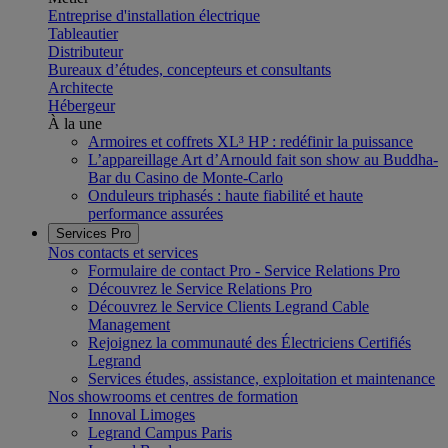
Entreprise d'installation électrique
Tableautier
Distributeur
Bureaux d’études, concepteurs et consultants
Architecte
Hébergeur
À la une
Armoires et coffrets XL³ HP : redéfinir la puissance
L’appareillage Art d’Arnould fait son show au Buddha-
Bar du Casino de Monte-Carlo
Onduleurs triphasés : haute fiabilité et haute
performance assurées
Services Pro
Nos contacts et services
Formulaire de contact Pro - Service Relations Pro
Découvrez le Service Relations Pro
Découvrez le Service Clients Legrand Cable
Management
Rejoignez la communauté des Électriciens Certifiés
Legrand
Services études, assistance, exploitation et maintenance
Nos showrooms et centres de formation
Innoval Limoges
Legrand Campus Paris