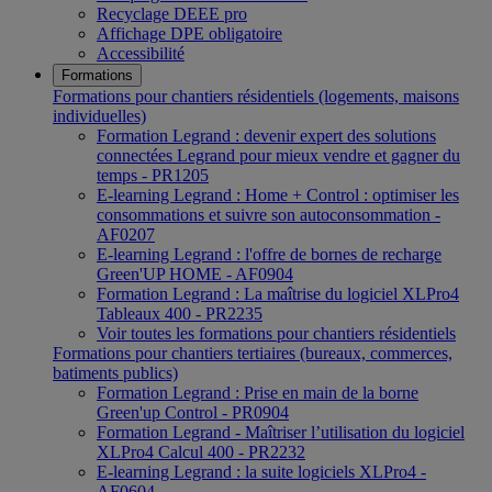
Recyclage DEEE pro
Affichage DPE obligatoire
Accessibilité
Formations
Formations pour chantiers résidentiels (logements, maisons
individuelles)
Formation Legrand : devenir expert des solutions
connectées Legrand pour mieux vendre et gagner du
temps - PR1205
E-learning Legrand : Home + Control : optimiser les
consommations et suivre son autoconsommation -
AF0207
E-learning Legrand : l'offre de bornes de recharge
Green'UP HOME - AF0904
Formation Legrand : La maîtrise du logiciel XLPro4
Tableaux 400 - PR2235
Voir toutes les formations pour chantiers résidentiels
Formations pour chantiers tertiaires (bureaux, commerces,
batiments publics)
Formation Legrand : Prise en main de la borne
Green'up Control - PR0904
Formation Legrand - Maîtriser l’utilisation du logiciel
XLPro4 Calcul 400 - PR2232
E-learning Legrand : la suite logiciels XLPro4 -
AF0604