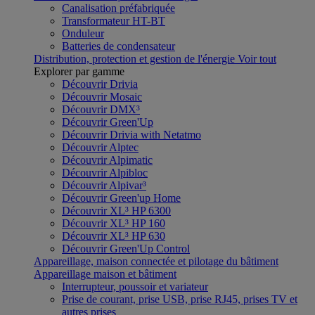
Canalisation préfabriquée
Transformateur HT-BT
Onduleur
Batteries de condensateur
Distribution, protection et gestion de l'énergie
Voir tout
Explorer par gamme
Découvrir Drivia
Découvrir Mosaic
Découvrir DMX³
Découvrir Green'Up
Découvrir Drivia with Netatmo
Découvrir Alptec
Découvrir Alpimatic
Découvrir Alpibloc
Découvrir Alpivar³
Découvrir Green'up Home
Découvrir XL³ HP 6300
Découvrir XL³ HP 160
Découvrir XL³ HP 630
Découvrir Green'Up Control
Appareillage, maison connectée et pilotage du bâtiment
Appareillage maison et bâtiment
Interrupteur, poussoir et variateur
Prise de courant, prise USB, prise RJ45, prises TV et
autres prises