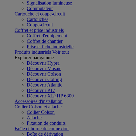
Signalisation lumineuse
Commutateur
Cartouche et coupe-circuit
Cartouches
Coupe-circuit
Coffret et prise industriels
Coffret d'équipement
Coffret de chantier
Prise et fiche industrielle
Produits industriels
Voir tout
Explorer par gamme
Découvrir Hypra
Découvrir Mosaic
Découvrir Colson
Découvrir Colring
Découvrir Atlantic
Découvrir P17
Découvrir XL³ HP 6300
Accessoires d'installation
Collier Colson et attache
Collier Colson
Attache
Fixation de conduits
Boîte et borne de connexion
Boîte de dérivation