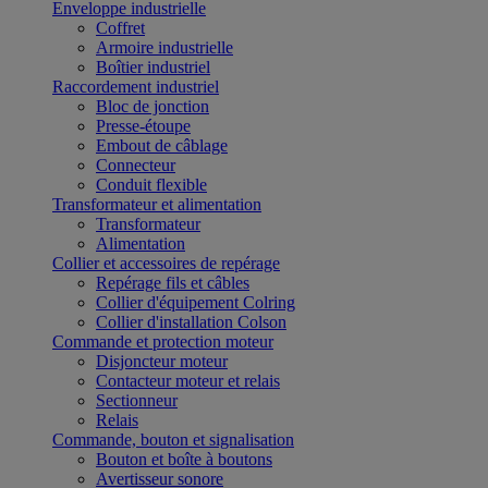
Enveloppe industrielle
Coffret
Armoire industrielle
Boîtier industriel
Raccordement industriel
Bloc de jonction
Presse-étoupe
Embout de câblage
Connecteur
Conduit flexible
Transformateur et alimentation
Transformateur
Alimentation
Collier et accessoires de repérage
Repérage fils et câbles
Collier d'équipement Colring
Collier d'installation Colson
Commande et protection moteur
Disjoncteur moteur
Contacteur moteur et relais
Sectionneur
Relais
Commande, bouton et signalisation
Bouton et boîte à boutons
Avertisseur sonore