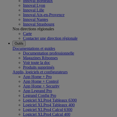
Innoval Bordeaux
Innoval Lyon
Innoval Lille
Innoval Aix-en-Provence
Innoval Nantes
Innoval Strasbourg
Nos directions régionales
Carte
Contacter une direction régionale
Outils
Documentations et guides
Documentation professionnelle
Magazines Réponses
Voir toute la doc
Produits supprimés
Applis, logiciels et configurateurs
App Home + Pro
App Home + Control
App Home + Security
App Legrand Pro
Legrand Config Pro
Logiciel XLPro4 Tableaux 6300
Logiciel XLPro4 Tableaux 400
Logiciel XLPro4 Calcul 6300
Logiciel XLPro4 Calcul 400