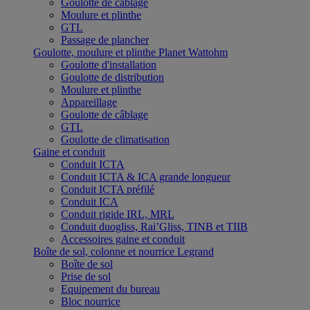
Goulotte de câblage
Moulure et plinthe
GTL
Passage de plancher
Goulotte, moulure et plinthe Planet Wattohm
Goulotte d'installation
Goulotte de distribution
Moulure et plinthe
Appareillage
Goulotte de câblage
GTL
Goulotte de climatisation
Gaine et conduit
Conduit ICTA
Conduit ICTA & ICA grande longueur
Conduit ICTA préfilé
Conduit ICA
Conduit rigide IRL, MRL
Conduit duogliss, Rai’Gliss, TINB et TIIB
Accessoires gaine et conduit
Boîte de sol, colonne et nourrice Legrand
Boîte de sol
Prise de sol
Equipement du bureau
Bloc nourrice