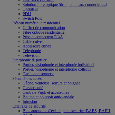
Solution fibre optique (tiroir, panneau, connecteur...)
Onduleur
PDU
Switch PoE
Réseau numérique résidentiel
Coffret de communication
Fibre optique résidentielle
Prise et connecteur RJ45
Câble cuivre
Accessoire cuivre
Téléphonie
Télévision
Interphonie & portier
Portier, visiophonie et interphonie individuel
Portier, visiophonie et interphonie collectif
Carillon et sonnerie
Sécurité des accès
Gâche, ventouse, serrure et poignée
Clavier codé
Centrale Vigik et accessoires
Bouton et poussoir anti-vandale
Intrusion
Eclairage de sécurité
Bloc autonome d'éclairage de sécurité (BAES, BAEH,