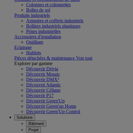
Colonnes et colonnettes
Boîtes de sol
Produits industriels
Armoires et coffrets industriels
Boîtiers industriels plastiques
Prises industrielles
Accessoires d'installation
Outillage
Eclairage
Hublots
Pièces détachées & maintenance
Voir tout
Explorer par gamme
Découvrir Drivia
Découvrir Mosaic
Découvrir DMX³
Découvrir Atlantic
Découvrir Céliane
Découvrir P17
Découvrir Green'Up
Découvrir Green'up Home
Découvrir Green'Up Control
Solutions
Bâtiment
Projet