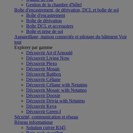
Gestion de la chambre d'hôtel
Boîte d'encastrement, de dérivation, DCL et boîte de sol
Boîte d'encastrement
Boîte de dérivation
Boîte DCL et accessoires
Boîte et prise de sol
Appareillage, maison connectée et pilotage du bâtiment
Voir
tout
Explorer par gamme
Découvrir Art d'Arnould
Découvrir Living Now
Découvrir Plexo
Découvrir Mosaic
Découvrir Batibox
Découvrir Céliane
Découvrir Céliane with Netatmo
Découvrir Mosaic with Netatmo
Découvrir Dooxie
Découvrir Drivia with Netatmo
Découvrir Keva
Découvrir Green-I
Sécurité, communication et réseau
Réseau informatique
Solution cuivre RJ45
Baie, rack et coffret