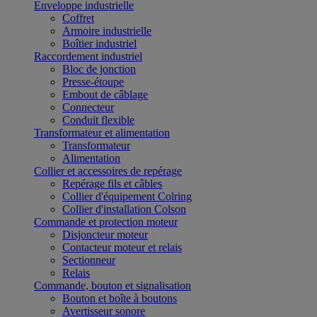
Enveloppe industrielle
Coffret
Armoire industrielle
Boîtier industriel
Raccordement industriel
Bloc de jonction
Presse-étoupe
Embout de câblage
Connecteur
Conduit flexible
Transformateur et alimentation
Transformateur
Alimentation
Collier et accessoires de repérage
Repérage fils et câbles
Collier d'équipement Colring
Collier d'installation Colson
Commande et protection moteur
Disjoncteur moteur
Contacteur moteur et relais
Sectionneur
Relais
Commande, bouton et signalisation
Bouton et boîte à boutons
Avertisseur sonore