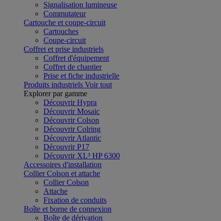
Signalisation lumineuse
Commutateur
Cartouche et coupe-circuit
Cartouches
Coupe-circuit
Coffret et prise industriels
Coffret d'équipement
Coffret de chantier
Prise et fiche industrielle
Produits industriels
Voir tout
Explorer par gamme
Découvrir Hypra
Découvrir Mosaic
Découvrir Colson
Découvrir Colring
Découvrir Atlantic
Découvrir P17
Découvrir XL³ HP 6300
Accessoires d'installation
Collier Colson et attache
Collier Colson
Attache
Fixation de conduits
Boîte et borne de connexion
Boîte de dérivation