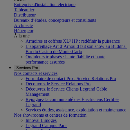
Entreprise d'installation électrique
Tableautier
Distributeur
Bureaux d’études, concepteurs et consultants
Architecte
Hébergeur
À la une
Armoires et coffrets XL³ HP : redéfinir la puissance
L’appareillage Art d’Arnould fait son show au Buddha-
Bar du Casino de Monte-Carlo
Onduleurs triphasés : haute fiabilité et haute
performance assurées
Services Pro
Nos contacts et services
Formulaire de contact Pro - Service Relations Pro
Découvrez le Service Relations Pro
Découvrez le Service Clients Legrand Cable
Management
Rejoignez la communauté des Électriciens Certifiés
Legrand
Services études, assistance, exploitation et maintenance
Nos showrooms et centres de formation
Innoval Limoges
Legrand Campus Paris