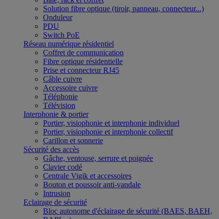
Solution fibre optique (tiroir, panneau, connecteur...)
Onduleur
PDU
Switch PoE
Réseau numérique résidentiel
Coffret de communication
Fibre optique résidentielle
Prise et connecteur RJ45
Câble cuivre
Accessoire cuivre
Téléphonie
Télévision
Interphonie & portier
Portier, visiophonie et interphonie individuel
Portier, visiophonie et interphonie collectif
Carillon et sonnerie
Sécurité des accès
Gâche, ventouse, serrure et poignée
Clavier codé
Centrale Vigik et accessoires
Bouton et poussoir anti-vandale
Intrusion
Eclairage de sécurité
Bloc autonome d'éclairage de sécurité (BAES, BAEH,