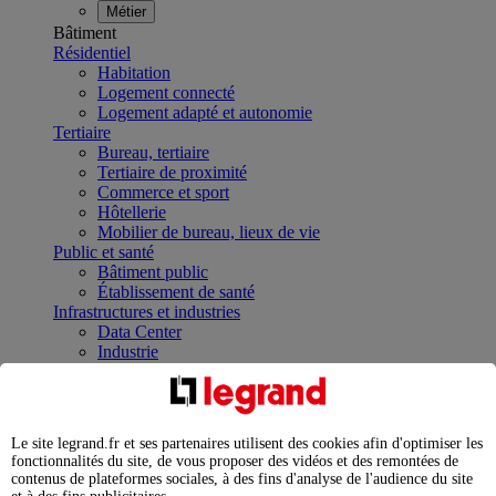
Métier
Bâtiment
Résidentiel
Habitation
Logement connecté
Logement adapté et autonomie
Tertiaire
Bureau, tertiaire
Tertiaire de proximité
Commerce et sport
Hôtellerie
Mobilier de bureau, lieux de vie
Public et santé
Bâtiment public
Établissement de santé
Infrastructures et industries
Data Center
Industrie
Infrastructures
À la une
Contrôler et planifier le fonctionnement des appareils
électriques avec le contacteur connecté
Le site legrand.fr et ses partenaires utilisent des cookies afin d'optimiser les
Répartir et optimiser son tableau électrique
fonctionnalités du site, de vous proposer des vidéos et des remontées de
Legrand Data Center Solutions : concentrer les
contenus de plateformes sociales, à des fins d'analyse de l'audience du site
expertises au service de vos performances