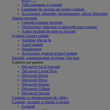
BAPI…)
Télécommande et centrale
Luminaire de secours sur source centrale
Accessoires, étiquettes, pictogrammes, pièces détachées
Alarme incendie
Centrale d'alarme incendie
Déclencheur, détecteur et dispositif pour coupure
Autres produits de mise en sécurité
Système d'appel malade
Applique tête de lit
Appel malade
Signalisation
Accessoires système d'appel malade
Sécurité, communication et réseau
Voir tout
Explorer par gamme
Découvrir Art d'Arnould
Découvrir Living Now
Découvrir Drivia
Découvrir Plexo
Découvrir Mosaic
Découvrir Céliane
Découvrir Dooxie
Conduits et cheminements de câbles
Goulotte, moulure et plinthe Legrand
Goulotte