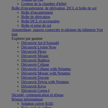
Gestion de la chambre d'hôtel
Boîte d'encastrement, de dérivation, DCL et boîte de sol
Boîte d'encastrement
Boîte de dérivation
Boîte DCL et accessoires
Boîte et prise de sol
Appareillage, maison connectée et pilotage du bâtiment
Voir
tout
Explorer par gamme
Découvrir Art d'Arnould
Découvrir Living Now
Découvrir Plexo
Découvrir Mosaic
Découvrir Batibox
Découvrir Céliane
Découvrir Céliane with Netatmo
Découvrir Mosaic with Netatmo
Découvrir Dooxie
Découvrir Drivia with Netatmo
Découvrir Keva
Découvrir Green-I
Sécurité, communication et réseau
Réseau informatique
Solution cuivre RJ45
Baie, rack et coffret