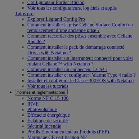
Configurateur Portier Bticino
Voir tous les configurateurs, logiciels et applis
Tutos pro
Explorer Legrand Config Pro
Comment installer la prise Céliane Surface Confort en
remplacement d’une ancienne prise ?
Comment raccorder des prises ensemble avec Céliane
Rapido ?
Comment installer le pack de démarrage connecté
Drivia with Netatmo ?
Comment installer un interrupteur connecté pour volet
roulant Céliane™ with Netatmo ?
Comment installer un connecteur LCS³ ?
Comment installer et configurer l’alarme Type 4 radio ?
Installer et configurer le Classe 300EOS with Netatmo
Voir tous les tutoriels
normes et réglementations
Norme NF C 15-100
IRVE
Photovoltaïque
Efficacité énergétique
Éclairage de sécurité
Sécurité Incendie
Profils Environnementaux Produits (PEP)
Marquage CE certification NF