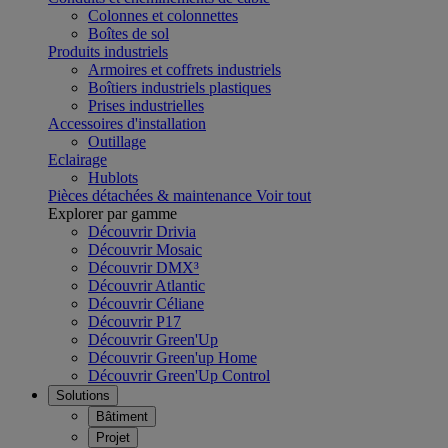
Colonnes et colonnettes
Boîtes de sol
Produits industriels
Armoires et coffrets industriels
Boîtiers industriels plastiques
Prises industrielles
Accessoires d'installation
Outillage
Eclairage
Hublots
Pièces détachées & maintenance
Voir tout
Explorer par gamme
Découvrir Drivia
Découvrir Mosaic
Découvrir DMX³
Découvrir Atlantic
Découvrir Céliane
Découvrir P17
Découvrir Green'Up
Découvrir Green'up Home
Découvrir Green'Up Control
Solutions
Bâtiment
Projet