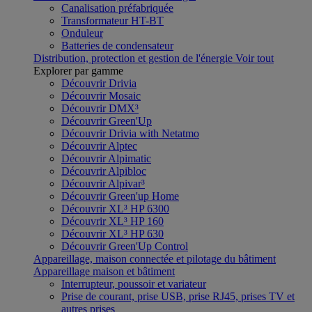
Canalisation préfabriquée
Transformateur HT-BT
Onduleur
Batteries de condensateur
Distribution, protection et gestion de l'énergie
Voir tout
Explorer par gamme
Découvrir Drivia
Découvrir Mosaic
Découvrir DMX³
Découvrir Green'Up
Découvrir Drivia with Netatmo
Découvrir Alptec
Découvrir Alpimatic
Découvrir Alpibloc
Découvrir Alpivar³
Découvrir Green'up Home
Découvrir XL³ HP 6300
Découvrir XL³ HP 160
Découvrir XL³ HP 630
Découvrir Green'Up Control
Appareillage, maison connectée et pilotage du bâtiment
Appareillage maison et bâtiment
Interrupteur, poussoir et variateur
Prise de courant, prise USB, prise RJ45, prises TV et
autres prises