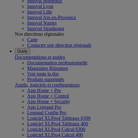
Innoval Bordeaux
Innoval Lyon
Innoval Lille
Innoval Aix-en-Provence
Innoval Nantes
Innoval Strasbourg
Nos directions régionales
Carte
Contacter une direction régionale
Outils
Documentations et guides
Documentation professionnelle
Magazines Réponses
Voir toute la doc
Produits supprimés
Applis, logiciels et configurateurs
App Home + Pro
App Home + Control
App Home + Security
App Legrand Pro
Legrand Config Pro
Logiciel XLPro4 Tableaux 6300
Logiciel XLPro4 Tableaux 400
Logiciel XLPro4 Calcul 6300
Logiciel XLPro4 Calcul 400