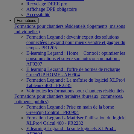
Recyclage DEEE pro
Affichage DPE obligatoire
Accessibilité
Formations
Formations pour chantiers résidentiels (logements, maisons
individuelles)
Formation Legrand : devenir expert des solutions
connectées Legrand pour mieux vendre et gagner du
temps - PR1205
E-learning Legrand : Home + Control : optimiser les
consommations et suivre son autoconsommation -
AF0207
E-learning Legrand : l'offre de bornes de recharge
Green'UP HOME - AF0904
Formation Legrand : La maîtrise du logiciel XLPro4
Tableaux 400 - PR2235
Voir toutes les formations pour chantiers résidentiels
Formations pour chantiers tertiaires (bureaux, commerces,
batiments publics)
Formation Legrand : Prise en main de la borne
Green'up Control - PR0904
Formation Legrand - Maîtriser l’utilisation du logiciel
XLPro4 Calcul 400 - PR2232
E-learning Legrand : la suite logiciels XLPro4 -
AF0604