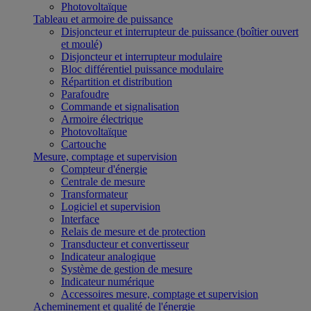
Photovoltaïque
Tableau et armoire de puissance
Disjoncteur et interrupteur de puissance (boîtier ouvert
et moulé)
Disjoncteur et interrupteur modulaire
Bloc différentiel puissance modulaire
Répartition et distribution
Parafoudre
Commande et signalisation
Armoire électrique
Photovoltaïque
Cartouche
Mesure, comptage et supervision
Compteur d'énergie
Centrale de mesure
Transformateur
Logiciel et supervision
Interface
Relais de mesure et de protection
Transducteur et convertisseur
Indicateur analogique
Système de gestion de mesure
Indicateur numérique
Accessoires mesure, comptage et supervision
Acheminement et qualité de l'énergie