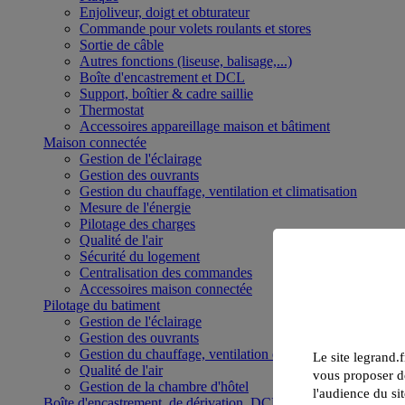
Enjoliveur, doigt et obturateur
Commande pour volets roulants et stores
Sortie de câble
Autres fonctions (liseuse, balisage,...)
Boîte d'encastrement et DCL
Support, boîtier & cadre saillie
Thermostat
Accessoires appareillage maison et bâtiment
Maison connectée
Gestion de l'éclairage
Gestion des ouvrants
Gestion du chauffage, ventilation et climatisation
Mesure de l'énergie
Pilotage des charges
Qualité de l'air
Sécurité du logement
Centralisation des commandes
Accessoires maison connectée
Pilotage du batiment
Gestion de l'éclairage
Gestion des ouvrants
Gestion du chauffage, ventilation et climatisation
Le site legrand.f
Qualité de l'air
vous proposer de
Gestion de la chambre d'hôtel
l'audience du sit
Boîte d'encastrement, de dérivation, DCL et boîte de sol