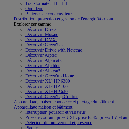
Transformateur HT-BT
Onduleur
Batteries de condensateur
Distribution, protection et gestion de l'énergie
Voir tout
Explorer par gamme
Découvrir Drivia
Découvrir Mosaic
Découvrir DMX³
Découvrir Green'Up
Découvrir Drivia with Netatmo
Découvrir Alptec
Découvrir Alpimatic
Découvrir Alpibloc
Découvrir Alpivar³
Découvrir Green'up Home
Découvrir XL³ HP 6300
Découvrir XL³ HP 160
Découvrir XL³ HP 630
Découvrir Green'Up Control
Appareillage, maison connectée et pilotage du bâtiment
Appareillage maison et bâtiment
Interrupteur, poussoir et variateur
Prise de courant, prise USB, prise RJ45, prises TV et aut
Détecteur de mouvement et présence
Plaque