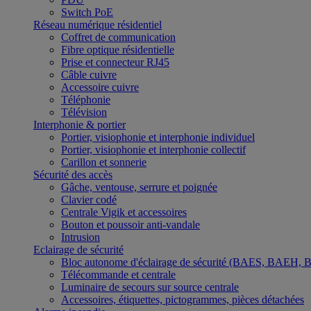
Switch PoE
Réseau numérique résidentiel
Coffret de communication
Fibre optique résidentielle
Prise et connecteur RJ45
Câble cuivre
Accessoire cuivre
Téléphonie
Télévision
Interphonie & portier
Portier, visiophonie et interphonie individuel
Portier, visiophonie et interphonie collectif
Carillon et sonnerie
Sécurité des accès
Gâche, ventouse, serrure et poignée
Clavier codé
Centrale Vigik et accessoires
Bouton et poussoir anti-vandale
Intrusion
Eclairage de sécurité
Bloc autonome d'éclairage de sécurité (BAES, BAEH,
Télécommande et centrale
Luminaire de secours sur source centrale
Accessoires, étiquettes, pictogrammes, pièces détachées