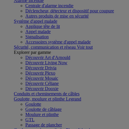
Alarme incendie
Centrale d'alarme incendie
Déclencheur, détecteur et dispositif pour coupure
Autres produits de mise en sécurité
Système d'appel malade
Applique tête de lit
Appel malade
Signalisation
Accessoires système d'appel malade
Sécurité, communication et réseau
Voir tout
Explorer par gamme
Découvrir Art d'Arnould
Découvrir Living Now
Découvrir Drivia
Découvrir Plexo
Découvrir Mosaic
Découvrir Céliane
Découvrir Dooxie
Conduits et cheminements de câbles
Goulotte, moulure et plinthe Legrand
Goulotte
Goulotte de câblage
Moulure et plinthe
GTL
Passage de plancher