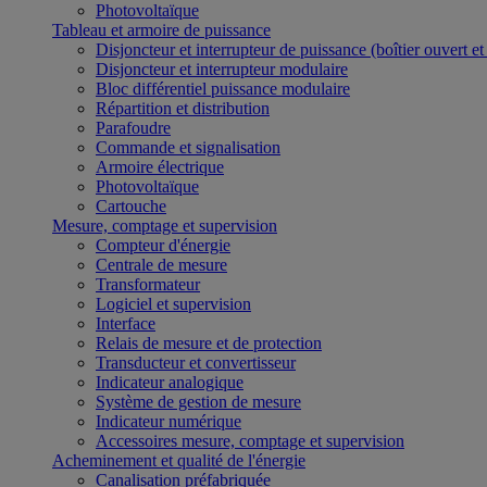
Photovoltaïque
Tableau et armoire de puissance
Disjoncteur et interrupteur de puissance (boîtier ouvert e
Disjoncteur et interrupteur modulaire
Bloc différentiel puissance modulaire
Répartition et distribution
Parafoudre
Commande et signalisation
Armoire électrique
Photovoltaïque
Cartouche
Mesure, comptage et supervision
Compteur d'énergie
Centrale de mesure
Transformateur
Logiciel et supervision
Interface
Relais de mesure et de protection
Transducteur et convertisseur
Indicateur analogique
Système de gestion de mesure
Indicateur numérique
Accessoires mesure, comptage et supervision
Acheminement et qualité de l'énergie
Canalisation préfabriquée