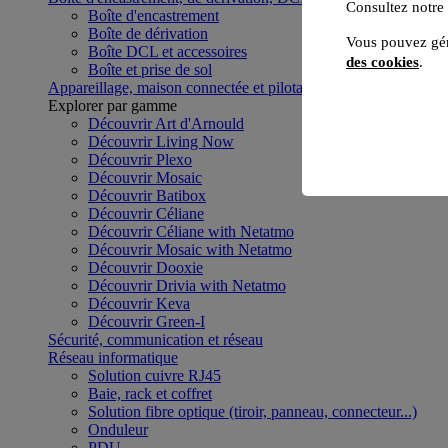
Consultez notre
Boîte d'encastrement
Boîte de dérivation
Vous pouvez gér
Boîte DCL et accessoires
des cookies
.
Boîte et prise de sol
Appareillage, maison connectée et pilotage du bâtiment
Voir to
Explorer par gamme
Découvrir Art d'Arnould
Découvrir Living Now
Découvrir Plexo
Découvrir Mosaic
Découvrir Batibox
Découvrir Céliane
Découvrir Céliane with Netatmo
Découvrir Mosaic with Netatmo
Découvrir Dooxie
Découvrir Drivia with Netatmo
Découvrir Keva
Découvrir Green-I
Sécurité, communication et réseau
Réseau informatique
Solution cuivre RJ45
Baie, rack et coffret
Solution fibre optique (tiroir, panneau, connecteur...)
Onduleur
PDU