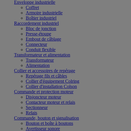
Enveloppe industrielle
Coffret
Armoire industrielle
Boîtier industriel
Raccordement industriel
Bloc de jonction
Presse-étoupe
Embout de câblage
Connecteur
Conduit flexible
Transformateur et alimentation
Transformateur
Alimentation
Collier et accessoires de repérage
Repérage fils et câbles
Collier d'équipement Colring
Collier d'installation Colson
Commande et protection moteur
Disjoncteur moteur
Contacteur moteur et relais
Sectionneur
Relais
Commande, bouton et signalisation
Bouton et boîte à boutons
Avertisseur sonore