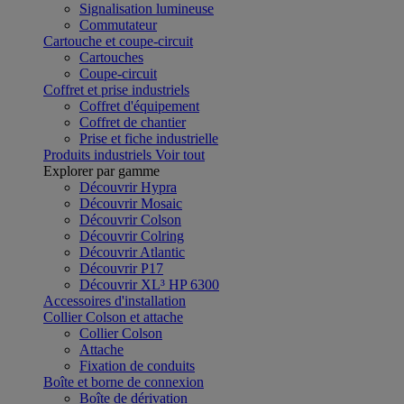
Signalisation lumineuse
Commutateur
Cartouche et coupe-circuit
Cartouches
Coupe-circuit
Coffret et prise industriels
Coffret d'équipement
Coffret de chantier
Prise et fiche industrielle
Produits industriels
Voir tout
Explorer par gamme
Découvrir Hypra
Découvrir Mosaic
Découvrir Colson
Découvrir Colring
Découvrir Atlantic
Découvrir P17
Découvrir XL³ HP 6300
Accessoires d'installation
Collier Colson et attache
Collier Colson
Attache
Fixation de conduits
Boîte et borne de connexion
Boîte de dérivation