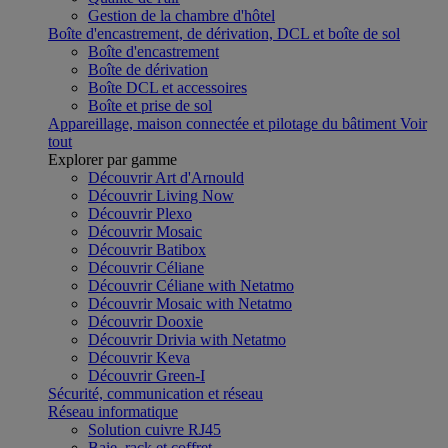
Gestion de la chambre d'hôtel
Boîte d'encastrement, de dérivation, DCL et boîte de sol
Boîte d'encastrement
Boîte de dérivation
Boîte DCL et accessoires
Boîte et prise de sol
Appareillage, maison connectée et pilotage du bâtiment
Voir
tout
Explorer par gamme
Découvrir Art d'Arnould
Découvrir Living Now
Découvrir Plexo
Découvrir Mosaic
Découvrir Batibox
Découvrir Céliane
Découvrir Céliane with Netatmo
Découvrir Mosaic with Netatmo
Découvrir Dooxie
Découvrir Drivia with Netatmo
Découvrir Keva
Découvrir Green-I
Sécurité, communication et réseau
Réseau informatique
Solution cuivre RJ45
Baie, rack et coffret