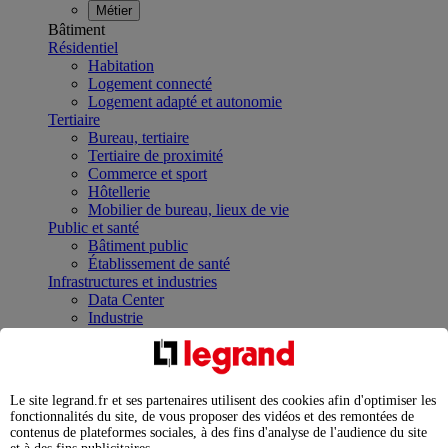
Métier
Bâtiment
Résidentiel
Habitation
Logement connecté
Logement adapté et autonomie
Tertiaire
Bureau, tertiaire
Tertiaire de proximité
Commerce et sport
Hôtellerie
Mobilier de bureau, lieux de vie
Public et santé
Bâtiment public
Établissement de santé
Infrastructures et industries
Data Center
Industrie
Infrastructures
À la une
Contrôler et planifier le fonctionnement des appareils
électriques avec le contacteur connecté
Le site legrand.fr et ses partenaires utilisent des cookies afin d'optimiser les
Répartir et optimiser son tableau électrique
fonctionnalités du site, de vous proposer des vidéos et des remontées de
Legrand Data Center Solutions : concentrer les
contenus de plateformes sociales, à des fins d'analyse de l'audience du site
expertises au service de vos performances