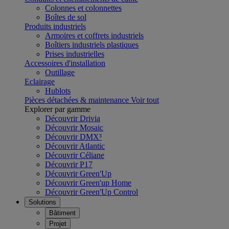
Colonnes et colonnettes
Boîtes de sol
Produits industriels
Armoires et coffrets industriels
Boîtiers industriels plastiques
Prises industrielles
Accessoires d'installation
Outillage
Eclairage
Hublots
Pièces détachées & maintenance
Voir tout
Explorer par gamme
Découvrir Drivia
Découvrir Mosaic
Découvrir DMX³
Découvrir Atlantic
Découvrir Céliane
Découvrir P17
Découvrir Green'Up
Découvrir Green'up Home
Découvrir Green'Up Control
Solutions
Bâtiment
Projet