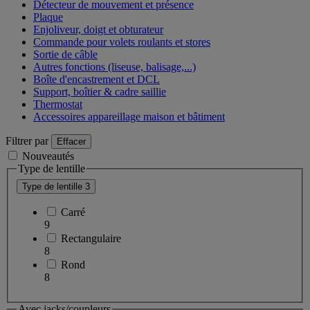
Détecteur de mouvement et présence
Plaque
Enjoliveur, doigt et obturateur
Commande pour volets roulants et stores
Sortie de câble
Autres fonctions (liseuse, balisage,...)
Boîte d'encastrement et DCL
Support, boîtier & cadre saillie
Thermostat
Accessoires appareillage maison et bâtiment
Filtrer par
Effacer
Nouveautés
Type de lentille
Type de lentille
3
Carré
9
Rectangulaire
8
Rond
8
Avec jacks/coupleurs