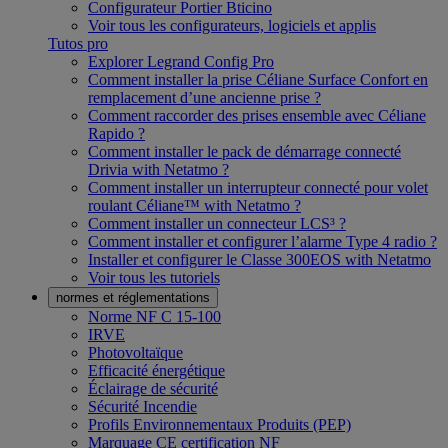
Configurateur Portier Bticino
Voir tous les configurateurs, logiciels et applis
Tutos pro
Explorer Legrand Config Pro
Comment installer la prise Céliane Surface Confort en
remplacement d’une ancienne prise ?
Comment raccorder des prises ensemble avec Céliane
Rapido ?
Comment installer le pack de démarrage connecté
Drivia with Netatmo ?
Comment installer un interrupteur connecté pour volet
roulant Céliane™ with Netatmo ?
Comment installer un connecteur LCS³ ?
Comment installer et configurer l’alarme Type 4 radio ?
Installer et configurer le Classe 300EOS with Netatmo
Voir tous les tutoriels
normes et réglementations
Norme NF C 15-100
IRVE
Photovoltaïque
Efficacité énergétique
Éclairage de sécurité
Sécurité Incendie
Profils Environnementaux Produits (PEP)
Marquage CE certification NF