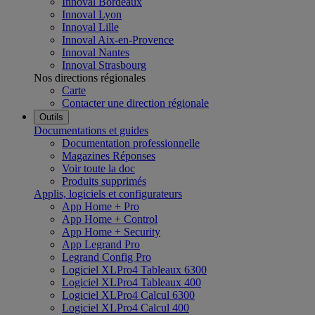
Innoval Bordeaux
Innoval Lyon
Innoval Lille
Innoval Aix-en-Provence
Innoval Nantes
Innoval Strasbourg
Nos directions régionales
Carte
Contacter une direction régionale
Outils
Documentations et guides
Documentation professionnelle
Magazines Réponses
Voir toute la doc
Produits supprimés
Applis, logiciels et configurateurs
App Home + Pro
App Home + Control
App Home + Security
App Legrand Pro
Legrand Config Pro
Logiciel XLPro4 Tableaux 6300
Logiciel XLPro4 Tableaux 400
Logiciel XLPro4 Calcul 6300
Logiciel XLPro4 Calcul 400