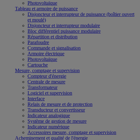
Photovoltaïque
Tableau et armoire de puissance
Disjoncteur et interrupteur de puissance (boîtier ouvert
et moulé)
Disjoncteur et interrupteur modulaire
Bloc différentiel puissance modulaire
Répartition et distribution
Parafoudre
Commande et signalisation
Armoire électrique
Photovoltaïque
Cartouche
Mesure, comptage et supervision
Compteur d'énergie
Centrale de mesure
Transformateur
Logiciel et supervision
Interface
Relais de mesure et de protection
Transducteur et convertisseur
Indicateur analogique
Système de gestion de mesure
Indicateur numérique
Accessoires mesure, comptage et supervision
Acheminement et qualité de l'énergie