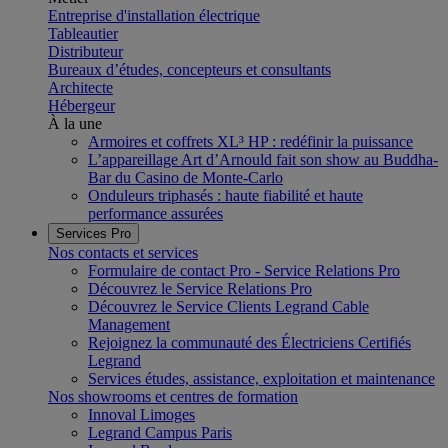
Entreprise d'installation électrique
Tableautier
Distributeur
Bureaux d’études, concepteurs et consultants
Architecte
Hébergeur
À la une
Armoires et coffrets XL³ HP : redéfinir la puissance
L’appareillage Art d’Arnould fait son show au Buddha-
Bar du Casino de Monte-Carlo
Onduleurs triphasés : haute fiabilité et haute
performance assurées
Services Pro
Nos contacts et services
Formulaire de contact Pro - Service Relations Pro
Découvrez le Service Relations Pro
Découvrez le Service Clients Legrand Cable
Management
Rejoignez la communauté des Électriciens Certifiés
Legrand
Services études, assistance, exploitation et maintenance
Nos showrooms et centres de formation
Innoval Limoges
Legrand Campus Paris