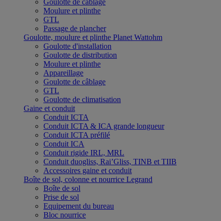
Goulotte de câblage
Moulure et plinthe
GTL
Passage de plancher
Goulotte, moulure et plinthe Planet Wattohm
Goulotte d'installation
Goulotte de distribution
Moulure et plinthe
Appareillage
Goulotte de câblage
GTL
Goulotte de climatisation
Gaine et conduit
Conduit ICTA
Conduit ICTA & ICA grande longueur
Conduit ICTA préfilé
Conduit ICA
Conduit rigide IRL, MRL
Conduit duogliss, Rai’Gliss, TINB et TIIB
Accessoires gaine et conduit
Boîte de sol, colonne et nourrice Legrand
Boîte de sol
Prise de sol
Equipement du bureau
Bloc nourrice