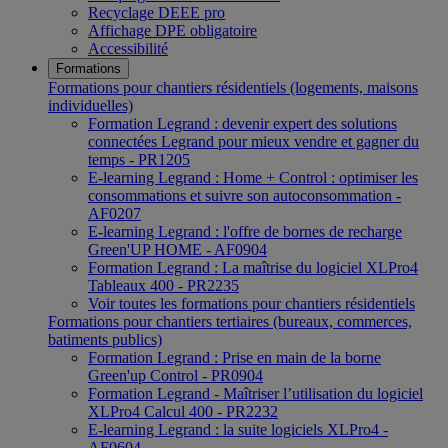
Recyclage DEEE pro
Affichage DPE obligatoire
Accessibilité
Formations
Formations pour chantiers résidentiels (logements, maisons
individuelles)
Formation Legrand : devenir expert des solutions
connectées Legrand pour mieux vendre et gagner du
temps - PR1205
E-learning Legrand : Home + Control : optimiser les
consommations et suivre son autoconsommation -
AF0207
E-learning Legrand : l'offre de bornes de recharge
Green'UP HOME - AF0904
Formation Legrand : La maîtrise du logiciel XLPro4
Tableaux 400 - PR2235
Voir toutes les formations pour chantiers résidentiels
Formations pour chantiers tertiaires (bureaux, commerces,
batiments publics)
Formation Legrand : Prise en main de la borne
Green'up Control - PR0904
Formation Legrand - Maîtriser l’utilisation du logiciel
XLPro4 Calcul 400 - PR2232
E-learning Legrand : la suite logiciels XLPro4 -
AF0604