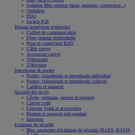
Solution fibre optique (tiroir, panneau, connecteur...)
Onduleur
PDU
Switch PoE
Réseau numérique résidentiel
Coffret de communication
Fibre optique résidentielle
Prise et connecteur RJ45
Câble cuivre
Accessoire cuivre
Téléphonie
Télévision
Interphonie & portier
Portier, visiophonie et interphonie individuel
Portier, visiophonie et interphonie collectif
Carillon et sonnerie
Sécurité des accès
Gâche, ventouse, serrure et poignée
Clavier codé
Centrale Vigik et accessoires
Bouton et poussoir anti-vandale
Intrusion
Eclairage de sécurité
Bloc autonome d'éclairage de sécurité (BAES, BAEH,