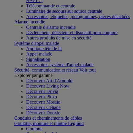
BAPI…)
Télécommande et centrale
Luminaire de secours sur source centrale
Accessoires, étiquettes, pictogrammes, pièces détachées
Alarme incendie
Centrale d'alarme incendie
Déclencheur, détecteur et dispositif pour coupure
Autres produits de mise en sécurité
Système d'appel malade
Applique tête de lit
Appel malade
Signalisation
Accessoires système d'appel malade
Sécurité, communication et réseau
Voir tout
Explorer par gamme
Découvrir Art d'Arnould
Découvrir Living Now
Découvrir Drivia
Découvrir Plexo
Découvrir Mosaic
Découvrir Céliane
Découvrir Dooxie
Conduits et cheminements de câbles
Goulotte, moulure et plinthe Legrand
Goulotte