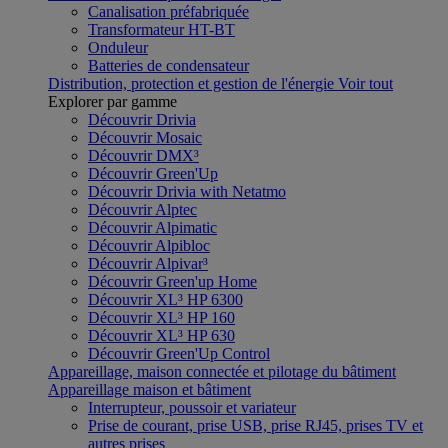
Canalisation préfabriquée
Transformateur HT-BT
Onduleur
Batteries de condensateur
Distribution, protection et gestion de l'énergie
Voir tout
Explorer par gamme
Découvrir Drivia
Découvrir Mosaic
Découvrir DMX³
Découvrir Green'Up
Découvrir Drivia with Netatmo
Découvrir Alptec
Découvrir Alpimatic
Découvrir Alpibloc
Découvrir Alpivar³
Découvrir Green'up Home
Découvrir XL³ HP 6300
Découvrir XL³ HP 160
Découvrir XL³ HP 630
Découvrir Green'Up Control
Appareillage, maison connectée et pilotage du bâtiment
Appareillage maison et bâtiment
Interrupteur, poussoir et variateur
Prise de courant, prise USB, prise RJ45, prises TV et
autres prises